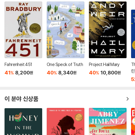
Fahrenheit 451
One Speck of Truth
Project Hail Mary
Th
린
41
8,200
40
8,340
40
10,800
%
%
%
원
원
원
5
이 분야 신상품