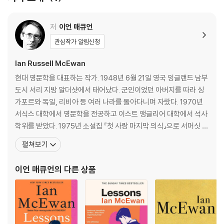
s of his generation.
저
이언 매큐언
관심작가 알림신청
Ian Russell McEwan
현대 영문학을 대표하는 작가. 1948년 6월 21일 영국 잉글랜드 남부
도시 서리 지방 알더샷에서 태어났다. 군인이었던 아버지를 따라 싱
가포르와 독일, 리비아 등 여러 나라를 돌아다니며 자랐다. 1970년
서식스 대학에서 영문학을 전공하고 이스트 앵글리어 대학에서 석사
학위를 받았다. 1975년 소설집 『첫 사랑 마지막 의식』으로 서머싯 몸
상을 받으며 화려하게 데뷔했고 이후 1987년 『차일드 인 타임』으로
펼쳐보기
휫브레드상을 받았고, 1992년 『검은 개』를 발표해 『위험한 이방인』
에 이어 두번째로 부커상 최종 후보에 올랐고, 1998년 『암스테르담』
이언 매큐언
의 다른 상품
으로 부커상을 수상했다. 2001년