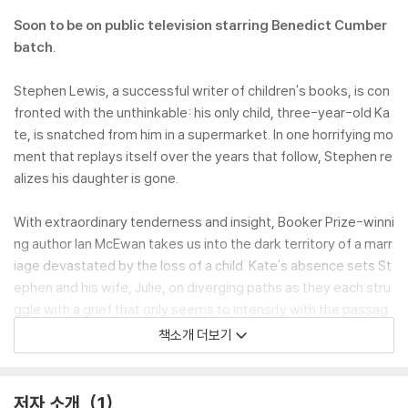
Soon to be on public television starring Benedict Cumber
batch.
Stephen Lewis, a successful writer of children's books, is con
fronted with the unthinkable: his only child, three-year-old Ka
te, is snatched from him in a supermarket. In one horrifying mo
ment that replays itself over the years that follow, Stephen re
alizes his daughter is gone.
With extraordinary tenderness and insight, Booker Prize-winni
ng author Ian McEwan takes us into the dark territory of a marr
iage devastated by the loss of a child. Kate's absence sets St
ephen and his wife, Julie, on diverging paths as they each stru
ggle with a grief that only seems to intensify with the passag
e of time. Eloquent and passionate, the novel concludes in a tr
책소개 더보기
iumphant scene of love and hope that gives full rein to the aut
hor's remarkable gifts. The winner of the Whitbread Prize, The
Child in Time is an astonishing novel by one of the finest writer
저자 소개
1