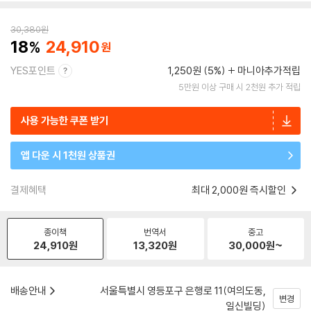
30,380
원
18
24,910
YES포인트
1,250원 (5%)
마니아추가적립
5만원 이상 구매 시 2천원 추가 적립
사용 가능한 쿠폰 받기
앱 다운 시 1천원 상품권
결제혜택
최대 2,000원 즉시할인
종이책
번역서
중고
24,910
원
13,320
원
30,000
원~
배송안내
서울특별시 영등포구 은행로 11(여의도동,
변경
일신빌딩)