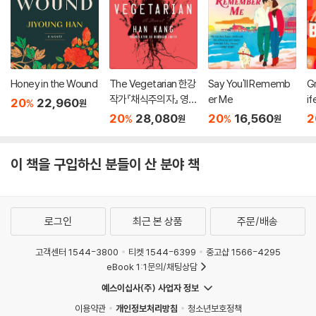
Honey in the Wound
The Vegetarian 한강
Say You'll Rememb
Gr
작가『채식주의자』 영문
er Me
if
20
22,960
%
원
판 (미국판)
20
28,080
20
16,560
2
%
%
원
원
이 책을 구입하신 분들이 산 분야 책
로그인
최근 본 상품
주문/배송
고객센터 1544-3800
티켓 1544-6399
중고샵 1566-4295
eBook 1:1문의/채팅상담
예스이십사(주) 사업자 정보
이용약관
개인정보처리방침
청소년보호정책