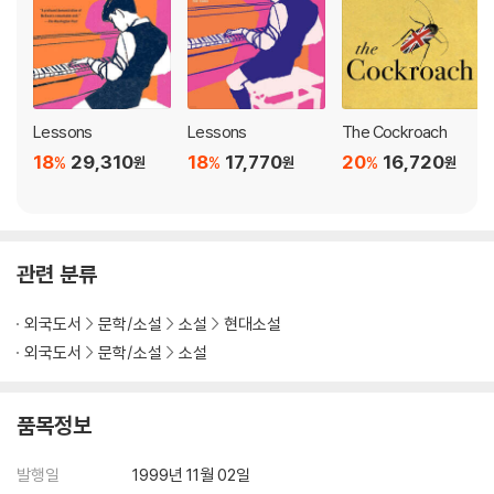
Lessons
Lessons
The Cockroach
18
29,310
18
17,770
20
16,720
%
%
%
원
원
원
관련 분류
외국도서
문학/소설
소설
현대소설
외국도서
문학/소설
소설
품목정보
발행일
1999년 11월 02일