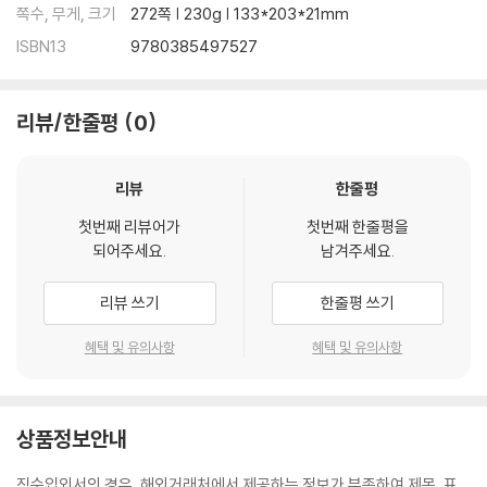
쪽수, 무게, 크기
272쪽 | 230g | 133*203*21mm
ISBN13
9780385497527
리뷰/한줄평
0
리뷰
한줄평
첫번째 리뷰어가
첫번째 한줄평을
되어주세요.
남겨주세요.
리뷰 쓰기
한줄평 쓰기
혜택 및 유의사항
혜택 및 유의사항
상품정보안내
직수입외서의 경우, 해외거래처에서 제공하는 정보가 부족하여 제목, 표