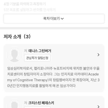
4장 기분을 파악하고 측정하기
5장 목표를 설정하고 변화를 인식하기
6장 상황, 기분, 생각을 관찰하기
목차 더보기
7장 자동적 사고
8장 증거를 살펴보기
9장 새로운/균형 잡힌 사고
저자 소개
3
10장 새로운 사고, 행동 플랜, 수용
11장 기본가정과 행동실험
12장 핵심신념
저
데니스 그린버거
13장 우울증 이해하기
관심작가 알림신청
14장 불안을 이해하기
15장 분노, 죄책감, 수치심 이해하기
임상심리학자로서, 캘리포니아주 뉴포트비치에 위치한 불안과 우울
16장 향상된 기분을 유지하고 행복감을 더 누리기
치료센터의 창립자이자 소장이다. 그는 인지치료 아카데미(Acade
my of Cognitive Therapy)의 창립멤버이자 전 회장이며, 지난 3
에필로그
0년간 인지행동치료를 활발하게 해 온 임상가이다.
부록
찾아보기
저
크리스틴 페데스키