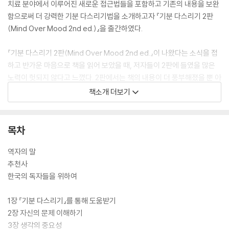
치료 분야에서 이루어진 새로운 접근법들을 포함하고 기존의 내용을 보완
함으로써 더 강력한 기분 다스리기법을 소개하고자 『기분 다스리기 2판
(Mind Over Mood 2nd ed.)』을 출간하였다.
『기분 다스리기 2판(Mind Over Mood 2nd ed.』이 나왔다는 소식을 접
하고 반가운 마음으로 책을 읽어 보았을 때, 저자들이 2판에 들였을 많은
노력이 헛되지 않다고 느꼈다. 2판에서는 책의 내용이 더 풍부해졌을 뿐 아
니라 지난 20년간 인지행동치료 분야에 새로운 바람을 불러일으킨 수용전
책소개 더보기
념치료, 마음챙김 명상, 긍정심리학의 치료요소들이 기존의 내용과 잘 결
합되어 소개되어 있었다. 특히 목표를 뚜렷하게 설정하도록 새롭게 포함된
5장과 새로운 사고와 행동 플랜 그리고 수용이 나란히 소개된 10장은 독자
목차
들이 스스로 기분 다스리기를 해 나가는 과정에 큰 도움이 될 것이다. 또한
책 전반에 많은 사례를 곁들여 독자들의 이해를 돕고, 자신의 기분을 계속
역자의 말
체크하고 모니터하도록 안내함으로써 실질적인 기분 변화를 이루도록 격
추천사
려하고 있다. 2판에 도입된 이러한 변화는 저자인 그린버거 박사와 페데스
한국의 독자들을 위하여
키 박사가 임상경험을 통해 얻은 치료적 노하우가 잘 반영된 결과라고 할
수 있다.
1장 『기분 다스리기』를 통해 도움받기
2장 자신의 문제 이해하기
3장 생각의 중요성