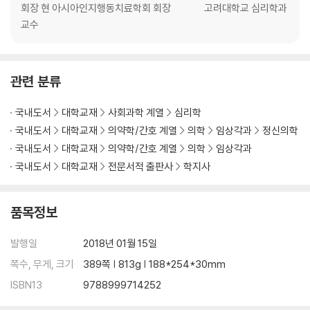
회장 현 아시아인지행동치료학회 회장 고려대학교 심리학과
교수
관련 분류
국내도서
대학교재
사회과학 계열
심리학
국내도서
대학교재
의약학/간호 계열
의학
임상각과
정신의학
국내도서
대학교재
의약학/간호 계열
의학
임상각과
국내도서
대학교재
전문서적 출판사
학지사
품목정보
발행일
2018년 01월 15일
쪽수, 무게, 크기
389쪽 | 813g | 188*254*30mm
ISBN13
9788999714252