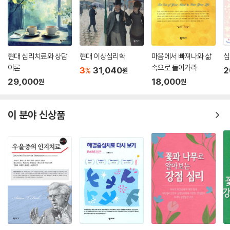
현대 심리치료와 상담
현대 이상심리학
마음에서 빠져나와 삶
심
이론
속으로 들어가라
3
31,040
2
%
원
29,000
18,000
원
원
이 분야 신상품