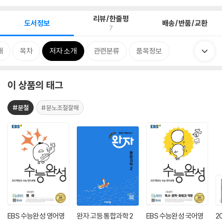
리뷰/한줄평
도서정보
배송/반품/교환
7
개
목차
저자 소개
관련분류
품목정보
이 상품의 태그
#분철
#분노조절잘해
EBS 수능완성 영어영
완자 고등 통합과학 2
EBS 수능완성 국어영
2