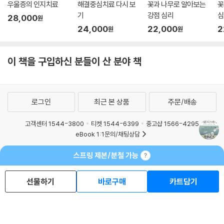
우울증의 인지치료
해결중심치료 다시 보
꽃과 나무로 알아보는
꽃
기
강점 심리
심
28,000
원
24,000
22,000
2
원
원
이 책을 구입하신 분들이 산 분야 책
로그인
최근 본 상품
주문/배송
고객센터 1544-3800
티켓 1544-6399
중고샵 1566-4295
eBook 1:1문의/채팅상담
예스이십사(주) 사업자 정보
스프링 제본/분철 가능
이용약관
개인정보처리방침
청소년보호정책
PC버전
회사소개
거래처관계자께
선물하기
바로구매
카트담기
도서홍보
광고
Copyright © YES24 Corp. All Rights Reserved.
MATOM2