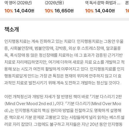
역 영어 (2026년)
(2026년용)
역 독서·문학·화법과 작
론
문 (2026년)
(
10
14,040
10
16,650
10
14,040
1
%
%
%
원
원
원
책소개
인지행동치료는 계속 진화하고 있는 치료다. 인지행동치료는 그동안 우울
증, 사회불안장애, 범불안장애, 강박증, 외상 후 스트레스장애, 알코올중
독, 폭식장애 등 많은 정신장애를 치료하는 데 그 효과가 검증된 근거기반
치료로 자리매김하였지만, 여기에 더하여 새로운 치료 요소를 개발하고 적
용해 보는 시도가 여전히 활발하게 이루어지고 있다. 인지행동치료를 인지
행동치료답게 만드는 가장 큰 특징은 현재의 위치에 안주하지 않고 더 효
과적인 치료로 발전시키기 위해 계속 도전하고 개발하는 정신일 것이다.
이런 개척정신과 개방된 자세가 잘 반영된 책이 바로 『기분 다스리기 2판
(Mind Over Mood 2nd ed.)』이다. 『기분 다스리기(Mind Over Moo
d)』는 인지행동치료의 핵심 원리와 방법을 친절하고도 명확하게 설명해
준 책으로서 기분 문제로 고통받고 있는 사람들에게 널리 읽히는 베스트셀
러로 자리 잡았다. 그럼에도 불구하고 저자들은 지난 20년 동안 인지행동