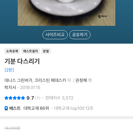
사이즈비교
공유하기
소득공제
베스트셀러
분철
기분 다스리기
2판
데니스 그린버거
크리스틴 페데스키
저
권정혜
역
학지사
2018.01.15.
9.7
판매지수
3,072
7
베스트
대학교재
86위
대학교재 top100 12주
18,000
원