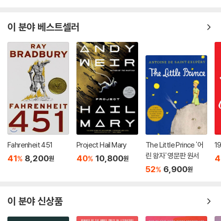
이 분야 베스트셀러
Fahrenheit 451
Project Hail Mary
The Little Prince '어
1
린 왕자' 영문판 원서
41
8,200
40
10,800
4
%
%
원
원
52
6,900
%
원
이 분야 신상품