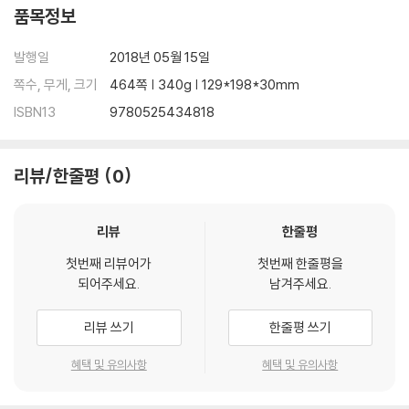
nce Monitor
품목정보
The Ministry of Utmost Happiness takes us on an intimate jour
발행일
2018년 05월 15일
ney across the Indian subcontinent--from the cramped neigh
쪽수, 무게, 크기
464쪽 | 340g | 129*198*30mm
borhoods of Old Delhi and the roads of the new city to the mo
ISBN13
9780525434818
untains and valleys of Kashmir and beyond, where war is peac
e and peace is war. Braiding together the lives of a diverse ca
st of characters who have been broken by the world they live i
리뷰/한줄평
0
n and then rescued, patched together by acts of love--and b
y hope, here Arundhati Roy reinvents what a novel can do and
can be.
리뷰
한줄평
첫번째 리뷰어가
첫번째 한줄평을
되어주세요.
남겨주세요.
리뷰 쓰기
한줄평 쓰기
혜택 및 유의사항
혜택 및 유의사항