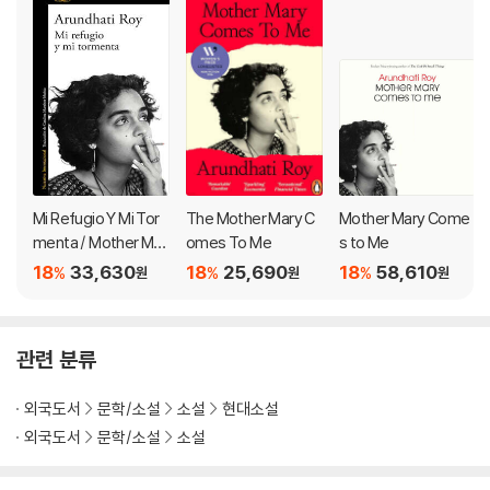
치적인 선언이라는 평가에 대해서는, “소설은 현실을 다루어야 하지만, 나
는 현실을 다루기 위해 이 소설을 쓴 것이 아니라, 그저 현실을 외면하지 않
았을 뿐”([보그] 인터뷰 중에서)이라 반박했다. 물론 이 작품은 인도가 영
국으로부터 분리독립한 이후 분쟁과 내전이 끊이지 않는 카슈미르의 현실
과, 2002년 구자라트에서 이슬람교도를 상대로 벌어진 학살 등 실제 사건
을 바탕으로 하고 있다. 그러나 그러한 역사적 사건들은 작품 외적인 맥락
때문이 아니라, 등장인물들이 처한 작품 내적인 현실로서 온전히 기능하기
에 설득력을 가진다. 그리고 그럴 때에야, 소설이 소설로서 완전할 때에야
문학은 현실에 균열을 일으킬 수 있다. 로이는 20년 전에 그랬던 것처럼,
Mi Refugio Y Mi Tor
The Mother Mary C
Mother Mary Come
오직 훌륭한 문학만이 낼 수 있는 목소리로 세상의 작은 존재들에게 진실
menta / Mother Mar
omes To Me
s to Me
한 애도와 사랑과 혁명의 시를 바친다.
y Comes to Me
18
33,630
18
25,690
18
58,610
%
%
%
원
원
원
National Bestseller
관련 분류
Longlisted for the Man Booker Prize
외국도서
문학/소설
소설
현대소설
One of the Best Books of the Year: The Washington Post *
외국도서
문학/소설
소설
The Boston Globe * Minneapolis Star Tribune * NPR * News
day * The Guardian * Financial Times * The Christian Scie