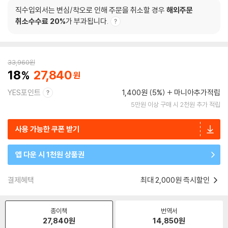
직수입외서는 변심/착오로 인해 주문을 취소할 경우
해외주문
취소수수료 20%
가 부과됩니다.
33,960
원
18
27,840
YES포인트
1,400원 (5%)
마니아추가적립
5만원 이상 구매 시 2천원 추가 적립
사용 가능한 쿠폰 받기
앱 다운 시 1천원 상품권
결제혜택
최대 2,000원 즉시할인
종이책
번역서
27,840
원
14,850
원