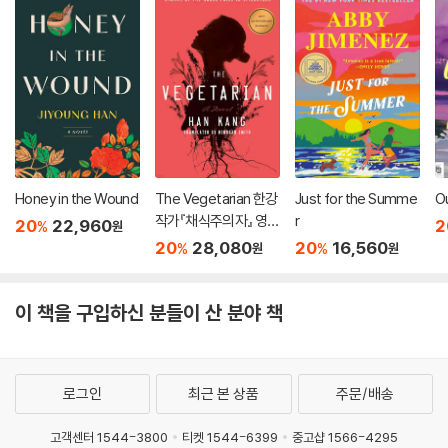
Honey in the Wound
The Vegetarian 한강
Just for the Summe
O
작가『채식주의자』 영문
r
20
22,960
2
%
원
판 (미국판)
20
28,080
20
16,560
%
%
원
원
이 책을 구입하신 분들이 산 분야 책
로그인
최근 본 상품
주문/배송
고객센터 1544-3800
티켓 1544-6399
중고샵 1566-4295