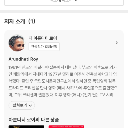
고국을 바라보는 눈길은 타자를 향한 대상화의 시선이 아니라 공감과 연민
이 담긴, 철저히 내부자적인 것이기에 혹독하면서도 애처롭고 애틋하다.
그 시선은 매일같이 수많은 이들의 삶이 무참하게 저무는 황폐한 땅 위에
저자 소개
1
서 멎지 않고, 더 깊은 곳까지, 벌어진 상처 깊숙이 희망이 끝내 뿌리를 내
리는 곳까지 가닿는다.
저
아룬다티 로이
아룬다티 로이는 『지복의 성자』를 10년 동안 집필했다. 이야기의 씨앗을
관심작가 알림신청
품은 세계가 다가와 내면에 터를 잡고, 길을 닦고, 서서히 모양새를 갖출 때
Arundhati Roy
까지 재촉하지 않고 묵묵히 기다렸다. 그렇게 기나긴 숙고의 시간을 거쳐
섬세하고 생동감 넘치는 언어로 쌓아올린 이 작품 속에서는 모든 것이 살
1961년 인도의 메갈라야 실롱에서 태어났다. 부모의 이혼으로 외가
아 있다. 인물과 동식물뿐 아니라 사물과 공간까지도. 중요한 것은 이러한
인 케랄라에서 지내다가 1977년 델리로 이주해 건축설계학교에 입
생동감이 단순한 문학적 기교가 아니라 작가가 추구하는 작품 세계의 본질
학했다. 졸업 후 국립도시문제연구소에서 일하던 중 독립영화 감독
이라는 점이다. 로이가 지향하는 문학은 그저 눈으로 감상하는 평면적인
프라디프 크리셴을 만나 영화 〈매시 사히브〉에 주인공으로 출연했으
풍경이 아니라 독자들이 직접 거닐며 체험할 수 있는 삼차원적인 공간이
며, 그뒤 크리셴과 결혼했다. 이후 영화 〈애니〉 〈전기 달〉, TV 시리즈
다.
〈바르가드〉 등을 크리셴과 작업하고 영화 비평 「인도의 대단한 강간
펼쳐보기
팔이」를 발표하는 등 영화인으로서 이력을 쌓아가던 로이는, 상업적
작가는 실체적 진실이 힘을 잃어가는 시대에, 오직 소설만이 우리 사회의
인 논리로 움직이는 영화계에 염증을 느끼며 오랫동안 생각해왔던 문
아룬다티 로이
의 다른 상품
본모습을 거짓 없이 보여줄 수 있다고 말한다. 그러나 『지복의 성자』가 정
학으로 방향을 튼다. 1992년부터 집필에 몰두해 19