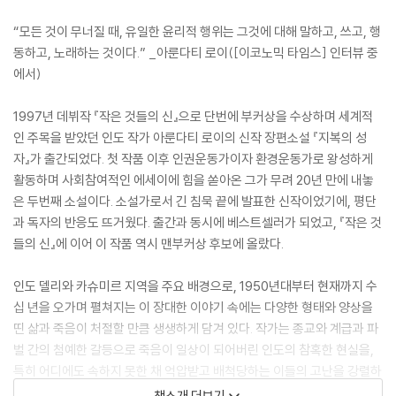
“모든 것이 무너질 때, 유일한 윤리적 행위는 그것에 대해 말하고, 쓰고, 행
동하고, 노래하는 것이다.” _아룬다티 로이([이코노믹 타임스] 인터뷰 중
에서)
1997년 데뷔작 『작은 것들의 신』으로 단번에 부커상을 수상하며 세계적
인 주목을 받았던 인도 작가 아룬다티 로이의 신작 장편소설 『지복의 성
자』가 출간되었다. 첫 작품 이후 인권운동가이자 환경운동가로 왕성하게
활동하며 사회참여적인 에세이에 힘을 쏟아온 그가 무려 20년 만에 내놓
은 두번째 소설이다. 소설가로서 긴 침묵 끝에 발표한 신작이었기에, 평단
과 독자의 반응도 뜨거웠다. 출간과 동시에 베스트셀러가 되었고, 『작은 것
들의 신』에 이어 이 작품 역시 맨부커상 후보에 올랐다.
인도 델리와 카슈미르 지역을 주요 배경으로, 1950년대부터 현재까지 수
십 년을 오가며 펼쳐지는 이 장대한 이야기 속에는 다양한 형태와 양상을
띤 삶과 죽음이 처절할 만큼 생생하게 담겨 있다. 작가는 종교와 계급과 파
벌 간의 첨예한 갈등으로 죽음이 일상이 되어버린 인도의 참혹한 현실을,
특히 어디에도 속하지 못한 채 억압받고 배척당하는 이들의 고난을 강렬하
고 유려한 문장으로 적나라하게 묘사한다. 그러나 작가가 분열로 고통받는
책소개 더보기