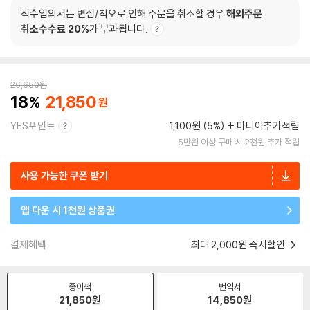
직수입외서는 변심/착오로 인해 주문을 취소할 경우
해외주문
취소수수료 20%
가 부과됩니다.
26,650
원
18
21,850
YES포인트
1,100원 (5%)
마니아추가적립
5만원 이상 구매 시 2천원 추가 적립
사용 가능한 쿠폰 받기
앱 다운 시 1천원 상품권
결제혜택
최대 2,000원 즉시할인
종이책
번역서
21,850
원
14,850
원