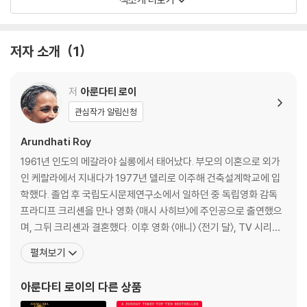
고국을 바라보는 눈길은 타자를 향한 대상화의 시선이 아니라 공감과 연민
이 담긴, 철저히 내부자적인 것이기에 혹독하면서도 애처롭고 애틋하다.
그 시선은 매일같이 수많은 이들의 삶이 무참하게 저무는 황폐한 땅 위에
저자 소개
1
서 멎지 않고, 더 깊은 곳까지, 벌어진 상처 깊숙이 희망이 끝내 뿌리를 내
리는 곳까지 가닿는다.
저
아룬다티 로이
아룬다티 로이는 『지복의 성자』를 10년 동안 집필했다. 이야기의 씨앗을
관심작가 알림신청
품은 세계가 다가와 내면에 터를 잡고, 길을 닦고, 서서히 모양새를 갖출 때
Arundhati Roy
까지 재촉하지 않고 묵묵히 기다렸다. 그렇게 기나긴 숙고의 시간을 거쳐
섬세하고 생동감 넘치는 언어로 쌓아올린 이 작품 속에서는 모든 것이 살
1961년 인도의 메갈라야 실롱에서 태어났다. 부모의 이혼으로 외가
아 있다. 인물과 동식물뿐 아니라 사물과 공간까지도. 중요한 것은 이러한
인 케랄라에서 지내다가 1977년 델리로 이주해 건축설계학교에 입
생동감이 단순한 문학적 기교가 아니라 작가가 추구하는 작품 세계의 본질
학했다. 졸업 후 국립도시문제연구소에서 일하던 중 독립영화 감독
이라는 점이다. 로이가 지향하는 문학은 그저 눈으로 감상하는 평면적인
프라디프 크리셴을 만나 영화 〈매시 사히브〉에 주인공으로 출연했으
풍경이 아니라 독자들이 직접 거닐며 체험할 수 있는 삼차원적인 공간이
며, 그뒤 크리셴과 결혼했다. 이후 영화 〈애니〉 〈전기 달〉, TV 시리즈
다.
〈바르가드〉 등을 크리셴과 작업하고 영화 비평 「인도의 대단한 강간
펼쳐보기
팔이」를 발표하는 등 영화인으로서 이력을 쌓아가던 로이는, 상업적
작가는 실체적 진실이 힘을 잃어가는 시대에, 오직 소설만이 우리 사회의
인 논리로 움직이는 영화계에 염증을 느끼며 오랫동안 생각해왔던 문
아룬다티 로이
의 다른 상품
본모습을 거짓 없이 보여줄 수 있다고 말한다. 그러나 『지복의 성자』가 정
학으로 방향을 튼다. 1992년부터 집필에 몰두해 19