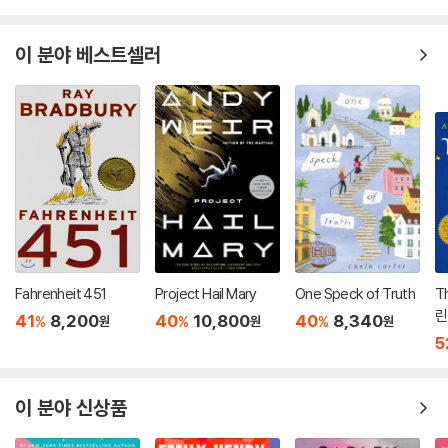
이 분야 베스트셀러
Fahrenheit 451
Project Hail Mary
One Speck of Truth
Th
린
41
8,200
40
10,800
40
8,340
%
%
%
원
원
원
5
이 분야 신상품