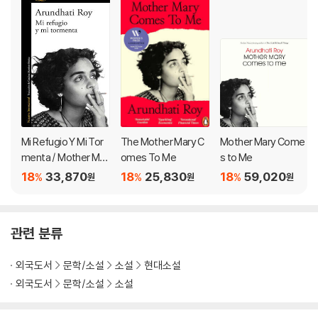
치적인 선언이라는 평가에 대해서는, “소설은 현실을 다루어야 하지만, 나
는 현실을 다루기 위해 이 소설을 쓴 것이 아니라, 그저 현실을 외면하지 않
았을 뿐”([보그] 인터뷰 중에서)이라 반박했다. 물론 이 작품은 인도가 영
국으로부터 분리독립한 이후 분쟁과 내전이 끊이지 않는 카슈미르의 현실
과, 2002년 구자라트에서 이슬람교도를 상대로 벌어진 학살 등 실제 사건
을 바탕으로 하고 있다. 그러나 그러한 역사적 사건들은 작품 외적인 맥락
때문이 아니라, 등장인물들이 처한 작품 내적인 현실로서 온전히 기능하기
에 설득력을 가진다. 그리고 그럴 때에야, 소설이 소설로서 완전할 때에야
문학은 현실에 균열을 일으킬 수 있다. 로이는 20년 전에 그랬던 것처럼,
Mi Refugio Y Mi Tor
The Mother Mary C
Mother Mary Come
오직 훌륭한 문학만이 낼 수 있는 목소리로 세상의 작은 존재들에게 진실
menta / Mother Mar
omes To Me
s to Me
한 애도와 사랑과 혁명의 시를 바친다.
y Comes to Me
18
33,870
18
25,830
18
59,020
%
%
%
원
원
원
LONGLISTED FOR THE WOMEN'S PRIZE FOR FICTION 2018 AND
THE MAN BOOKER PRIZE 2017
관련 분류
'A sprawling kaleidoscopic fable' Guardian, Book of the Year *
외국도서
문학/소설
소설
현대소설
'A dazzling return to form' Independent
외국도서
문학/소설
소설
THE SUNDAY TIMES #1 BESTSELLER FROM THE BOOKER-WIN