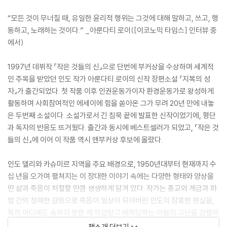
“모든 것이 무너질 때, 유일한 윤리적 행위는 그것에 대해 말하고, 쓰고, 행
동하고, 노래하는 것이다.” _아룬다티 로이([이코노믹 타임스] 인터뷰 중
에서)
1997년 데뷔작 『작은 것들의 신』으로 단번에 부커상을 수상하며 세계적
인 주목을 받았던 인도 작가 아룬다티 로이의 신작 장편소설 『지복의 성
자』가 출간되었다. 첫 작품 이후 인권운동가이자 환경운동가로 왕성하게
활동하며 사회참여적인 에세이에 힘을 쏟아온 그가 무려 20년 만에 내놓
은 두번째 소설이다. 소설가로서 긴 침묵 끝에 발표한 신작이었기에, 평단
과 독자의 반응도 뜨거웠다. 출간과 동시에 베스트셀러가 되었고, 『작은 것
들의 신』에 이어 이 작품 역시 맨부커상 후보에 올랐다.
인도 델리와 카슈미르 지역을 주요 배경으로, 1950년대부터 현재까지 수
십 년을 오가며 펼쳐지는 이 장대한 이야기 속에는 다양한 형태와 양상을
띤 삶과 죽음이 처절할 만큼 생생하게 담겨 있다. 작가는 종교와 계급과 파
벌 간의 첨예한 갈등으로 죽음이 일상이 되어버린 인도의 참혹한 현실을,
특히 어디에도 속하지 못한 채 억압받고 배척당하는 이들의 고난을 강렬하
고 유려한 문장으로 적나라하게 묘사한다. 그러나 작가가 분열로 고통받는
책소개 더보기