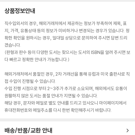
'Glorious, colourful and compelling. Roy's second novel proves
상품정보안내
as remarkable as her first' Financial Times
직수입외서의 경우, 해외거래처에서 제공하는 정보가 부족하여 제목, 표
'The book filled me with awe. Propulsive, playful, gorgeous' N
지, 가격, 유통상태 등의 정보가 미비하거나 변경되는 경우가 있습니다. 정
ew York Times Book Review
확한 확인을 원하시는 경우, 일대일 상담으로 문의하여 주시면 답변 드리
겠습니다.
'The unmissable literary read of the summer. With its insights i
(판형과 판수 등이 다양한 도서는 찾으시는 도서의 ISBN을 알려 주시면 보
nto human nature, its memorable characters and its luscious p
다 빠르고 정확한 안내가 가능합니다.)
rose, Ministry is well worth the wait' Time
해외거래처에서 품절인 경우, 2차 거래선을 통해 유럽과 미국 출판사로 직
'Staggeringly beautiful - a fierce, fabulously disobedient nove
접 수입이 진행될 수 있습니다.
l. Roy is writing at the height of her powers. Urgent, intimate e
수입 진행 시점으로 부터 2~3주가 추가로 소요되며, 해외에서도 유통이
cstatic' Boston Globe
원활하지 않은 도서는 품절 안내가 지연될 수 있습니다.
해당 경우, 문자와 메일로 별도 안내를 드리고 있사오니 마이페이지에서
'A searing portrait of modern India' Tatler
휴대전화번호와 메일주소를 다시 한번 확인해주시기 바랍니다.
'This vast novel will leave you awed by the heat of its anger an
d the depth of its compassion' Washington Post
배송/반품/교환 안내