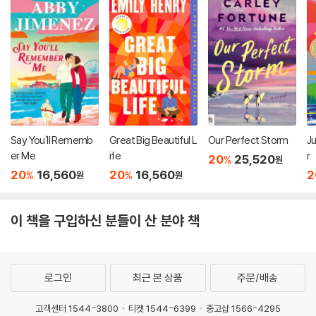
Say You'll Rememb
Great Big Beautiful L
Our Perfect Storm
J
er Me
ife
r
20
25,520
%
원
20
16,560
20
16,560
2
%
%
원
원
이 책을 구입하신 분들이 산 분야 책
로그인
최근 본 상품
주문/배송
고객센터 1544-3800
티켓 1544-6399
중고샵 1566-4295