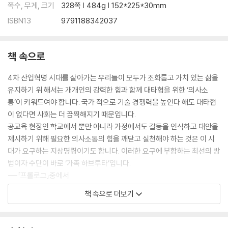
2. 아빠의 역할 _ 66
쪽수, 무게, 크기
328쪽 | 484g | 152*225*30mm
3. 자녀의 역할 _ 80
ISBN13
9791188342037
3부
서로 다른 입장에서 문제를 해결하는 가족 논쟁 하브루타 … 89
책 속으로
1. 논쟁 하브루타(debate)란? _ 90
2. 논쟁 하브루타 단계별 활동내용 _ 91
4차 산업혁명 시대를 살아가는 우리들이 모두가 조화롭고 가치 있는 삶을
3. 논쟁 하브루타와 리더십 _ 92
유지하기 위 해서는 개개인의 강력한 힘과 함께 대타협을 위한 ‘의사소
4. 논쟁 하브루타 역사 _ 95
통’이 키워드여야 합니다. 국가 적으로 기술 경쟁력을 높인다 해도 대타협
5. 논쟁 하브루타 주제 만들기 _ 99
이 없다면 사회는 더 끔찍해지기 때문입니다.
6. 논쟁 하브루타 주제의 3가지 종류 _ 102
공교육 현장인 학교에서 뿐만 아니라 가정에서도 갈등을 인식하고 대안을
7. 논쟁 하브루타 주제 제시 및 자료 조사 _ 111
제시하기 위해 필요한 의사소통의 힘을 깨닫고 실천해야 하는 것은 이 시
8. 논쟁 하브루타 입론-주장 펼치기 _ 114
대가 요구하는 지상명령이기도 합니다. 이러한 요구에 부합하는 최선의 방
9. 논쟁 하브루타 반론-논리 허물기 _ 120
법이자 수단이 바로 ‘가족 하브루타’입니다.
10. 논쟁 하브루타 최종변론-주장 다지기 _ 127
---「프롤로그」중에서
11. 논쟁 하브루타 판정 _ 131
책 속으로 더보기
12. 가족 독서 논쟁 하브루타 _ 136
원활한 가족 하브루타를 하려면 부모는 자녀들에게 다음과 같은 두 가지
13. 가족 역사 논쟁 하브루타 _ 141
방식으로 의사소통을 해보도록 권하고 싶습니다.
첫 번째로 가정에서 일어나는 일들을 가족들에게 알려주도록 노력합니다.