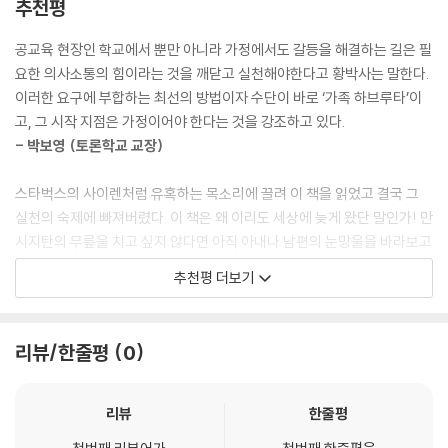
추천평
4부
두 번째로 가정에서 일어나는 일들에 대하여 가족들의 의견을 구하고 그들
서로 다른 입장에서 문제를 해결하는 가족 논쟁 하브루타 실제 사례 … 14
의 의견이나 주장에 정성껏 귀를 기울이도록 노력합니다.
공교육 현장인 학교에서 뿐만 아니라 가정에서도 갈등을 해결하는 길은 필
5
이렇게 가정에서 일어나는 많은 일들에서 가족들의 의견을 구한다면 모든
요한 의사소통의 힘이라는 것을 깨닫고 실천해야한다고 황박사는 말한다.
1. 사례 ①. 논제 : 인공지능은 우리에게 도움이 될까? _ 146
가족들이 가족 의 일원임을 자각하게 됩니다.
이러한 요구에 부합하는 최선의 방법이자 수단이 바로 ‘가족 하브루타’이
2. 사례 ②. 논제 : 부조리한 현실에 타협할까, 저항할까? _ 160
---「1부. 가족 독서 하브루타 성공을 위한 10가지 디딤돌」중에서
고, 그 시작 지점은 가정이어야 한다는 것을 강조하고 있다.
3. 사례 ③. 논제 : 심청이는 불효녀인가? _ 178
- 박보영 (토론학교 교장)
4. 사례 ④. 논제 : 홍길동은 벌을 받아야 할까? _ 192
엄마의 입장에서는 가족들에게 가능한 빨리 해달라는 강요가 섞인 부탁을
5. 사례 ⑤. 논제 : 스마트폰 사용 제한해야 할까? _ 211
하고 싶을 때 가 있습니다. 이런 내용들을 가족 하브루타의 주제로 삼아서
스타벅스의 사이렌처럼 유혹하는 목소리에 끌려 이 책을 읽었고 결국 그
하브루타를 하면 훨씬 부드 럽고 실행도가 높아집니다.
실천의 숙제에 빠져버렸다. 이 책은 왜 이리도 세상에 늦게 왔단 말인가! 만
5부
아빠가 자녀들에게 질문을 할 때는 자녀의 수준과 상황에 알맞게 되도록
시지탄의 무릎을 치고 싶지 않다면 아직 아내나 남편의 눈망울을 바라보고
협력하여 문제를 해결하는 가족 토의 하브루타 … 223
짧고 간략하게 하는 것이 좋습니다. 아빠는 말하는 중간 중간에 혹시 자녀
싶고 반박하는 자녀의 말발에 뒤지고 싶지 않거나 부모님을 설득하는 용기
1. 토의 하브루타와 논쟁 하브루타의 차이 _ 224
추천평 더보기
들이 놓치고 있는 것들과 핵 심적인 이야기들을 공감하거나 짚어주는 역할
와 지혜를 갖고 싶다면 이 한 권의 책이 길을 열어줄 것이다.
2. 원탁 하브루타란? _ 225
을 해 주어야 합니다. 이렇게 되면 훨씬 수 준 높은 하브루타가 진행됩니다.
- 유동걸 (영동일고 교사 『토론의 전사 1,2,3』, 『질문있는 교실』저자)
3. 원탁 하브루타 역사 _ 227
그러면 자녀의 입장에서 부모님들과 가족 하브루타를 할 때 가장 먼저 지
4. 원탁 하브루타 성공 요령 _ 229
리뷰/한줄평
0
녀야 할 태도에는 어떤 것이 있을까요? 그것은 바로 ‘용기’라고 생각합니
교육현장의 일선에서 일하면서 가족 안에서 이러한 능력을 키울 수 있는
5. 가족 시사 원탁 하브루타 _ 235
다. 용기란 불균형한 입장을 가진 가족원들끼리 대화를 나눌 때 가장 중요
책이 없어서 아쉬웠습니다. 『가족 독서 하브루타』가 공감문명사회라는 4
6. 인성덕목카드 이용 가족 하브루타 _ 238
한 요소이기 때문입니다.
차 산업혁명시대 가정교육의 지침서로 미래교육을 책임지리라 생각됩니
리뷰
한줄평
7. 가족 일상 원탁 하브루타 _ 242
---「2부. 가족 독서 하브루타에서 엄마, 아빠, 자녀의 역할」중에서
다.
8. 가족 1:1 하브루타 _ 245