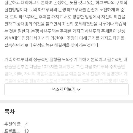
질문하고 대화하고 토론하며 논쟁하는 뜻을 갖고 있는 하브루타의 구체적
실천방법이다. 토의 하브루타와 논쟁 하브루타를 손쉽게 도전하게 해 준
다. 토의 하브루타는 주제를 가지고 서로 평등한 입장에서 자신의 의견을
말하고 상대방의 의견을 들으면서 최선의 문제해결법을 나누거나 학습하
는 것을 말한다. 논쟁 하브루타는 주제를 가지고 하브루타 주체들이 찬성
과 반대의 입장에서 자신의 의견이나 주장에 대해 근거를 가지고 타인을
설득하면서 보다 완성도 높은 해결책을 찾아가는 것이다.
가족 하브루타의 성공적인 실행을 도와주기 위해 기본적이고 필수적인 내
용들을 간추린 디딤돌 10가지를 제시했다. 그런 다음 하브루타 주체들인
엄마, 아빠, 자녀의 역할과 롤모델들을 예를 들어서 친절하게 설명했다. 가
족들이 실제로 활용하기 쉽도록 가족 토의 하브루타와 가족 논쟁 하브루타
에 관한 실제 사례들이 담겨 있다. 사례들은 4차 산업혁명시대를 이끌어갈
책소개 더보기
핵심역량을 키워주는 것들을 중심으로 주제를 선정했다. 10개의 실제 사
례들은 논쟁 하브루타 주제 5개, 토의 하브루타 주제 5개로 구성되어 있
다. 논쟁 하브루타에 대한 해설 뒤에는 논쟁 하브루타 실제 사례들을 실었
목차
고, 토의 하브루타에 대한 해설 다음에는 토의 하브루타 실제 사례들을 소
개하고 있다. 실제 사례들을 가지고 가족들끼리 함께 읽어 보는 것만으로
추천의 글 _ 4
도 많은 도움을 받는다.
프롤로그 _ 13