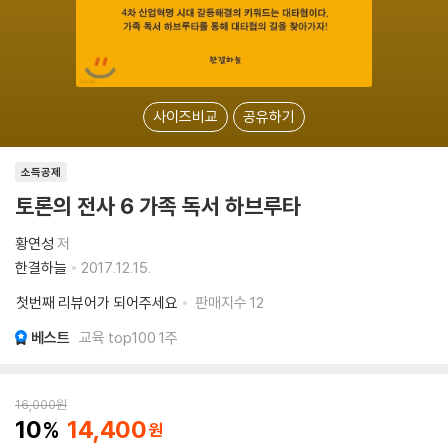
사이즈비교
공유하기
소득공제
토론의 전사 6 가족 독서 하브루타
황연성
저
한결하늘
2017.12.15.
첫번째 리뷰어가 되어주세요
판매지수
12
베스트
교육 top100 1주
16,000
원
10
14,400