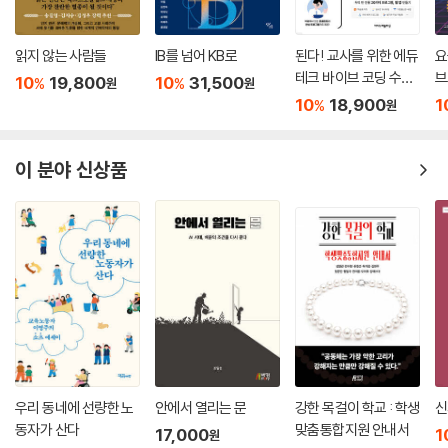
는 ‘정부는 로봇 으로 돈을 우선시하는 데에만 힘을 쏟을 것이 아니라 사회
적 위험성도 함께 고려해야 한 다’고 주장하고 있습니다. 이처럼 우리 사회
읽지 않는 사람들
IB를 넘어 KB로
된다! 교사를 위한 에듀
요
의 곳곳에서 인공지능을 개발하거나 이용하는 데 적절한 정책을 만들어서
테크 바이브 코딩 수업
브
사회적 책임을 강화해야 한다는 주장이 많다는 것을 말씀드립 니다.
10
19,800
10
31,500
%
%
원
원
활용법
h
10
18,900
1
반대 측 답변 엄마
%
원
찬성 측에서 로봇을 개발하거나 이용하려는 사람들은 경제적인 목적이 많
다고 했습니다. 전 세계는 자본주의화 되어 있습니다. 돈의 힘이 너무도 막
이 분야 신상품
강해서 양심 있는 학자들이 사 람들에게 피해가 적은 로봇을 개발해야 한
다고 주장할지라도 ‘책임질 수 있는 로봇의 기 준’을 넘어서는 사례들이 많
습니다.
---「4부. 서로 다른 입장에서 문제를 해결하는 가족 논쟁 하브루타 실제
사례」중에서
원탁 하브루타의 2차 발언 때, 상대측이 질문하면 질문을 받은 사람은 어
떻게 해야 할까요? 곧바로 답변을 해야 할까요? 아닙니다. 원탁 하브루타
는 질문을 받은 사람이 즉시 답을 하는 것(즉문즉답)을 하지 못하는 것이
원칙입니다. 왜냐하면 하브루타 참가자들이 똑같은 시간 동안 말할 수 있
우리 동네에 선량한 노
안에서 열리는 문
강한 목걸이 학교 : 학생
신
다는 평등성의 원칙에서 크게 벗어나기 않기 위해서입니다.
동자가 산다
맞춤통합지원 안내서
17,000
1
원
자녀의 문제 행동에 초점을 맞춘 대화로는 자녀를 제대로 성장시키기가 어