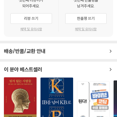
첫번째 리뷰어가
첫번째 한줄평을
이강석 (한국융합인재교육원 대표)
되어주세요.
남겨주세요.
주장을 펼치는 입론단계에서 논의되는 내용들은 논쟁 하브루타의 꽃이라
6부
할 수 있는 반론단계에서 이야기 할 내용의 토대가 되기 때문에 입론의 내
협력하여 문제를 해결하는 가족 토의 하브루타 실제 사례 … 249
리뷰 쓰기
한줄평 쓰기
용과 구성에 따라 반박을 당할 수도 있고 면할 수도 있습니다.
1. 사례 ① - 독서 원탁 하브루타 _ 250
‘ 상대측의 논리를 허물기 단계인 반론에서는 ’예, 아니오’로 답변할 수 있
혜택 및 유의사항
혜택 및 유의사항
주제 : 어린이의 장난감 전쟁놀이와 무기 소유 금지
도록 정리해서 질문해야 합니다. 만약 ‘~에 대하여 어떻게 생각하십니까?’
2. 사례 ② - 시사 원탁 하브루타 _ 267
등의 형식으로 질문을 하면 상대측이 장황하게 대답을 해서 질문하는 쪽
주제 : 우리 사회의 경쟁교육
보다 답변하는 쪽이 오히려 유리하기 때문입니다.
3. 사례 ③ - 인성카드를 이용한 하브루타 _ 279
주장 다지기인 최종변론 단계에서 해야 할 것들에는 반론하기, 상대측 주
배송/반품/교환 안내
주제 : 우리 가족 칭찬하기
장 및 태도 등 우수했던 점들을 인정하고 칭찬하기, 자기 측의 입장 강조하
4. 사례 ④ - 일상 원탁 하브루타 _ 286
기, 논쟁 하브루타 과정 및 발언 내용 정리하기, 예화나 비유, 인용문을 활
주제 : 오늘 야식은?
이 분야 베스트셀러
용해서 깊은 인상 남기기 등이 있습니다.
5. 사례 ⑤ - 1:1 하브루타 _ 296
독서 논쟁 하브루타가 책 속 인물의 ‘생각이나 행동’에서 논거를 찾는다면
주제 : 약속을 잘 지키지 않는 중학교 2학년 딸과 엄마
역사 논쟁 하브루타에서는 상상이나 자신의 생각이 아닌 역사적 사실이나
인물의 ‘실제 행동’에서 근거를 찾아 전개해야 하는 것이 다릅니다.
에필로그 _ 303
---「3부. 서로 다른 입장에서 문제를 해결하는 가족 논쟁 하브루타」중에서
참고문헌 _ 309
부록 _ 312
찬성 측 질문 중2년 아들
예, 비슷하게 답변해 주셨습니다. 이러한 공익단체를 이끌어 온 샤키 교수