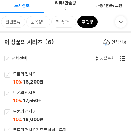
리뷰/한줄평
도서정보
배송/반품/교환
0
관련분류
품목정보
책 속으로
추천평
이 상품의 시리즈
6
알림신청
전체선택
품절포함
토론의 전사 9
10
16,200
%
원
토론의 전사 8
10
17,550
%
원
토론의 전사 7
10
18,000
%
원
토론의 전사 6 가족 독서 하브루타