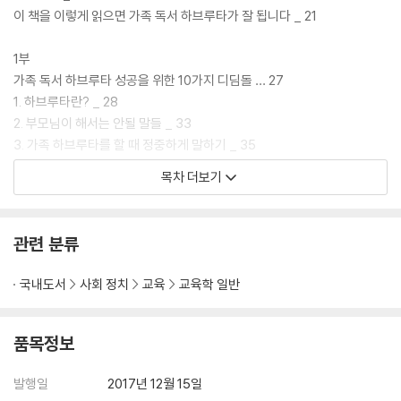
이 책을 이렇게 읽으면 가족 독서 하브루타가 잘 됩니다 _ 21
가족끼리의 대화, 특히 주제를 가지고 하브루타를 해 보려는 관심과 약간
의 용기를 가지고 있다면 이 책을 통해 만족스런 성취가 있을 것이다.
1부
가족 독서 하브루타 성공을 위한 10가지 디딤돌 … 27
1. 하브루타란? _ 28
2. 부모님이 해서는 안될 말들 _ 33
3. 가족 하브루타를 할 때 정중하게 말하기 _ 35
4. 가족 하브루타를 할 때 겸손하게 듣기 _ 38
목차 더보기
5. 가족들끼리 평소에 소통하기의 중요성 _ 40
6. 말을 잘 하지 않는 자녀들을 말할 수 있게 하기 _ 42
7. 대화를 독점하는 사람 말리기 _ 44
관련 분류
8. 일방적인 대화를 줄이거나 없애기 _ 46
9. 가족 하브루타의 분위기를 해치는 주제들 _ 50
국내도서
사회 정치
교육
교육학 일반
10. 가족들끼리 활발하게 상호작용하기 _ 53
2부
품목정보
가족 독서 하브루타에서 엄마, 아빠, 자녀의 역할 … 57
1. 엄마의 역할 _ 58
발행일
2017년 12월 15일