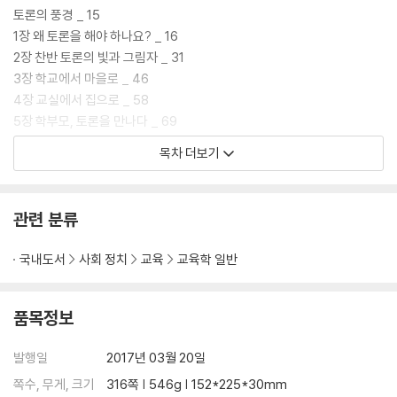
토론의 풍경 _ 15
1장 왜 토론을 해야 하나요? _ 16
2장 찬반 토론의 빛과 그림자 _ 31
3장 학교에서 마을로 _ 46
4장 교실에서 집으로 _ 58
5장 학부모, 토론을 만나다 _ 69
6장 지역 강사를 향하여 _ 79
목차 더보기
7장 독서-토론-글쓰기의 융합 _ 91
토론의 실천 _ 105
관련 분류
8장 가족의 풍경 _ 106
9장 배움의 실천1: 학교를 찾아 _ 119
국내도서
사회 정치
교육
교육학 일반
10장 배움의 실천2: 방과후 학교서 _ 129
11장 배움의 실천3: 청소년 토론캠프에서 _ 140
12장 배움의 실천4: 폐광지역에서 핀 이야기꽃 _ 152
품목정보
13장 배움의 실천5: 진로와 묻기 _ 167
14장 학부모, 학부모강사로 도약하기 _ 179
발행일
2017년 03월 20일
15장 학부모로서 Vs 강사로서 _ 189
쪽수, 무게, 크기
316쪽 | 546g | 152*225*30mm