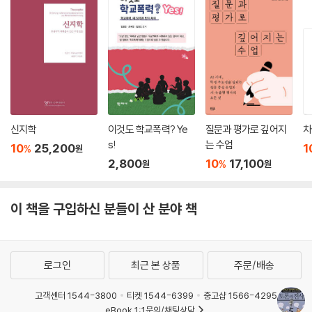
신지학
이것도 학교폭력? Ye
질문과 평가로 깊어지
차
s!
는 수업
10
25,200
1
%
원
2,800
10
17,100
%
원
원
이 책을 구입하신 분들이 산 분야 책
로그인
최근 본 상품
주문/배송
고객센터 1544-3800
티켓 1544-6399
중고샵 1566-4295
eBook 1:1문의/채팅상담