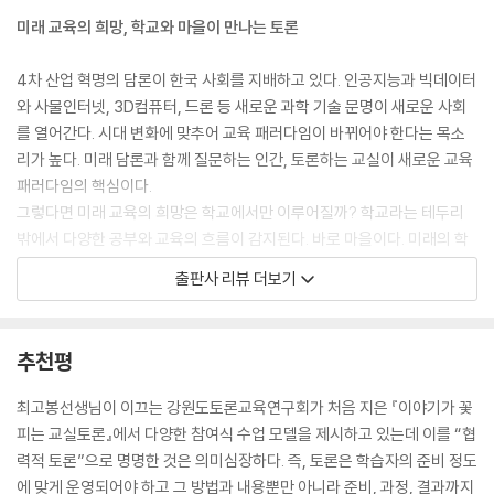
치열하게 토론을 했습니다. 치열하고 경쟁적일 것만 같던 토론은 생각과
미래 교육의 희망, 학교와 마을이 만나는 토론
달리 다름을 인정해주는 과정이었습니다. 늦은 시간까지 모둠 스터디를 하
고, 뜨거운 여름을 책과 함께 보낸 우리는 성장해 있었습니다. 혹독한 과정
4차 산업 혁명의 담론이 한국 사회를 지배하고 있다. 인공지능과 빅데이터
을 모두 이수하고 시험까지 마친 후 디베이트 코치 자격증을 받았습니다.
와 사물인터넷, 3D컴퓨터, 드론 등 새로운 과학 기술 문명이 새로운 사회
자신감을 가진 선생님들 중에는 각 기관과 학교로 문을 두드려 토론 강사
를 열어간다. 시대 변화에 맞추어 교육 패러다임이 바뀌어야 한다는 목소
로 활동하는 기회를 만나기도 했습니다. 외부에서 열리는 토론대회에 심판
리가 높다. 미래 담론과 함께 질문하는 인간, 토론하는 교실이 새로운 교육
의 역할을 맡기도 하고, 드디어 ‘온동네’라는 토론 동아리를 결성했습니다.
패러다임의 핵심이다.
그저 내 울타리만 생각하던 마을 사람들은 닫힌 문을 열고 토론이라는 나
그렇다면 미래 교육의 희망은 학교에서만 이루어질까? 학교라는 테두리
무를 심고 지속적으로 물을 주어 키워온 셈입니다. 그렇게 하여 ‘토론으로
밖에서 다양한 공부와 교육의 흐름이 감지된다. 바로 마을이다. 미래의 학
여는 아름다운 세상’이 제 곁으로 훌쩍 다가왔습니다.
교는 외부, 특히 마을과의 접속 없이 독자적으로 새로운 패러다임을 완성
출판사 리뷰 더보기
---「3장. 전경애, 학교에서 마을로」중에서
할 수 없다. 마을, 그 오래된 미래야말로 미래 교육의 산실로 거듭나는 공간
이다.
저희 부부가 가장 중시하는 것은 ‘몸과 마음이 건강한 아이로 키우자.’입니
추천평
다. 각자의 빛깔이 있는 쌍둥이를 키우면서 하브루타는 자연스레 생활이
마을과 토론이 만나는 곳, 우리나라 최초로 토론교육협동조합이 탄생한 곳
되었습니다. 질문하는 공부법 하브루타에는 ‘하브루타란 짝을 지어 질문하
이 강원도다. 강원토론교육협동조합은 명실상부 우리나라 최초의 토론교
최고봉선생님이 이끄는 강원도토론교육연구회가 처음 지은 『이야기가 꽃
고 대화하고 토론하고 논쟁하는 것이다. 쉽게 말하면 함께 이야기를 나누
육협동조합으로 강원도내 열 곳의 도시에서 100여 명의 조합원들이 활발
피는 교실토론』에서 다양한 참여식 수업 모델을 제시하고 있는데 이를 “협
다가 그 이야기가 서서히 전문화되기 시작하면 질문과 대답이 되고, 대화
하게 교육 활동을 펼치는 중이다. 한 도시도 아니고 열 곳의 도시에서 어떻
력적 토론”으로 명명한 것은 의미심장하다. 즉, 토론은 학습자의 준비 정도
를 하는 것이다. 그러다가 더 깊어지면 토론이 되고, 더 나아가 논쟁이 되는
게 백여 명의 조합원들이 모였을까? 그 중심에 산파 역할을 한 최고봉 선생
에 맞게 운영되어야 하고 그 방법과 내용뿐만 아니라 준비, 과정, 결과까지
것이다.’라는 말이 있습니다. 그래서 언젠가 아이들과 하브루타에 대해 빈