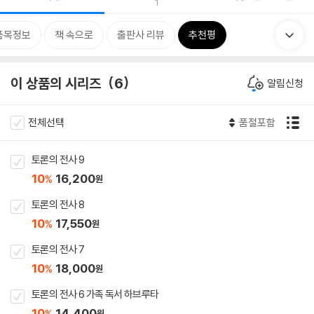
1
품목정보
책 속으로
출판사 리뷰
추천평
이 상품의 시리즈
6
알림신청
전체선택
품절포함
토론의 전사 9
10
16,200
%
원
토론의 전사 8
10
17,550
%
원
토론의 전사 7
10
18,000
%
원
토론의 전사 6 가족 독서 하브루타
10
14,400
%
원