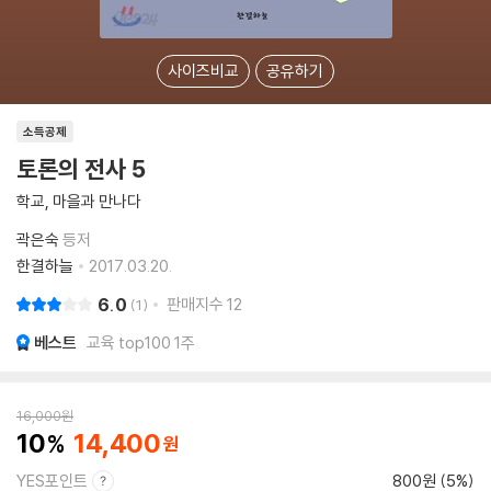
사이즈비교
공유하기
소득공제
토론의 전사 5
학교, 마을과 만나다
곽은숙
등저
한결하늘
2017.03.20.
6.0
판매지수
12
1
베스트
교육 top100 1주
16,000
원
10
14,400
YES포인트
800원 (5%)