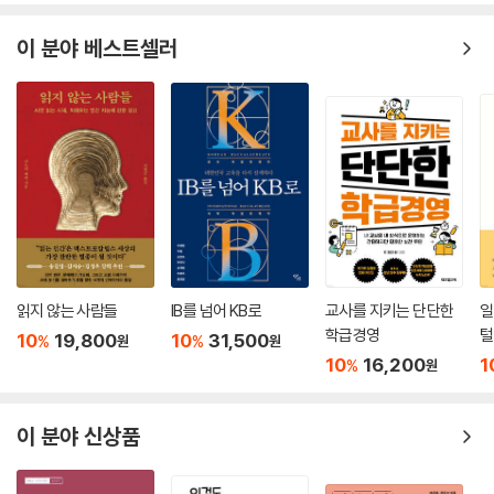
이 분야 베스트셀러
읽지 않는 사람들
IB를 넘어 KB로
교사를 지키는 단단한
일
학급경영
털
10
19,800
10
31,500
%
%
원
원
10
16,200
1
%
원
이 분야 신상품