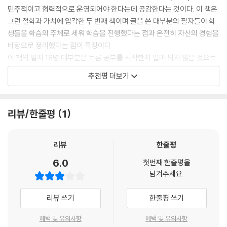
님이 있다.
민주적이고 협력적으로 운영되어야 한다는데 공감한다는 것이다. 이 책은
칸 채우기를 해본 적이 있었습니다. 그때 아이가 적은 글 중에 하나를 소개
그런 철학과 가치에 입각한 두 번째 책이며 글을 쓴 대부분의 필자들이 학
하려 합니다.
서구식 디베이트라는 경쟁식 토론의 어려움과 부담감에 힘들어하던 지역
생들을 학습의 주체로 세워 학습을 진행했다는 점과 온전히 자신의 경험을
주민들에게 희망의 씨앗을 뿌린 사람은 바로 최고봉 선생님. 최고봉 선생
바탕으로 정리했다는 점이 특징이다.
“하브루타는 [성장]이다. 왜냐하면 소통을 하다 나와 다른 의견을 들을 수
님은 강원도 전역을 발품 팔아가며 다니면서 봉사하는 마음으로 토론 교육
이 책의 필자 18명 대부분은 토론 공부를 시작한지 얼마 되지 않은 것으로
도 있고 새로운 생각도 떠오르기 때문이다. 다름을 인정하고 나를 성장시
을 나누어왔다. 그가 지향하는 협력 토론이 그 정신을 상징하고 그 실천의
알고 있다. 물론 오래 전부터 학교에 강의를 해왔던 분들도 있지만 토론과
키는 하브루타.”
추천평 더보기
길을 마다하지 않았다.
관련된 학습과 교육은 최근 2~3년 내에 배우고 익힌 실력을 바탕으로 학
---「8장. 곽은숙, 토론의 풍경」중에서
교나 교실에서 수업한 내용을 정리하고 있다. 최 선생님을 제외하고는 교
우리나라 토론 교육의 큰 양대 축인 디베이트와 협력 토론. 디베이트도 의
사가 아닌 신분으로 학교와 지역사회를 이어주는 가교 역할을 자임하고 있
토론캠프 두 번째 활동은 ‘피라미드 토론’으로 진행했습니다. 우리가 배운
리뷰/한줄평
1
미가 있지만 마을의 어린이들과 함께 하기에는 무리가 많았다. 배움의 과
다. 그래서 『학교, 마을과 만나다』라는 제목은 신선하다. 지금 이 시대의 학
피라미드 토론은 민주적, 합리적 토론입니다. 그런데 초등학교 6학년 도덕
정이 쉽지 않고 더불어 살아가는 공동체 정신과도 맞지 않아 디베이트 교
교교육의 중요한 과제 중의 하나인 마을과 학교의 통합적 교육, 그 일환으
교과서에도 수록되어 있다는 이 토론 방법을 토론캠프에 온 학생들은 물
육을 받았어도 당장 학생들과 함께 삶을 나누는 토론 교육을 하기 어려웠
로 진행되는 강원도 토론교육은 전국의 모델이 되기에 충분하다. 학부모로
리뷰
한줄평
론, 중·고등학생도 잘 모르고 있었습니다. 피라미드 토론을 준비하면서 우
다. 그러나 협력 토론은 달랐다. 쉽고 재미나게 모두가 참여할 수 있는 공동
써 지역사회에서 학교교육을 바라보는 관점을 갖고 있는 많은 분들에게는
리는 주제 선정에 고심했습니다. 생각을 나누다가 학교 밖에서 하는 토론
6.0
체적 토론이다. 어찌 아니 퍼질 수 없으랴!
첫번째 한줄평을
하나의 모범을 만날 수 있는 기회가 되기에 충분하다고 느끼기에 그런 분
이니만큼 조금 자유롭게 해보자는데 의견이 모아졌습니다. 우리는 ‘땡땡이
남겨주세요.
들에게는 일독을 권한다.
라는 단어를 써도 되나?’라고 고민하다가 아이들이 실제 사용하는 살아있
토론, 마을에서 꽃 피우자
- 김전승 (사단법인 흥사단 사무총장)
는 언어를 사용하기로 결정했습니다. 그래서 나온 주제가 바로 ‘하루 땡땡
리뷰 쓰기
한줄평 쓰기
이 치고 가고 싶은 곳’이었습니다. 피라미드 토론의 주제를 제시하자 학생
최고봉 선생님을 통해 토론을 배운 마을의 전사들이 강원도 방방곡곡을 누
『토론의 전사5』의 탄생은 『토론의 전사』 시리즈에 큰 의미를 부여한다.
들도, 강사도 웃음이 빵 터졌습니다. 학생들은 상상만 해도 즐겁나 봅니다.
혜택 및 유의사항
혜택 및 유의사항
비면서 토론의 결실을 맺고 있다. 홍천을 비롯해 춘천, 화천, 삼척, 동해 등