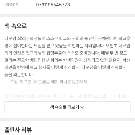
16장 나의 고군분투기1 _ 202
ISBN13
9791195545773
17장 나의 고군분투기2 _ 214
미래를 열다 _ 225
책 속으로
18장 작은 도서관을 노닐다 _ 226
19장 그림책, 토론을 만나다 _ 240
다모임 회의는 학생들이 스스로 학교와 사회의 중요한 구성원이며, 학교운
20장 토론수업 커리큘럼 짜기 _ 253
영에 참여한다는 느낌을 받고 있음을 확인하는 자리입니다. 오안초 다모임
21장 마을교사가 되기 위한 6가지 자세 _ 270
회의 안건은 전교학생회 집행부들이 스스로 준비합니다. 매월 두 번 정도
22장 얼렁뚱땅 독서 토론 _ 281
열리는 전교학생회 집행부 회의는 학생인권이 침해되고 있지 않은지, 학생
의견을 반영해 학교 행사를 어떻게 추진할지, 다모임을 어떻게 진행할지
부록 _ 295
등을 의논합니다
재미있는 독서 토론을 위한 그림책 _ 296
---「1장. 최고봉, 왜 토론을 해야 하나요?」중에서
토론 용어 사전 _ 301
동해 YWCA 마을 공동체는 제가 삶의 길에서 서성이고 있을 때 다시 돌아
갈 수 있는 길잡이 역할을 해준 곳입니다. 저는 이사로 활동 하던 중 지난 2
책 속으로 더보기
년간 회장직을 맡아 세상을 살리는 다양한 프로그램을 진행 했습니다. 그
가운데는 2015년에 여성개발 프로그램으로 디베이트 코치 과정을 신설하
여 연수를 진행했습니다. 면접을 거친 20명 수강자들을 1년 과정으로 혹독
출판사 리뷰
한 훈련을 시켰습니다. 책을 선정하여 읽고 발제를 하고, 논제를 찾았으며,