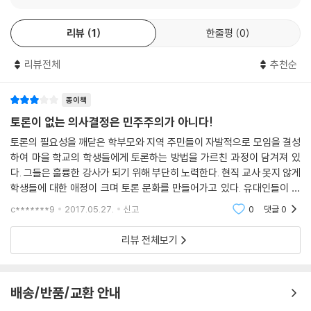
한국 사회에 나온 토론 교육 책들이 어지간히 많아졌다. 의미 있는 현상이
가고 싶은 장소 4곳을 포스트잇에 적어 짝과 함께 토론을 해야 합니다. 처
지에서 아이들과 방과 후 학교나 자유학기제, 캠프, 마을 기행 등의 프로그
다. 이제 토론이 기초가 되는 토론의 철학, 방법을 다룬 책은 많다. 그 너머
음엔 우물쭈물 하던 아이들이 각자 포스트잇 4장을 꺼내놓고 가고 싶은 이
램과 결합하면서 울고 웃고 이야기를 나누고 꽃 피웠다. 아이들은 마을을
리뷰
1
한줄평
0
의 토론을 고민할 시점이다. 그런 마당에 나온 『토론의 전사5』는 한국 사회
유를 설명하기 시작합니다. 쉽게 일치된 장소도 있고 팽팽하게 맞서는 다
배웠고 나아가 학교와 더불어 공존하며 삶을 풍요롭게 채워나가기 시작했
최초의 토론교육협동조합 실천 활동 모음이다.
른 곳도 있었습니다. 좋았던 경험과 가고 싶은 이유를 설명하며 상대를 설
다. 교육은 학교에서만 이루어지지 않으며 마을이야말로 한 아이를 길러내
리뷰전체
추천순
토론을 공부해야 하는 이유가 삶으로 담겨 있고, 실천으로 펼쳐진다. 학교
득합니다. 물론 ‘그냥’이라고 말하며 대충 넉 장을 고르자고 하는 모둠도 있
는 공동의 마당임을 다 같이 깨닫기 시작했다. 그 땀나는 고민과 노력의 과
에서 싹튼 토론 교육이 담장을 넘어서 마을 공간과 이어지고 교사와 학부
었습니다. 둘이서 여덟 장을 넉 장으로 줄여야 하니 많은 이야기를 할 수밖
정이 한 권의 책으로 결실을 맺었다.
모 지역 활동가의 경계도 사라진다. 모두가 모두에게 배우고 가르치는 토
종이책
에 없었습니다.
론 배움 한 마당이 진솔하고도 유쾌하게 펼쳐진다.
토론이 없는 의사결정은 민주주의가 아니다!
---「11장, 김미순, 배움의 실천3 토론 캠프에서」중에서
전사 시리즈에 합류한 최고봉 선생님과 마을을 새롭게 열어가는 토론의 전
토론의 필요성을 깨닫은 학부모와 지역 주민들이 자발적으로 모임을 결성
사들을 가슴 뜨겁게 환영한다.
마을교육공동체는 ‘마을학교’, ‘온 마을 학교’ 등으로 운영됩니다. 마을이
하여 마을 학교의 학생들에게 토론하는 방법을 가르친 과정이 담겨져 있
학교가 되는 마을학교가 있으니 마을교사가 필요합니다. 기존의 교사가 아
다. 그들은 훌륭한 강사가 되기 위해 부단히 노력한다. 현직 교사 못지 않게
학생들에 대한 애정이 크며 토론 문화를 만들어가고 있다. 유대인들이 멘
닌, 마을 사람들이 일종의 교사가 되는 마을교사는 요즈음의 새로운 문화
유동걸 (영동일고 교사, 토론의 전사 1, 2, 3 저자)
쉬라고 부르는 주위로부터 신뢰를 받는 이들이다. 자신이 갖고 있는 지식
가 아닐까 합니다. 마을에는 제빵사나 미용사, 집배원, 버스 운전사, 시장
c*******9
2017.05.27.
신고
0
댓글
0
과 돈, 시간을 학
상인까지 전문적인 사람들이 많습니다. 약국에서는 일반의약품과 전문의
약품에 대한 생생한 배움이 가능합니다. 시장에서는 신선한 채소와 생선,
리뷰 전체보기
간단한 간식거리 등을 배울 수 있습니다. 바리스타나 요리사도 있으며, 어
딘가에는 스토리텔링 전문가인 할아버지와 할머니도 있습니다.
배송/반품/교환 안내
---「21장, 이광옥, 마을 교사가 되기 위한 6가지 자세」중에서