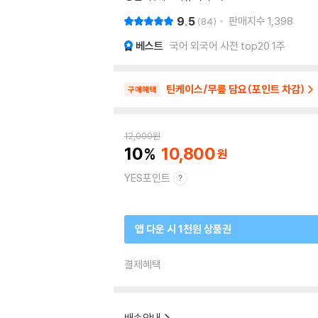
9.5
판매지수
1,398
84
베스트
국어 외국어 사전 top20 1주
틴케이스/무릎 담요(포인트 차감)
구매혜택
12,000
원
10
10,800
YES포인트
앱 다운 시 1천원 상품권
결제혜택
배송안내