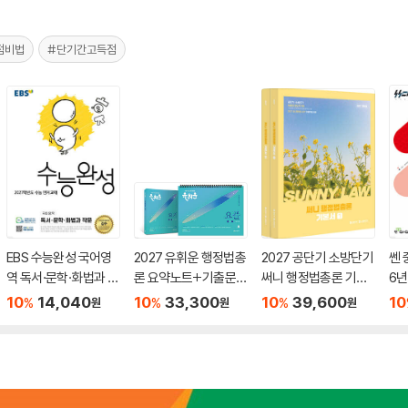
점비법
#단기간고득점
EBS 수능완성 국어영
2027 유휘운 행정법총
2027 공단기 소방단기
쎈 
역 독서·문학·화법과 작
론 요약노트+기출문제
써니 행정법총론 기본
6년
문 (2026년)
(요.플.)
서
10
14,040
10
33,300
10
39,600
10
%
%
%
원
원
원