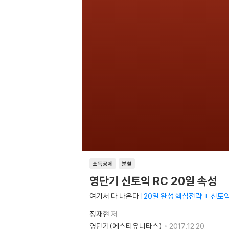
소득공제
분철
영단기 신토익 RC 20일 속성
여기서 다 나온다
20일 완성 핵심전략 + 신토익
정재현
저
영단기(에스티유니타스)
2017.12.20.