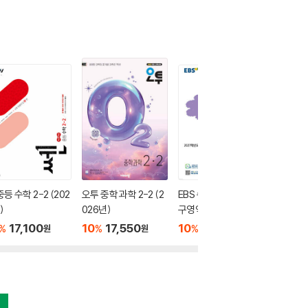
중등 수학 2-2 (202
오투 중학 과학 2-2 (2
EBS 수능완성 사회탐
EBS 윤
)
026년)
구영역 사회·문화 (202
나비효과 
6년)
문학 (2
17,100
10
17,550
10
8,820
10
1
%
%
%
%
원
원
원