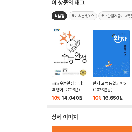
이 상품의 태그
#분철
#기초는뗐어요
#너만알려줄게고득
EBS 수능완성 영어영
완자 고등 통합과학 2
역 영어 (2026년)
(2026년용)
10
14,040
10
16,650
%
%
원
원
상세 이미지