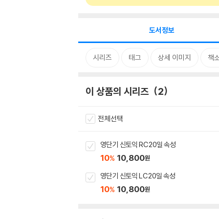
도서정보
시리즈
태그
상세 이미지
책
이 상품의 시리즈
2
전체선택
영단기 신토익 RC 20일 속성
10
10,800
%
원
영단기 신토익 LC 20일 속성
10
10,800
%
원