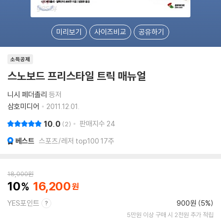
미리보기
사이즈비교
공유하기
소득공제
스노보드 프리스타일 트릭 매뉴얼
니시 페더촐리
등저
삼호미디어
2011.12.01.
10.0
판매지수
24
2
베스트
스포츠/레저 top100 17주
18,000
원
10
16,200
YES포인트
900원 (5%)
5만원 이상 구매 시 2천원 추가 적립