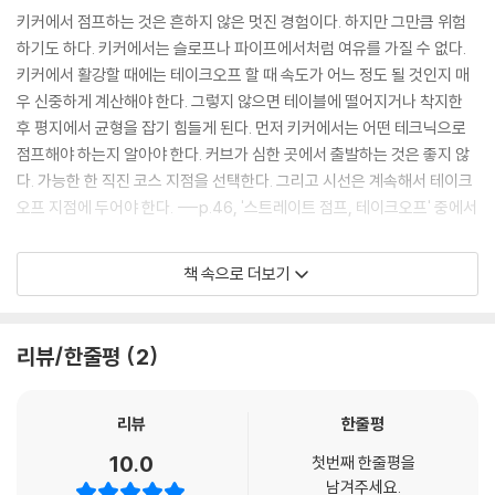
캡 360°
키커에서 점프하는 것은 흔하지 않은 멋진 경험이다. 하지만 그만큼 위험
호콘 720°
하기도 하다. 키커에서는 슬로프나 파이프에서처럼 여유를 가질 수 없다.
파이프 서핑
키커에서 활강할 때에는 테이크오프 할 때 속도가 어느 정도 될 것인지 매
우 신중하게 계산해야 한다. 그렇지 않으면 테이블에 떨어지거나 착지한
05 레일과 박스 Rails & Boxes
후 평지에서 균형을 잡기 힘들게 된다. 먼저 키커에서는 어떤 테크닉으로
50/50 비기너 박스
점프해야 하는지 알아야 한다. 커브가 심한 곳에서 출발하는 것은 좋지 않
BS 보드슬라이드
다. 가능한 한 직진 코스 지점을 선택한다. 그리고 시선은 계속해서 테이크
작은 스트레이트 박스
오프 지점에 두어야 한다. ---p.46, '스트레이트 점프, 테이크오프' 중에서
BS 보드슬라이드 to 페이키
작은 스트레이트 박스
알리웁은 파이프에서의 스핀을 묘사하는 용어로, 에어와 같은 방향으로 회
책 속으로 더보기
FS 보드슬라이드
전하는 스트레이트 에어와 달리 에어와 반대 방향으로 회전하게 된다. 즉 F
작은 스트레이트 박스
S로 진입하여 BS로 회전하거나 BS로 진입하여 FS로 회전하는 것을 뜻한
FS 보드슬라이드 to 페이키
다. 에어 투 페이키와 파이프에서의 원리는 동일하다. 다만 에어의 정점에
리뷰/한줄평
2
작은 스트레이트 박스
이르렀을 때 파이프의 아래를 바라보고 보드를 진행 방향과 반대로 회전하
BS 보드슬라이드 to 페이키
면 된다. 180° 회전을 마치고 착지를 하면 페이키가 아닌 본래의 스탠스로
레인보우 박스
돌아오게 된다. 착지 후 반대쪽 벽으로 이동하면 성공이다. 처음에는 팔을
리뷰
한줄평
BS 보드슬라이드 to 페이키
많이 사용하면 좋다. 중요한 것은 회전을 함으로써 사용하는 에지의 방향
10.0
첫번째 한줄평을
킨크 박스
이 바뀌기 때문에 벽에서 빠져나오기 전에 산 쪽으로 에징을 전환해야 한
남겨주세요.
BS 보드슬라이드 to 페이키