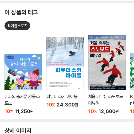
이 상품의 태그
#겨울스포츠
페파의 즐거운 겨울 스
파우더 스키 바이블
처음 배우는 스노보드
B
포츠
매뉴얼
n
10
24,300
%
원
놀
10
11,250
10
12,600
1
%
%
원
원
상세 이미지