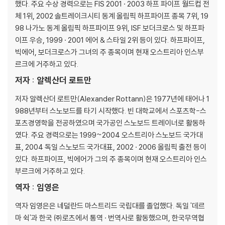
했다. 주요 수상 경력으로는 FIS 2001 · 2003 하프 파이프 월드컵 전
FS 360°
체 1위, 2002 솔트레이크시티 동계 올림픽 하프파이프 종목 7위, 19
BS 360°
98 나가노 동계 올림픽 하프파이프 9위, ISF 보더크로스 및 하프파
노즈슬라이드
이프 우승, 1999 · 2001 에어 & 스타일 2위 등이 있다. 하프파이프,
빅에어, 보더크로스가 그녀의 주 종목이며 현재 오스트리아 인스부
03 스트레이트 점프 Straight Jump
르크에 거주하고 있다.
테이크오프
저자 : 알렉산더 로트만
스트레이트 점프
로테이션의 도입
저자 알렉산더 로트만(Alexander Rottann)은 1977년에 태어나 1
BS 180°
988년부터 스노보드를 타기 시작했다. 빈 대학교에서 스포츠학-스
BS 360°
포츠경영학을 전공하였으며 국가공인 스노보드 트레이너로 활동하
BS 540°
였다. 주요 경력으로는 1999~2004 오스트리아 스노보드 국가대
BS 720°
표, 2004 독일 스노보드 국가대표, 2002 · 2006 올림픽 출전 등이
SW BS 540°
있다. 하프파이프, 빅에어가 그의 주 종목이며 현재 오스트리아 인스
FS 180°
부르크에 거주하고 있다.
FS 360°
역자 : 임영은
FS 540°
FS 720°
역자 임영은은 네덜란드 마스트리드 국립대를 졸업했다. 독일 '데르
SW FS 180°
마 쉭'과 한국 ㈜로츠에서 통역 · 번역사로 활동했으며, 한국무역협