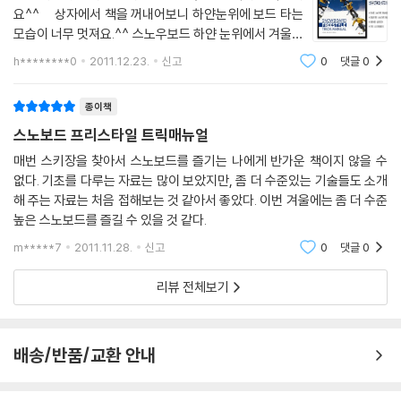
작은 스트레이트 박스
요^^ 상자에서 책을 꺼내어보니 하얀눈위에 보드 타는
모습이 너무 멋져요.^^ 스노우보드 하얀 눈위에서 겨울때
06 이 책을 마치며 Last but not least
타는 사람들을 보면 정말 멋지죠. 어떤 책인지 참 궁금했
h********0
2011.12.23.
신고
0
댓글
0
어요. 그래서 책을 넘겨서 살펴보니 스노우보드의 타는 방
법 탈때 필요한
종이책
스노보드 프리스타일 트릭매뉴얼
매번 스키장을 찾아서 스노보드를 즐기는 나에게 반가운 책이지 않을 수
없다. 기초를 다루는 자료는 많이 보았지만, 좀 더 수준있는 기술들도 소개
해 주는 자료는 처음 접해보는 것 같아서 좋았다. 이번 겨울에는 좀 더 수준
높은 스노보드를 즐길 수 있을 것 같다.
m*****7
2011.11.28.
신고
0
댓글
0
리뷰 전체보기
배송/반품/교환 안내