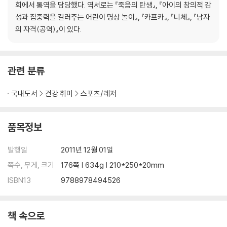
회에서 통역을 담당했다. 역서로는 『죽음의 탄생』, 『아이의 창의적 감
04 하프파이프 Halfpipe
성과 집중력을 길러주는 어린이 명상 놀이』, 『카프카』, 『니체』, 『남자
실전 베이직
의 자격(공역)』이 있다.
FS+BS에서 하프파이프로 드롭인
알리에서 BS 및 FS 드롭인
스트레이트 에어
관련 분류
BS 알리웁, 스테일피쉬
FS 알리웁, 인디
국내도서
건강 취미
스포츠/레저
에어에서 페이키, 리엔
핸드플랜트
로테이션
품목정보
BS 360°
BS 540°
발행일
2011년 12월 01일
알리웁 로데오
쪽수, 무게, 크기
176쪽 | 634g | 210*250*20mm
MC 트위스트
ISBN13
9788978494526
FS 360°
FS 540°
FS 720° 인버티드
책 속으로
FS 720° 스트레이트