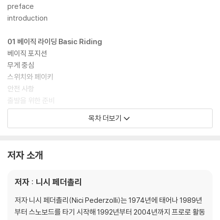
preface
introduction
01 베이직 라이딩 Basic Riding
베이직 포지션
무게 중심
스위치와 페이키
안전 사항
출발을 위한 준비
목차 더보기
02 그라운드 트릭 Ground Tricks
알리
널리
저자 소개
노즈롤
테일롤
저자 : 니시 페더촐리
FS 180°
BS 180°
저자 니시 페더촐리(Nici Pederzolli)는 1974년에 태어나 1989년
노즈스핀
부터 스노보드를 타기 시작해 1992년부터 2004년까지 프로로 활동
테일스핀