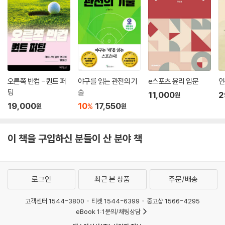
오른쪽 반컵 - 퀀트 퍼
야구를 읽는 관전의 기
e스포츠 윤리 입문
인
팅
술
11,000
2
원
19,000
10
17,550
%
원
원
이 책을 구입하신 분들이 산 분야 책
로그인
최근 본 상품
주문/배송
고객센터 1544-3800
티켓 1544-6399
중고샵 1566-4295
eBook 1:1문의/채팅상담