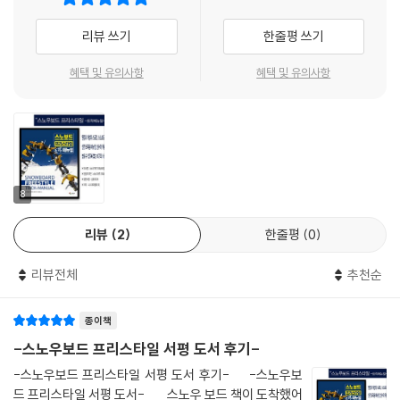
다는 것이다. ---p.77, '하프파이프, 알리웁' 중에서
수직 커브 박스
리뷰 쓰기
한줄평 쓰기
FS 보드슬라이드 to 페이키
테이크오프 직후에 상체를 비틀고 보드와 다리는 로테이션 하는 동안에 거
커브 박스
의 회전축을 벗어나지 않는다. 시선은 계속해서 립에 머물러 있어야 하고
혜택 및 유의사항
혜택 및 유의사항
노즈프레스 테일팝
무릎을 접으며 보드를 끌어올려 손으로 가져간다. 비틀었던 상체와 다리가
작은 스트레이트 박스
다시 제 위치로 돌아오면 머리를 360° 돌리고 눈앞에 있는 립을 바라본다.
널리에서 FS 보드슬라이드
360°에 진입하기도 전에 보드가 손에 들어온다면 공중에서 몸을 과하게
레인보우 박스
구부린 건 아닌지 자신의 동작을 살펴야 한다. 360° 회전을 안정적으로 마
BS 테일슬라이드 270° 아웃
치고, 시선을 궤도와 만나는 립에 둘 수 있다면 착지하기까지의 시간과 거
작은 스트레이트 박스
리를 가늠해 볼 수 있다. 이제는 립을 지나 아래쪽의 착지점을 바라보도록
8
SW 테일슬라이드 270° 아웃
한다. ---p.114, '하프파이프, FS 720˚ 스트레이트, 에어타임' 중에서
작은 스트레이트 박스
리뷰
2
한줄평
0
FS 테일슬라이드 BS 270° 아웃
FS 보드슬라이드를 할 때에는 가상 로테이션을 하는데, 이는 상체와 하체
리뷰전체
추천순
커브 박스
를 서로 반대 방향으로 비트는 것이다. 이는 사실 BS 보드슬라이드보다 더
SW 노즈슬라이드 to FS 보드슬라이드
어렵다. 데크를 BS로 돌리면서 상체는 FS로 돌려야 한다. 시선은 앞쪽 어
킨크 박스
종이책
깨 아래를 지나 착지점을 향하게 한다. 주의해야 할 점은 상체를 구부린 자
BS 270° to 270° 아웃
세로 있기 어렵더라도 랜딩할 때까지 보드 위에 있도록 유지해야 한다는
-스노우보드 프리스타일 서평 도서 후기-
작은 스트레이트 박스
것이다. 그렇지 않으면 힐 에지로 미끄러지기 쉽다.
-스노우보드 프리스타일 서평 도서 후기- -스노우보
FS 270° to FS 보드슬라이드 270° 아웃
---p.131, '레일과 박스 FS 보드슬라이드, 일반 사항' 중에서
드 프리스타일 서평 도서- 스노우 보드 책이 도착했어