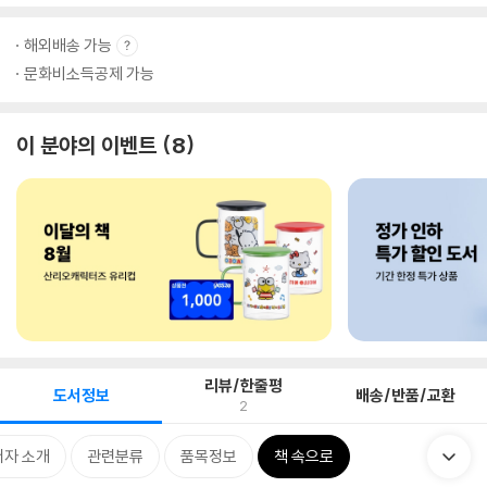
해외배송 가능
문화비소득공제 가능
이 분야의 이벤트
8
리뷰/한줄평
도서정보
배송/반품/교환
2
저자 소개
관련분류
품목정보
책 속으로