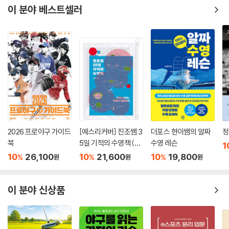
이 분야 베스트셀러
2026 프로야구 가이드
[예스리커버] 진조쌤 3
더포스 현이쌤의 알짜
정
북
5일 기적의 수영책 (워
수영 레슨
1
터프루프북 에디션)
10
26,100
10
21,600
10
19,800
%
%
%
원
원
원
이 분야 신상품