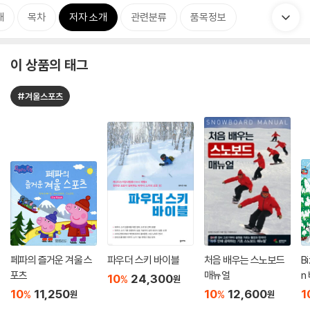
개
목차
저자 소개
관련분류
품목정보
이 상품의 태그
#겨울스포츠
페파의 즐거운 겨울 스
파우더 스키 바이블
처음 배우는 스노보드
B
포츠
매뉴얼
n
10
24,300
%
원
놀
10
11,250
10
12,600
1
%
%
원
원