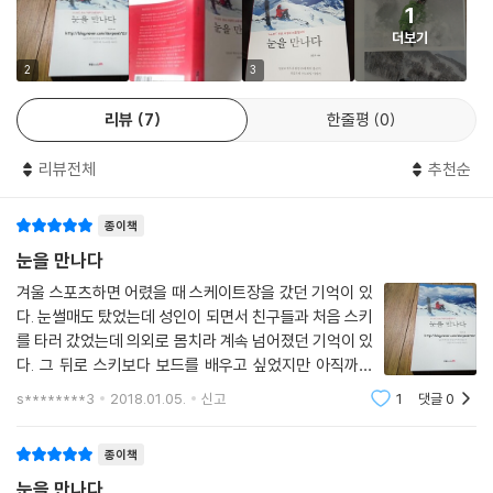
1
더보기
2
3
리뷰
7
한줄평
0
리뷰전체
추천순
종이책
눈을 만나다
겨울 스포츠하면 어렸을 때 스케이트장을 갔던 기억이 있
다. 눈썰매도 탔었는데 성인이 되면서 친구들과 처음 스키
를 타러 갔었는데 의외로 몸치라 계속 넘어졌던 기억이 있
다. 그 뒤로 스키보다 보드를 배우고 싶었지만 아직까지
기회가 오지 않고 있다. ＜눈을 만나다＞를 읽으면서 잠
s********3
2018.01.05.
신고
1
댓글
0
시 잊고 있었던 스노보드에 대한 열망이 깨어났다. ＜눈을
만나다＞를 읽으며 첫장부터 부럽기 시작
종이책
눈을 만나다