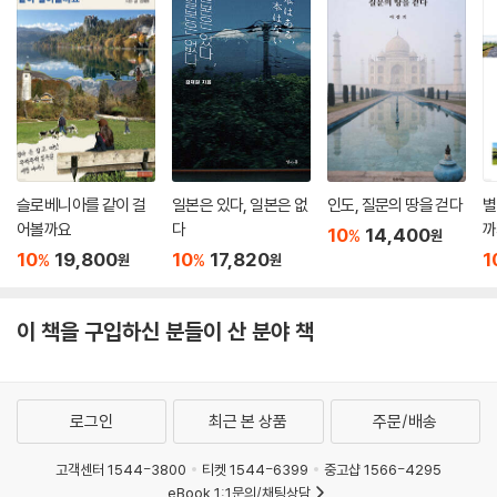
슬로베니아를 같이 걸
일본은 있다, 일본은 없
인도, 질문의 땅을 걷다
별
어볼까요
다
까
10
14,400
%
원
10
19,800
10
17,820
1
%
%
원
원
이 책을 구입하신 분들이 산 분야 책
로그인
최근 본 상품
주문/배송
고객센터 1544-3800
티켓 1544-6399
중고샵 1566-4295
eBook 1:1문의/채팅상담