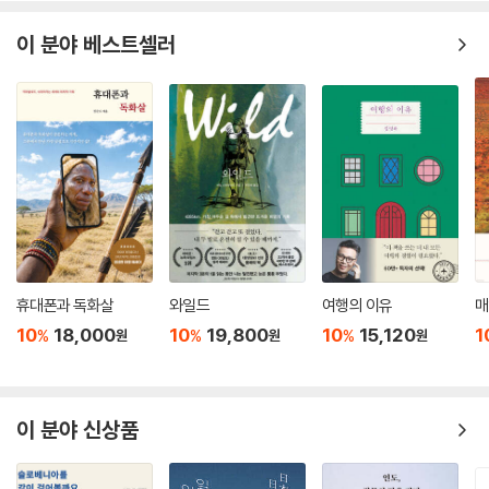
이 분야 베스트셀러
휴대폰과 독화살
와일드
여행의 이유
매
10
18,000
10
19,800
10
15,120
1
%
%
%
원
원
원
이 분야 신상품