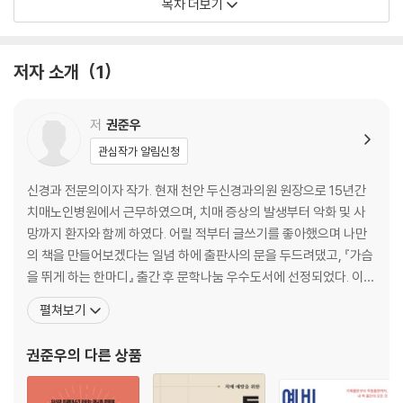
목차 더보기
300년을 기다린 료칸 56
무지개와 함께 스노보드를 62
낡음은 기억을 응축한다 67
저자 소개
1
나의 로망, 시가 고원 72
세상에서 가장 높은 빵집 80
You’re lucky 86
저
권준우
나고야의 아침 91
관심작가 알림신청
눈 내리는 소리 95
신경과 전문의이자 작가. 현재 천안 두신경과의원 원장으로 15년간
II. 눈은 일탈이다
치매노인병원에서 근무하였으며, 치매 증상의 발생부터 악화 및 사
최고의 식탁 104
망까지 환자와 함께 하였다. 어릴 적부터 글쓰기를 좋아했으며 나만
금지된 것의 즐거움 109
의 책을 만들어보겠다는 일념 하에 출판사의 문을 두드려댔고, 『가슴
야생의 눈을 만나다 115
을 뛰게 하는 한마디』 출간 후 문학나눔 우수도서에 선정되었다. 이후
숲 속에서 나 홀로 121
에도 『눈을 만나다』, 『오늘의 두통을 내일로 미루지 말라』를 출간하
펼쳐보기
안녕, 치세누푸리 126
였으며, 다수의 수필집을 공동 저자 형식으로 발간했다. 온라인 출판
백두산에서 스노보드를 타다 130
커뮤니티 ‘꿈꾸는 책공장’에서 「내 책 출판하기」라는 주제로 연재하며
권준우
의 다른 상품
일본스키장 계의 엄친아 141
그동안 쌓아둔 출판의 노하우를 예비작가들에게 나누어주
길을 잃다 148