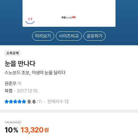
미리보기
사이즈비교
공유하기
소득공제
눈을 만나다
스노보드 초보, 야생의 눈을 달리다
권준우
저
북랩
2017.12.15.
9.6
판매지수
12
7
14,800
원
10
13,320