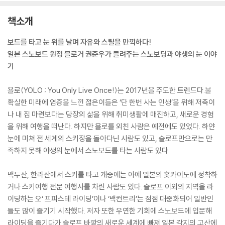
책소개
보드를 타고 눈 위를 날며 자유와 스릴을 만끽하다!
일본 스노보드 원정 블로거 권준우가 들려주는 스노보딩과 야생의 눈 이야
기
욜로(YOLO ; You Only Live Once!)는 2017년을 주도한 트렌드다.불
확실한 미래에 염증을 느낀 젊은이들은 ‘단 한번 사는 인생’을 위해 저축이
나 내 집 마련보다는 당장의 삶을 위해 취미생활에 매진하고, 새로운 경험
을 위해 여행을 떠난다. 하지만 욜로를 외친 사람은 예전에도 있었다. 하얀
눈에 미쳐 전 세계의 스키장을 돌아다닌 사람도 있고, 슬로프만으로는 만
족하지 못해 야생의 눈에서 스노보드를 타는 사람도 있다.
백두산, 한라산에서 스키를 타고 개중에는 아예 일본의 홋카이도에 정착하
거나 스키여행 전문 여행사를 차린 사람도 있다. 슬로프 이외의 지역을 라
이딩하는 오‘ 프피스테 라이딩’이나 ‘백컨트리’는 점점 대중화되어 일반인
들도 많이 즐기기 시작했다. 저자 또한 우연한 기회에 스노보드에 입문해
라이딩을 즐기다가 슬로프 바깥의 새로운 세계에 빠져 일본 각지의 고산에