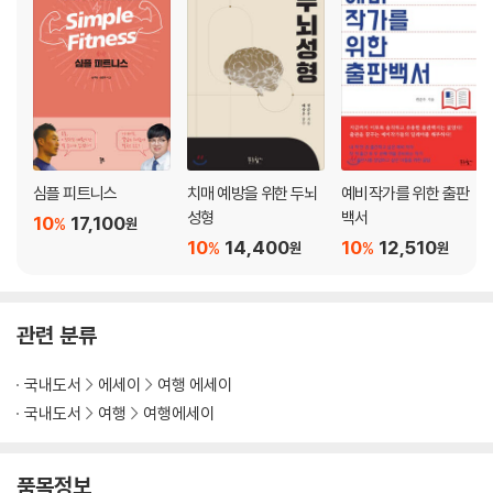
다시, 제자리로 154
III. 눈에서 만나다
눈은 원천이다 - 토모 162
눈은 생(生)이다 - 한왕식 175
눈은 연애다 - 박병훈 197
눈은 연결고리다 - 오한상 214
눈은 후리함이다 - John Yi 232
심플 피트니스
치매 예방을 위한 두뇌
예비작가를 위한 출판
눈은 우행시다 - 잼쏭부부 248
성형
백서
10
17,100
%
원
10
14,400
10
12,510
%
%
원
원
Epilogue 265
부록. 눈을 찾아 떠나자
관련 분류
왜 일본으로 스키 원정을 떠나는 걸까? 274
처음 일본스키장으로 원정 갈 때 알아두어야 할 것들 278
국내도서
에세이
여행 에세이
어느 스키장으로 가야 할까? 281
국내도서
여행
여행에세이
오프피스테 라이딩이란? 288
파우더 장비 소개 291
파우더 라이딩의 기본자세 293
품목정보