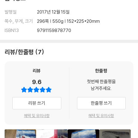
발행일
2017년 12월 15일
쪽수, 무게, 크기
296쪽 | 550g | 152*225*20mm
ISBN13
9791159878770
리뷰/한줄평
7
리뷰
한줄평
9.6
첫번째 한줄평을
남겨주세요.
리뷰 쓰기
한줄평 쓰기
혜택 및 유의사항
혜택 및 유의사항