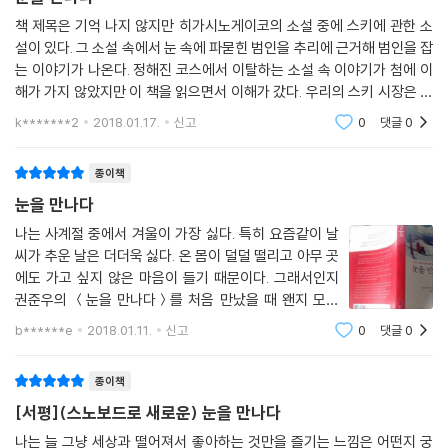
책 제목은 기억 나지 않지만 히가시노게이코의 소설 중에 스키에 관한 소
설이 있다. 그 소설 속에서 눈 속에 파묻힌 범인을 추리에 근거해 범인을 잡
는 이야기가 나온다. 정해진 코스에서 이탈하는 소설 속 이야기가 첨에 이
해가 가지 않았지만 이 책을 읽으면서 이해가 갔다. 우리의 스키 시장은 정
해진 코스에서 스키 활강을 해야 하고, 그 안에서 자신의 취미를 만끽할 수
k*******2
2018.01.17.
신고
0
댓글
0
있다. 하지
종이책
눈을 만나다
나는 사계절 중에서 겨울이 가장 싫다. 특히 요즘같이 날
씨가 추운 날은 더더욱 싫다. 온 몸이 덜덜 떨리고 아무 곳
에도 가고 싶지 않은 마음이 들기 때문이다. 그래서인지
권준우의 ＜눈을 만나다＞를 처음 만났을 때 왠지 모를
낯선 감정이 들었다. 나와는 다른 세계에 살고 있는 사람
b******e
2018.01.11.
신고
0
댓글
0
이 쓴 책이란 느낌이랄까. 겨울, 눈을 모두 싫어하는 나에
게 그래서 이 책은 좀 더 특별했던
종이책
[서평](스노보드로 새로운) 눈을 만나다
나는 늘 그냥 세상과 떨어져서 좋아하는 것만을 즐기는 느낌은 어떤지 궁