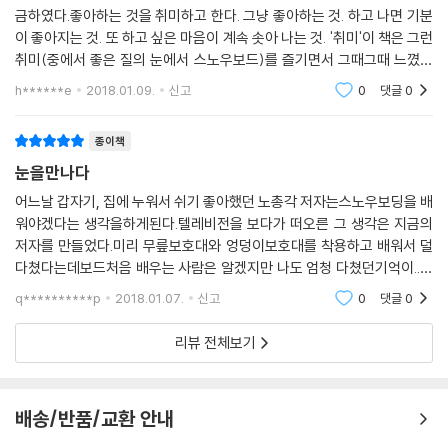
금하였다.좋아하는 것을 취미하고 한다. 그냥 좋아하는 것. 하고 나면 기분
이 좋아지는 것. 또 하고 싶은 마음이 계속 솟아 나는 것. '취미'이 책은 그런
취미(중에서 좋은 질의 눈에서 스노우보드)를 즐기면서 그때그때 느꼈던
기분과 마음을 적어 놓은 수필류의 책이다.너무 진지한 인생 고민이나 성
h******e
2018.01.09.
신고
0
댓글
0
찰은 없다.
종이책
눈을만나다
어느날 갑자기, 집에 누워서 쉬기 좋아했던 노총각 저자는스노우보딩을 배
워야겠다는 생각을하게된다.텔레비전을 보다가 떠오른 그 생각은 지금의
저자를 만들었다.미리 무릎보호대와 엉덩이보호대를 착용하고 배워서 덜
다쳤다는데보드처음 배우는 사람은 알겠지만 나도 엄청 다쳤던기억이..결
국 익숙한 스키를 지금도 타고있다.3년간 동호회도 하면서 사람들과 어울
q**********p
2018.01.07.
신고
0
댓글
0
려 보드를 타던 그는슬
리뷰 전체보기
배송/반품/교환 안내