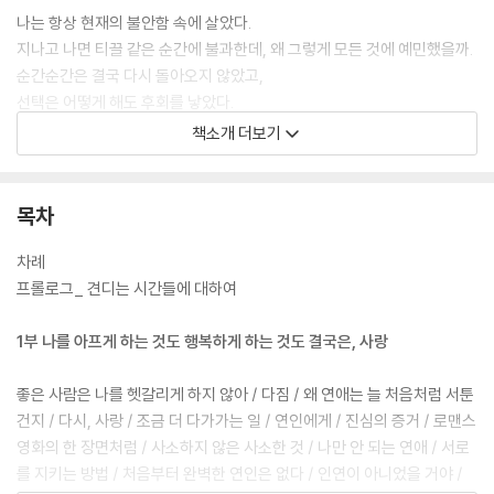
나는 항상 현재의 불안함 속에 살았다.
지나고 나면 티끌 같은 순간에 불과한데, 왜 그렇게 모든 것에 예민했을까.
순간순간은 결국 다시 돌아오지 않았고,
선택은 어떻게 해도 후회를 낳았다.
실수는 쌓여서 경험이 되었고, 자신감은 힘이 됐지만 자만은 독과 같았다.
책소개 더보기
미칠 듯이 화났던 순간도, 넘칠 듯이 행복했던 순간도
결국은 지나갔고 이제는 기억도 잘 나지 않는다.
그러니 하루하루 내게 일어나는 일에 너무 힘들어하지는 말자.
목차
모든 일 앞에서 작아지지 말아야지.
차례
프롤로그_ 견디는 시간들에 대하여
1부 나를 아프게 하는 것도 행복하게 하는 것도 결국은, 사랑
좋은 사람은 나를 헷갈리게 하지 않아 / 다짐 / 왜 연애는 늘 처음처럼 서툰
건지 / 다시, 사랑 / 조금 더 다가가는 일 / 연인에게 / 진심의 증거 / 로맨스
영화의 한 장면처럼 / 사소하지 않은 사소한 것 / 나만 안 되는 연애 / 서로
를 지키는 방법 / 처음부터 완벽한 연인은 없다 / 인연이 아니었을 거야 /