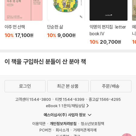
아주 먼 산책
단순한 삶
익명의 편지집 : letter
예
book Ⅳ
니
10
17,100
10
9,000
%
%
원
원
10
20,700
1
%
원
이 책을 구입하신 분들이 산 분야 책
로그인
최근 본 상품
주문/배송
고객센터 1544-3800
티켓 1544-6399
중고샵 1566-4295
eBook 1:1문의/채팅상담
예스이십사(주) 사업자 정보
이용약관
개인정보처리방침
청소년보호정책
PC버전
회사소개
거래처관계자께