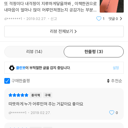
또 걱정이다 내걱정이 지루하게닿을까봐 , 이책한권으로
내마음이 얼마나 많이 어루만져졌는지 공감가는 부분도
너무많고 답답했던 속내가 아무도모르게 조금씩 녹아가
d*******1
2019.02.27.
신고
1
댓글
0
는 중인고같아 술술 잘 읽혀진다. 위로받는 기분! 자기 전
이나 울적한날에 누군가에게 하소연 늘어지게
리뷰 전체보기
리뷰
14
한줄평
3
클린봇
이 부적절한 글을 감지 중입니다.
설정
구매한줄평
추천순
종이책
구매
따뜻하게 누가 어루만져 주는 거같아요 좋아요
d*******1
2019.02.27.
0