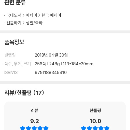
관련 분류
잘할 거야 / 뒤늦게 깨달아지는 사랑을 느끼며 / 사실은 기대를 버릴 수가
없어서 / 이 상처의 무게는 언제까지 져야 할까요? / 마음의 공백 / 누구도
국내도서
에세이
한국 에세이
닿지 못할 마음속으로 / 빛을 향해서 / 자신에게 조금 더 너그러워지기 / 모
선물하기
생일/축하
든 일 앞에서 작아지지 않기 / 모든 순간은 경험이 되어 내게 남아 있다 / 현
재에 충실하기 / 불안이 불쑥 등장할 때 / 나를 들여다보기 / 잠시 마음 휴
업 중 / 행운 총량의 법칙 / 또 한 번 다짐하는 것 / 저마다의 사정 / 면역력
품목정보
/ 나도 내 마음을 종잡을 수 없을 때가 있어 / 언젠가 이 관계가 끝이라 생각
되는 순간이 올 거야
발행일
2018년 04월 30일
쪽수, 무게, 크기
256쪽 | 248g | 113*184*20mm
3부 괜찮지 않았던 나를 위해
ISBN13
9791188345410
아무 말도 하지 않았다고 괜찮다는 것이 아니다 / 함께한 시간이 길다고 모
두 좋은 관계는 아니다 / 우리는 고무줄 같은 사이 / 결국 내 곁에 남을 사람
리뷰/한줄평
17
들 / 다름을 이해하다 / 당신에게 고맙다 / 내가 존중되어야 해요 / 나의 편
/ 내 부족한 점도 감싸주는 그런 / 번호 바꾸던 날 / 언젠가 좋은 인연들로
둘러싸이기를 / 고맙습니다 / 한마디 / 네 잘못이 아니야 / 스스로를 가뒀
리뷰
한줄평
던 날들 / 영원하자, 나의 소중한 사람들아 / 누군가와의 관계가 당신을 해
9.2
10.0
치고 있지는 않은지 / 멀어지는 사이 / 쉽게 상처 받지 말 것 / 시간 속에서
미화되는 사람 / 왜 이 관계에는 꼭 내 희생이 필요한지 / 내가 개달은 공식