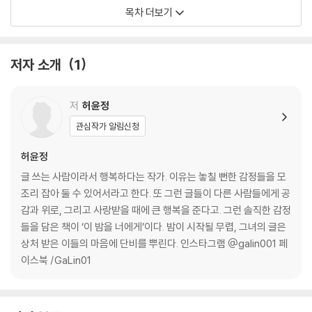
내 사랑의 방식 / 어째서 내 사랑은 늘 불안했을까? / 이제야 보이는 마음
목차 더보기
들 / 네가 사무쳐 / 너와 함께했던 모든 순간들 / 그랬다면, 우리 달라졌을
까? / 만남 뒤에 오는 그것 / 나를 헤아려주는 사람 / 티끌 / 너의 처음들 /
정의 / 돌부리 / 감정에 선을 그을 수 있었으면 / 사랑은 네잎 클로버 찾기 /
저자 소개
1
결국은 닿지 못했던 사랑 / 그래도 나, 행복했어 / 바랐던 건 사랑이야 / 스
며드는 것 / 완성 / 너로 채우는 새벽 / 인연 / 내 행복의 완성 / 깊은 만남 /
연인 / 사랑의 인사 / 시간 감각 / 어떤 날 / 모든 것을 사랑한다고 / 벽 / 어
저
허윤정
바웃 타임 / 있는 그대로의 나 / 너를 꾸고 싶다 / 그리움은 나의 몫으로 /
관심작가 알림신청
시나리오 / 이루지 못한 시간 / 잃어버린 종착지 / 하필 / 가끔씩은 / 사랑
은 타이밍 /
허윤정
글 쓰는 사람이라서 행복하다는 작가. 이유는 놓칠 뻔한 감정들을 모
2부 내 마음, 들여다보기
조리 잡아 둘 수 있어서라고 한다. 또 그런 글들이 다른 사람들에게 공
감과 위로, 그리고 사랑받을 때에 큰 행복을 준다고. 그런 솔직한 감정
내 마음속 외로운 아이 / 정답 없는 세상 속에서 / 내게 다시 일어설 수 있는
들을 담은 책이 ‘이 밤을 너에게’이다. 밤이 시작될 무렵, 그녀의 글은
힘을 / 그 모든 순간은 의미가 된다 / 감정에 벅찰 때 / 너를 지키는 진심의
상처 받은 이들의 마음에 단비를 뿌린다. 인스타그램 @galin001 페
판별법 / 플랜 B / 실은 괜찮지 않았던 날들 / 괜찮아질 날들을 기다리며 /
이스북 /GaLin01
감정이 앞서나갔던 대가 / 지금 이 순간, 당신 인생의 새로운 출발점이길 /
당신의 거절은 존중받을 가치가 있다 / 불쑥 기억이 고개를 내밀 때 / 소중
한 나를 위해 / 단단함을 주세요 / 침묵은 때론 나를 해친다 / 잘하고 있고,