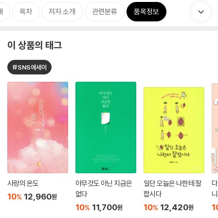
개
목차
저자 소개
관련분류
품목정보
이 상품의 태그
#SNS에세이
사랑의 온도
아무것도 아닌 지금은
일단 오늘은 나한테 잘
다
없다
합시다
니
10
12,960
%
원
10
11,700
10
12,420
1
%
%
원
원