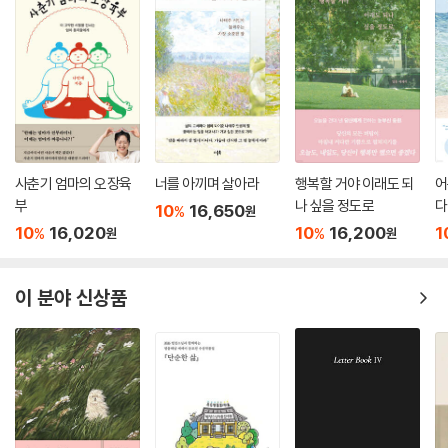
사춘기 엄마의 오장육
너를 아끼며 살아라
행복할 거야 이래도 되
어
부
나 싶을 정도로
다
10
16,650
%
원
10
16,020
10
16,200
1
%
%
원
원
이 분야 신상품