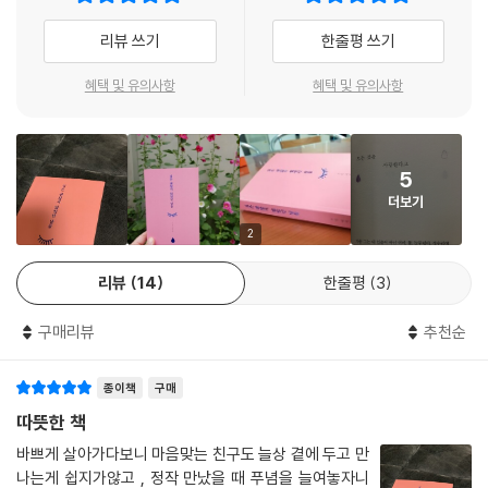
/ 깨진 것을 다시 붙이려면 / 자연스러운 관계를 위해 / 타인의 시선에 잡혀
리뷰 쓰기
한줄평 쓰기
있지 않길 / 인연의 고리 / 보이는 만큼 가려져 있다 / 나, 안 괜찮아 / 상처
의 굴레
혜택 및 유의사항
혜택 및 유의사항
4부 사소하고 따뜻한 것들
5
아프지 말고 / 시간 / 익숙한 외로움 / 어느 날의 기록 / 바람에도 / 반복 /
더보기
마음이 가는 길 / 다시 한 번 / 선물 / 당신은 당신으로 남아야 한다 / 가린
글 / 삶의 축소판 / 곁을 지키다 / 사소하면 할수록 / 적절한 무관심 / 성장
2
통 / 당신의 시선 / 잘하고 있어 / 우리의 주된 임무 / 기록하기 붙잡아두기
리뷰
14
한줄평
3
/ 아빠의 도전 / 퍼즐 / 다운타임 / 비오는 날 / 나를 위한 삶
구매리뷰
추천순
에필로그_ 당신의 괜찮지 않은 날들이 녹아내렸기를
종이책
구매
따뜻한 책
바쁘게 살아가다보니 마음맞는 친구도 늘상 곁에 두고 만
나는게 쉽지가않고 , 정작 만났을 때 푸념을 늘여놓자니