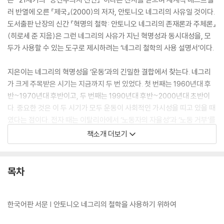
러 반열에 오른 『제국』(2000)의 저자, 안토니오 네그리의 사유일 것이다.
도서출판 난장의 신간 『혁명의 철학: 안토니오 네그리의 존재론과 주체론』
(히로세 준 지음)은 그런 네그리의 사유가 지닌 혁명성과 동시대성을, 모
두가 사용할 수 있는 도구로 제시하려는 ‘네그리 철학의 사용 설명서’이다.
지은이는 네그리의 혁명성을 ‘운동’과의 긴밀한 결합에서 찾는다. 네그리
가 크게 주목받은 시기는 지금까지 두 번 있었다. 첫 번째는 1960년대 후
반~1970년대 후반이고, 두 번째는 1990년대 후반~2000년대 초반이
다. 중요한 것은 이 두 시기가 모두 운동이 사회적인 가시성을 띠고 있을 때
였다는 점이다. 전자 때는 이탈리아에서 ‘노동자의 자율성’과 ‘노동 거부’를
내건 운동이 전개됐고, 후자 때는 전 지구적 규모에서 ‘대안지구화’를 내건
책소개 더보기
‘운동들의 운동’이 전개됐다. 운동이 이처럼 사회의 전면에 나올 때, 발생
중인 운동의 징후를 결코 놓치지 않고 바로 이때라는 듯 돌아온다는 것, 바
로 여기에 네그리의 혁명성이 존재한다.
목차
또한 지은이에 따르면, 정확히 바로 이런 혁명성 때문에 네그리의 동시대
성 역시 존재한다고 말할 수 있다. 작년 말, ‘제국’ 3부작 이후 한동안 침묵
한국어판 서문 | 안토니오 네그리의 철학을 사용하기 위하여
했던 네그리는 『어셈블리』(2017)라는 신작을 들고 돌아왔다. 이번에도 어