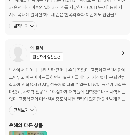
다: 세계를 전복하는 사상 입문』(2012), 『사상으로서의 3·11: 대지진
과 원전 사태 이후의 일본과 세계를 사유한다』(2011/공저) 등의 저
원문 출처
서로 국내에 알려진 히로세 준은 한국의 좌파 이론에도 관심을 보이
며 관련 연구서를 준비 중이다. 최근의 저서로 『세 가지 혁명: 들뢰
펼쳐보기
즈?가타리의 정치철학』(2017/공저), 『‘포스트 68년’과 우리: ‘현대
사상과 정치’의 현재』(2017/공저), 『영화의 대의: 히로세 준 영화논
부 록
집』(2017), 『폭력
역
은혜
1. 맑스 없이 코뮤니스트가 되는 것은 가능한가?(안토니오 네그리)
관심작가 알림신청
2. 사라지는 매개: 『유럽, 미국, 전쟁: 유럽의 매개에 관한 성찰』에 대한 서
부산에서 태어나 남원 사람 할머니 손에 자랐다. 고등학교를 1년 만에
평(안토니오 네그리)
그만두고 아르바이트를 하면서 일본어를 배우기 시작했다. 문화인류
학과에 진학했지만 자유전공처럼 타과 수업을 더 많이 들으며 대학을
3. 정세 아래에서 사유하다: 안토니오 네그리와 그 동시대인들
다녔고, 사회학 전공으로 야심차게 대학원에 진학했으나 석사학위는
없다. 고등학교와 대학원을 중도하차한 전력이 있지만 6년 넘게 카이
4. 에이해브의 치욕인가, 페달라의 용기인가?: 들뢰즈와 푸코
스트어학센터 소속 번역사로 일하는 의외의 꾸준함을 보이기도 했다.
펼쳐보기
『맑스 재장전: 자본주의와 코뮤니즘에 관한 대담』(2013, 공역), 『혁
5. 채굴주의 체제 아래에서의 정치적 리얼리즘: 네그리와 하트의 『어셈블
명의 철학: 안토니오 네그리의 존재론과 주체론』(2018), 『기본소득
은혜
의 다른 상품
리』 소개
이 알려주는 것들』(2018)을 우리말로 옮겼고