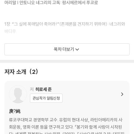
김없이 운동(들)과 함께였다. 하나는 2011년부터 세계 각지에서 나타난
머리말 | 안토니오 네그리의 고독: 랑시에르에서 푸코로
‘지도자 없는’ 운동(광장점거 운동, 블랙 라이브즈 매터 등)이고, 다른 하나
는 동일한 시기에 라틴아메리카 국가들을 중심으로 이론화가 진행된 ‘채굴
주의’(금융자본에 의한 수탈) 비판에 근거해 전개된 반신자유주의 운동이
1장. “그 실에 목매달아 죽어라!”(존재론을 견지하기 위하여): 네그리와
다.
바디우
그런데 여기서 중요한 것은 네그리가 운동과 함께 다시 등장했다는 점 자
2장. 레닌 없이 코뮤니스트가 되는 것은 가능한가?(주체성을 놓지 않기 위
목차 더보기
체가 아니라 운동의 새로운 전개에 근거해 자신의 사유를 부단히 갱신하고
하여): 네그리와 발리바르
있다는 점이다. 요컨대 네그리의 동시대성은 이런 부단한 자기 갱신에 근
거하며, 이런 자기 갱신은 운동과의 끊임없는 결합(즉, 네그리의 혁명성)
3장. 여기가 로도스다, 여기서 뛰어라!: 네그리의 레닌주의에 있는 7가지
저자 소개
2
없이는 불가능하다. 이런 네그리의 혁명성과 동시대성이 『제국』 때처럼 이
계기
번에도 또 다시 주목받을 수 있을까? 아니, 우리는 이번에도 네그리의 철
학을 사용할 수 있을까? 이 모든 것 역시 우리의 운동에 달려 있는 것은 아
4장. 분노인가, 치욕인가?(맑스주의 정치철학을 위하여): 네그리와 들뢰
저
히로세 준
닐까?
즈
관심작가 알림신청
나오는 말 백 투 더 퓨처!: 네그리와 푸코
庚?純
류코쿠대학교 경영학부 교수. 유럽의 현대 사상, 라틴아메리카의 사
회운동, 영화 이론 등을 연구하고 있다. 『봉기와 함께 사랑이 시작된
감사의 말