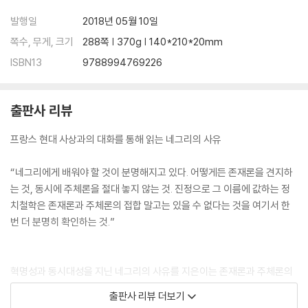
발행일
2018년 05월 10일
쪽수, 무게, 크기
288쪽 | 370g | 140*210*20mm
ISBN13
9788994769226
출판사 리뷰
프랑스 현대 사상과의 대화를 통해 읽는 네그리의 사유
“네그리에게 배워야 할 것이 분명해지고 있다. 어떻게든 존재론을 견지하
는 것, 동시에 주체론을 절대 놓지 않는 것. 진정으로 그 이름에 값하는 정
치철학은 존재론과 주체론의 접합 말고는 있을 수 없다는 것을 여기서 한
번 더 분명히 확인하는 것.”
혁명성과 동시대성을 지닌 네그리의 사유를 지은이는 존재론과 주체론의
무매적/직접적 (혹은 맑스-레닌적) 접합이라는 네그리의 방법론을 통해
출판사 리뷰 더보기
살펴나간다. 그리고 네그리의 이런 방법론을 부각시키고자 ‘대화’의 형식