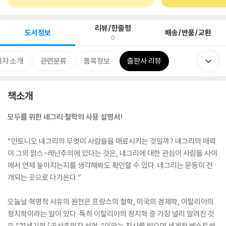
리뷰/한줄평
도서정보
배송/반품/교환
0
저자 소개
관련분류
품목정보
출판사 리뷰
책소개
모두를 위한 네그리 철학의 사용 설명서!
“안토니오 네그리의 무엇이 사람들을 매료시키는 것일까? 네그리의 매력
이 그의 맑스-레닌주의에 있다는 것은, 네그리에 대한 관심이 사람들 사이
에서 언제 높아지는지를 생각해봐도 확인할 수 있다. 네그리는 운동이 전
개되는 곳으로 다가온다.”
오늘날 혁명적 사유의 원천은 프랑스의 철학, 미국의 경제학, 이탈리아의
정치학이라는 말이 있다. 특히 이탈리아의 정치학 중 가장 널리 알려진 것
은 “21세기의 『공산주의자 선언』”이라는 찬사를 받으며 세계적 베스트셀