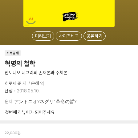
미리보기
사이즈비교
공유하기
소득공제
혁명의 철학
안토니오 네그리의 존재론과 주체론
히로세 준
저
은혜
역
난장
2018.05.10.
원제
アントニオ?ネグリ: 革命の哲?
첫번째 리뷰어가 되어주세요
22,000
원