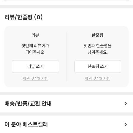
을 채택한다. 네그리가 자신의 사유를 진전시키며 논적 또는 대화 상대로
삼아온 동시대 프랑스 철학자들, 즉 자크 랑시에르, 알랭 바디우, 에티엔
리뷰/한줄평
0
발리바르, 질 들뢰즈, 미셸 푸코 등을 한 명씩 네그리와 함께 무대에 불러
세워 그들로 하여금 각각의 논쟁 혹은 대화를 재연토록 한 것이다.
리뷰
한줄평
예를 들어 랑시에르와 바디우는 존재론의 결여로 네그리로부터 비판받으
첫번째 리뷰어가
첫번째 한줄평을
며(머리말과 1장), 발리바르는 주체론의 결여로 비판받는다(2장). 또한 지
되어주세요.
남겨주세요.
은이는 존재론과 주체론의 접합을 질 들뢰즈는 어떻게 시도하는지, 네그리
의 접합과 어떻게 다른지를 논의한 뒤(4장), 네그리와 들뢰즈를 대비시킬
리뷰 쓰기
한줄평 쓰기
때 생겨나는 문제계 속에 미셸 푸코를 자리매김한다(나오는 말). 물론 지
은이도 언급했듯이, 독자들은 네그리의 논적들 편에 설 수도 있을 것이다.
혜택 및 유의사항
혜택 및 유의사항
그러나 어찌 됐든, 우리는 이런 대화들 덕분에 이 책 『혁명의 철학』을 프랑
스 현대 사상에 속하는 철학자들 한 사람 한 사람의 최근 사상을 엿볼 수 있
는 ‘입문서’로도 읽을 수 있다.
배송/반품/교환 안내
그렇다면 지은이가 말하는 존재론과 주체론의 접합이란 도대체 무엇일
까? 지은이는 네그리의 레닌주의, 더 정확하게는 네그리식 레닌주의의 7
이 분야 베스트셀러
가지 계기를 통해 이 점을 설명한다(3장).