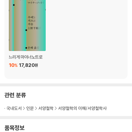
옮긴이 후기
찾아보기
느리게 마이너노트로
10
17,820
%
원
관련 분류
국내도서
인문
서양철학
서양철학의 이해/서양철학사
품목정보