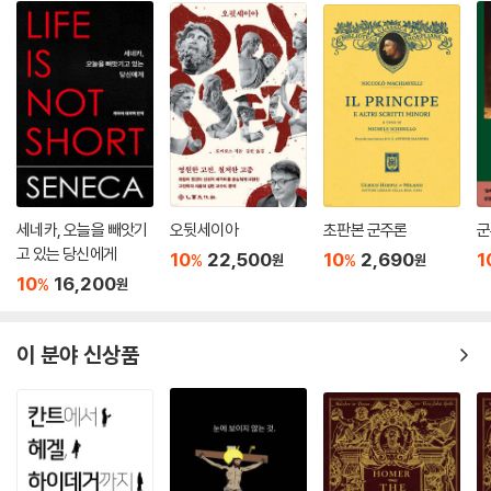
앞서도 말했듯이, 네그리는 운동이 있는 곳에 개입한다. 이것이 네그리식
레닌주의의 제1계기이다. 그런데 이런 개입은 “거기에 또는 다른 어딘가에
운동이 있다”는 것에 대한 기쁜 긍정, 운동을 구성하는 사람들을 관통하는
역능에 대한 절대적 긍정에 근거한다(역능의 존재론). 그리고 이런 긍정이
네그리식 레닌주의의 제2계기를 구성한다. 네그리식 레닌주의의 제3계기
와 제4계기는 자생적으로 발생하는 이런 운동을 ‘조직화’하는 것과 관련된
다. 네그리에게 조직화란 운동을 가능케 한 자생성의 조직화이다(제3계
기). 그러나 이런 조직화는 자생성에 ‘맞서서’가 아니라 자생성을 ‘통해’ 이
세네카, 오늘을 빼앗기
오뒷세이아
초판본 군주론
군
뤄져야 한다(제4계기).
고 있는 당신에게
10
22,500
10
2,690
1
%
%
원
원
10
16,200
%
원
그러므로 자연스럽게 네그리식 레닌주의의 제5계기는 이런 조직화와 자
율성의 불가분의 관계가 발견되는 ‘조직된 자율성’의 계기이다. 조직화를
통해 자생성을 의식의 수준으로까지 고양시킨다는 것은, 노동계급으로 하
이 분야 신상품
여금 ‘힘의 주체’로서 자신의 존재를 자각하게 만드는 것이다. 그리고 노동
계급을 이처럼 자신의 존재를, 자신의 힘을 자각한 전복적 주체성으로 생
산하기 위해서는 ‘계급 구성’을 지배적·정치적 측면에서 분석하고 거기서
‘경향’을 추출하는 것(네그리식 레닌주의의 제6계기)과 동시에 그렇게 추
출된 ‘경향’을 육화하고 해방시키기 위한 시공간을 확정해야 한다(네그리