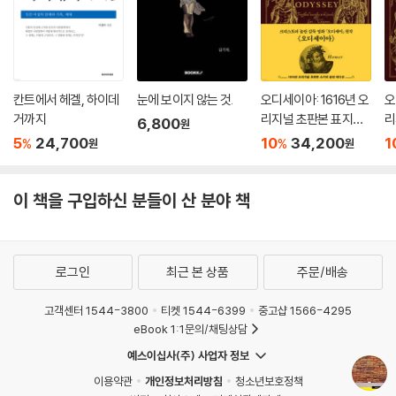
식 레닌주의의 제7계기). 즉, 네그리에게 존재론과 주체론의 접합이란 역
능의 존재론에 기반해 전복적 주체성을 생산하려는 시도인 것이다.
‘맑스 탄생 2백주년’을 맞이해 올해 출판계에서는 국내외적으로 부쩍 맑스
(주의)를 재평가하는 작업이 활발히 소개되고 있다. 근현대사에 한 획을
칸트에서 헤겔, 하이데
눈에 보이지 않는 것.
오디세이아: 1616년 오
오
그은 맑스(주의)의 공과를 제대로 평가하는 것은 그 자체로 중요한 작업일
거까지
리지널 초판본 표지디
리
6,800
원
것이다. 그러나 새삼스런 세간의 주목이 맑스(주의)의 박제화로 끝나지 않
자인 (스키버 금장 에디
자
5
24,700
10
34,200
1
%
%
원
원
기 위해서는 맑스(주의)의 유산이 오늘날 어떻게 갱신되어 이어지고 있는
션)
지, 그 유산의 잠재력은 무엇인지를 꾸준히 좇는 것역시 중요하지 않을까?
이 책을 구입하신 분들이 산 분야 책
이 책 『혁명의 철학』은 이런 맥락에서도 읽어봐야 할 책임에 틀림없다.
로그인
최근 본 상품
주문/배송
고객센터 1544-3800
티켓 1544-6399
중고샵 1566-4295
eBook 1:1문의/채팅상담
예스이십사(주) 사업자 정보
이용약관
개인정보처리방침
청소년보호정책