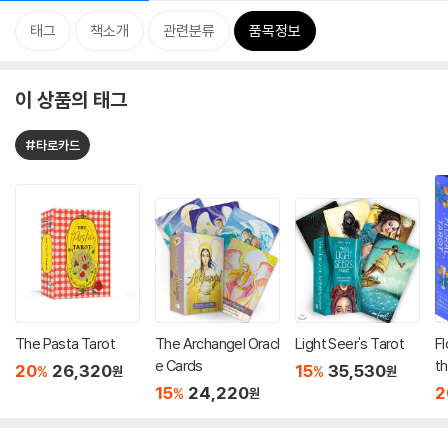
태그
책소개
관련분류
품목정보
이 상품의 태그
#타로카드
The Pasta Tarot
The Archangel Oracl
Light Seer's Tarot
Fl
e Cards
t
20
26,320
15
35,530
%
%
원
원
e
15
24,220
2
%
원