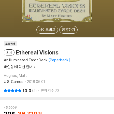
사이즈비교
공유하기
소득공제
Ethereal Visions
외서
An Illuminated Tarot Deck
Paperback
바인딩/에디션 안내
Hughes, Matt
U.S. Games
2018.05.01.
10.0
판매지수
72
2
45,900
원
20
36,720