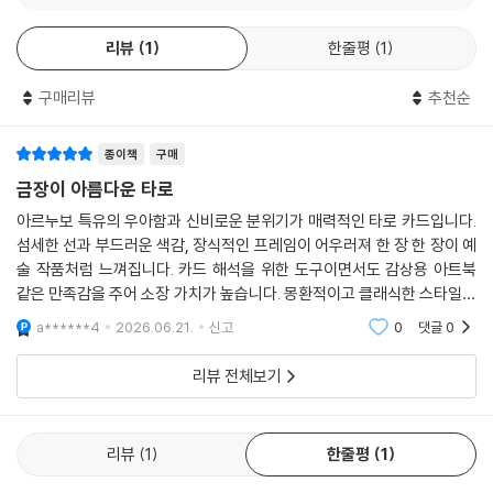
리뷰
1
한줄평
1
구매리뷰
추천순
종이책
구매
금장이 아름다운 타로
아르누보 특유의 우아함과 신비로운 분위기가 매력적인 타로 카드입니다.
섬세한 선과 부드러운 색감, 장식적인 프레임이 어우러져 한 장 한 장이 예
술 작품처럼 느껴집니다. 카드 해석을 위한 도구이면서도 감상용 아트북
같은 만족감을 주어 소장 가치가 높습니다. 몽환적이고 클래식한 스타일을
좋아하는 분들께 특히 추천하고 싶은 덱입니다.
a******4
2026.06.21.
신고
0
댓글
0
리뷰 전체보기
리뷰
1
한줄평
1