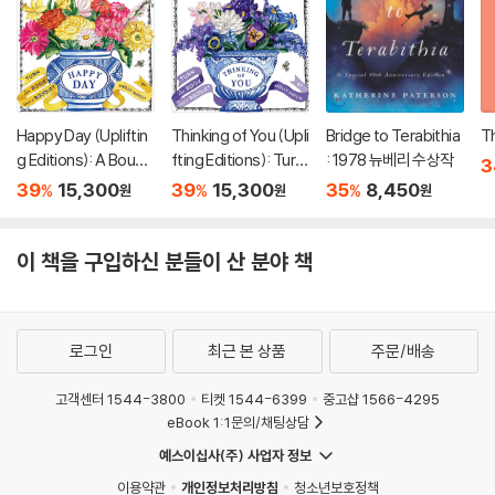
Happy Day (Upliftin
Thinking of You (Upli
Bridge to Terabithia
Th
g Editions): A Bouqu
fting Editions): Turn
: 1978 뉴베리 수상작
3
et in a Book (부케북 /
This Book Into a Bou
39
15,300
39
15,300
35
8,450
%
%
%
원
원
원
팝업북)
quet (부케북 / 팝업
북)
이 책을 구입하신 분들이 산 분야 책
로그인
최근 본 상품
주문/배송
고객센터 1544-3800
티켓 1544-6399
중고샵 1566-4295
eBook 1:1문의/채팅상담
예스이십사(주) 사업자 정보
이용약관
개인정보처리방침
청소년보호정책