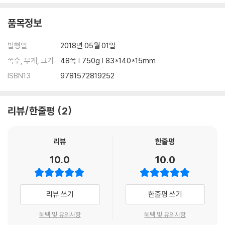
품목정보
발행일
2018년 05월 01일
쪽수, 무게, 크기
48쪽 | 750g | 83*140*15mm
ISBN13
9781572819252
리뷰/한줄평
2
리뷰
한줄평
10.0
10.0
리뷰 쓰기
한줄평 쓰기
혜택 및 유의사항
혜택 및 유의사항