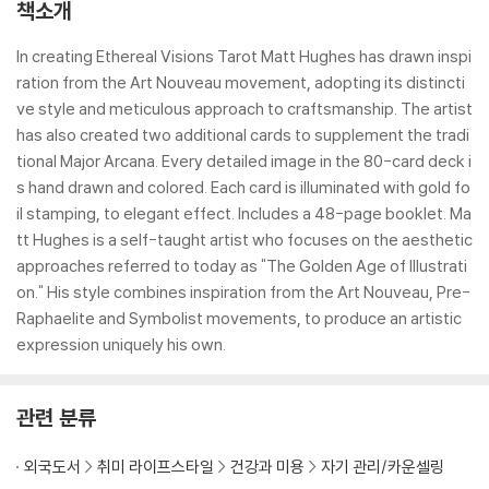
책소개
In creating Ethereal Visions Tarot Matt Hughes has drawn inspi
ration from the Art Nouveau movement, adopting its distincti
ve style and meticulous approach to craftsmanship. The artist
has also created two additional cards to supplement the tradi
tional Major Arcana. Every detailed image in the 80-card deck i
s hand drawn and colored. Each card is illuminated with gold fo
il stamping, to elegant effect. Includes a 48-page booklet. Ma
tt Hughes is a self-taught artist who focuses on the aesthetic
approaches referred to today as "The Golden Age of Illustrati
on." His style combines inspiration from the Art Nouveau, Pre-
Raphaelite and Symbolist movements, to produce an artistic
expression uniquely his own.
관련 분류
외국도서
취미 라이프스타일
건강과 미용
자기 관리/카운셀링