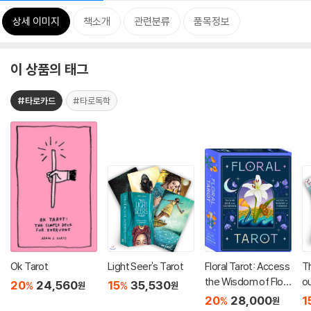
상세 이미지
책소개
관련분류
품목정보
이 상품의 태그
#타로카드
#타로독학
Ok Tarot
Light Seer's Tarot
Floral Tarot: Access
Th
the Wisdom of Flow
o
20
24,560
15
35,530
%
%
원
원
ers
20
28,000
1
%
원