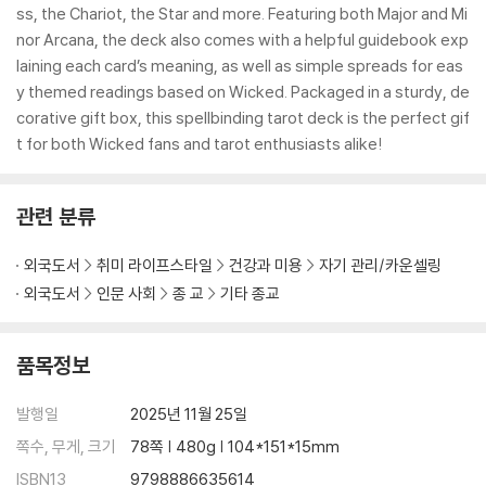
ss, the Chariot, the Star and more. Featuring both Major and Mi
nor Arcana, the deck also comes with a helpful guidebook exp
laining each card’s meaning, as well as simple spreads for eas
y themed readings based on Wicked. Packaged in a sturdy, de
corative gift box, this spellbinding tarot deck is the perfect gif
t for both Wicked fans and tarot enthusiasts alike!
관련 분류
외국도서
취미 라이프스타일
건강과 미용
자기 관리/카운셀링
외국도서
인문 사회
종 교
기타 종교
품목정보
발행일
2025년 11월 25일
쪽수, 무게, 크기
78쪽 | 480g | 104*151*15mm
ISBN13
9798886635614