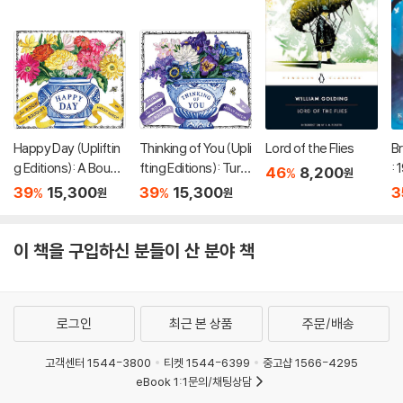
Happy Day (Upliftin
Thinking of You (Upli
Lord of the Flies
Br
g Editions): A Bouqu
fting Editions): Turn
:
46
8,200
%
원
et in a Book (부케북 /
This Book Into a Bou
39
15,300
39
15,300
3
%
%
원
원
팝업북)
quet (부케북 / 팝업
북)
이 책을 구입하신 분들이 산 분야 책
로그인
최근 본 상품
주문/배송
고객센터 1544-3800
티켓 1544-6399
중고샵 1566-4295
eBook 1:1문의/채팅상담