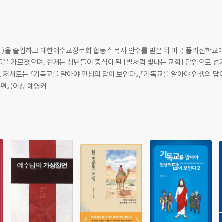
)을 졸업하고 대한예수교장로회 합동측 목사 안수를 받은 뒤 미국 풀러신학교에서 석
들을 가르쳤으며, 현재는 청년들이 중심이 된 [별처럼 빛나는 교회] 담임으로 섬
제대로
3편』(이상 예영커
5