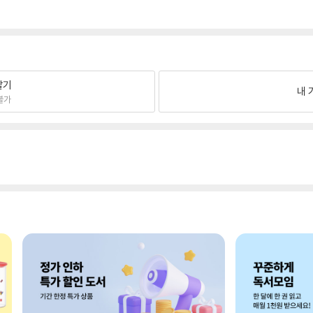
팔기
내 
불가