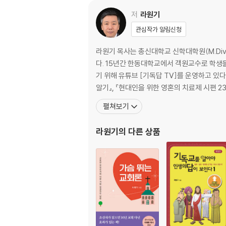
마음이 낙심한 현대인들
영적 침체에 빠지는 그리스도인들
저
라원기
우리를 회복시켜 주시는 하나님
관심작가 알림신청
회복에 대한 확신
라원기 목사는 총신대학교 신학대학원(M.Div.
4장 고난당한 영혼을 위한 치료제 _ 73
다. 15년간 한동대학교에서 객원교수로 학생
고난이 있는 인생
기 위해 유튜브 [기독답 TV]를 운영하고 있다. 저서로는 『기독교를 알아야 인생의 답이 보인다』,『기독교를 알아야 인생의 답이 보인다 2』,『청년불패』, 『천국과 지옥 
사망의 골짜기로 양 떼를 인도하는 목자
알기』, 『현대인을 위한 영혼의 치료제 시편 2
고난을 통한 유익
펼쳐보기
5장 상처 입은 영혼을 위한 치료제 _ 91
라원기
의 다른 상품
상처가 있는 인생
잔치로의 초대
기름 부으심을 통한 위로
잔을 채워 주심을 통한 위로
6장 미래를 두려워하는 영혼을 위한 치료제 _ 11
미래를 두려워하는 우리 인생
우리를 추격하는 하나님의 은혜