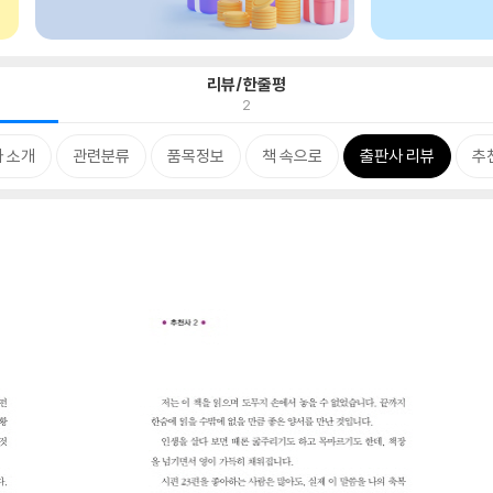
리뷰/한줄평
2
 소개
관련분류
품목정보
책 속으로
출판사 리뷰
추