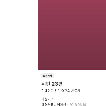
소득공제
시편 23편
현대인을 위한 영혼의 치료제
라원기
저
예영커뮤니케이션
2018.06.16.