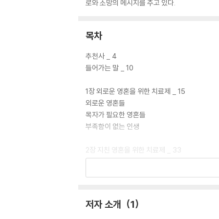
로와 소망의 메시지를 주고 있다.
목차
추천사 _ 4
들어가는 말 _ 10
1장 외로운 영혼을 위한 치료제 _ 15
외로운 영혼들
목자가 필요한 영혼들
부족함이 없는 인생
2장 지친 영혼을 위한 치료제 _ 33
피곤함에 지친 현대인
피곤함의 더 깊은 원인
안식의 시간을 확보하라
저자 소개
1
3장 낙심한 영혼을 위한 치료제 _ 55