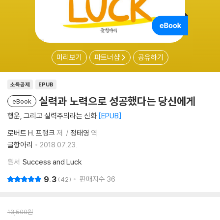
미리보기
파트너샵
공유하기
소득공제
EPUB
실력과 노력으로 성공했다는 당신에게
eBook
행운, 그리고 실력주의라는 신화
EPUB
로버트 H. 프랭크
저
정태영
역
글항아리
2018.07.23.
원서
Success and Luck
9.3
판매지수
36
42
13,500
원