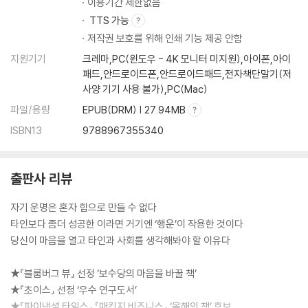
이용기간 제한없음
TTS 가능
저작권 보호를 위해 인쇄 기능 제공 안함
지원기기
크레마,PC(윈도우 - 4K 모니터 미지원),아이폰,아이
패드,안드로이드폰,안드로이드패드,전자책단말기(저
사양 기기 사용 불가),PC(Mac)
파일/용량
EPUB(DRM) | 27.94MB
ISBN13
9788967355340
출판사 리뷰
자기 운명은 혼자 힘으로 만들 수 없다
타인보다 좀더 성공한 이라면 거기엔 ‘행운’이 작용한 것이다
당신이 마음을 열고 타인과 사회를 생각해봐야 할 이유다
★『블룸버그 뷰』 선정 ‘보수당의 마음을 바꿀 책’
★『초이스』 선정 ‘우수 연구도서’
★『파이낸셜 타임스』 『매킨지 비즈니스』 ‘올해의 책’ 후보