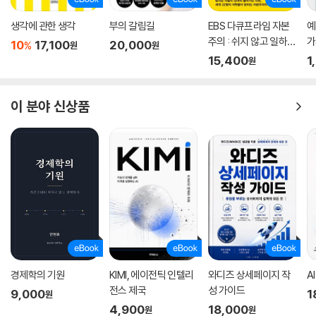
에서 살아야 한다는 의미만이 아니다. 이는 당신의 자녀들이 평균을 밑도
는 학교에 가야 한다는 뜻일 수 있다. 최소한 평균 수준의 학교에 보내려면
생각에 관한 생각
부의 갈림길
EBS 다큐프라임 자본
예
중산층 사람들은 반드시 자기 지역에서 평균적인 가격대의 집을 사야 하는
주의 : 쉬지 않고 일하는
가
10
17,100
20,000
%
원
원
것이다.
데 나는 왜 이렇게 살기
15,400
1
원
힘든가
당신은 타인의 삶을 돌아보는가
이 분야 신상품
해법은 성공한 이들이 자신의 행운을 인정하는 데서 시작될 것이다. 결국
유전자를 제외한다면 ‘환경’이 우리 모두에게 중요한 행운의 요소일 텐데,
다행히 이런 행운은 여러 사회가 어느 정도 노력을 통해 만들어갈 수 있다.
즉 높은 수준의 공공 투자가 하나의 답인데, 알다시피 사회에선 이런 노력
을 꺼리고 있다.
만약 당신이 자신의 행운에 대해서 잘 느끼지 못한다면 다른 사람의 불운
에 대해서도 역시 잘 느끼지 못할 것이다. 이는 결국 정치세계의 천박함이
나 살림살이가 어려운 사람에 대한 공감 부족으로 나타날 것이다. 성공한
사람들은 자신의 성공에서 행운의 역할을 과소평가하는 경향이 있고, 그
결과 타인들이 성공할 가능성을 높여주는 여러 공공 투자에 대해 미온적인
경제학의 기원
KIMI, 에이전틱 인텔리
와디즈 상세페이지 작
A
전스 제국
성 가이드
태도를 취하곤 한다. 반면 어떤 사람이 자기가 성공한 요인을 일정 정도 ‘행
9,000
1
원
운’ 때문이라고 여길 경우, 이들은 낯선 사람에게 훨씬 더 관대하게 베푸는
4,900
18,000
원
원