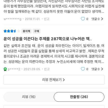
대평가가 자부심인줄 알았는데, 자신감이든 자부심이든 자만심 조차에도
를 7명이나 채용했고, 그는 마지막으로 겨우 뽑힌 것이었다. 저자는 말한
운이 함께 했었음이랴...어렵지않게 읽히면서도 사회적으로 어렵게 실천해
다. “나는 정말 가까스로 채용된 교수였다. 아울러 위스콘신대 면접에 응시
야 함을 일깨워주는 책 같다. 성공하지 못한 이들이 운이 없었다 생각하며
했다면 합격할 가능성이 지극히 낮았다는 뜻이기도 하다. 결론적으로 나는
절망하지 않도록, 성공했다 생각하는 다수가 읽어줬으면 하는 바램이다.
w********g
2018.11.01.
신고
0
댓글
0
운이 참 좋았다.”
저자에 따르면 “수많은 예술적 노력이 성공으로 연결되는지의 여부는 (적
종이책
구매
어도 부분적으로는) 행운에 달려 있다.” 사회학자 덩컨 와츠 연구팀은 예
운이 성공을 이끈다는 주제를 287쪽으로 나누어쓴 책..
술 분야가 ‘사소해 보이는 우연한 사건들에 어느 정도 의존하는지 수량화
가 가능할까?’가 궁금했다. 그는 스타가 되려는 뮤지션들을 대상으로 ‘뮤직
같은 실력과 조건일 때.. 운이 성공을 좌우한다는 이야기..빌게이츠 등..여
러 성공한 사람들의 운을 실험을 통해 상세히 비교하고 밝힌 ..제목은 무척
랩Music Lab’이라는 실험을 구상했다. 연구진은 한 웹사이트에 인디밴드
흥미로우나 조금은 어려운 경제학서..미국적 사고를 제시하며..결론적으로
48개의 이름과 밴드별로 노래 한 곡씩을 게시했다. 웹사이트 방문자들은
는 .성공에는 운이 따른다라는 주장과 .누진소비세에 대해 주창한 책.미국
자신이 선택한 노래를 얼마나 좋아하는지 평점을 매기는 조건으로 48곡
인적 시각에서 경제학적으로 본인의 이론을 제시한 책임
가운데 아무 노래나 내려받을 수 있었다. 연구자들은 평점의 평균을 냈는
p*****2
2021.09.05.
신고
0
댓글
0
데 결과는 천차만별이었다. 대다수가 높게 평가한 곡은 얼마 되지 않았고,
리뷰 전체보기
대다수가 낮게 평가한 곡도 얼마 되지 않았다. 높은 평가를 받은 곡과 낮은
평가를 받은 곡 사이에 상당한 점수차가 있었지만 방문자들의 평가에서 일
관성은 없었다. 이어 연구자들은 8개의 독립 웹사이트를 만들고, 각각의
리뷰
16
한줄평
26
사이트에 이전처럼 밴드 이름 48개와 노래를 게시했다. 그런데 이때 방문
자들이 각 노래의 다운로드 횟수와 평균 평점을 확인할 수 있도록 했다. 이