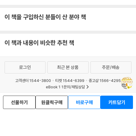
경향이 있다.
또 다른 예를 들어보자. 당신은 직장에서 성과를 내기 위해 매력적인 팀원
이 책을 구입하신 분들이 산 분야 책
과 함께 일하길 원하는가? 그렇다면 당신부터 그런 매력의 소유자가 되어
야 할 텐데, 여기엔 여러 요소가 있다. 그렇지만 하나의 공통된 목소리가 있
는데, 즉 자기 성취에 대해 너무 많은 공적을 주장하거나 자기 성공에 행운
이 기여한 바가 전혀 없다고 말하는 이들에게 사람들은 매력을 느끼지 못
이 책과 내용이 비슷한 추천 책
한다는 것이다.
그리하여 이 책은 상대적으로 간단하고 거슬리지 않는 공공 정책을 펼쳐
행운을 인정하는 이들이 그것을 어떻게 타인과 조금씩 공유해나갈 것인가
로그인
최근 본 상품
주문/배송
하는 논지로 이어진다.
고객센터 1544-3800
티켓 1544-6399
중고샵 1566-4295
높은 세금 때문에 걱정인가
eBook 1:1문의/채팅상담
예스이십사(주) 사업자 정보
이럴 때 고려할 만한 해법의 한 가지는 현재의 공공정책과 조세체계를 조
선물하기
원클릭구매
바로구매
카트담기
이용약관
개인정보처리방침
청소년보호정책
금 바꾸는 것이다. 이 책의 저자는 누진소득세가 아닌 누진소비세를 대안
PC버전
회사소개
거래처관계자께
으로 내세운다.
도서홍보
광고
부자들은 흔히 누진세를 적용하거나 증세를 하는 것에 대해 엄청난 거부감
Copyright © YES24 Corp. All Rights Reserved.
을 보인다. 하지만 성공에 있어서 행운의 중요한 역할을 제대로 인지하지
MATOM11
못한 탓에 생겨나는 조세 저항은 미래 세대가 행운을 누리는 데 필요한 공