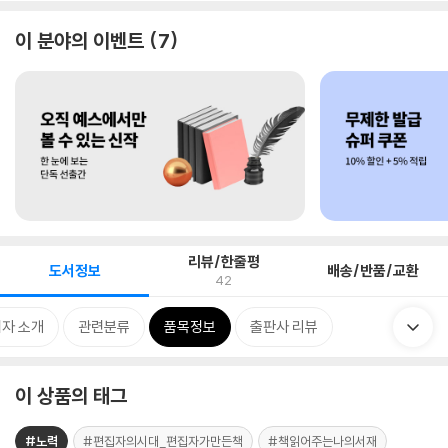
이 분야의 이벤트
7
리뷰/한줄평
도서정보
배송/반품/교환
42
자 소개
관련분류
품목정보
출판사 리뷰
이 상품의 태그
#노력
#편집자의시대_편집자가만든책
#책읽어주는나의서재