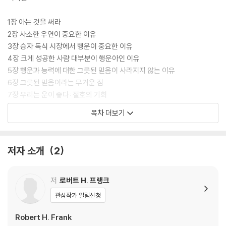
1장 아는 것을 써라
2장 사소한 우연이 중요한 이유
3장 승자 독식 시장에서 행운이 중요한 이유
4장 크게 성공한 사람 대부분이 행운아인 이유
5장 행운과 능력에 대한 그릇된 믿음이 사라지지 않는 이유
6장 그릇된 믿음이라는 무거운 짐
7장 우리는 운이 좋다: 절호의 기회
8장 감사하기
목차 더보기
감사의 말
부록 1 4장 모의실험의 구체적인 결과
저자 소개
2
부록 2 누진소비세에 관해서 자주 묻는 질문들
주
저
로버트 H. 프랭크
관심작가 알림신청
Robert H. Frank