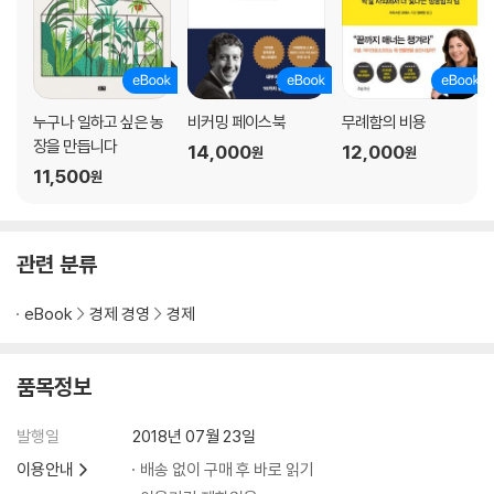
누구나 일하고 싶은 농
비커밍 페이스북
무례함의 비용
장을 만듭니다
14,000
12,000
원
원
11,500
원
관련 분류
eBook
경제 경영
경제
품목정보
발행일
2018년 07월 23일
이용안내
배송 없이 구매 후 바로 읽기