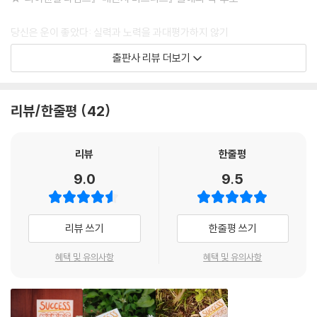
당신은 운이 좋았다: 실력과 노력을 과대평가하지 않기
출판사 리뷰 더보기
누군가 사회적으로 꽤 성공했다고 말하려면 세 가지가 필요하다. 실력, 노
력 그리고 행운! 경쟁이 너무나 격렬한 우리 시대에 최종 승자 그룹 안에 끼
기는 무척 힘들다. 당락을 결정짓는 실력 차는 1이지만, 그것이 안겨주는
리뷰/한줄평
42
경제적 보상은 100까지 벌어져 초기의 사소한 차이가 최종 결과에서는 엄
청난 증폭을 보인다. 재능과 노력만으로 승리가 보장되는 경우는 드물다.
따라서 세 가지 중 마지막 ‘행운’은 없어선 안 될 요인이다.
리뷰
한줄평
그런데 사람들은 의외로 ‘운’을 인정하지 않는다. 자신의 실패를 설명할 때
9.0
9.5
는 운이 나빴다고 말하는 반면, 성공의 요인을 짚을 때는 행운의 영향을 과
소평가한다. 정말 그럴까? 행운에 관한 『뉴욕타임스』 칼럼니스트 크리스
토프의 말을 들어보자. “아낌없이 사랑해주고, 자기 전에 동화책을 읽어주
리뷰 쓰기
한줄평 쓰기
고, 도서관에서 책 읽는 습관을 길러주고, 음악 레슨을 받게 해준 부모에게
태어나면서부터 당신들에겐 커다란 행운이 시작된 것이나 다름없다.”
혜택 및 유의사항
혜택 및 유의사항
그렇다. 운은 유전자와 환경이 버무려진 결과다. 당신의 부모가 따뜻하다
면, 당신이 남들보다 머리가 좀더 좋다면, 외모가 썩 괜찮다면, 고도의 집
중력과 끈기를 타고났다면, 아침에 일어나서 일하고 싶은 욕구를 강하게