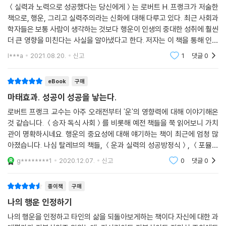
리키는 말이다. 역사는 의외로 사소한 우연들에 의해 이끌려왔다. 영화배
＜실력과 노력으로 성공했다는 당신에게＞는 로버트 H. 프랭크가 저술한
책으로, 행운, 그리고 실력주의라는 신화에 대해 다루고 있다. 최근 사회과
우 알 파치노의 위상은 어마어마하지만, 그를 만든 건 도저히 일어날 것 같
학자들은 보통 사람이 생각하는 것보다 행운이 인생의 중대한 성취에 훨씬
지 않았던 캐스팅 결정 때문이었다. 로버트 레드퍼드나 워런 버티 등을 제
더 큰 영향을 미친다는 사실을 알아냈다고 한다. 저자는 이 책을 통해 인생
치고 무명의 알 파치노가 「대부」의 주인공이 된 것은 진짜 시칠리아인처럼
에서 행운이 차지하는 중요성을 제대로 바라보기 위해서, 이런 사실이 일
보였기 때문이다. 그것도 30대 초반의 신출내기 감독이 영화사 간부들과
l***a
2021.08.20.
신고
1
댓글
0
으키는 흥미롭
싸워 이긴 덕분이었다.
eBook
구매
행운은 어떻게 삶에 영향을 미치는가: 마태 효과
마태효과. 성공이 성공을 낳는다.
로버트 프랭크 교수는 아주 오래전부터 '운'의 영향력에 대해 이야기해온
이는 마태 효과matthew effect라고 알려진 양성 피드백 회로(특정 시
것 같습니다. ＜승자 독식 사회＞를 비롯해 예전 책들을 쭉 읽어보니 가치
스템의 결과물이 시스템 자체의 작동을 촉진하는 활동)를 잘 보여준다. 사
관이 명확하시네요. 행운의 중요성에 대해 얘기하는 책이 최근에 엄청 많
소해 보이는 사건의 파급 효과가 종종 한 사람의 경력을 어떻게 완전히 바
아졌습니다. 나심 탈레브의 책들, ＜운과 실력의 성공방정식＞, ＜포뮬러
꿔놓는지를 말하는 개념이다. 저자의 사례를 보자. 1971년 버클리대 경제
＞ 등등.. 노력으로 실력을 갖추는 것은 우리가 선택하고 통제할 수 있지만
g********1
2020.12.07.
신고
0
댓글
0
학과 박사과정이었던 그는 코넬대와 위스콘신대에 면접이 잡혔다. 먼저 코
성공은 우리가
넬대 면접을 봤고 내용은 만족스러웠다. 학과장이 직접 전화를 걸어와 같
종이책
구매
이 일하자고 제안했다. 그는 위스콘신대 면접을 보고 결정하면 안 되겠냐
고 했지만 학과장은 “코넬대의 제안은 5일만 유효하다”고 답했다. 결국 그
나의 행운 인정하기
는 위스콘신대 면접을 포기하고 코넬대 교수가 되었다. 이후 채용과정에
나의 행운을 인정하고 타인의 삶을 되돌아보게하는 책이다.자신에 대한 과
참여한 교수에게 상황을 들어보니 그해 코넬대 경제학과는 유례없이 교수