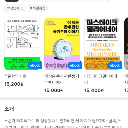
#청년패스
#책읽아웃
꾸준함의 기술
이 책은 돈에 관한 동기
미스테이크 밀리어네
이
부여 이야기
어
지
15,200
원
15,000
15,400
1
원
원
소개
누군가 사회적으로 꽤 성공했다고 말하려면 세 가지가 필요하다. 실력, 노
력 그리고 행운! 경쟁이 너무나 격렬한 우리 시대에 최종 승자 그룹 안에 끼