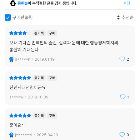
때 객관적 평가에서 26위를 했던 ‘52메트로’ 밴드는 방문자의 피드백이 포
클린봇
이 부적절한 글을 감지 중입니다.
설정
함된 8개의 웹사이트에서는 극단적으로 엇갈리는 평가를 받았다. 한 사이
트에서는 1위에 올랐고 다른 사이트에서는 40위에 그쳤다.
구매한줄평
추천순
결국 어떤 노래의 평가 결과는 처음 내려받은 사람이 어떤 평점을 부여했
는지에 전적으로 달려 있다는 게 밝혀졌다. 만약 첫 다운로더가 마음에 들
종이책
구매
어해 좋은 평점을 남기면 후광 효과가 만들어지면서 다른 사람들도 그 노
오래 기다린 번역판의 출간. 실력과 운에 대한 행동경제학자의
래에 좋은 평점을 매길 가능성이 높았다. 하지만 처음에 다운로드해서 감
통찰이 기대된다.
상한 사람이 그 곡을 좋아하지 않으면 순위는 계속 뒤로 밀려났다.
s*****n
2019.01.19.
2
2퍼센트의 행운이 중요한 이유는 초경쟁 사회이기 때문
종이책
구매
행운이 성과에 아주 작은 영향만을 미치는데도 운이 좋지 않고서는 경쟁자
진인사대천명이군요
가 많은 상황에서 승리하기 어려운 이유는 무엇일까? 두 가지 요인과 관련
s****w
2018.10.09.
1
있다. 첫째, 행운은 필연적으로 임의성을 띠기 때문에 가장 능력 있는 경쟁
자라고 해서 남보다 운까지 좋을 수는 없다. 둘째, 경쟁자 수가 많으면 재능
수준이 최고에 가까운 사람 또한 많기 마련이고, 그들 가운데 적어도 누군
종이책
구매
가는 운마저 굉장히 좋을 수 있다. 따라서 경쟁자 집단의 규모가 매우 크다
좋아요~
면 가장 유능한 경쟁자만큼 능력이 뛰어나지만 운이 훨씬 더 좋은 사람도
j*******i
2025.04.10.
0
거의 언제나 존재할 것이다. 전체 성과에서 행운이 매우 작은 부분만 좌우