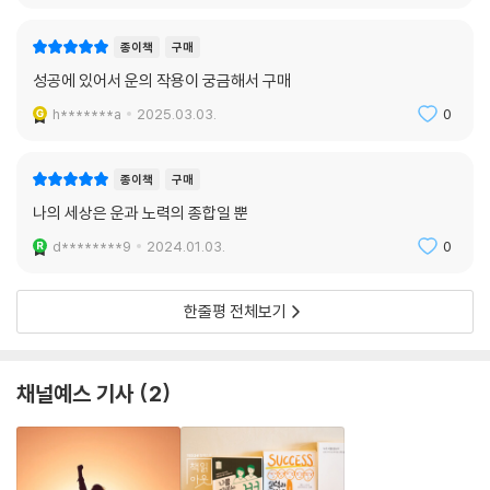
한다 해도, 경쟁자가 많은 상황이라면, 가장 유능한 사람보다는 가장 운이
좋은 사람이 승리하는 게 보통이다.
종이책
구매
엄청난 물질적 성공을 거머쥔 사람들은 인적 자본의 관점이 제시하는 것처
성공에 있어서 운의 작용이 궁금해서 구매
럼 거의 예외 없이 뛰어난 재능을 보유하고 엄청난 노력을 기울인다. 하지
h*******a
2025.03.03.
0
만 저자가 이 책의 <부록 1>에서 소개하는 많은 모의실험 사례는 인적 자
본의 관점이 설명하지 못하는 문제, 즉 엄청난 재능으로 최선을 다하는 사
람들 상당수가 물질적 성공을 누리지 못하는 이유를 분명하게 밝혀낸다.
종이책
구매
이들은 승자보다 운이 나쁠 뿐이다.
나의 세상은 운과 노력의 종합일 뿐
d********9
2024.01.03.
0
공동체의 소비 규범을 못 따라가는 고통! … ‘상처 수준’을 훌쩍 넘어선다
열심히 노력하고 실력을 갖췄는데도 누군가는 왜 성공하지 못할까? 이것
한줄평 전체보기
은 부모의 넉넉지 못한 현실을 대물림 받았기 때문일 가능성도 크다. 가령
미국에서 부모의 소득과 자녀의 소득 사이의 상관관계는 0.5나 되는데, 말
하자면 부모의 키와 자식의 키 사이에서 나타나는 상관관계가 거의 동일하
채널예스 기사
2
다.
게다가 우리는 승자가 모든 것을 차지하는 ‘승자독식’ 시장의 확산과 강화
에 직면해 있다. 립싱크하는 걸그룹이나 세계 경제가 휘청거리기 전에 막
대한 부를 거머쥔 금융 파생상품 트레이더들을 생각해보라. 이들의 실력은