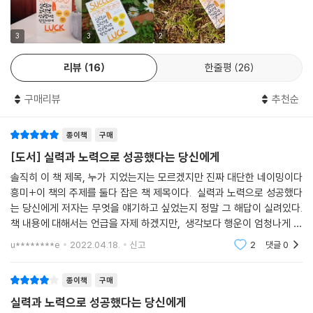
느낀다면 운을 타고난 셈이다. 왜냐하면 두둑한 보상을 받을 업무를 더 잘
수행할 가능성이 높으니까(태생적으로 의지가 약하거나 노력을 게을리하
는 사람, 인지 능력이 부족한 사람은 경쟁사회에서 불운한 위치에 처해 있
3
3
2
다).
리뷰
16
한줄평
26
행운이란 무엇인가에 대해 미 상원의원 엘리자베스 워런의 말을 더 들어보
자. 그녀는 유권자들에게 고도로 발달한 법 제도와 교육 시스템, 사회적 인
구매리뷰
추천순
프라가 갖춰진 나라에서 태어났으니 당신들은 운이 좋은 것이라며 이렇게
말했다.
종이책
구매
“이 나라에서 혼자 힘으로 부를 이룬 사람은 없습니다. 여러분이 저 밖에
공장 하나를 지었다고 칩시다. 그러면 여기 우리가 낸 세금으로 건설한 도
[도서] 실력과 노력으로 성공했다는 당신에게
로를 통해 시장으로 상품을 운반할 것입니다. 역시 우리가 낸 세금으로 가
솔직히 이 책 제목, 누가 지었는지는 모르겠지만 진짜 대단한 네이밍이다
르친 직원들을 고용하겠죠. 여러분의 공장은 안전할 것입니다. 왜냐하면
흥미+이 책의 주제를 둘다 잡은 책 제목이다. 실력과 노력으로 성공했다
우리가 세금으로 유지하는 경찰과 소방관이 있기 때문입니다.”
는 당신에게 저자는 무엇을 얘기하고 싶었는지 정말 그 해답이 실려있다.
따라서 당신의 행운을 인정하지 않는 태도야말로 우리 모두의 행운을 갉아
책 내용에 대해서는 언급을 자제 하겠지만, 생각보다 행운이 엄청나게 중
먹는다고 이 책의 저자는 말한다. 성공한 사람들이 좋은 환경을 유지하도
요하다는 점! 그렇다고 성공한 사람의 재능과 노력을 폄하했냐? 그것도 절
u********e
2022.04.18.
신고
2
댓글
0
대 아니
록 만드는 세금을 꺼리는 이유도 행운의 중요성을 인정하지 않는 데서 비
롯된다.
종이책
구매
‘사후 과잉확신 편향’이란 용어가 있다. 어떤 사건이 발생했을 때, 실제로는
실력과 노력으로 성공했다는 당신에게
예측할 수 없는 것이었는데도 충분히 예측 가능했다고 생각하는 경향을 가