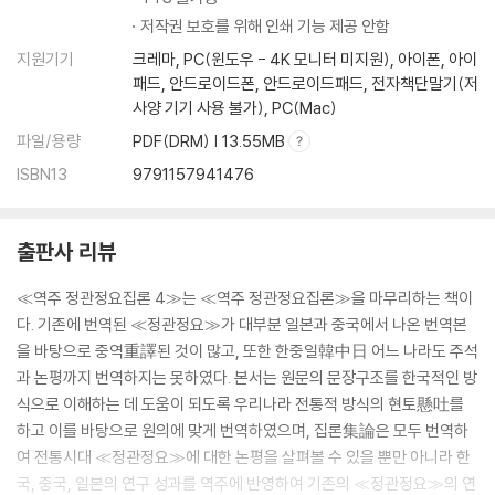
저작권 보호를 위해 인쇄 기능 제공 안함
지원기기
크레마, PC(윈도우 - 4K 모니터 미지원), 아이폰, 아이
패드, 안드로이드폰, 안드로이드패드, 전자책단말기(저
사양 기기 사용 불가), PC(Mac)
파일/용량
PDF(DRM) | 13.55MB
ISBN13
9791157941476
출판사 리뷰
≪역주 정관정요집론 4≫는 ≪역주 정관정요집론≫을 마무리하는 책이
다. 기존에 번역된 ≪정관정요≫가 대부분 일본과 중국에서 나온 번역본
을 바탕으로 중역重譯된 것이 많고, 또한 한중일韓中日 어느 나라도 주석
과 논평까지 번역하지는 못하였다. 본서는 원문의 문장구조를 한국적인 방
식으로 이해하는 데 도움이 되도록 우리나라 전통적 방식의 현토懸吐를
하고 이를 바탕으로 원의에 맞게 번역하였으며, 집론集論은 모두 번역하
여 전통시대 ≪정관정요≫에 대한 논평을 살펴볼 수 있을 뿐만 아니라 한
국, 중국, 일본의 연구 성과를 역주에 반영하여 기존의 ≪정관정요≫의 연