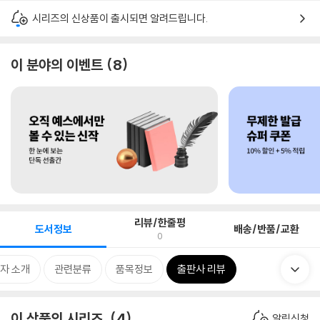
시리즈의 신상품이 출시되면 알려드립니다.
이 분야의 이벤트
8
리뷰/한줄평
도서정보
배송/반품/교환
0
자 소개
관련분류
품목정보
출판사 리뷰
이 상품의 시리즈
4
알림신청