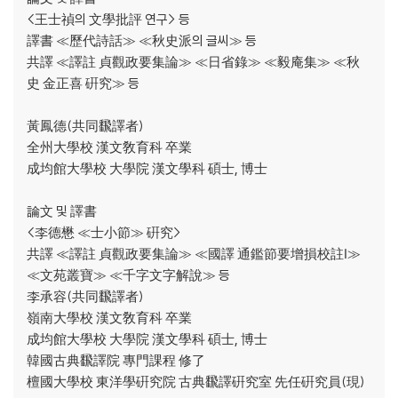
<王士禎의 文學批評 연구> 등
譯書 ≪歷代詩話≫ ≪秋史派의 글씨≫ 등
共譯 ≪譯註 貞觀政要集論≫ ≪日省錄≫ ≪毅庵集≫ ≪秋
史 金正喜 硏究≫ 등
黃鳳德(共同飜譯者)
全州大學校 漢文敎育科 卒業
成均館大學校 大學院 漢文學科 碩士, 博士
論文 및 譯書
<李德懋 ≪士小節≫ 硏究>
共譯 ≪譯註 貞觀政要集論≫ ≪國譯 通鑑節要增損校註Ⅰ≫
≪文苑叢寶≫ ≪千字文字解說≫ 등
李承容(共同飜譯者)
嶺南大學校 漢文敎育科 卒業
成均館大學校 大學院 漢文學科 碩士, 博士
韓國古典飜譯院 專門課程 修了
檀國大學校 東洋學硏究院 古典飜譯硏究室 先任硏究員(現)