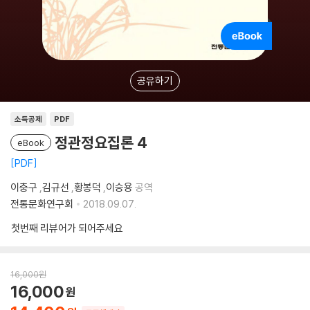
공유하기
소득공제
PDF
정관정요집론 4
eBook
PDF
이충구
,
김규선
,
황봉덕
,
이승용
공역
전통문화연구회
2018.09.07.
첫번째 리뷰어가 되어주세요
16,000
원
16,000