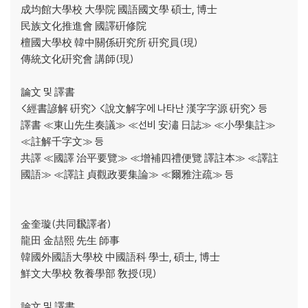
成均館大學校 大學院 國語國文學 碩士, 博士
評論者人名索引 / 372
民族文化推進會 國譯硏修院
檀國大學校 韓中關係硏究所 硏究員(現)
附錄3
傳統文化硏究會 講師(現)
貞觀政要集論 總目次 / 380
貞觀政要集論 總圖版目錄 / 383
論文 및 譯書
貞觀政要集論 地圖 / 385
<經書諺解 硏究> <說文解字에 나타난 漢字字源 硏究> 등
隋末唐初 韓中關係史 硏究論著 /392
譯書 ≪東山先生奏議≫ ≪선비 安潚 日誌≫ ≪小學集註≫
凌煙閣功臣圖 / 395
≪註解千字文≫ 등
貞觀政要集論 參考資料(QR코드) / 420
共譯 ≪國譯 治平要覽≫ ≪增補四禮便覽 譯註本≫ ≪譯註
國語≫ ≪譯註 貞觀政要集論≫ ≪爾雅注疏≫ 등
金奎璇(共同飜譯者)
龍田 金喆熙 先生 師事
韓國外國語大學校 中國語科 學士, 碩士, 博士
鮮文大學校 敎養學部 敎授(現)
論文 및 譯書