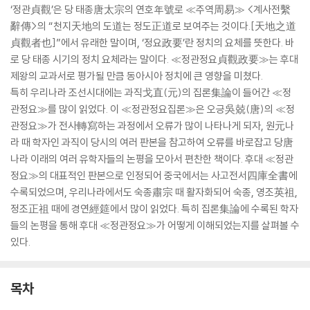
‘정관貞觀’은 당 태종唐太宗의 연호年號로 ≪주역周易≫ <계사전繫
辭傳>의 “천지天地의 도道는 정도正道로 보여주는 것이다.[天地之道
貞觀者也]”에서 유래한 말이며, ‘정요政要’란 정치의 요체를 뜻한다. 바
로 당 태종 시기의 정치 요체라는 말이다. ≪정관정요貞觀政要≫는 후대
제왕의 교과서로 평가될 만큼 동아시아 정치에 큰 영향을 미쳤다.
특히 우리나라 조선시대에는 과직戈直(元)의 집론集論이 들어간 ≪정
관정요≫를 많이 읽었다. 이 ≪정관정요집론≫은 오긍吳兢(唐)의 ≪정
관정요≫가 전사轉寫하는 과정에서 오류가 많이 나타나게 되자, 원元나
라 때 학자인 과직이 당시의 여러 판본을 참고하여 오류를 바로잡고 당唐
나라 이래의 여러 유학자들의 논평을 모아서 편찬한 책이다. 후대 ≪정관
정요≫의 대표적인 판본으로 인정되어 중국에서는 사고전서四庫全書에
수록되었으며, 우리나라에서도 숙종肅宗 때 활자화되어 숙종, 영조英祖,
정조正祖 때에 경연經筵에서 많이 읽었다. 특히 집론集論에 수록된 학자
들의 논평을 통해 후대 ≪정관정요≫가 어떻게 이해되었는지를 살펴볼 수
있다.
목차