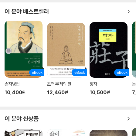
이 분야 베스트셀러
손자병법
초역 부처의 말
장자
논
10,400
12,460
10,500
7
원
원
원
이 분야 신상품