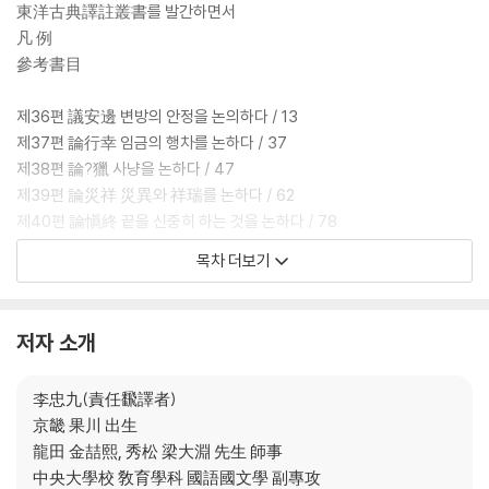
東洋古典譯註叢書를 발간하면서
凡 例
參考書目
제36편 議安邊 변방의 안정을 논의하다 / 13
제37편 論行幸 임금의 행차를 논하다 / 37
제38편 論?獵 사냥을 논하다 / 47
제39편 論災祥 災異와 祥瑞를 논하다 / 62
제40편 論愼終 끝을 신중히 하는 것을 논하다 / 78
목차 더보기
附錄1
新唐書 太宗本紀 ≪新唐書≫ 唐 太宗 本紀 / 111
新唐書 魏徵列傳 ≪新唐書≫ 魏徵 列傳 / 153
저자 소개
新唐書 吳兢列傳 ≪新唐書≫ 吳兢 列傳 / 203
李忠九(責任飜譯者)
附錄2
京畿 果川 出生
索引凡例 / 219
龍田 金喆熙, 秀松 梁大淵 先生 師事
綜合索引 / 223
中央大學校 敎育學科 國語國文學 副專攻
貞觀政要人名官職索引 / 331