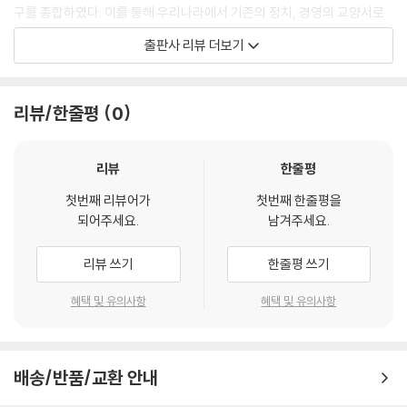
구를 종합하였다. 이를 통해 우리나라에서 기존의 정치, 경영의 교양서로
만 읽혔던 ≪정관정요≫와 다른 보다 새롭고 전문적인 ≪정관정요≫를
출판사 리뷰 더보기
만나볼 수 있을 것이라 기대한다. 본서에는 상세한 색인을 부록하여 내용
을 쉽게 찾을 수 있게 하였고, ≪정관정요≫의 역사적 배경과 내용 이해에
도움이 되고자 ≪신당서新唐書≫의 <태종본기太宗本紀>, <위징열전
리뷰/한줄평
0
魏徵列傳>, <오긍열전吳兢列傳>을 역주하였다. 또한 정관貞觀 시기
와 관련된 역사지도, 태종의 주요 공신功臣이 담긴 <능연각공신도凌煙
閣功臣圖> 등을 부록하였다. 또한 스마트 기기에서 QR코드를 통해 볼 수
리뷰
한줄평
있는 자료를 부록하기도 하였다.
첫번째 리뷰어가
첫번째 한줄평을
되어주세요.
남겨주세요.
리뷰 쓰기
한줄평 쓰기
혜택 및 유의사항
혜택 및 유의사항
배송/반품/교환 안내