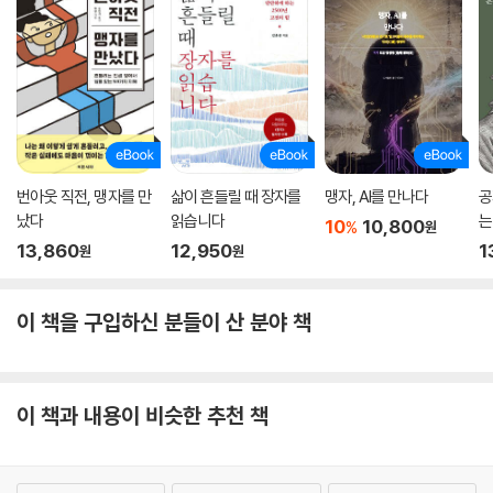
번아웃 직전, 맹자를 만
삶이 흔들릴 때 장자를
맹자, AI를 만나다
공
났다
읽습니다
는
10
10,800
%
원
키
13,860
12,950
1
원
원
이 책을 구입하신 분들이 산 분야 책
이 책과 내용이 비슷한 추천 책