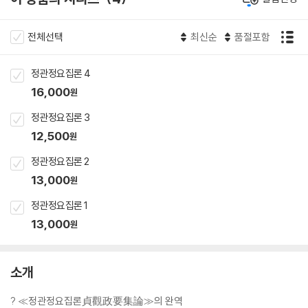
전체선택
최신순
품절포함
정관정요집론 4
16,000
원
정관정요집론 3
12,500
원
정관정요집론 2
13,000
원
정관정요집론 1
13,000
원
소개
? ≪정관정요집론貞觀政要集論≫의 완역