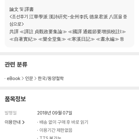
論文 및 譯書
<조선후기 江華學派 漢詩硏究-全州李氏 德泉君派 八匡을 중
심으로>
共譯 ≪譯註 貞觀政要集論≫ ≪國譯 通鑑節要增損校註Ⅰ≫
≪自著實紀≫ ≪樂全堂集≫ ≪寒溪日記≫ ≪晝永編≫ 등
관련 분류
eBook
인문
한국/동양철학
품목정보
발행일
2018년 09월 07일
이용안내
배송 없이 구매 후 바로 읽기
이용기간 제한없음
TTS 불가능