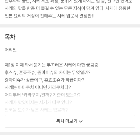
안주와의 궁합, 사케 제조 과정, 분위기 있게 마시는 법 등, 알고만 있어도
사케의 맛을 한층 더 즐길 수 있는 모든 지식이 담겨 있다. 사케에 정통한
일본 요리의 거장이 전해주는 사케 입문서 결정판!!
목차
머리말
제1장 이제 와서 묻기는 부끄러운 사케에 대한 궁금증
후츠슈, 혼죠조슈, 쥰마이슈의 차이는 무엇일까?
쥰마이슈가 상급이고, 혼죠조슈가 하급이다?
사케는 아마쿠치 아니면 카라쿠치다?
어디부터 「카라쿠치」일까? 기준이 있는가?
사케가 맛있어지는 시기가 따로 있나?
알코올 도수가 낮은 사케는 없을까?
최근 주목할 만한 브랜드 이 사케는 그냥 지나칠 수 없다!
목차 더보기
상급자라면 사케를 「아츠칸」이나 「카라쿠치」로 즐긴다?
사케를 전문적으로 취급하는 가게를 구분하는 방법이 있을까?
사케 라벨에는 어떤 것이 쓰여 있나?