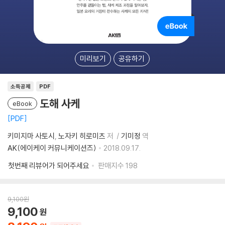
미리보기
공유하기
소득공제
PDF
도해 사케
eBook
PDF
키미지마 사토시
노자키 히로미츠
저
기미정
역
AK(에이케이 커뮤니케이션즈)
2018.09.17.
첫번째 리뷰어가 되어주세요
판매지수
198
9,100
원
9,100