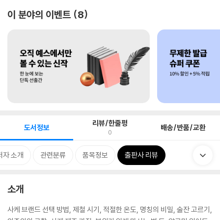
이 분야의 이벤트
8
리뷰/한줄평
도서정보
배송/반품/교환
0
저자 소개
관련분류
품목정보
출판사 리뷰
소개
사케 브랜드 선택 방법, 제철 시기, 적절한 온도, 명칭의 비밀, 술잔 고르기,