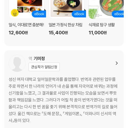
사케를 만들 때 정미를 하는 이유는 무엇일까?
사케 제조 과정을 알아보자②
사케 제조 과정을 알아보자③
일식, 이대로면 충분해!
일본 가정식 한상 차림
식재료 탐구 생활
사케 제조 과정을 알아보자④
나마자케, 나마즈메슈, 나마쵸조슈…… 이름에 붙어 있는 「나마(生)」란?
12,600
15,400
11,000
원
원
원
자주 듣는 「키모토」와 「야마하이」란 무엇인가?
「아라바시리」란 어떤 사케인가?
「히야오로시」와 「아키아가리」는 무슨 차이가 있을까?
역
기미정
토쿠센, 죠센, 카센이라는 것은 어떤 종류인가?
양조장에 매달려 있는 「스기다마」에는 어떤 의미가 있을까?
관심작가 알림신청
「도부로쿠」는 「니고리자케」와 같은 탁주가 아니다
성신 여자 대학교 일어일문학과를 졸업했다. 번역과 관련된 업무를
【풍미 편】
주로 하면서 한 나라의 언어가 내 손을 통해 자국어로 바뀌는 과정에
히야, 누루칸, 히토하다…… 온도에 따라 맛이 다르다?
신기함을 느꼈고, 그 결과물로 사업이 진행되는 모습을 보면서 뿌듯
칸과 레이슈, 브랜드나 종류에 따라 적합한 것과 적합하지 않은 것이 있
함과 책임감을 느꼈다. 그러다가 어릴 적 꿈이 번역가였다는 것을 떠
다?
올리고는 다시 한 번 꿈을 좇기 위해 본격적으로 번역가의 길로 들어
자신의 컨디션에 따라 사케의 풍미도 달라진다?
섰다. 옮긴 책으로는 『도해 문장』, 『게임이론』, 『이와나미 신서의 역
사케를 고를 때에는 주조 연도도 살펴보자
사』등이 있다.
사케는 개봉 후 바로 다 마셔야 한다?
사케의 유통기한은 한 달? 아니면 1년? 10년?