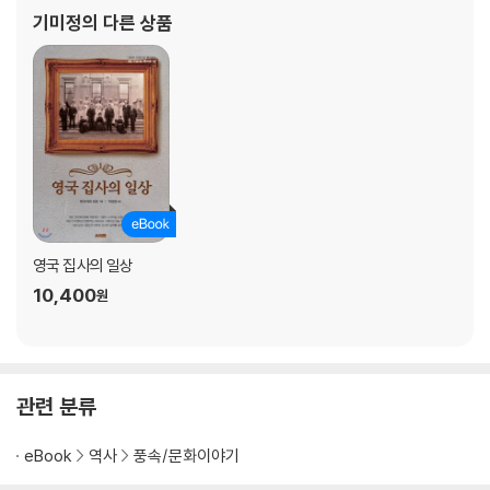
기미정
의 다른 상품
장기 보관해도 맛이 변하지 않는 방법을 알고 싶다
사케는 어느 정도 묵혀야 「코슈」라고 할 수 있을까?
금박이 들어 있으면 술은 맛있어진다?
【즐기는 방법 편】
입문자일수록 양조장을 견학해보자
‘술은 백약지장’이라는 말을 오해하지 말자
단골이 되고 싶은 매력적인 주류점이란?
사케 전문가인 직원을 내 편으로 만들어라
「키키자케」에서는 도대체 어떤 것을 하는가?
키키자케에서 쓰이는 용어로 맛과 향을 표현해보자
영국 집사의 일상
사케를 대접할 때의 매너와 작법 순서와 주기 편
10,400
원
사케를 대접할 때의 매너와 작법 대접 방법 편
사케를 분위기 있게 마시는 법 외식 편
사케를 분위기 있게 마시는 법 자택 편
양조장의 특징은 「쥰마이슈」로 알 수 있다는데 사실일까?
관련 분류
쉽게 구할 수 없는 프리미엄 사케를 마시고 싶다!
사케와 궁합이 좋은 식재료나 요리는 어떤 것이 있나?
eBook
역사
풍속/문화이야기
칼럼 1000년 이상 사랑받아 온 가장 친숙한 음료