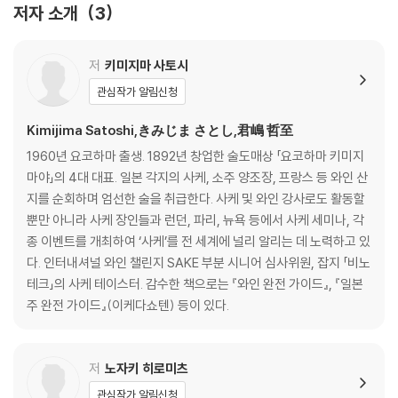
저자 소개
3
라벨에 기재된 수치와 데이터로 맛을 상상할 수 있다?
사케 입문자가 브랜드를 선택하기 위한 기준은 무엇일까?
이름에 산(山)이나 학(鶴), 국화(菊)나 눈(雪) 등이 들어 있는 이유는 무
저
키미지마 사토시
엇일까?
관심작가 알림신청
사케의 맛에도 유행이 있다?
모든 사케는 「쌀」로 만들어지는가?
Kimijima Satoshi,きみじま さとし,君嶋 哲至
사케의 원재료로 코시히카리도 사용하는가?
1960년 요코하마 출생. 1892년 창업한 술도매상 「요코하마 키미지
사케를 마시는 방법 중 「히야」와 「레이슈」는 같은 의미인가?
마야」의 4대 대표. 일본 각지의 사케, 소주 양조장, 프랑스 등 와인 산
「나마즈메」「나카도리」「나마자케」 등 동일한 브랜드에서도 왜 명칭이 다를
지를 순회하며 엄선한 술을 취급한다. 사케 및 와인 강사로도 활동할
까?
뿐만 아니라 사케 장인들과 런던, 파리, 뉴욕 등에서 사케 세미나, 각
가격이 높은 사케는 모두 맛있을까?
종 이벤트를 개최하여 ‘사케’를 전 세계에 널리 알리는 데 노력하고 있
저렴한 술을 마실 때에는 「아츠칸」으로 하면 맛있어진다?
다. 인터내셔널 와인 챌린지 SAKE 부분 시니어 심사위원, 잡지 「비노
「담백」이나 「농후」 등 맛을 멋스럽게 표현하고 싶다
테크」의 사케 테이스터. 감수한 책으로는 『와인 완전 가이드』, 『일본
여러 사케를 테이스팅할 때 요령은 있는가?
주 완전 가이드』(이케다쇼텐) 등이 있다.
사케의 ‘색깔’은 투명할수록 좋다?
사케를 담은 유리병은 왜 어두운 색일까?
사케는 전부 몇 종류일까?
저
노자키 히로미츠
사케는 일본에서만 생산되고 있다?
관심작가 알림신청