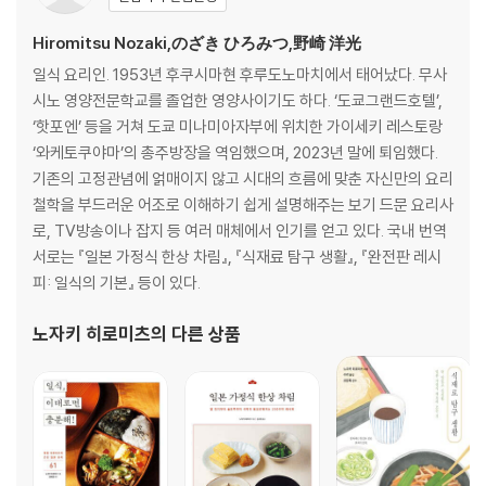
생산되는 지역에 따라 사케의 맛은 다를까?
일본에서 사케를 가장 많이 만들고 있는 곳은 어디?
Hiromitsu Nozaki,のざき ひろみつ,野崎 洋光
「지자케」는 어떤 사케이며, 어떤 기준이 있는가?
일식 요리인. 1953년 후쿠시마현 후루도노마치에서 태어났다. 무사
역시 사케는 일식과 궁합이 가장 좋을까?
시노 영양전문학교를 졸업한 영양사이기도 하다. ‘도쿄그랜드호텔’,
사케가 다른 술에 비해 ‘숙취가 생기기 쉽다’는 말은 사실일까?
‘핫포엔’ 등을 거쳐 도쿄 미나미아자부에 위치한 가이세키 레스토랑
사케는 다른 술과 비교했을 때 열량이 높을까?
‘와케토쿠야마’의 총주방장을 역임했으며, 2023년 말에 퇴임했다.
칼럼 요리도 술도 이득이 되는 것이 이상적
기존의 고정관념에 얽매이지 않고 시대의 흐름에 맞춘 자신만의 요리
철학을 부드러운 어조로 이해하기 쉽게 설명해주는 보기 드문 요리사
제2장 누군가에게 말하고 싶은 사케 이야기
로, TV방송이나 잡지 등 여러 매체에서 인기를 얻고 있다. 국내 번역
【주조 편】
서로는 『일본 가정식 한상 차림』, 『식재료 탐구 생활』, 『완전판 레시
사케는 언제부터 마셨을까?
피: 일식의 기본』 등이 있다.
과거 사케를 마시지 않았던 이유
어떤 사람들이 사케를 만드는가?
노자키 히로미츠
의 다른 상품
쿠라모토란 ‘팀 사케’의 구단주
토지는 ‘팀 사케’의 총감독
주조 현장은 금녀의 구역이라는데 정말일까?
사케에 사용하는 물은 수돗물? 특별한 물?
사케가 만들어지는 과정
사케 제조 과정을 알아보자①