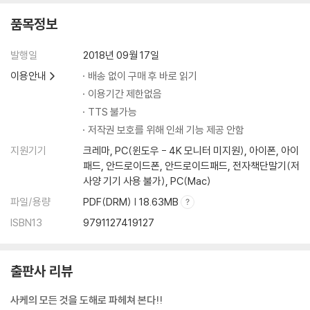
품목정보
제3장 ‘전문가’가 되자! 어른의 사케 테크닉
이것만은 마셔보자 일본 각지의 명주①
발행일
2018년 09월 17일
이것만은 마셔보자 일본 각지의 명주②
됫술은 이렇게 마신다! 작법과 즐기는 법
이용안내
배송 없이 구매 후 바로 읽기
소금을 핥으면서 사케를 마시는 의미
이용기간 제한없음
다양한 주기로 사케를 즐기자
TTS 불가능
사케와 어울리는 안주를 고르는 법과 즐기는 법
저작권 보호를 위해 인쇄 기능 제공 안함
시간이 키운 장기 숙성주를 마셔보자
지원기기
크레마, PC(윈도우 - 4K 모니터 미지원), 아이폰, 아이
양식과의 마리아주를 마음껏 즐기자
패드, 안드로이드폰, 안드로이드패드, 전자책단말기(저
술을 즐기면서 라벨 디자인을 감상하자
사양 기기 사용 불가), PC(Mac)
주조용수의 차이에 주목하며 사케를 즐겨보자
파일/용량
PDF(DRM) | 18.63MB
기분을 살짝 바꿔서 사케로 칵테일을 만들어보자
글라스 안에서 셔벗으로! ‘미조레자케’를 즐겨보자
ISBN13
9791127419127
‘스파클링’으로 부드러운 자극을 즐기자
사케 선물을 하자① 친구에게 준다면 이런 술을
출판사 리뷰
사케 선물을 하자② 윗사람에게 준다면 이런 술을
사케 선물을 하자③ 가족이나 친척에게 준다면 이런 술을
사케의 모든 것을 도해로 파헤쳐 본다!!
술의 개성을 좌우하는 효모의 차이를 즐겨보자