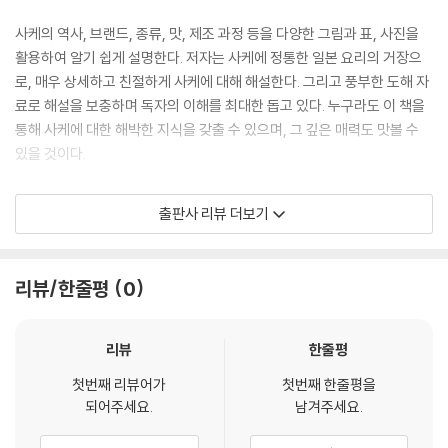
미니어처 사케를 모아 친구들과 키키자케를 해보자
사케의 역사, 브랜드, 종류, 맛, 제조 과정 등을 다양한 그림과 표, 사진을
마신 술을 기록으로 남겨 제대로 기억하자
활용하여 알기 쉽게 설명한다. 저자는 사케에 정통한 일본 요리의 거장으
로, 매우 상세하고 친절하게 사케에 대해 해설한다. 그리고 풍부한 도해 자
사케 용어집
료로 해설을 보충하며 독자의 이해를 최대한 돕고 있다. 누구라도 이 책을
취재ㆍ사진 협력 & 참고문헌 일람
통해 사케에 대한 해박한 지식을 갖출 수 있으며, 그 깊은 매력도 맛볼 수
맺음말
있을 것이다.
사케를 더욱 즐겁게 마시기 위한 유용한 테크닉과 상식!!
출판사 리뷰 더보기
이 책은 독자들이 실질적으로 사케를 직접 선택하고 자신에게 맞는 최상의
방법으로 마실 수 있도록, 저자만의 노하우가 담긴 다양한 상식과 테크닉
리뷰/한줄평
0
들을 보여준다. 단순 지식에 머무르지 않고 사케 지식을 유용하게 활용하
여 실생활에서 사케를 벗삼아 즐길 수 있는 풍부한 지식이 담겨 있는 것이
다. 주류점 고르는 법부터, 분위기 있게 마시는 법, 맛과 향을 표현하는 법,
리뷰
한줄평
어울리는 안주 및 칵테일 만드는 법까지, 실로 다양하고 실용적이며 누구
첫번째 리뷰어가
첫번째 한줄평을
나 따라할 수 있는 기술에 대해 설명한다. 사케에 대해 가졌던 모든 궁금증
되어주세요.
남겨주세요.
을 풀어줄 것이다. 저자는 최고의 식중주인 사케를 자유롭게 마시면서 즐
기라고 말한다. 단순히 비싸고 맛이 농후한 사케가 아닌, 유명 브랜드가 아