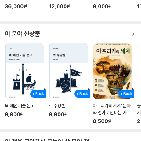
36,000
12,600
9,000
1
원
원
원
이 분야 신상품
육·해전 기술 논고
르 주방셀
아프리카의 세계: 문화
공
와 언어로 만나는 아프
서
9,900
9,900
원
원
리카
8,500
2
원