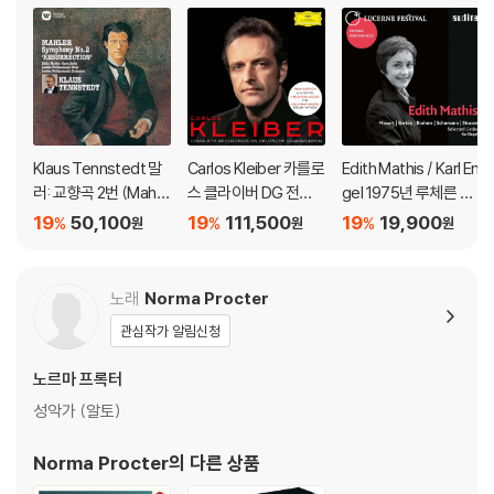
Klaus Tennstedt 말
Carlos Kleiber 카를로
Edith Mathis / Karl En
러: 교향곡 2번 (Mahle
스 클라이버 DG 전집
gel 1975년 루체른 독
r: Symphony No.2)
(Complete Recordi
창회 실황 - 모차르트,
19
50,100
19
111,500
19
19,900
%
%
%
원
원
원
(1981)
ngs On Deutsche Gr
브람스, 슈만, 슈트라우
ammophon)
스, 볼프, 버르토크 (Lie
der Recital)
노래
Norma Procter
관심작가 알림신청
노르마 프록터
성악가 (알토)
Norma Procter
의 다른 상품