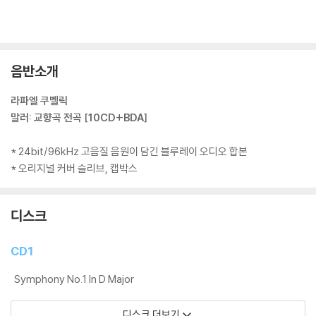
음반소개
라파엘 쿠벨릭
말러: 교향곡 전곡 [10CD+BDA]
* 24bit/96kHz 고음질 음원이 담긴 블루레이 오디오 합본
* 오리지널 커버 슬리브, 캡박스
디스크
CD1
Symphony No.1 In D Major
디스크 더보기