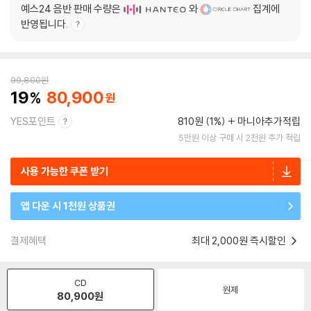
예스24 음반 판매 수량은
와
집계에
반영됩니다.
99,800
원
19
80,900
YES포인트
810원 (1%)
마니아추가적립
5만원 이상 구매 시 2천원 추가 적립
사용 가능한 쿠폰 받기
앱 다운 시 1천원 상품권
결제혜택
최대 2,000원 즉시할인
CD
원제
80,900
원