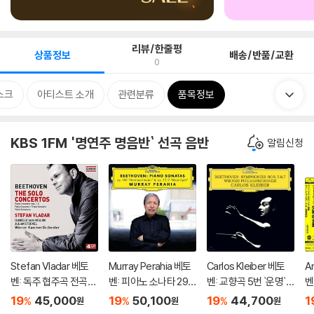
리뷰/한줄평
상품정보
배송/반품/교환
0
스크
아티스트 소개
관련분류
품목정보
KBS 1FM '명연주 명음반` 선곡 음반
알림신청
Stefan Vladar 베토
Murray Perahia 베토
Carlos Kleiber 베토
A
벤: 독주 협주곡 전곡집
벤: 피아노 소나타 29
벤: 교향곡 5번 `운명`,
벤
(Beethoven:The So
번 '함머클라비어', 14
7번 - 카를로스 클라이
드
19
45,000
19
50,100
19
44,700
1
%
%
%
원
원
원
lo Concertos) 슈테판
번 '월광' (Beethove
버 (Beethoven: Sym
o