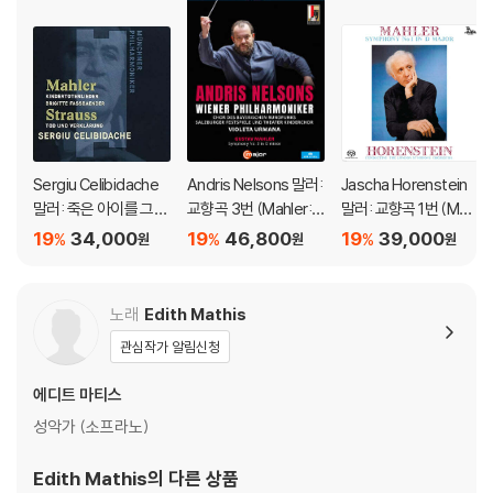
Sergiu Celibidache
Andris Nelsons 말러:
Jascha Horenstein
말러: 죽은 아이를 그리
교향곡 3번 (Mahler: S
말러: 교향곡 1번 (Mahl
는 노래 / R. 슈트라우
ymphony No.3)
er: Symphony No.1
19
34,000
19
46,800
19
39,000
%
%
%
원
원
원
스: 죽음과 변용 (Mahl
'Titan') [SACD Hybri
er: Kindertotenliede
d]
r, R. Strauss: Death a
노래
Edith Mathis
nd Transfiguration)
관심작가 알림신청
[UHQCD]
에디트 마티스
성악가 (소프라노)
Edith Mathis
의 다른 상품