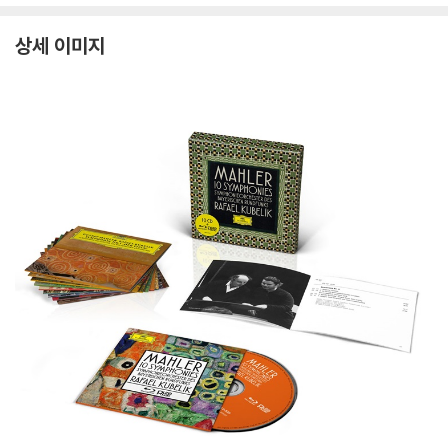
블라다르, 빈 캄머오케
n: Piano Sonatas Op.
phonies Op.67, Op.9
m
스트라
106 'Hammerklavier'
2)
상세 이미지
& Op. 27/2 'Moonligh
t')