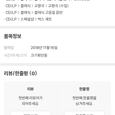
CD/LP
클래식
교향곡
교향곡 (수입)
CD/LP
클래식
클래식 고음질 음반
CD/LP
스페셜샵
박스 세트
품목정보
발매일
2018년 11월 16일
시간/무게/크기
크기확인중
리뷰/한줄평
0
리뷰
한줄평
첫번째 리뷰어가
첫번째 한줄평을
되어주세요.
남겨주세요.