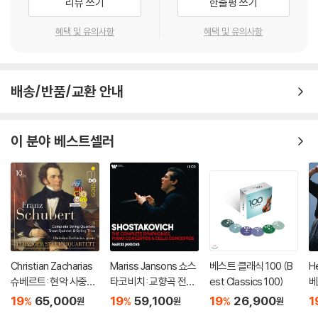
리뷰 쓰기
한줄평 쓰기
혜택 및 유의사항
혜택 및 유의사항
배송/반품/교환 안내
이 분야 베스트셀러
Christian Zacharias
Mariss Jansons 쇼스
베스트 클래식 100 (B
He
슈베르트: 현악 사중주
타코비치: 교향곡 전곡,
est Classics 100)
베
전곡 외 (Schubert: C
재즈 모음곡, 협주곡 (S
e
19
65,000
19
59,100
19
26,900
1
%
%
%
원
원
원
omplete String Quar
hostakovich : The C
ni