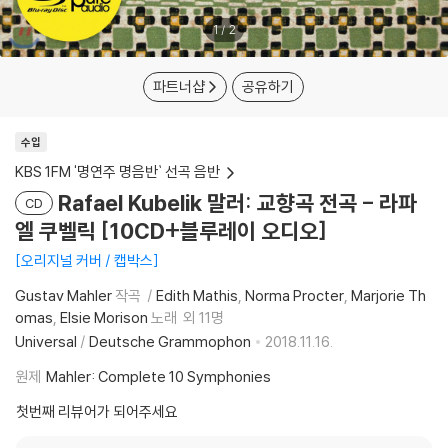
1
/
2
파트너샵
공유하기
수입
KBS 1FM '명연주 명음반` 선곡 음반
Rafael Kubelik 말러: 교향곡 전곡 - 라파
CD
엘 쿠벨릭 [10CD+블루레이 오디오]
오리지널 커버 / 캡박스
Gustav Mahler
작곡
Edith Mathis
Norma Procter
Marjorie Th
omas
Elsie Morison
노래
외 11명
Universal
/
Deutsche Grammophon
2018.11.16.
원제
Mahler: Complete 10 Symphonies
첫번째 리뷰어가 되어주세요