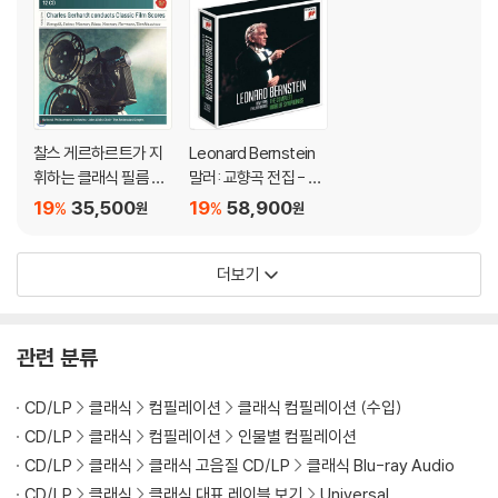
찰스 게르하르트가 지
Leonard Bernstein
휘하는 클래식 필름 스
말러: 교향곡 전집 - 레
코어 (Charles Gerhar
너드 번스타인 (Mahle
19
35,500
19
58,900
%
%
원
원
dt Conducts Classic
r: The Complete Sy
Film Scores)
mphony)
더보기
관련 분류
CD/LP
클래식
컴필레이션
클래식 컴필레이션 (수입)
CD/LP
클래식
컴필레이션
인물별 컴필레이션
CD/LP
클래식
클래식 고음질 CD/LP
클래식 Blu-ray Audio
CD/LP
클래식
클래식 대표 레이블 보기
Universal