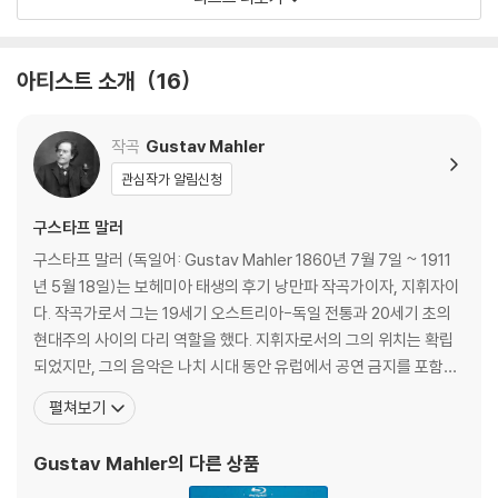
아티스트 소개
16
작곡
Gustav Mahler
관심작가 알림신청
구스타프 말러
구스타프 말러 (독일어: Gustav Mahler 1860년 7월 7일 ~ 1911
년 5월 18일)는 보헤미아 태생의 후기 낭만파 작곡가이자, 지휘자이
다. 작곡가로서 그는 19세기 오스트리아-독일 전통과 20세기 초의
현대주의 사이의 다리 역할을 했다. 지휘자로서의 그의 위치는 확립
되었지만, 그의 음악은 나치 시대 동안 유럽에서 공연 금지를 포함한
무관심의 기간 후에야 폭넓은 인기를 얻었다. 1945년 이후 새로운
펼쳐보기
음악 세대는 그의 음악을 재발견했다. 그 후 말러는 20세기의 작곡가
들 중 가장 자주 연주되고 녹음된 작곡가 중 한 명이 되었다. 2016년
Gustav Mahler
의 다른 상품
BBC 뮤직 매거진 151