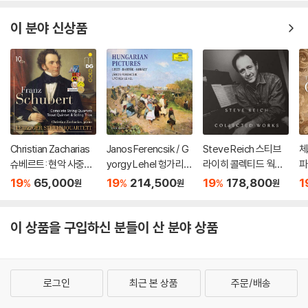
tets, Trout Quintet
omplete Symphoni
& String Trios)
es, Cello Concertos
이 분야 신상품
& Piano Concertos)
Christian Zacharias
Janos Ferencsik / G
Steve Reich 스티브
체
슈베르트: 현악 사중주
yorgy Lehel 헝가리
라이히 콜렉티드 웍스
파
전곡 외 (Schubert: C
음악 선집 (Hungarian
(Collected Works)
he
19
65,000
19
214,500
19
178,800
1
%
%
%
원
원
원
omplete String Quar
Pictures)
ca
tets, Trout Quintet
& String Trios)
이 상품을 구입하신 분들이 산 분야 상품
로그인
최근 본 상품
주문/배송