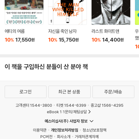
을 향한 예리한 귀 - 을 충실히 따른 (…) 유머러스하고 정교한 플롯이 돋
보이는 작품”이라 했고, 『텔레그래프』는 “이 작품은 헨리 제임스의 훌륭한
유산이다. 어떤 면에서는 홀링허스트가 그의 스승을 능가했다”고 표현했
다.
에티의 여름
자신을 죽인 남자
라스트 화이트맨
우
했
10
17,550
10
15,750
10
14,400
%
%
%
원
원
원
1
이 책을 구입하신 분들이 산 분야 책
로그인
최근 본 상품
주문/배송
고객센터 1544-3800
티켓 1544-6399
중고샵 1566-4295
eBook 1:1문의/채팅상담
예스이십사(주) 사업자 정보
이용약관
개인정보처리방침
청소년보호정책
PC버전
회사소개
거래처관계자께