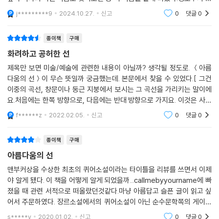
1986년, 역시 남몰래 동경해온 옥스퍼드 동창이자 레바논계 백만장자의
데려간다.
식에 대해 많은 생각을 안겨준 작품 같다.
아들 와니와 연인이 된 닉은 방탕하고 호화로운 생활을 즐긴다. 코카인, 스
j*********9
2024.10.27.
신고
0
댓글
0
- [애티튜드]
리섬, 럭셔리한 사무실, 번듯한 명함… 그러나 아름다운 시절은 그만큼 긴
그늘을 드리우기 시작한다.
종이책
구매
헨리 제임스의 후계자를 자처하는 영국 산문의 동시대 거장의 정교하고 현
화려하고 공허한 선
란하며 우회적인 시도.
이제 닉은 속도를 내서 그곳을 돌았고, 그런 그를 올려다보는 젊은이들의
제목만 보면 미술/예술에 관련한 내용이 아닐까? 생각될 정도로. ＜아름
시선을 느끼며 부릉대는 작은 차를 탄 채 금의환향의 기분을 즐겼다. 섹스
- [타임스]
다움의 선＞이 무슨 뜻일까 궁금했는데. 본문에서 찾을 수 있었다.[ 그건
와 자기 지분과 직함과 마약이라는 성취가 그의 뒤에서 긴 스카프처럼 휘
이중의 곡선, 창문이나 둥근 지붕에서 보시는 그 곡선을 가리키는 말이에
날리는 것 같았다. 아니, 그것은 진정한 우월함이어서 거의 외롭다고 할 만
홀링허스트는 자신이 앤서니 파월 이후로 특권적 사회계층의 가장 날카로
요.처음에는 한쪽 방향으로, 다음에는 반대 방향으로 가지요. 이것은 사실
한 것, 이 시골 청년들은 상상도 할 수 없는, 그러므로 그들이 부러워할 수
중동에 기원을 두고 있고14세기 이후 영국 건축에서 나타납니다. 호가스
운 관찰자라는 사실을 증명했다. 상류사회 특권층의 관점을 차용하면서도
f******z
2022.02.05.
신고
0
댓글
0
조차 없는 쾌락과 특권의 세계였다.(388면)
가 말한 '아름다움
1980년대 영국의 다양한 사회적 스펙트럼을―동성애자와 이성애자, 부
자와 빈자―환기하는 넓은 시야를 보여준다.
종이책
구매
소설은 1983, 1986, 1987년의 총 세개 장에서 “흔해빠진 부모의 흔해빠
- [가디언]
진 아들”인 게이 청년 닉과 대처 시대의 전형과도 같은 페든 가족 사이에서
아름다움의 선
유지되는 내밀한 긴장을 축으로 영국 상류층의 위선과 모순, 닉과 주변 동
맨부커상을 수상한 최초의 퀴어소설이라는 타이틀을 리뷰를 쓰면서 이제
대처 시대의 영국에 관한 작품 중 가장 웃긴 소설, 또한 가장 비극적으로 슬
성애자들의 현실적인 삶, 1980년대에 부상한 에이즈 위기 등을 세밀하게
야 알게 됐다. 이 책을 어떻게 알게 되었을까...callmebyyourname에 빠
픈 소설.
다룬다. 영국 공영방송 BBC에서 3부작 미니시리즈로 제작되기도 했다.
졌을 때 관련 서적으로 떠올랐던것같다.마냥 아름답고 슬픈 글이 읽고 싶
어서 주문하였다. 장르소설에서의 퀴어소설이 아닌 순수문학쪽의 게이문
- [파이낸셜 타임스]
완전한 국외자도 내부자도 아니 제3의 시선으로
학은 결말이 참 슬프다.내내 아름답고 사랑스럽고 애틋하다가... 그렇게 슬
s*****y
2020.01.02.
신고
0
댓글
0