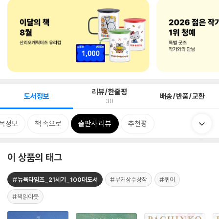
리뷰/한줄평
도서정보
배송/반품/교환
30
목정보
책 속으로
출판사 리뷰
추천평
이 상품의 태그
#뉴욕타임즈_21세기_100대도서
#부커상수상작
#퀴어
#책읽아웃