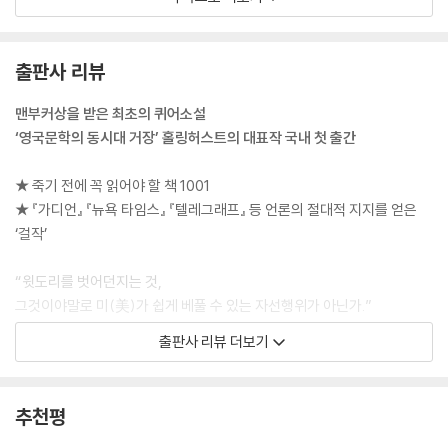
소리, 목소리들, 희미한 외침들, 주파수가 달라 토막토막 들리는 음악. ---
p.33~34
출판사 리뷰
바윅 출신의 작은 사내 닉 게스트, 흔해빠진 부모의 흔해빠진 아들인 그가
밤에 노팅힐의 정원에서 낯선 사람과 섹스하고 있다. 리오의 말이 맞았다.
맨부커상을 받은 최초의 퀴어소설
너무 나쁜 짓이었고, 그런 만큼 자신이 한 짓 중에 최고였다. --- p.63
‘영국문학의 동시대 거장’ 홀링허스트의 대표작 국내 첫 출간
닉은 그 아파트의 허세 가득한 모습에 혼자 미소를 지었지만, 이곳 역시 자
★ 죽기 전에 꼭 읽어야 할 책 1001
신이 공유할 수 있는 부에 대한 환상이자 사랑하는 남자의 주거지였으므로
★ 『가디언』 『뉴욕 타임스』 『텔레그래프』 등 언론의 절대적 지지를 얻은
페든가에서 그랬듯 약간 서글프고 예민하게 받아들였다. 부자들이 스스로
‘걸작’
를 위해 꾸민 편안과 편리, 그 사물들의 세계를 자신은 조심스레 들여다보
며 잘 받아들인다고 그는 생각했다. --- p.274
“윗도리를 벗어던지는 것,
그것이야말로 미(美)가 쉽게 베풀 수 있는 자선행위가 아닌가.”
닉이 그를 만나기 전에 얼마나 많은 상상을 했는지, 그와의 첫 키스와 그의
_본문에서
출판사 리뷰 더보기
몸에서 느낀 첫 감촉이 그때껏 머릿속에서만 살았던 청년 닉에게 얼마나
압도적인 경험이었는지 리오는 알지 못했다. 상상력이 풍부한 사람은 아니
2004년 맨부커상 수상작 『아름다움의 선』이 (주)창비에서 출간됐다. 영
었으니까. 그것이 그의 매력이자 아름다운 면이었다. 그러나 닉에 관한 한
미권에선 이언 매큐언, 줄리언 반스, 알리 스미스 등과 함께 평단과 대중의
추천평
그는 일종의 천재였다.
지지를 동시에 받아온 최고의 작가이지만 국내에는 처음으로 소개되는 앨
--- p.567~568