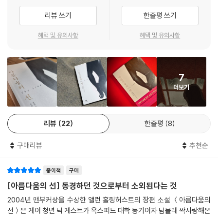
는 오점 없이 완벽한 종지는 현재 영어로 쓰인 산문이 줄 수 있는 가장 예리
쓰기 위해 노력했습니다.”
한 쾌감일 것이다.
리뷰 쓰기
한줄평 쓰기
그러나 홀링허스트는 자신을 게이작가로 규정하고 자신의 작품을 게이소
- [데일리 텔레그래프] (앤서니 퀸)
혜택 및 유의사항
혜택 및 유의사항
설로 분류하는 것이 그와 그의 작품을 폄하하고 한정하는 의도로 이용되길
원치 않는다고 덧붙였다. 『아름다움의 선』은 수상 소식을 전한 영미언론의
때때로 플롯과 캐릭터가 필요 없게 느껴질 만큼 순수한 직관과 함의를 바
호들갑과 스미스식의 소극적 방어 사이에 위치한다. 『아름다움의 선』은
탕으로 너무나 절묘하게 쓰인 소설. 호황기를 맞은 사회의 좋은 날들과 내
“거의 모든 문장이 아름다운”(『텔레그래프』) 작품이다. 그러나 그 앞에
7
부자이자 침입자인 인물이 지닌 모호한 매력을 능숙하게 그려낸다. 그러나
‘게이소설을 떠나서’라는 수식어를 붙일 필요는 없을 것이다. 앨런 홀링허
더보기
이 작품을 읽는 기쁨과 보상은 작품의 희극적이고 기록물적인 성취를 넘어
스트는 30년 동안 단 여섯편의 장편소설을 발표하면서(그는 한 인터뷰에
서, 작가가 세상을 바라보는 예리한 이해에서 찾을 수 있다.
서 하루에 300~400단어만 쓰거나 한 글자도 안 쓸 때도 많다고 밝혔다)
- [썬데이 타임스]
자신을 게이작가로만 한정하거나 반대로 게이작가라는 정체성을 아예 배
리뷰
22
한줄평
8
제하려는 양극단의 편견을 정면으로 돌파해왔고, 현재 영국문학을 대표하
매 페이지마다 인상적인 부분이 있다. (…) 단지 유머뿐 아니라 어떤 캐릭
는 “동시대 거장”(『타임스』)으로 인정받고 있다.
구매리뷰
추천순
터도 피해가지 않는 신랄하면서도 도덕적으로 엄격한 풍자가 재미를 더한
다.
어떤 계절은 지워지지 않는 흔적을 남긴다
종이책
구매
- [타임스 리터러리 써플리먼트]
평범한 남자의 인생을 뒤흔든 세번의 여름
[아름다움의 선] 동경하던 것으로부터 소외된다는 것
2004년 맨부커상을 수상한 앨런 홀링허스트의 장편 소설 ＜아름다움의
영국에서 마거릿 대처가 재집권에 성공한 1983년 여름, 옥스퍼드 대학에
홀링허스트는 아름답게 쓴다. 그의 문장들은 때때로 정성과 정교한 기술로
선＞은 게이 청년 닉 게스트가 옥스퍼드 대학 동기이자 남몰래 짝사랑해온
서 영문학을 전공하고 막 졸업한 닉 게스트는 런던에서 대학원 진학을 앞
깎아낸 조각을 보는 듯한 기쁨을 준다. 그는 흘깃 눈길을 던지는 것만으로