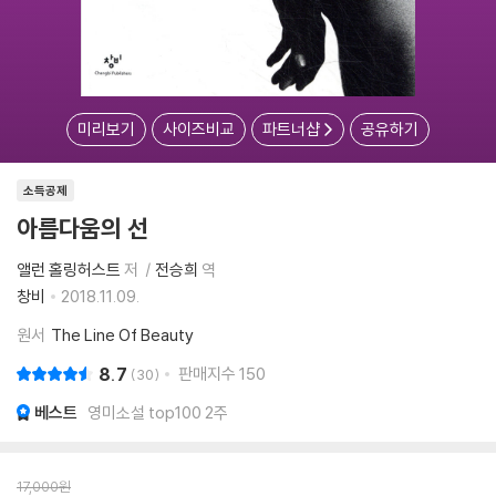
미리보기
사이즈비교
파트너샵
공유하기
소득공제
아름다움의 선
앨런 홀링허스트
저
전승희
역
창비
2018.11.09.
원서
The Line Of Beauty
8.7
판매지수
150
30
베스트
영미소설 top100 2주
17,000
원