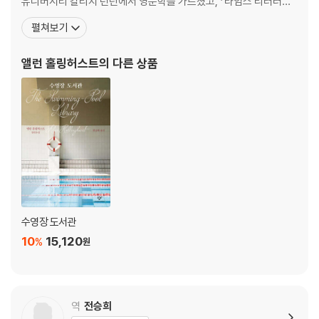
유니버시티 칼리지 런던에서 영문학을 가르쳤고, 『타임스 리터러리
써플리먼트』의 부편집장 등을 역임했다. 현재 런던에 거주 중이다.
펼쳐보기
『아름다움의 선』으로 2004년 맨부커상을 수상했으며, 『수영장 도서
관』(1988)으로 써머싯몸상과 스톤월 도서상을, 『폴딩 스타』(1994)
앨런 홀링허스트
의 다른 상품
로 제임스테이트블랙 기념상을 받았다. 그밖에도
수영장 도서관
10
15,120
%
원
역
전승희