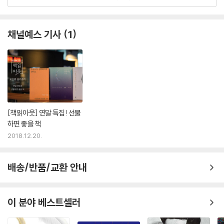
영국소설 전통의 적자이자 퀴어문학의 위상을 바꿔놓은 문화적 아이콘
앨런 홀링허스트에 대한 몇가지 사실
채널예스 기사
1
앨런 홀링허스트는 은행 지점장으로 고전 미술과 음악에 조예가 깊었던 아
버지의 영향을 깊이 받으며 자라났다. 그러한 흔적은 『아름다움의 선』을
비롯한 그의 작품 곳곳에서 드러난다. 풍족한 환경에서 큰 어려움 없이 성
장했다고 볼 수도 있겠지만 자신의 정체성에 대한 고민을 가족과 함께 나
눌 수는 없었다. 그는 2018년 4월 『뉴욕 타임스 매거진』과 한 인터뷰에서
옥스퍼드 학부를 갓 졸업한 20대 초반에 아버지와 나누었던 대화 한토막
[책읽아웃] 연말 특집! 선물
을 들려준다.
하면 좋을 책
2018.12.20.
“요즘 만나는 여자친구 있니, 아들아?”
“아니요, 아빠. 없어요.”
배송/반품/교환 안내
“별로 관심이 없는 게지, 그렇지?”
“네, 별로.”
“그래, 그럴 거라 생각했다.”
이 분야 베스트셀러
그걸로 이야기는 끝이었다. 가족 사이에선 그가 동성애자라는 사실을 언급