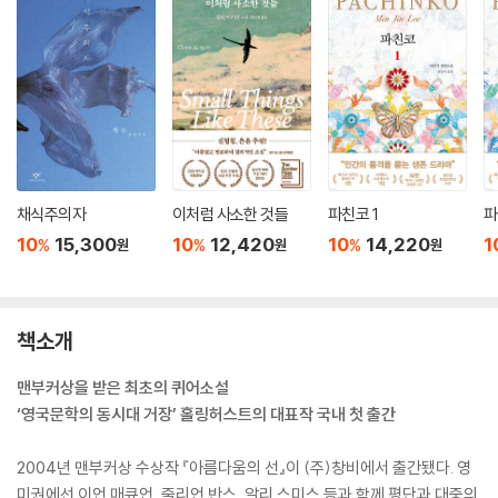
채식주의자
이처럼 사소한 것들
파친코 1
파
10
15,300
10
12,420
10
14,220
1
%
%
%
원
원
원
책소개
맨부커상을 받은 최초의 퀴어소설
‘영국문학의 동시대 거장’ 홀링허스트의 대표작 국내 첫 출간
2004년 맨부커상 수상작 『아름다움의 선』이 (주)창비에서 출간됐다. 영
미권에선 이언 매큐언, 줄리언 반스, 알리 스미스 등과 함께 평단과 대중의