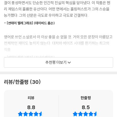
런 홀링허스트의 대표작이다. 우리나라에 비해 성소수자에 대한 인식이 훨
결이 풍성하면서도 단순한 인간적 진실의 핵심을 담아냈다. 이 작품은 헨
씬 개방적인 영미권에서도 남성 동성애자의 성애를 정면으로 다룬 『아름
리 제임스의 훌륭한 유산이다. 어떤 면에서는 홀링허스트가 그의 스승을
다움의 선』의 맨부커상 수상은 하나의 ‘사건’이었다. 신문들은 일제히 그
능가했다. 그의 산문은 극도로 우아하고 극도로 간결하다.
소식을 대서특필했다. ‘게이소설이 맨부커상을 수상하다’(『텔레그래프』
- [썬데이 텔레그래프] (데이비드 롭슨)
『이브닝 스탠더드』), ‘영국 게이들의 삶 이야기가 최고의 문학상을 받
다’(『뉴욕 타임스』). 심지어 ‘게이섹스가 부커상을 타다’(『데일리 익스프레
영어로 쓰인 소설로서 이 이상 좋을 순 없을 것. 거의 모든 문장이 아름답고
스』), ‘게이책이 이기다(수상하다)’(『더 썬』) 같은 제목도 있었다. 상이 제
전체적인 재미도 놓치지 않는다. 대처와 에이즈 시대를 환기하는 최고의
정된 지 36년 만에 처음 수상작으로 선정된 게이소설이라는 점이 화제를
작품.
불러일으킨 것이다. 당시 심사위원장이었던 전 문화부 장관 크리스 스미스
가 영국 최초의 ‘커밍아웃을 한 게이 장관’이었기에 의혹의 시선을 던지는
- [썬데이 텔레그래프] (조너선 베이트)
추천평 더보기
논조도 있었다. 스미스는 이러한 반응을 의식한 듯 “이 작품이 게이소설이
라는 사실은 심사 과정에서 전혀 고려되지 않았다”며 선을 긋기도 했다.
기막히게 좋다. (…) 나무랄 데 없이 절묘하게 뉘앙스를 담아낸 암시들이
그야말로 수천개에 이른다. 홀링허스트는 소설 분야에서 대가에 의해 이루
리뷰/한줄평
30
물론 작가 앨런 홀링허스트는 커밍아웃을 한 게이다. 『아름다움의 선』은
어지는 도약이―그 과정의 영향력과 아름다움이―오늘날에도 여전히 유
게이소설이다. 사실 그가 쓴 모든 소설이 게이소설이다. 작가 자신도 수상
효하다는 살아 있는 증거다.
당시 『가디언』과 한 인터뷰에서 이렇게 밝힌 바 있다. “처음부터 저는 서사
리뷰
한줄평
- [데일리 텔레그래프] (제프 다이어)
적 지위에서 게이적인 것(gayness)이란 무엇인가 하는 추정에서 시작하
8.8
8.5
는 책을 쓰기 위해, 대부분의 소설이 당연한 듯 이성애자의 관점에서 쓰이
앨런 홀링허스트는 자신의 창작활동의 정점을 보여준다. 이 소설이 다다르
는 것처럼 이런저런 변명을 덧붙이지 않고 게이의 관점에서 게이의 삶을