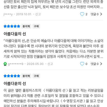
상대인 토비 페든의 집에 머무르는 몇 년의 시간을 그린다. 런던 외곽의 중
두고 막역한 옥스퍼드 동기이자 은밀히 짝사랑해온 상대인 토비 페든의 집
도 캐릭터를 명확하게 드러내는 재주를 가졌다.
산층 집안 출신인 닉과 달리, 토비 페든은 보수당 초선 의원인 아버지와 부
에 ‘게스트’로 머물게 된다. 노팅힐에 위치한 흰 저택에 사는 토비의 부모는
유한 은행가 가문 출신의 어머니를 둔 최상류층 집안 출신이다. 닉은 조울
- [아이리시 타임스]
j****y
2019.10.01.
신고
2
댓글
0
야심만만한 사십대 보수당 초선의원 제럴드와 부유한 은행가 가문 출신의
증을 앓는 토비
레이철이다. 여기에 조울증을 앓는 토비의 여동생 캐서린까지 포함한 페든
홀링허스트는 자신이 뜻하는 대로 언어를 만들어낸다. 동시대의 많은 소설
종이책
구매
가족을 통해 닉은 꿈도 꾸지 못했던 화려한 상류사회에 점점 더 깊이 발을
을 빈약하고 미진한 것으로 만들어버리는 작품. 대처 시대의 최전성기에
담가간다. 정재계 인사들이 즐비한 빅토리아 시대 저택의 파티, 막연히 동
아름다움의 선
대한 탁월하게 웃기고 정확한 풍자.
경의 시선으로만 바라봤던 상류층 옥스퍼드 동기들과의 교류, 날카로운 첫
『아름다움의 선』은 단순히 예술이나 아름다움에 대해 이야기하는 소설이
- [이브닝 스탠더드]
섹스와 첫사랑. 대처 시대 호황기의 정점이었던 그해 여름은 모든 것이 아
아니었다. 읽을수록 한 시대의 분위기와 인간관계, 욕망과 불안이 아주 섬
름다웠다.
세하게 얽혀 있는 작품이라는 생각이 들었다. 처음에는 다소 차분한 분위
읽는 재미가 있다. 견고하고 전통에 충실하면서도 아름답게 직조되었다.
기로 시작되지만 점점 인물들의 감정과 사회적 긴장이 드러나면서 깊게 몰
그들은 일분?어쩌면 이분쯤 더 키스했다. 닉은 감미로운 리듬, 리오의 입
상당한 걸작. (…) 누구나 가죽 공예나 호두나무 계기판의 문학 버전 같은
입하게 된다. 특히 주인공 닉의 시선을 따라가다 보면 겉으로는 안정되어
g*******9
2026.05.30.
신고
0
댓글
0
보이는 사람들
술에서 전해지는 더할 수 없는 부드러움과 그 두꺼운 혀의 강요에 반쯤 최
글쓰기의 순수한 세련됨에 감탄할 수밖에 없을 것이다. 홀링허스트의 결점
면이 걸려서 시간의 흐름을 의식할 수 없었다. 그 쉴 새 없는 움직임과 자신
없는 산문에 편안히 자신을 내맡기면 1980년대 런던으로 떠날 수 있다. 그
종이책
구매
이 애무의 대상이 되었다는 사실에 숨이 멎을 것만 같았다. 술집에서 나눈
여정은 매끄럽고 유유하며 전적으로 매혹적이다.
아름다운의 선
산만한 대화 중 어떤 것도 이런 걸 암시하지 않았고, 책에서도 이런 상태를
- [스코틀랜드 온 썬데이]
묘사한 것은 본 적이 없었다. 그는 쓰라릴 만큼 각오가 되어 있는 동시에 전
이 글은 앨런 홀링허스트의 ＜아름다움의 선＞을 읽고 적는 리뷰글임을
미리 밝혀둡니다.작품 관련 스포일러 및 결말을 포함하고 있을 수 있으니
혀 준비가 안된 상태이기도 했다.(60면)
걸출한 소설. (…) 홀링허스트는 우아한 문장들을 써내는 데 실패하는 법이
예민하신 분들은 주의해주시길 바랍니다.＜수영장 도서관＞을 읽고 인상
없으며, 그의 문체와 품위 있게 신랄한 유머는 독자들을 소란했던 시대로
깊어 작가의 다른 작품도 찾아보던 중 이 작품을 알게 되었다.성소수자 인