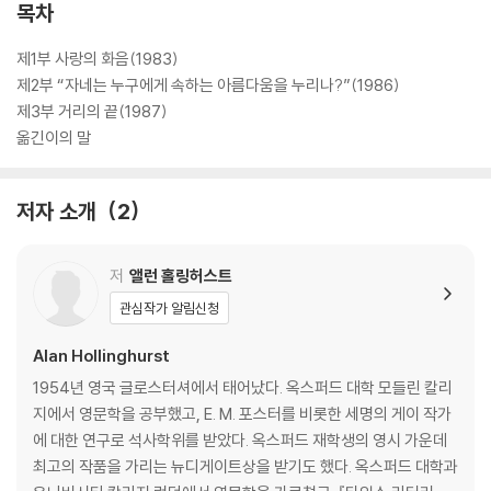
그만큼 긴 그늘을 드리우기 시작한다.
목차
소설은 1983, 1986, 1987년의 총 세개 장에서 “흔해빠진 부모의 흔해빠
제1부 사랑의 화음(1983)
진 아들”인 게이 청년 닉과 대처 시대의 전형과도 같은 페든 가족 사이에서
제2부 “자네는 누구에게 속하는 아름다움을 누리나?”(1986)
유지되는 내밀한 긴장을 축으로 영국 상류층의 위선과 모순, 닉과 주변 동
제3부 거리의 끝(1987)
성애자들의 현실적인 삶, 1980년대에 부상한 에이즈 위기 등을 세밀하게
옮긴이의 말
다룬다. 영국 공영방송 BBC에서 3부작 미니시리즈로 제작되기도 했다.
저자 소개
2
저
앨런 홀링허스트
관심작가 알림신청
Alan Hollinghurst
1954년 영국 글로스터셔에서 태어났다. 옥스퍼드 대학 모들린 칼리
지에서 영문학을 공부했고, E. M. 포스터를 비롯한 세명의 게이 작가
에 대한 연구로 석사학위를 받았다. 옥스퍼드 재학생의 영시 가운데
최고의 작품을 가리는 뉴디게이트상을 받기도 했다. 옥스퍼드 대학과