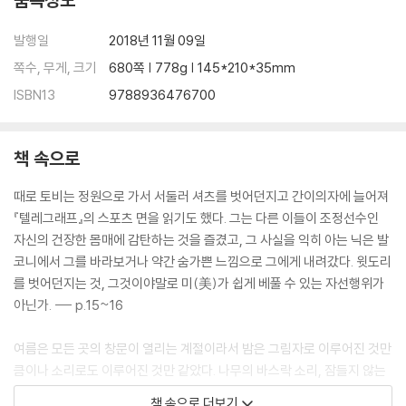
발행일
2018년 11월 09일
쪽수, 무게, 크기
680쪽 | 778g | 145*210*35mm
ISBN13
9788936476700
책 속으로
때로 토비는 정원으로 가서 서둘러 셔츠를 벗어던지고 간이의자에 늘어져
『텔레그래프』의 스포츠 면을 읽기도 했다. 그는 다른 이들이 조정선수인
자신의 건장한 몸매에 감탄하는 것을 즐겼고, 그 사실을 익히 아는 닉은 발
코니에서 그를 바라보거나 약간 숨가쁜 느낌으로 그에게 내려갔다. 윗도리
를 벗어던지는 것, 그것이야말로 미(美)가 쉽게 베풀 수 있는 자선행위가
아닌가. --- p.15~16
여름은 모든 곳의 창문이 열리는 계절이라서 밤은 그림자로 이루어진 것만
큼이나 소리로도 이루어진 것만 같았다. 나무의 바스락 소리, 잠들지 않는
차들의 부르릉 소리, 먼 곳의 자동차 경적과 브레이크를 밟을 때 나는 끼익
책 속으로 더보기