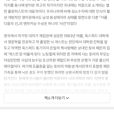
지지를 동시에 받아온 최고의 작가이지만 국내에는 처음으로 소개되는 앨
런 홀링허스트의 대표작이다. 우리나라에 비해 성소수자에 대한 인식이 훨
씬 개방적인 영미권에서도 남성 동성애자의 성애를 정면으로 다룬 『아름
다움의 선』의 맨부커상 수상은 하나의 ‘사건’이었다.
영국에서 마거릿 대처가 재집권에 성공한 1983년 여름, 옥스퍼드 대학에
서 영문학을 전공하고 막 졸업한 닉 게스트는 런던에서 대학원 진학을 앞
두고 막역한 옥스퍼드 동기이자 은밀히 짝사랑해온 상대인 토비 페든의 집
에 ‘게스트’로 머물게 된다. 노팅힐에 위치한 흰 저택에 사는 토비의 부모는
야심만만한 사십대 보수당 초선의원 제럴드와 부유한 은행가 가문 출신의
레이철이다. 여기에 조울증을 앓는 토비의 여동생 캐서린까지 포함한 페든
가족을 통해 닉은 꿈도 꾸지 못했던 화려한 상류사회에 점점 더 깊이 발을
담가간다. 정재계 인사들이 즐비한 빅토리아 시대 저택의 파티, 막연히 동
경의 시선으로만 바라봤던 상류층 옥스퍼드 동기들과의 교류, 날카로운 첫
섹스와 첫사랑. 대처 시대 호황기의 정점이었던 그해 여름은 모든 것이 아
름다웠다. 1986년, 역시 남몰래 동경해온 옥스퍼드 동창이자 레바논계 백
책소개 더보기
만장자의 아들 와니와 연인이 된 닉은 방탕하고 호화로운 생활을 즐긴다.
코카인, 스리섬, 럭셔리한 사무실, 번듯한 명함… 그러나 아름다운 시절은