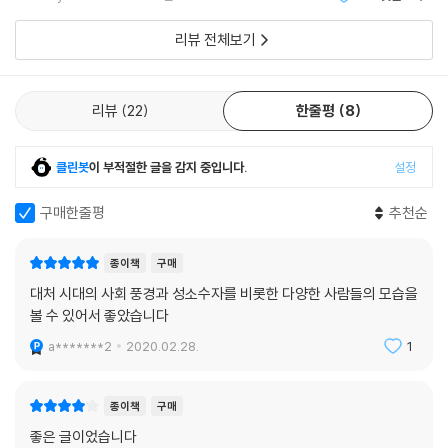
픔이 돼버린다.
예민하게 포착한 대처 시대의 초상
홀링허스트의 글쓰기는 명확하고, 차분한 감정적 과묵함의 영역 안에서 무
리뷰 전체보기
리하지 않는 특징이 있다. (…) 슬픔과 기쁨의 풍부한 리듬과 함께 언제나
닉이 페든가 저택에 들어가는 눈부신 여름날에서 시작해 그곳을 나오는 스
스타일리시하고 안정적이다.
산한 가을날로 끝나는 이 소설에서 다룬 4년은 한 청년의 ‘헤이데이’(전성
- [뉴 스테이츠먼]
기)이자 대처 집권기의 ‘헤이데이’와 정확히 맞물린다. 그럼으로써 이 작품
리뷰
22
한줄평
8
은 한 청년의 성장소설이자 대처 시대를 풍자하는 사회소설의 면모를 동시
거의 믿을 수 없을 만큼 잘 쓰였다. (…) 코카인과 간음과 동성애와 마거릿
에 획득한다. 1982년 아르헨띠나와 벌인 포클랜드전쟁에서 승리한 대처
클린봇
이 부적절한 글을 감지 중입니다.
설정
대처를 진지한 소설에서 다루는 일은 완벽한 조율을 요구한다. 홀링허스트
정부는 최고의 지지율을 기록하며 이듬해 선거에서 “압도적 승리”를 거둔
는 그런 능력이 있음을 보여주었다. 눈부시고 매우 동시대적인 면에서 이
다. 마거릿 대처는 이 책의 원경과 근경에서 때로는 본명으로, 때로는 ‘그
구매한줄평
추천순
책은 비극이다. 그러나 한편으론 끊임없이 웃긴다.
분’ ‘레이디’ ‘T 부인’ ‘매기’ ‘푸른 리본’ 등으로 끊임없이 존재감을 드러낸
다. 주인공 닉과 대처 수상을 위시한 소설 속 보수당원들이 구가하는 아름
- [스펙테이터]
종이책
구매
다운 날들은 제2부의 마지막, 닉이 페든가의 파티를 찾은 수상과 함께 춤
대처 시대의 사회 풍경과 성소수자를 비롯한 다양한 사람들의 모습을
을 추는 장면에서 절정에 달한다.
고집불통, 족벌주의, 인종차별, 무신경, 비열함의 시대를 훌륭하게 환기했
볼 수 있어서 좋았습니다
다. (…) 놀랍다.
그러나 익히 알려져 있다시피, 그러한 화려함 이면에는 ‘대처주의’라는 이
a*******2
2020.02.28.
1
- [인디펜던트]
름으로 공공서비스를 무차별 민영화하고 복지혜택을 전면적으로 축소하
는 등 사회계급 간에 깊은 골을 파 영국사회에 아물지 않은 상처를 남긴 그
종이책
구매
늘이 자리한다. 대처 정부의 위기는 제3부에서 “런던 증시에서 단 하루 만
좋은 글이었습니다
에 500억(파운드)이 사라”지는 원경으로 제시되고, 닉에게 그 위기는