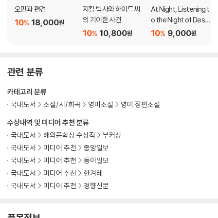
오만과 편견
지킬 박사와 하이드 씨
At Night, Listening t
의 기이한 사건
o the Night of Destr
10
18,000
%
원
uction
10
10,800
10
9,000
%
%
원
원
관련 분류
카테고리 분류
국내도서
소설/시/희곡
영미소설
영미 장편소설
수상내역 및 미디어 추천 분류
국내도서
해외문학상 수상작
부커상
국내도서
미디어 추천
중앙일보
국내도서
미디어 추천
동아일보
국내도서
미디어 추천
한겨레
국내도서
미디어 추천
경향신문
품목정보