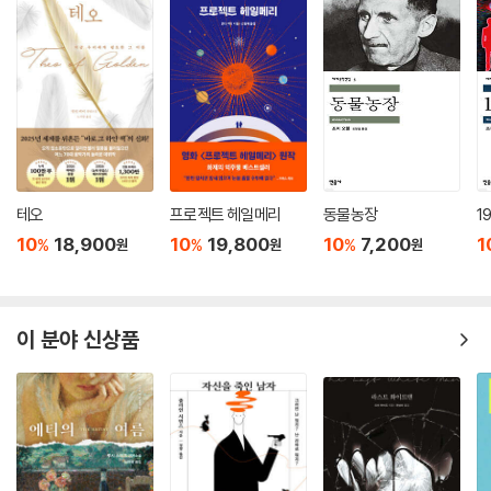
하는 것이 불필요한 일이라는 암묵적 합의가 지속되었다. 이러한 홀링허스
트 가족의 분위기는 당시 영국사회의 지배적인 분위기와 크게 다르지 않았
다.
홀링허스트가 첫 소설 『수영장 도서관』(1988)을 출간했을 때만 해도, 영
국에서 동성애가 불법이 아니게 된 지 20년이 지난 뒤였지만, 여전히 소설
에서 공공연한 동성애자 캐릭터와 그들을 둘러싼 환경은 존재하지 않는 것
이나 다름없었으며 문화계 전반으로 범위를 넓혀도 마찬가지였다. 그러나
테오
프로젝트 헤일메리
동물농장
1
『수영장 도서관』이 센세이션이라 할 만큼 큰 인기를 끌며 베스트셀러에 오
10
18,900
10
19,800
10
7,200
1
%
%
%
원
원
원
르고 평단의 인정까지 받으면서, 일종의 B급 하위장르로 경시되던 퀴어문
학이 영국 주류 문학계에서 논의되기 시작했다. 이러한 상황에 비추어 『뉴
욕 타임스』에서는 그를 가리켜 ‘소설의 게이 해방자’라고 표현하기도 했다.
물론 『아름다움의 선』으로 맨부커상을 수상한 이후에는 그가 현재 영국문
이 분야 신상품
학을 대표하는 거장임을 의심하는 목소리는 완전히 자취를 감추었다.
홀링허스트의 작품은 무엇보다 그가 가장 큰 영향을 받았다고 수차례 밝힌
헨리 제임스를 비롯한 영국소설의 전통을 충실히 따른다. 『죽기 전에 꼭 읽
어야 할 책 1001』에서는 『아름다움의 선』을 가리켜 “영국의 문학적 전통 -
정확하고 고양된 문장, 등장인물을 향한 정확한 시선, 사교계 명사의 연설