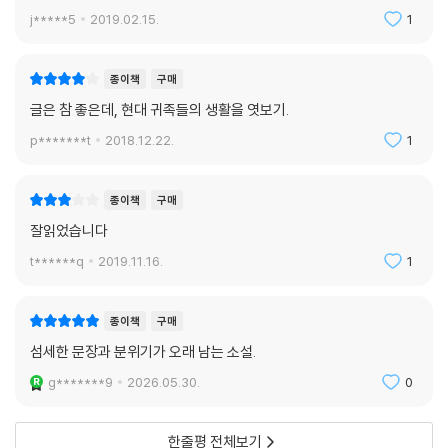
“동성애자들이 무더기로 죽어나가”는 ‘에이즈’라는 이름으로 다가온다. 승
j*****5
2019.02.15.
1
승장구하던 시절에 수면 아래 잠들어 있던, 닉이 예민하게 의식하고 표현
해온 닉과 페든가 사이의 계급적, 성적 정체성을 둘러싼 균열과 긴장은 이
종이책
구매
러한 위기를 계기로 수면 위로 드러난다. 좋은 날은 갔고, 인물들은 맨얼굴
글은 참 좋은데, 현대 귀족들의 생활을 엿보기.
을 드러낸다.
p*******t
2018.12.22.
1
이 소설의 제목인 ‘아름다움의 선’은 18세기 영국 화가 윌리엄 호가스가
『미의 분석』(The Analysis of Beauty)이라는 책에서 제시한 개념으로,
종이책
구매
호가스는 완만한 S자를 이루는 특정한 곡선에 아름다움과 우아함의 원칙
잘읽었습니다
이 담겨 있다고 주장했다. 닉은 페든 저택의 화려한 고가구들에서, 자신의
동성 연인의 몸에서 이 곡선을 발견하며 그 개념을 천착한다. 그러나 소설
t******q
2019.11.16.
1
속 상류층 사람들에게 프랑스 고가구나 쎄잔의 오리지널 작품은 그저 자신
의 부를 과시하기 위한 수단일 뿐이다. 중산층 출신의 성소수자라는 이중
종이책
구매
의 계급적 한계를 끊임없이 자각하면서도, 닉은 그들의 생활양식에 존재하
섬세한 문장과 분위기가 오래 남는 소설.
는 아름다움과 세련됨을 사랑하고, 그것을 더 본질적으로 즐길 줄 아는 인
물이다. 그들의 모순을 의식하면서도 애써 눈감으며 그 편안함과 아름다움
g*******9
2026.05.30.
0
에 도취되고 순응하던 닉은 그들의 밑바닥을 마주하고서야 비로소 눈을 뜬
다.
한줄평 전체보기