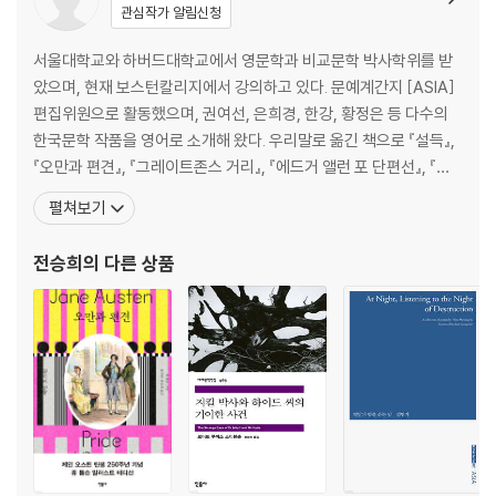
관심작가 알림신청
서울대학교와 하버드대학교에서 영문학과 비교문학 박사학위를 받
았으며, 현재 보스턴칼리지에서 강의하고 있다. 문예계간지 [ASIA]
편집위원으로 활동했으며, 권여선, 은희경, 한강, 황정은 등 다수의
한국문학 작품을 영어로 소개해 왔다. 우리말로 옮긴 책으로 『설득』,
『오만과 편견』, 『그레이트존스 거리』, 『에드거 앨런 포 단편선』, 『도
심의 절간』, 『아서 고든 핌의 이야기』, 『지킬 박사와 하이드 씨의 기이
펼쳐보기
한 이야기』와 앨런 홀링허스트의 부커상 수상작 『아름다움의 선』, 샤
힌 아크타르의 아시아문학상 수상작 『여자를 위한 나라는 없다』 등이
전승희
의 다른 상품
있다. Jeon Seung He