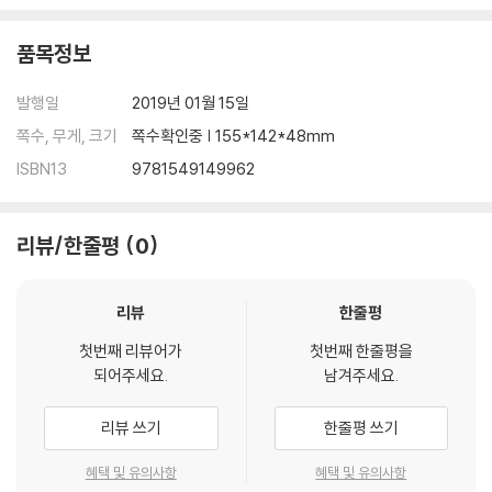
aning of the changes taking place in our time. We are at a critic
al juncture in the confrontation between the vast power of gia
품목정보
nt high-tech companies and government, the hidden economi
c logic of surveillance capitalism, and the propaganda of mach
발행일
2019년 01월 15일
ine supremacy that threaten to shape and control human life.
쪽수, 무게, 크기
쪽수확인중 | 155*142*48mm
Will the brazen new methods of social engineering and behavi
ISBN13
9781549149962
or modification threaten individual autonomy and democratic r
ights and introduce extreme new forms of social inequality? O
r will the promise of the digital age be one of individual empo
리뷰/한줄평
0
werment and democratization?The Age of Surveillance Capit
alism is neither a hand-wringing narrative of danger and declin
e nor a digital fairy tale. Rather, it offers a deeply reasoned an
리뷰
한줄평
d evocative examination of the contests over the next chapt
첫번째 리뷰어가
첫번째 한줄평을
er of capitalism that will decide the meaning of information civ
되어주세요.
남겨주세요.
ilization in the twenty-first century. The stark issue at hand is
whether we will be the masters of information and machines
리뷰 쓰기
한줄평 쓰기
or its slaves.
혜택 및 유의사항
혜택 및 유의사항