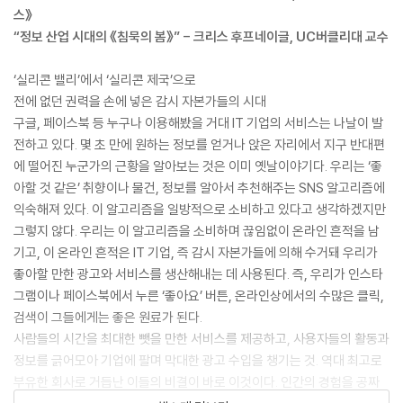
스》
“정보 산업 시대의 《침묵의 봄》” - 크리스 후프네이글, UC버클리대 교수
‘실리콘 밸리’에서 ‘실리콘 제국’으로
전에 없던 권력을 손에 넣은 감시 자본가들의 시대
구글, 페이스북 등 누구나 이용해봤을 거대 IT 기업의 서비스는 나날이 발
전하고 있다. 몇 초 만에 원하는 정보를 얻거나 앉은 자리에서 지구 반대편
에 떨어진 누군가의 근황을 알아보는 것은 이미 옛날이야기다. 우리는 ‘좋
아할 것 같은’ 취향이나 물건, 정보를 알아서 추천해주는 SNS 알고리즘에
익숙해져 있다. 이 알고리즘을 일방적으로 소비하고 있다고 생각하겠지만
그렇지 않다. 우리는 이 알고리즘을 소비하며 끊임없이 온라인 흔적을 남
기고, 이 온라인 흔적은 IT 기업, 즉 감시 자본가들에 의해 수거돼 우리가
좋아할 만한 광고와 서비스를 생산해내는 데 사용된다. 즉, 우리가 인스타
그램이나 페이스북에서 누른 ‘좋아요’ 버튼, 온라인상에서의 수많은 클릭,
검색이 그들에게는 좋은 원료가 된다.
사람들의 시간을 최대한 뺏을 만한 서비스를 제공하고, 사용자들의 활동과
정보를 긁어모아 기업에 팔며 막대한 광고 수입을 챙기는 것. 역대 최고로
부유한 회사로 거듭난 이들의 비결이 바로 이것이다. 인간의 경험을 공짜