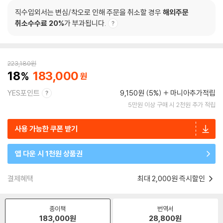
직수입외서는 변심/착오로 인해 주문을 취소할 경우
해외주문
취소수수료 20%
가 부과됩니다.
223,180
원
18
183,000
YES포인트
9,150원 (5%)
마니아추가적립
5만원 이상 구매 시 2천원 추가 적립
사용 가능한 쿠폰 받기
앱 다운 시 1천원 상품권
결제혜택
최대 2,000원 즉시할인
종이책
번역서
183,000
원
28,800
원