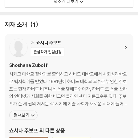
로 추출해 은밀하게 상업적 행위의 원재료로 이용하며 이것이 곧 권력이
책소개 더보기
되는 새로운 자본주의 체제. 쇼샤나 주보프는 이를 ‘감시 자본주의’라고 명
명했다.
저자 소개
1
감시 자본주의하에서 예측 가능한 유기체로 전락한 인간
감시 자본주의 체제는 단순히 우리의 정보를 교묘히 빼내 거래하는 것에서
저
쇼샤나 주보프
끝나지 않는다. 기하급수적으로 축적되는 우리의 정보를 통해 우리의 행동
을 수집, 분석, 범주화, 예측해 상업적으로 이용하는 것에서 더 나아가 우
관심작가 알림신청
리의 행동을 유도, 통제, 조종, 조건화한다. 결국 우리는 시나브로 그들이
Shoshana Zuboff
제공하는 것만을 소비하는 맞춤 고객이 되고, 우리의 정보가 원재료가 되
는 감시 자본주의 사이클의 ‘예측 가능한 유기체’로 전락하고 만다. 구글을
시카고 대학교 철학과를 졸업하고 하버드 대학교에서 사회심리학으
검색하던 주체에서 검색 대상이 돼버리는 역설 즉, 자유의지를 가진 인간
로 박사학위를 받았다. 1981년에 하버드 대학교 교수로 부임한 주보
이 아니라 수집 당하고 분석 당하는 데이터, 타인의 이익을 위해 철저히 이
프는 현재 하버드 비즈니스 스쿨 명예교수이자, 하버드 로 스쿨 산하
용당하는 꼭두각시가 되는 것. 이것이 쇼샤나 주보프가 말하는 유비쿼터스
의 인터넷과 사회를 위한 버크먼 클라인 센터 자문교수로 있다. 주보
테크놀로지의 역설이다.
프가 쓴 세 권의 저서는 각 시기에 기술 사회가 새로운 시대에 들어섰
음을 알렸다. 1980년대 말에 출간된 《스마트 기계의 시대》는 컴퓨터
펼쳐보기
피할 수 없다면 지켜라
가 어떻게 근대적 작업장을 혁명적으로 변화시킬 것인지를 예견했다.
우리는 아무도 저지할 수 없는 감시 자본주의 시대를 살고 있다. 과거 조지
이 책은 “보기 드물게 독창적인 저서”라는 찬사와 함께 《뉴욕 타임스
쇼샤나 주보프
의 다른 상품
오웰은 《1984》를 통해 비인간적이고 통제적인 권력에 우리의 삶을 내주
북 리뷰》 1면에 실렸다. 21세기 초에 쓴 《지원