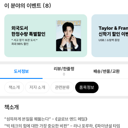
이 분야의 이벤트
8
리뷰/한줄평
도서정보
배송/반품/교환
0
책소개
저자 소개
관련분류
품목정보
책소개
“섬뜩하게 본질을 꿰뚫는다” - 《글로브 앤드 메일》
“빅 테크의 힘에 대한 가장 중요한 비판” - 라나 포루하, 《파이낸셜 타임