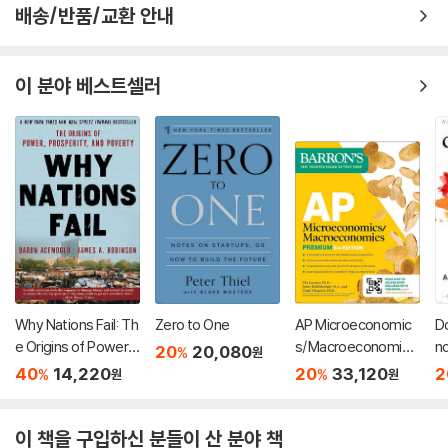
배송/반품/교환 안내
이 분야 베스트셀러
Why Nations Fail: Th
Zero to One
AP Microeconomic
Do
e Origins of Power,
s/Macroeconomics
nd
20
20,080
%
원
Prosperity, and Pov
Premium, Eighth Edi
A
40
14,220
20
33,120
2
%
%
원
원
erty
tion: Prep Book with
4 Practice Tests +
Comprehensive Re
이 책을 구입하신 분들이 산 분야 책