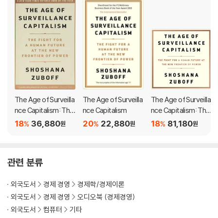
지 말라고 경고했다. 쇼샤나 주보프는 조지 오웰의 경고에 응답해야 한다
고 말한다. 모든 인간의 경험을 하찮게 취급하며 매 순간 우리의 삶의 조각
을 수탈해가는 이 시대적 흐름에 맞서야 한다는 것이다.
인간을 향한 감시 자본의 쿠데타는 이미 시작됐다. 우리는 불가피한 사용
자이기에 수탈을 피할 수 없다. 그렇다면 우리의 본성을 지킬 권리, 무분별
한 정보 수탈에서 망명할 권리는 어떻게 지킬 수 있을까? 쇼샤나 주보프는
우리가 빼앗기고 있는 것에 대해 의문을 제기하고 분노할 것을 주문한다.
이 쿠데타를 저지하는 힘은 결국 인간에게서 나온다는 것이다.
과거 산업 자본주의의 희생양은 말 못하는 자연이었다. 그러나 감시 자본
The Age of Surveilla
The Age of Surveilla
The Age of Surveilla
주의가 희생양으로 삼은 것은 인간, 힘껏 목소리를 낼 수 있는 인간이다. 이
nce Capitalism: The
nce Capitalism
nce Capitalism: The
책은 감시 자본가들과 감시 자본주의 시대를 살아가는 모두가 듣길 바라며
Fight for a Human Fu
Fight for a Human Fu
18
36,880
20
22,880
18
81,180
%
%
%
원
원
원
ture at the New Fro
ture at the New Fro
힘껏 외치는 큰 목소리다.
ntier of Power
ntier of Power
The challenges to humanity posed by the digital future, the fir
관련 분류
st detailed examination of the unprecedented form of power
called surveillance capitalism, and the quest by powerful corp
외국도서
경제 경영
경제학/경제이론
orations to predict and control our behavior.Shoshana Zubof
외국도서
경제 경영
오디오북 (경제경영)
f's interdisciplinary breadth and depth enable her to come to
외국도서
컴퓨터
기타
grips with the social, political, business, and technological me