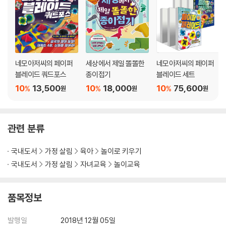
『세상에서 제일 쉬운 그림 그리기』
어떤 재료로 그릴까요?
동그라미, 세모, 네모로 그리기
네모아저씨의 페이퍼
세상에서 제일 똘똘한
네모아저씨의 페이퍼
Part 1. 사람
블레이드 쿼드포스
종이접기
블레이드 세트
동글동글 얼굴
10
13,500
10
18,000
10
75,600
%
%
%
원
원
원
씩씩한 남자아이
사랑스런 여자아이
엄마가 제일 좋아
관련 분류
아빠가 제일 멋져
귀염둥이 내 동생
국내도서
가정 살림
육아
놀이로 키우기
하하 할아버지
국내도서
가정 살림
자녀교육
놀이교육
호호 할머니
삼촌은 요리사
자야 할 시간이에요
품목정보
코트 입은 소녀
발행일
2018년 12월 05일