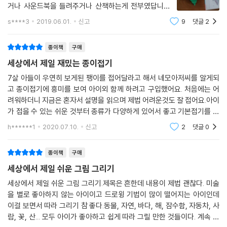
날쌘돌이 오토바이
거나 사운드북을 들려주거나 산책하는게 전부였답니다.
칙칙폭폭, 기다란 기차
그런데 두돌이 다가오는 요즘엔 문득 장난감 보다는 그림
s****3
2019.06.01.
신고
9
댓글
2
우주선을 쏘아 올리는 로켓
을 그려주거나 색종이를 접어주면서 놀아주고 싶다는 생
각이 들어서 구입한 책입니다.이 책을 따라 외손
종이책
구매
Part 5. 상상 나라
귀여운 고깔모자 요정
세상에서 제일 재밌는 종이접기
로봇아, 놀자
7살 아들이 우연히 보게된 팽이를 접어달라고 해서 네모아저씨를 알게되
인어공주와 함께 수영을
고 종이접기에 흥미를 보여 아이외 함께 하려고 구입했어요. 처음에는 어
신 나는 피에로
려워하더니 지금은 혼자서 설명을 읽으며 제법 어려운것도 잘 접어요.아이
공룡이 다시 살아온다면?
가 접을 수 있는 쉬운 것부터 종류가 다양하게 있어서 좋고 기본접기를 따
로 설명해두어서 연습하기도 좋아요. 그림으로 설명하다보니 이해가 잘 안
세모, 네모로 지은 공주의 성
h******1
2020.07.10.
신고
2
댓글
0
되는 부분이 있기는
외계인은 어떻게 생겼을까?
종이책
구매
세상에서 제일 쉬운 그림 그리기
세상에서 제일 쉬운 그림 그리기.제목은 흔한데 내용이 제법 괜찮다. 미술
을 별로 좋아하지 않는 아이이고 드로윙 기법이 많이 떨어지는 아이인데
이걸 보면서 따라 그리기 참 좋다.동물, 자연, 바다, 해, 잠수함, 자동차, 사
람, 꽃, 산... 모두 아이가 좋아하고 쉽게 따라 그릴 만한 것들이다. 계속 연