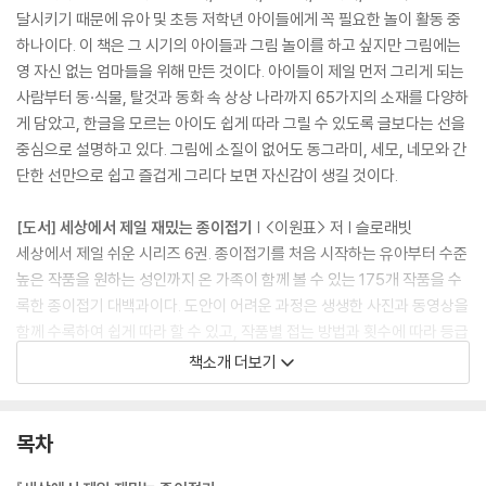
달시키기 때문에 유아 및 초등 저학년 아이들에게 꼭 필요한 놀이 활동 중
하나이다. 이 책은 그 시기의 아이들과 그림 놀이를 하고 싶지만 그림에는
영 자신 없는 엄마들을 위해 만든 것이다. 아이들이 제일 먼저 그리게 되는
사람부터 동·식물, 탈것과 동화 속 상상 나라까지 65가지의 소재를 다양하
게 담았고, 한글을 모르는 아이도 쉽게 따라 그릴 수 있도록 글보다는 선을
중심으로 설명하고 있다. 그림에 소질이 없어도 동그라미, 세모, 네모와 간
단한 선만으로 쉽고 즐겁게 그리다 보면 자신감이 생길 것이다.
[도서] 세상에서 제일 재밌는 종이접기
| <이원표> 저 | 슬로래빗
세상에서 제일 쉬운 시리즈 6권. 종이접기를 처음 시작하는 유아부터 수준
높은 작품을 원하는 성인까지 온 가족이 함께 볼 수 있는 175개 작품을 수
록한 종이접기 대백과이다. 도안이 어려운 과정은 생생한 사진과 동영상을
함께 수록하여 쉽게 따라 할 수 있고, 작품별 접는 방법과 횟수에 따라 등급
을 구분하여 작품을 고르기도 편하다. 종이접기가 두뇌 발달뿐만 아니라
책소개 더보기
눈과 손의 협응력, 집중력, 인내력, 창의력, 상상력 발달에 좋은 것은 널리
알려진 사실이다. 2차원의 평면 도안을 보며 3차원의 입체를 상상하기 때
문에 시각적 인지 능력과 공간지각력 향상에도 도움이 된다. 하지만 가장
목차
중요한 것은 새로운 작품에 도전하면서 성취감과 자신감을 얻는 것이다.