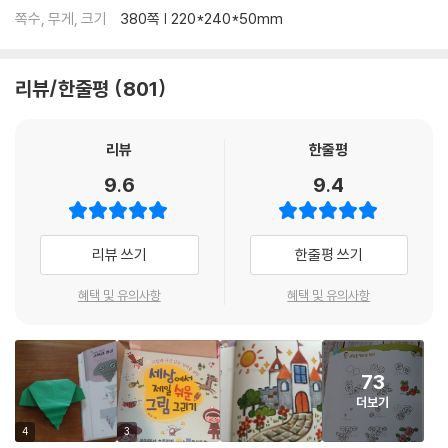
Part 2. 동물
쪽수, 무게, 크기
380쪽 | 220*240*50mm
강아지는 내 친구
달려라! 고양이
아기 돼지 삼형제
리뷰/한줄평
801
히이히잉 말 나가신다
봄날의 곰
리뷰
한줄평
여우야 여우야, 뭐하니?
소풍 가는 토끼 자매
9.6
9.4
끼리끼리 코끼리
하마는 첨벙첨벙 물놀이 중
연못 위의 개구리
리뷰 쓰기
한줄평 쓰기
꼬꼬댁~ 아침이에요
혜택 및 유의사항
혜택 및 유의사항
부엉이는 밤이 좋아
가장 예쁜 물고기를 찾아라!
상어와 고래 중 누가 더 무서울까?
발이 많은 오징어와 문어
73
영차영차 개미, 대롱대롱 거미
더보기
나비야, 안녕?
4
3
멋쟁이 무당벌레