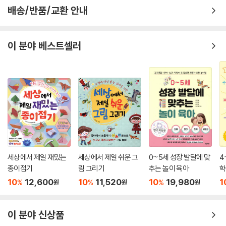
배송/반품/교환 안내
이 분야 베스트셀러
세상에서 제일 재밌는
세상에서 제일 쉬운 그
0~5세 성장 발달에 맞
4
종이접기
림 그리기
추는 놀이 육아
학
다
10
12,600
10
11,520
10
19,980
1
%
%
%
원
원
원
이 분야 신상품