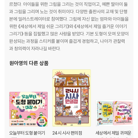
4 등골이 오싹, 파충류와 공룡
르쳤다. 아이들을 위한 그림을 그리는 것이 직업이고, 예쁜 딸아이 둘
악어 · 도마뱀 · 뱀 · 플레시오사우루스 · 티라노사우루스 · 브라키오사우루
과 그림을 그리며 노는 것이 취미이다. 다양한 출판사의 교재 및 단행
스 · 스피노사우루스 · 트리케라톱스 · 파라사우롤로푸스 · 벨로키랍토르 ·
본에 일러스트레이터로 참여했다. 그림에 자신 없는 엄마와 아이들을
프테라노돈 · 드래곤
위한 《세상에서 제일 쉬운 그리기》와 《세상에서 제일 즐거운 이야기
그리기》 등을 집필했고 많은 사랑을 받았다. 기본 도형이 모여 모양이
5. 몸은 작지만 수는 많아, 벌레
완성되는 과정을 스티커를 붙이며 즐겁게 경험하고, 나아가 관찰력
메뚜기 · 애벌레 · 나비 · 매미 · 풍뎅이 · 반딧불이 · 사슴벌레 · 장수풍뎅이 ·
과 창의력이 자라나길 바란다.
잠자리 · 달팽이 · 무당벌레
원아영
의 다른 상품
6. 지구의 산소 탱크, 식물
나무 · 입체 나무 · 나뭇잎 · 튤립 · 수국 · 나팔꽃 · 개나리 · 붓꽃 · 연꽃 · 카네
이션 · 동백 · 장미 · 무궁화 · 바나나 · 풀 · 사과 · 감 · 딸기 · 당근 · 호박 · 도
토리 · 밤
7. 생활을 편리하게, 도구와 탈것
초가집 · 집 · 피아노 · 입체 집 · 식탁 · 책상 · 의자 · 도끼 · 침대 · 컵 · 곡괭이
· 삽 · 숟가락 · 포크 · 부엌칼 · 유람선 · 쌍둥이배 · 돛단배 · 로켓 · 자동차 ·
미니카
오늘부터 도형 붙이기
24시 시사 편의점
세상에서 제일 귀여운