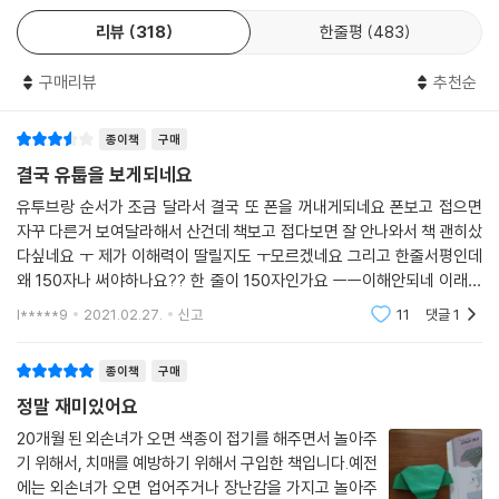
가을 하늘에 잠자리
리뷰
318
한줄평
483
Part 3. 식물
구매리뷰
추천순
새콤달콤 과일 친구들
채소를 먹으면 건강해져요
종이책
구매
사랑을 전하는 장미
결국 유툽을 보게되네요
꽃에 물 주기는 내가 할게요!
유투브랑 순서가 조금 달라서 결국 또 폰을 꺼내게되네요 폰보고 접으면
해와 닮은 해바라기
자꾸 다른거 보여달라해서 산건데 책보고 접다보면 잘 안나와서 책 괜히샀
나무야 나무야
다싶네요 ㅜ 제가 이해력이 딸릴지도 ㅜ모르겠네요 그리고 한줄서평인데
왜 150자나 써야하나요?? 한 줄이 150자인가요 ㅡㅡ이해안되네 이래서
Part 4. 탈것
안쓸려고했는데 아쉬워서 다른분들 참고해라고 씁니다 150자가 한 줄이
부릉부릉 자동차
l*****9
2021.02.27.
신고
11
댓글
1
라는건 무슨기준이죠?
버스와 택시, 같이 타요
애앵애앵 소방차 출동!
종이책
구매
앰뷸런스야, 고마워
정말 재미있어요
바다 위엔 배, 바닷속엔 잠수함
20개월 된 외손녀가 오면 색종이 접기를 해주면서 놀아주
구름 위를 나는 비행기
기 위해서, 치매를 예방하기 위해서 구입한 책입니다.예전
헬리콥터의 프로펠러는 빙글빙글
에는 외손녀가 오면 업어주거나 장난감을 가지고 놀아주