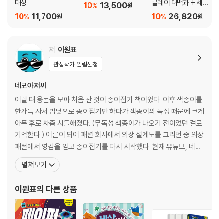
대장
클레이 대백과 + 세상
10
13,500
%
원
8. 나는 패셔니스타, 의복과 패션
에서 제일 쉬운 그림 그
10
11,700
10
26,820
%
%
원
원
커트 머리 · 양갈래 머리 · 챙모자 · 칼라 티셔츠 · 블라우스 · 바지 · 주름 스
리기
커트 · 리본 · 하트 반지 · 지갑 · 핸드백 · 치마저고리 · 바지저고리 · 슬리퍼
저
이원표
9. 신난다 재미난다, 장난감
관심작가 알림신청
대검 · 방패 · 표창 · 딱지 · 공 · 투석기 · 말하는 새 · 날갯짓하는 새 · 점프하
는 개구리 · 파워업~ 개구리 · 세 가지 표정 · 점프하는 몸통 · 팽이 · 왕관 비
네모아저씨
행기 · 가오리 비행기 · 배꼽 비행기 · 뭉툭 배꼽 비행기 · 네오에이스 비행
어릴 때 용돈을 모아 처음 산 것이 종이접기 책이었다. 이후 색종이를
기 · 제비 비행기 · 스퀘어 비행기 · 델타 비행기 · 슈퍼글라이더 · 매미 비행
한가득 사서 밤낮으로 종이접기만 하다가 색종이의 독성 때문에 크게
기 · 스피어 제트기
아픈 후로 차츰 시들해졌다. (무독성 색종이가 나오기 전이었던 걸로
기억한다.) 어른이 되어 패션 회사에서 의상 설계도를 그리던 중 의상
10. 더욱 특별하게, 날씨와 행사
패턴에서 영감을 얻고 종이접기를 다시 시작했다. 현재 유튜브, 네이
해 · 구름 · 달 · 별 · 아이스크림 · 복조리 · 복주머니 · 종 · 산타 모자 · 산타
버TV, 엠군 등 다양한 플랫폼에서 오십만 명이 넘는 구독자에게 종이
부츠 · 산타 카드 · 산타 · 편지 봉투 · 편지지 · 뚜껑 달린 상자 · 뚜껑 따로 상
펼쳐보기
접기의 즐거움을 전달하고 있다. 지은 책으로는 『세상에서 제일 재밌
자 · 피라미드 상자 · 별 모양 상자 · 하트
는 종이접기』, 『네모아저씨의 페이퍼 블레이드』, 『네모아저씨의 페이
이원표
의 다른 상품
퍼 윙즈』, 『네모아저씨의 페이퍼 블
Special page. 사람
색인