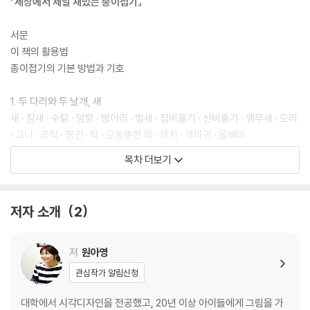
『세상에서 제일 재밌는 종이접기』
서문
이 책의 활용법
종이접기의 기본 방법과 기호
1. 두 다리와 두 날개, 새
새 · 참새 · 수탉 · 암탉 · 병아리 · 벌새 · 집비둘기 · 산비둘기 · 앵무새 · 오리
· 고니 · 공작 · 펭귄 · 학 · 오동통한 학 · 까치 · 까마귀 · 올빼미
목차 더보기
2. 물가를 가르며, 물 속 생물
엔젤피쉬 · 개복치 · 가오리 · 거북 · 입체 거북 · 금붕어 · 상어 · 고래 · 하프
물범 · 해마 · 가리비
저자 소개
2
3. 네 다리로 후다닥, 육지 동물
강아지 얼굴 · 고양이 얼굴 · 토끼 얼굴 · 여우 얼굴 · 황소 얼굴 · 코끼리 얼
저
원아영
굴 · 원숭이 얼굴 · 호랑이 얼굴 · 꼬리 있는 몸통 · 생쥐 · 여우 · 고양이 · 강
관심작가 알림신청
아지 · 양 · 토끼 · 말 · 유니콘 · 돼지 · 슈나우저
대학에서 시각디자인을 전공했고, 20년 이상 아이들에게 그림을 가