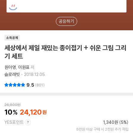
공유하기
소득공제
세상에서 제일 재밌는 종이접기 + 쉬운 그림 그리
기 세트
원아영
이원표
저
슬로래빗
2018.12.05.
9.5
801
26,800
원
10
24,120
YES포인트
1,340원 (5%)
5만원 이상 구매 시 2천원 추가 적립