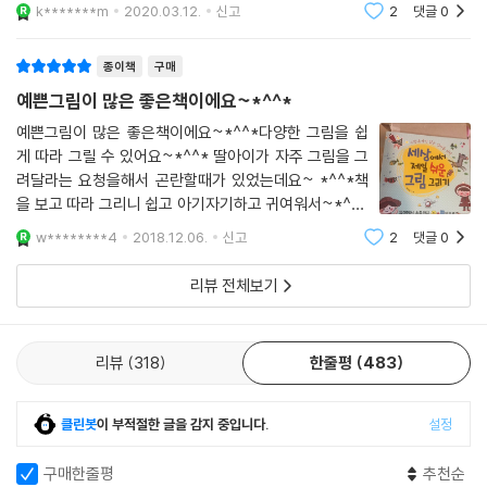
습하다보면 비율 잡기도 쉬워지지 않을까 싶다.색연필로 스케치를 하고 물
k*******m
2020.03.12.
신고
2
댓글
0
감이나 크
종이책
구매
예쁜그림이 많은 좋은책이에요~*^^*
예쁜그림이 많은 좋은책이에요~*^^*다양한 그림을 쉽
게 따라 그릴 수 있어요~*^^* 딸아이가 자주 그림을 그
려달라는 요청을해서 곤란할때가 있었는데요~ *^^*책
을 보고 따라 그리니 쉽고 아기자기하고 귀여워서~*^^*
마음에 들어요~책이 생각보다 크고 보기가 편하네요~~
w********4
2018.12.06.
신고
2
댓글
0
*^^* 잘샀어요~앞으로도 멋지고 좋은책 많이 부탁드립
니다
리뷰 전체보기
리뷰
318
한줄평
483
클린봇
이 부적절한 글을 감지 중입니다.
설정
구매한줄평
추천순