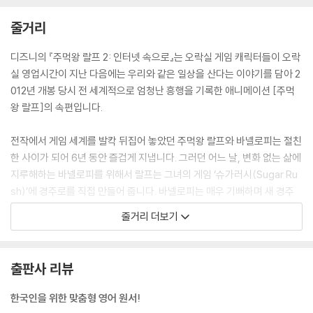
줄거리
디즈니의 『주먹왕 랄프 2: 인터넷 속으로』는 오락실 게임 캐릭터들이 오락
실 영업시간이 지난 다음에는 우리와 같은 일상을 산다는 이야기를 담아 2
012년 개봉 당시 전 세계적으로 엄청난 흥행을 기록한 애니메이션 [주먹
왕 랄프]의 속편입니다.
전작에서 게임 세계를 발칵 뒤집어 놓았던 주먹왕 랄프와 바넬로피는 절친
한 사이가 되어 6년 동안 즐겁게 지냅니다. 그러던 어느 날, 변화 없는 삶에
지루해하는 바넬로피를 위해서 랄프는 그녀의 게임 ‘슈가러시(Sugar Ru
sh)’에 경주로를 직접 만들어 줍니다. 바넬로피는 매우 기뻐하며 새 경주
로를 즐기며 실제 오락실에서 게임을 하고 있는 아이의 조종을 따르지 않
줄거리 더보기
고 마음대로 움직였고, 그 와중에 게임기의 조종 핸들이 뽑히는 사고가 일
어납니다. 설상가상으로 오락실의 주인 리트왁씨가 떨어진 핸들을 다시 끼
우려고 하다가 핸들이 완전히 부서집니다. 리트왁 씨는 이베이(eBay)라
출판사 리뷰
는 인터넷 사이트에서 조종 핸들을 팔고 있다는 정보를 알게 되지만, 너무
비싼 가격 때문에 슈가 러시를 금요일에 고물상에 팔겠다고 하고 게임 기
한국인을 위한 맞춤형 영어 원서!
계의 플러그를 뽑아 버립니다. 가까스로 게임 밖으로 탈출한 바넬로피와