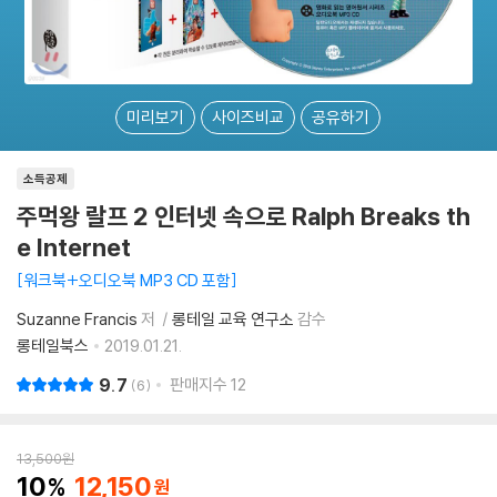
미리보기
사이즈비교
공유하기
소득공제
주먹왕 랄프 2 인터넷 속으로 Ralph Breaks th
e Internet
워크북+오디오북 MP3 CD 포함
Suzanne Francis
저
롱테일 교육 연구소
감수
롱테일북스
2019.01.21.
9.7
판매지수
12
6
13,500
원
10
12,150