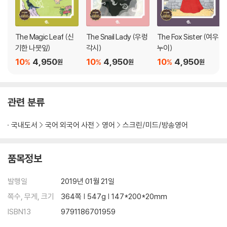
The Magic Leaf (신
The Snail Lady (우렁
The Fox Sister (여우
기한 나뭇잎)
각시)
누이)
10
4,950
10
4,950
10
4,950
%
%
%
원
원
원
관련 분류
국내도서
국어 외국어 사전
영어
스크린/미드/방송영어
품목정보
발행일
2019년 01월 21일
쪽수, 무게, 크기
364쪽 | 547g | 147*200*20mm
ISBN13
9791186701959