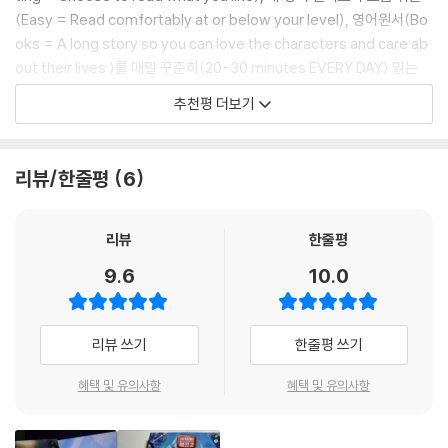
- 영화 [주먹왕 랄프2(Ralph Breaks the Internet)]를 재미있게 보신
(Easy = Read comfortably at or below your level), 영어원서(Bo
분
oks = A long story so you can love the characters and care ab
- 특목고 입시를 준비하는 초·중학생
out their lives.)를 매일 꾸준히(20-30 minutes EVERY DAY) 읽는
- 토익 650~750점, 고등학교 상위권 수준의 영어 학습자
것입니다. 이 책은 위와 같은 요소를 완벽하게 충족시키는 책입니다. 남녀
추천평 더보기
- 엄마표 영어를 위한 교재를 찾고 있는 부모님
노소 누구나 좋아하는 세계적인 베스트셀러를 한국인의 영어 실력 향상을
위해 치밀하게 고안했기 때문이지요. 이 책을 통해 원서 읽기의 재미와 영
『영화로 읽는 영어 원서』를 시리즈로 읽어보세요! 『겨울왕국』, 『인사이드
어 실력의 향상을 맛볼 수 있으리라 확신합니다.
리뷰/한줄평
6
아웃』, 『모아나』, 『하이스쿨 뮤지컬』, 『주토피아』, 『코코』, 『몬스터 주식회
- 마이클 마이즈너 (한국 외국어대학교 교수)
사』등 다양한 책들이 출간되어 큰 사랑을 받고 있습니다.
리뷰
한줄평
9.6
10.0
리뷰 쓰기
한줄평 쓰기
혜택 및 유의사항
혜택 및 유의사항