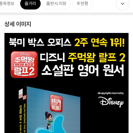
품목정보
줄거리
출판사 리뷰
추천평
상세 이미지