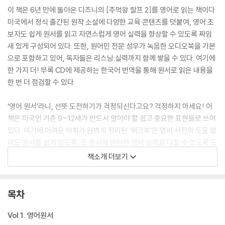
이 책은 6년 만에 돌아온 디즈니의 [주먹왕 랄프 2]를 영어로 읽는 책이다.
미국에서 정식 출간된 원작 소설에 다양한 교육 콘텐츠를 덧붙여, 영어 초
보자도 쉽게 원서를 읽고 자연스럽게 영어 실력을 향상할 수 있도록 짜임
새 있게 구성되어 있다. 또한, 원어민 전문 성우가 녹음한 오디오북을 기본
으로 포함하고 있어, 독자들은 리스닝 실력까지 함께 쌓을 수 있다. 여기에
한 가지 더! 부록 CD에 제공하는 한국어 번역을 통해 원서로 읽은 내용을
한 번 더 점검할 수 있다.
‘영어 원서’라니, 선뜻 도전하기가 걱정되신다고요? 걱정하지 마세요! 이
책은 미국인 기준 9~12세가 반드시 알아야 할 쉽고 중요한 표현들로 쓰여
있다. 여기에 어려운 어휘가 완벽히 정리된 ‘워크북’은 영어 사전의 도움 없
이도 원서를 쉽게 읽도록, 또 동시에 탄탄한 영어 실력을 다질 수 있도록 도
와준다. 특히 영화를 보고 책을 읽으면, 영화 속 장면이 자연스럽게 머릿속
책소개 더보기
에 그려지면서 더욱 수월하게 읽을 수 있다! 지금 『영화로 읽는 영어 원서
- 주먹왕 랄프 2: 인터넷 속으로(Ralph Breaks the Internet』를 읽어 보
자!
목차
「주먹왕 랄프 2」 오디오북 샘플 듣기
Vol 1. 영어원서