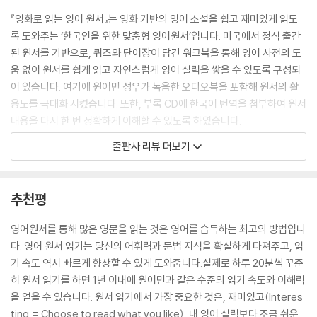
‘슈가 러시’ 캐릭터들은 졸지에 게임과 집을 잃은 신세가 됩니다.
『영화로 읽는 영어 원서』는 영화 기반의 영어 소설을 쉽고 재미있게 읽도
록 도와주는 ‘한국인을 위한 맞춤형 영어원서’입니다. 미국에서 정식 출간
게임을 잃어 상심한 바넬로피를 위해 랄프는 이베이로 가서 조종 핸들을
된 원서를 기반으로, 퀴즈와 단어장이 담긴 워크북을 통해 영어 사전의 도
가져오겠다고 결심합니다. 그렇게 바넬로피와 랄프는 조종 핸들을 찾아 와
움 없이 원서를 쉽게 읽고 자연스럽게 영어 실력을 쌓을 수 있도록 구성되
이파이를 타고 인터넷으로 접속합니다. 하지만 인터넷 세상은 그들이 이제
어 있습니다. 여기에 원어민 성우가 녹음한 오디오북을 포함해 원서의 활
까지 경험했던 것과 너무 달라서 두 친구들을 혼란스럽게 합니다.
용도를 극대화 시켰습니다. 또한, 부록 CD에 한국어 번역을 첨부하여 원서
내용을 다시 한 번 정확하게 이해할 수 있도록 하였습니다.
오락실 게임 캐릭터에 불과한 바넬로피와 랄프는 정신없이 복잡한 인터넷
출판사 리뷰 더보기
속에서 무사히 슈가 러시의 조종 핸들을 찾아낼 수 있을까요? 사랑할 수밖
이런 탄탄한 구성 덕분에 『영화로 읽는 영어 원서』 시리즈는, EBS 운영 어
에 없는 오락실 게임 캐릭터들이 일으키는 좌충우돌 모험을 담은 『주먹왕
학사이트(ebsreading.com)에서 동영상 강의 교재로 사용되고 있으며,
랄프 2: 인터넷 속으로』를 지금 영어 원서로 읽어 보세요!
강남·서초·대전 등지 명문 중·고교 및 학원 교재로 채택되고, 출간하는 책
추천평
마다 어학 분야에 베스트셀러 진입하는 등 ‘검증받은 영어원서’로 큰 사랑
을 받고 있습니다.
영어원서를 통해 많은 영문을 읽는 것은 영어를 습득하는 최고의 방법입니
다. 영어 원서 읽기는 당신의 어휘력과 문법 지식을 확실하게 다져주고, 읽
이 책이 필요한 독자들
기 속도 역시 빠르게 향상할 수 있게 도와줍니다.실제로 하루 20분씩 꾸준
히 원서 읽기를 하면 1년 이내에 원어민과 같은 수준의 읽기 속도와 이해력
- 영어원서 읽기를 처음 시작하는 독자
을 얻을 수 있습니다. 원서 읽기에서 가장 중요한 것은, 재미있고(Interes
- 쉽고 재미있는 원서를 찾고 있는 영어 학습자
ting = Choose to read what you like), 내 영어 실력보다 조금 쉬운