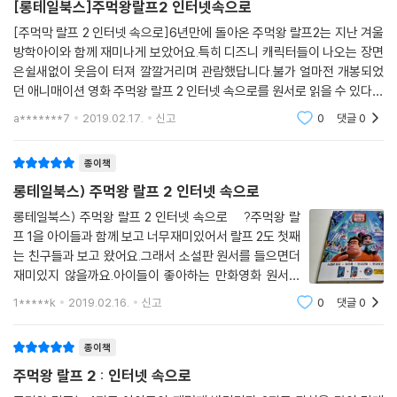
[롱테일북스]주먹왕랄프2 인터넷속으로
[주먹막 랄프 2 인터넷 속으로]6년만에 돌아온 주먹왕 랄프2는 지난 겨울
방학아이와 함께 재미나게 보았어요.특히 디즈니 캐릭터들이 나오는 장면
은쉴새없이 웃음이 터져 깔깔거리며 관람했답니다.불가 얼마전 개봉되었
던 애니매이션 영화 주먹왕 랄프 2 인터넷 속으로를 원서로 읽을 수 있다는
반가운 소식과 함께 만나보았어요.원서를 읽을 정도을 실력을 가지고 있지
a*******7
2019.02.17.
신고
0
댓글
0
않았지만매일 조
종이책
롱테일북스) 주먹왕 랄프 2 인터넷 속으로
롱테일북스) 주먹왕 랄프 2 인터넷 속으로 ?주먹왕 랄
프 1을 아이들과 함께 보고 너무재미있어서 랄프 2도 첫째
는 친구들과 보고 왔어요.그래서 소설판 원서를 들으면더
재미있지 않을까요.아이들이 좋아하는 만화영화 원서를
직접 들으며영어 공부를 한다면 더 귀에 쏙쏙 들어 올 것
1*****k
2019.02.16.
신고
0
댓글
0
같아요.먼저 주먹왕 랄프 2 영화를 시청 후소설 원서를 본
다면 더욱 이해력이 높아진대요. ?책은 총
종이책
주먹왕 랄프 2 : 인터넷 속으로