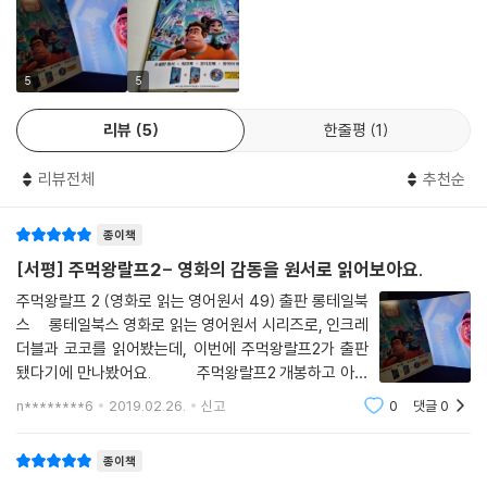
5
5
리뷰
5
한줄평
1
리뷰전체
추천순
종이책
[서평] 주먹왕랄프2- 영화의 감동을 원서로 읽어보아요.
주먹왕랄프 2 (영화로 읽는 영어원서 49) 출판 롱테일북
스 롱테일북스 영화로 읽는 영어원서 시리즈로, 인크레
더블과 코코를 읽어봤는데, 이번에 주먹왕랄프2가 출판
됐다기에 만나봤어요. 주먹왕랄프2 개봉하고 아이
들과 다같이 봤는데정말 재밌었거든요. 원서를 읽기 전
n********6
2019.02.26.
신고
0
댓글
0
에 그때의 재미와 감동을 느껴보고자 영화 구입해서 다시
봤어요 ^^ 롱테일북스의 [영화
종이책