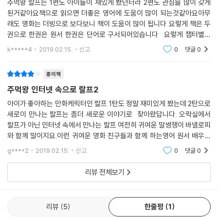
주먹왕 랄프는 1편도 아이들이 재밌게 봤던터라 2편도 관심을 많이 갖게
된거같아요책으로 읽으면 더좋은 영어에 도움이 많이 되는것같아요아무
래도 영화는 더빙으로 보다보니 책이 도움이 많이 됩니다 요렇게 책은 두
권으로 한권은 원서 한권은 단어로 구서되어있습니다 요렇게 챕터별로
나눠있고 단어장에 나와있는 단어들은 더 진한색으로 표시되어있어서 너
k*****4
2019.02.15.
신고
0
댓글
0
무 좋답니다아이들이 단어
종이책
주먹왕 인터넷 속으로 랄프2
아이가 좋아하는 만화케릭터인 랄프 1탄도 정말 재미있게 봤는데 2탄으로
새로이 만나는 랄프는 좀더 새로운 이야기로 찾아왔답니다. 오락실에서
랄프가 아닌 인터넷 속에서 만나는 랄프 여전히 귀여운 말썽쟁이 바넬로피
와 함께 말이지요.이런 귀여운 영화 친구들과 함께 하는영어 원서 배우기
는 지루하지 않게 할 수 있을 것 이라는 생각을 하게 한답니다. 원서, 워크
g****2
2019.02.15.
신고
0
댓글
0
북, 오디오북 등
리뷰 전체보기
리뷰
5
한줄평
1