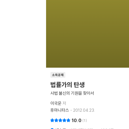
소득공제
법률가의 탄생
사법 불신의 기원을 찾아서
이국운
저
후마니타스
2012.04.23.
10.0
1