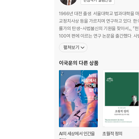
관심작가 알림신청
1966년 대전 출생. 서울대학교 법과대학을 
교정치사상 등을 가르치며 연구하고 있다. 한국 사회
률가의 탄생-사법불신의 기원을 찾아서』, 『헌
100여 편에 이르는 연구 논문을 출간했다. 
펼쳐보기
이국운
의 다른 상품
AI의 세상에서 인간을
초월적 정의