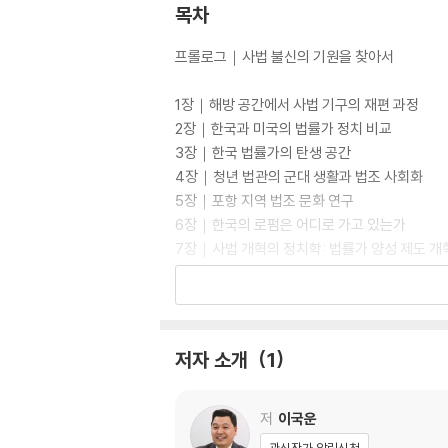
목차
프롤로그｜사법 불신의 기원을 찾아서
1장｜해방 공간에서 사법 기구의 재편 과정
2장｜한국과 미국의 법률가 정치 비교
3장｜한국 법률가의 탄생 공간
4장｜청년 법관의 군대 생활과 법조 사회화
5장｜포항 지역 법조 문화 연구
6장｜한국의 로펌은 어디로 가고 있는가
7장｜사법 개혁의 정치학: 법률가 양성 제도 개
8장｜노무현 정부의 사법 개혁 평가: 사법 서비
9장｜사법 서비스 공급 구조의 지방분권화
에필로그｜전관예우와 관료 사법에 대한 명상
저자 소개
1
참고문헌
저
이국운