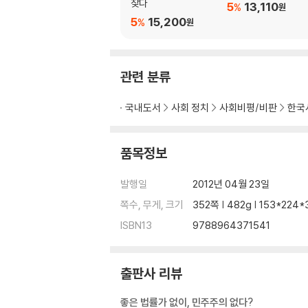
찾다
5
13,110
%
원
5
15,200
%
원
관련 분류
국내도서
사회 정치
사회비평/비판
한국
품목정보
발행일
2012년 04월 23일
쪽수, 무게, 크기
352쪽 | 482g | 153*224
ISBN13
9788964371541
출판사 리뷰
좋은 법률가 없이, 민주주의 없다?