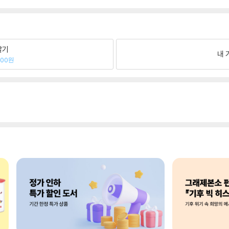
팔기
내 
400원