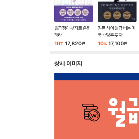
월급쟁이 부자로 은퇴
잠든 사이 월급 버는 미
하라
국 배당주 투자
10
17,820
10
17,100
%
%
원
원
상세 이미지