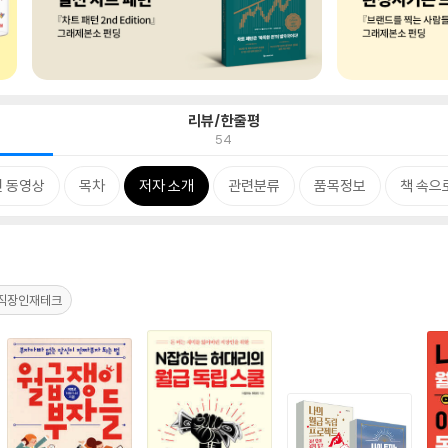
리뷰/한줄평
54
 동영상
목차
저자 소개
관련분류
품목정보
책 속으
직장인재테크