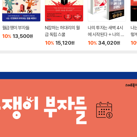
월급쟁이 부자들
N잡하는 허대리의 월
나의 투자는 새벽 4시
나
급 독립 스쿨
에 시작된다 + 나의 월
렇
10
13,500
%
원
급 독립 프로젝트
10
15,120
10
34,020
10
%
%
원
원