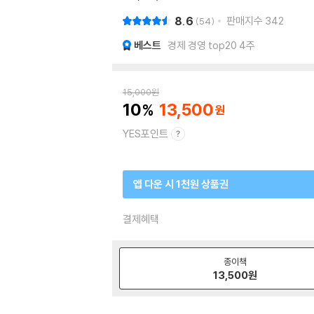
8.6
판매지수
342
54
베스트
경제 경영 top20 4주
15,000
원
10
13,500
YES포인트
앱 다운 시 1천원 상품권
결제혜택
종이책
13,500
원