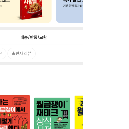
배송/반품/교환
로
출판사 리뷰