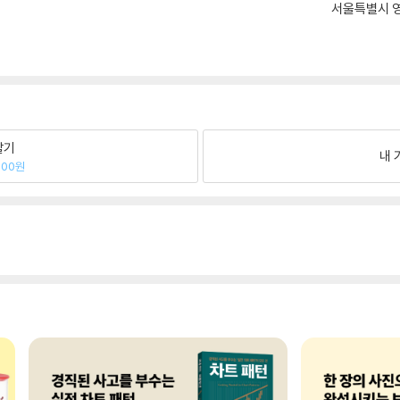
서울특별시 영
팔기
내 
300원