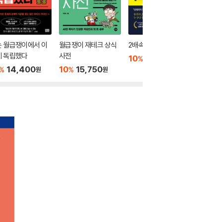
는 월급쟁이에서 이
월급쟁이 재테크 상식
2배속으로 월급 독립
이제부터
게 독립했다
사전
오른다
10
15,300
%
원
14,400
10
15,750
10
1
%
%
%
원
원