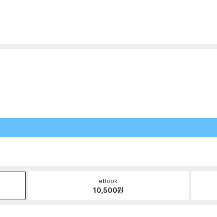
eBook
10,500
원