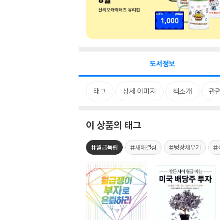
도서정보
태그
상세 이미지
책소개
관련
이 상품의 태그
#월급독립
#새해결심
#텅장채우기
#