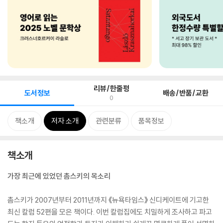
리뷰/한줄평
도서정보
배송/반품/교환
0
책소개
저자 소개
관련분류
품목정보
책소개
가장 최근에 있었던 촘스키의 목소리
촘스키가 2007년부터 2011년까지 《뉴욕타임스》 신디케이트에 기고한
최신 칼럼 52편을 모은 책이다. 이번 칼럼집에도 치밀하게 조사하고 파고