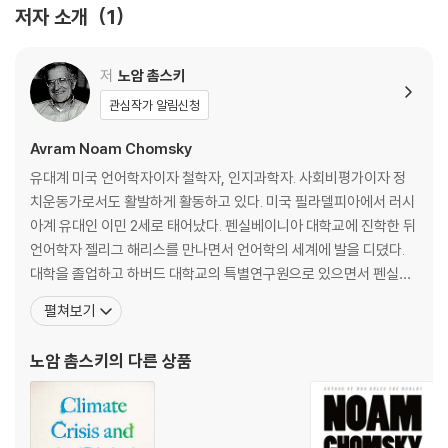
Taking up the thread from 2007's Interventions, these penetr
저자 소개
1
ating and compelling articles examine numerous topics, includ
ing the financial crisis, Obama's presidency, WikiLeaks and the
저
노암 촘스키
on-going conflicts in the Middle East.
관심작가 알림신청
Restating and refining his commitment to democracy and find
Avram Noam Chomsky
ing inspiration in the popular uprisings of the Arab Spring, Maki
ng the Future is Chomsky's fiercely-argued and timely comm
유대계 미국 언어학자이자 철학자, 인지과학자. 사회비평가이자 정
ent on a fast-changing world.
치운동가로서도 활발하게 활동하고 있다. 미국 필라델피아에서 러시
아계 유대인 이민 2세로 태어났다. 펜실베이니아 대학교에 진학한 뒤
Praise for Noam Chomsky:
언어학자 젤리그 해리스를 만나면서 언어학의 세계에 발을 디뎠다.
대학을 졸업하고 하버드 대학교의 특별연구원으로 있으면서 펜실베
'Chomsky is one of a small band of individuals fighting a whole
이니아 대학교에서 박사 학위를 받았다. MIT에서 1958년(30세) 부
펼쳐보기
industry. And that makes him not only brilliant, but heroic' Arun
교수, 1961년(33세) 종신교수, 1966년(38세) 석좌교수, 1976년
dhati Roy
(48세) ‘인스티튜트 프로페서Institute Professor(독립적인 학문
노암 촘스키
의 다른 상품
기관으로 대우하는 교수)’가 된 그는 지
'Noam Chomsky is a global phenomenon . . . he may be the mo
st widely read American voice on foreign policy on the planet t
oday' New York Times Book Review