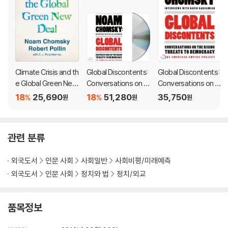
'Noam Chomsky is an inspiration all over the world - to millions
I suspect - for the simple reason that he is a truth-teller on an
epic scale' John Pilger
Climate Crisis and th
Global Discontents:
Global Discontents:
Noam Chomsky is the author of numerous bestselling political
e Global Green New
Conversations on th
Conversations on th
books, including Hegemony or Survival, Failed States, Interven
Deal
e Rising Threats to
e Rising Threats to
18
25,690
18
51,280
35,750
%
%
원
원
원
Democracy
Democracy (the A
tions, What We Say Goes, Hopes and Prospects and Gaza in C
merican Empire Proj
risis, all of which are published by Hamish Hamilton/Penguin. H
ect)
e is an Institute Professor (Emeritus) in the Department of Lin
관련 분류
guistics and Philosophy at MIT, and is widely credited with hav
ing revolutionized modern linguistics.
외국도서
인문 사회
사회일반
사회비평/미래예측
외국도서
인문 사회
정치와 법
정치/외교
품목정보