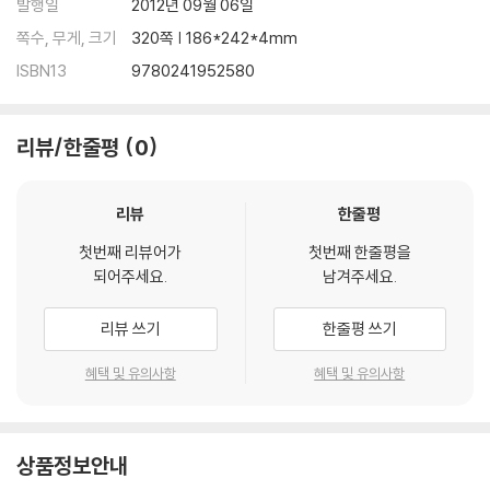
발행일
2012년 09월 06일
쪽수, 무게, 크기
320쪽 | 186*242*4mm
ISBN13
9780241952580
리뷰/한줄평
0
리뷰
한줄평
첫번째 리뷰어가
첫번째 한줄평을
되어주세요.
남겨주세요.
리뷰 쓰기
한줄평 쓰기
혜택 및 유의사항
혜택 및 유의사항
상품정보안내