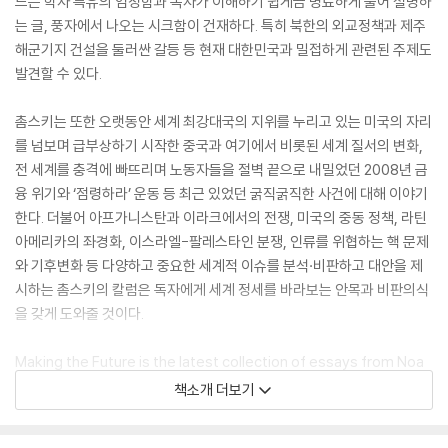
드는 학자 특유의 엄정함과 독자가 이해하기 쉽게끔 명료하게 풀어 설명하
는 글, 풍자에서 나오는 시크함이 건재하다. 특히 북한의 외교정책과 제주
해군기지 건설을 둘러싼 갈등 등 현재 대한민국과 밀접하게 관련된 주제도
발견할 수 있다.
촘스키는 또한 오랫동안 세계 최강대국의 지위를 누리고 있는 미국의 자리
를 넘보며 급부상하기 시작한 중국과 여기에서 비롯된 세계 질서의 변화,
전 세계를 충격에 빠뜨리며 노동자들을 절벽 끝으로 내밀었던 2008년 금
융 위기와 ‘점령하라’ 운동 등 최근 있었던 굵직굵직한 사건에 대해 이야기
한다. 더불어 아프가니스탄과 이라크에서의 전쟁, 미국의 중동 정책, 라틴
아메리카의 좌경화, 이스라엘-팔레스타인 분쟁, 인류를 위협하는 핵 문제
와 기후변화 등 다양하고 중요한 세계적 이슈를 분석·비판하고 대안을 제
시하는 촘스키의 칼럼은 독자에게 세계 정세를 바라보는 안목과 비판의식
을 갖게 도와줄 것이다.
Making the Future is the latest collection of essays from Noa
m Chomsky, one of our most vital and provocative voices of p
책소개 더보기
olitical dissent.