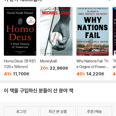
Homo Deus (영국판)
Moneyball
Why Nations Fail: Th
Th
(129 x 198 mm)
e Origins of Power,
ar
20
22,960
%
원
Prosperity, and Pov
41
11,700
40
14,220
4
%
%
원
원
erty
이 책을 구입하신 분들이 산 분야 책
로그인
최근 본 상품
주문/배송