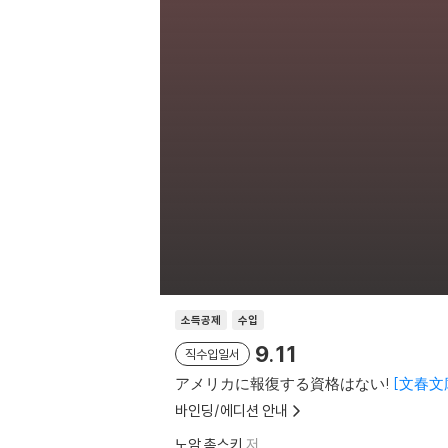
소득공제
수입
9.11
직수입일서
アメリカに報復する資格はない!
文春文
바인딩/에디션 안내
노암 촘스키
저