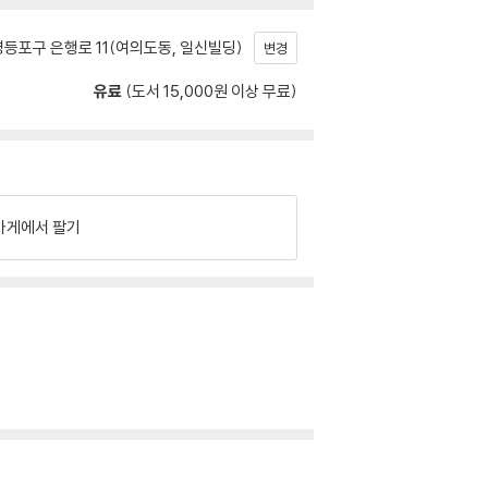
등포구 은행로 11(여의도동, 일신빌딩)
변경
유료
(도서 15,000원 이상 무료)
가게에서 팔기