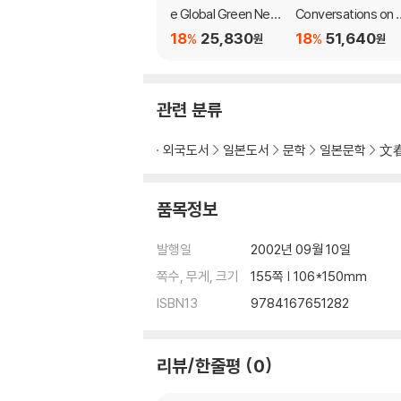
e Global Green New
Conversations on t
Deal
e Rising Threats to
18
25,830
18
51,640
%
%
원
원
Democracy
관련 분류
외국도서
일본도서
문학
일본문학
文
품목정보
발행일
2002년 09월 10일
쪽수, 무게, 크기
155쪽 | 106*150mm
ISBN13
9784167651282
리뷰/한줄평
0