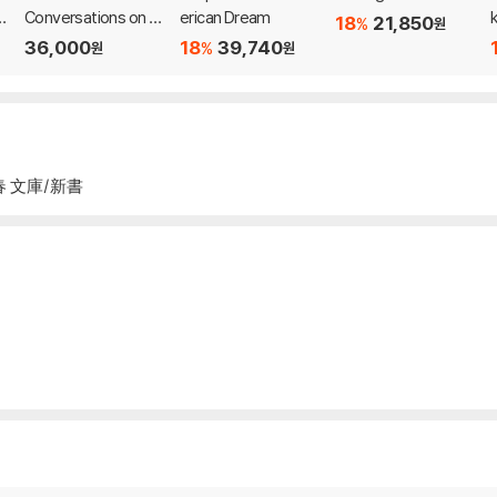
h
Conversations on th
erican Dream
18
21,850
%
원
e Rising Threats to
36,000
18
39,740
%
원
원
Democracy (the A
merican Empire Proj
ect)
春 文庫/新書