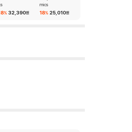
ks
mics
ntents: Conversatio
ns with Radical Thin
18
32,390
18
25,010
18
32,470
%
%
%
원
원
원
kers in a Time of Tu
mult