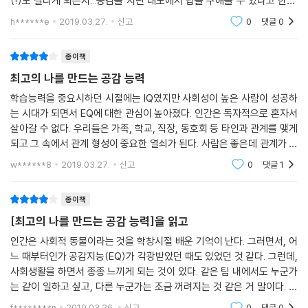
(!)도 걸리게 되는지...공감을 지닌 태도에서 답을 구해볼 수 있다고 한다.
의학박사이면서 스스로 느낀 부분을 구체화하고동료 의사와 이 노하우를
h******e
2019.03.27.
신고
0
댓글
0
공유하기위해 먼
종이책
최고의 나를 만드는 공감 능력
학습능력을 중요시하던 시절에는 IQ였지만 사회성이 높은 사람이 성공하
는 시대가 되면서 EQ에 대한 관심이 높아졌다. 인간은 독자적으로 혼자서
살아갈 수 없다. 우리들은 가족, 학교, 직장, 동호회 등 타인과 관계를 맺게
되고 그 속에서 관계 형성이 중요한 열쇠가 된다. 사람은 좋은데 관계가 서
투른 사람들이 있다. 그래서 다른 사람과 공감대를 형성할 수 있는 감성지
w******8
2019.03.27.
신고
0
댓글
1
능은 매우 중
종이책
[최고의 나를 만드는 공감 능력]을 읽고
인간은 사회적 동물이라는 것을 학창시절 배운 기억이 난다. 그러면서, 어
느 때부터인가 공감지능(EQ)가 각광받았던 때도 있었던 것 같다. 그런데,
사회생활을 하면서 종종 느끼게 되는 것이 있다. 같은 팀 내에서도 누군가
는 같이 일하고 싶고, 다른 누군가는 조금 꺼려지는 것 같은 거 말이다. 가
만히 생각해 보니, 이것이 바로 공감 능력의 차이가 아닌가 하는 생각이 든
f********n
2019.03.26.
신고
0
댓글
0