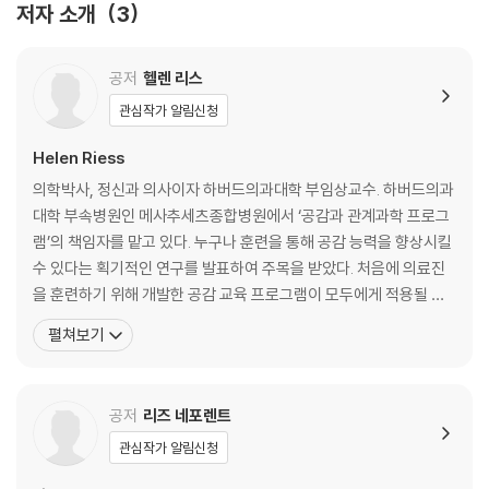
저자 소개
3
CHAP 3. ‘공감’의 여러 가지 모습들
남을 돕도록 설계되어 있는 우리의 뇌
공통점이 있는 사람에게 편향되는 공감
공저
헬렌 리스
공감 같지만 사실은 아닌 거짓 공감
관심작가 알림신청
공감을 가로막는 장애물들
Helen Riess
CHAP 4. ‘공감’의 문을 여는 일곱 가지 열쇠
의학박사, 정신과 의사이자 하버드의과대학 부임상교수. 하버드의과
첫 번째 열쇠 E: 눈 맞춤(Eye Contact)
대학 부속병원인 메사추세츠종합병원에서 ‘공감과 관계과학 프로그
두 번째 열쇠 M: 표정 근육(Muscles of Facial Expression)
램’의 책임자를 맡고 있다. 누구나 훈련을 통해 공감 능력을 향상시킬
세 번째 열쇠 P: 자세(Posture)
수 있다는 획기적인 연구를 발표하여 주목을 받았다. 처음에 의료진
네 번째 열쇠 A: 객관적으로 감정 읽기(Affect)
을 훈련하기 위해 개발한 공감 교육 프로그램이 모두에게 적용될 수
다섯 번째 열쇠 T: 어조(Tone of Voice)
있다는 점을 발견하고 누구든, 무슨 일을 하든 상관없이 적용할 수 있
펼쳐보기
여섯 번째 열쇠 H: 사람 전체에 귀 기울이기(Hearing the Whole Perso
는 뇌과학 기반의 공감 훈련 도구를 만들었다. 《최고의 나를 만드는
n)
공감 능력》을 통해 공감 능력을 높이는 일곱 가지 열쇠를 소개한다.
일곱 번째 열쇠 Y: 당신의 반응(Your Response)
공감은 상대방을 판단하는 대신 호기심을 느끼게 하며, 서
공저
리즈 네포렌트
E.M.P.A.T.H.Y. 테크닉이 중요한 이유
관심작가 알림신청
CHAP 5. 내편 ‘내집단’, 반대편 ‘외집단’