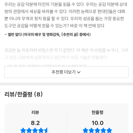
람들이 서로를 더 잘 이해하고 공통점을 찾는 연결고리 역할을 한다.
우리는 공감 덕분에 타인의 기분을 읽을 수 있다. 우리는 공감 덕분에 상대
게 즉시 건넬 만한 적절한 말을 찾지 못하는 상황에서도 상대방을 배려하
방의 관점에서 세상을 바라볼 수 있다. 이러한 능력으로 현대인들은 대화
는 행동을 할 수 있다. --- 「CHAP 1. 나와 당신의 관계에 가장 중요한 공
하버드 의과대학에서는 왜 공감 능력을 연구했을까?
뿐 아니라 무역과 정치 등을 할 수 있다. 우리의 성공을 돕는 가장 중요한
감」 중에서
하버드 연구에 따르면, 공감이 부족한 사람일수록 능력이 부족하다는 평가
도구인 공감을 어떻게 얻을 수 있는가? 바로 이 책 안에 있다.
를 받았고, 실제로 적절한 피드백을 주고받지 못한 관계에서는 좋은 성과
종종 어조는 실제로 대화의 텍스트 자체보다 더욱 중요하며 공감적 의사소
- 앨런 알다 (미국의 배우 및 영화감독, [추천의 글] 중에서)
를 내지 못했다. 반면 공감 능력이 뛰어난 사람은 관계에서는 물론, 능력 부
통이 가능한지 여부를 결정한다. 심리학자 날리니 앰바디는 의사의 공감적
분에서도 좋은 평가를 받았다. 공감 능력은 혼자 힘으로는 절대 할 수 없지
말투가 환자에게 상당한 영향을 미친다는 점을 밝힌 바 있다. 외과의사들
공감은 늘 치유자의 비밀스런 무기 같았다. 이 책은 이 비밀을 누구나, 그리
만 서로에 대한 이해와 협력을 통해서는 달성할 수 있는 가능성을 높이며,
을 대상으로 환자와 소통하는 장면을 촬영한 후 말소리의 크기, 속도, 리듬
고 모든 사람에게 실용적이고 접근하기 쉬운 기술로 만들었다.
그에 따른 성과를 만들어내는 데 큰 역할을 하기 때문이다.
만 들리도록 편집하여 실험 참가자들에게 들려주었는데, 그 결과 어조만
- 대니얼 골먼 (세계적인 심리학자이자 베스트셀러 작가)
듣고도 의료 과실 소송을 당한 적이 있는 외과 의사와 그렇지 않은 외과 의
추천평 더보기
공감 능력이 제대로 발휘되려면 타인을 인지하고 이해하고 나아가 반응할
사를 구분해 냈다. 강압적인 말투와 낮은 톤의 목소리가 의료 과실 소송 여
수 있도록 하는 특별한 뇌 회로가 필요하다. 이 세 가지 활동이 얼마나 잘
공감 부족으로 수많은 갈등 속에 빠진 이 어려운 시기에 매우 중요한 기여
부를 가늠할 수 있는 척도였다. 이를 통해 타인의 감정 상태에 민감하거나
어우러져 일어나는가에 따라 공감 능력의 ‘정도’가 정해진다. 공감 능력이
를 하는 책.
듣는 사람과의 유대감을 형성하는 의사소통 방식은 두 사람 간의 상호작용
리뷰/한줄평
8
뛰어난 사람들은 대개 타인의 감정을 잘 인지하고 그에 따른 정보를 잘 이
- 폴 에크먼 (캘리포니아의과대학 명예교수, 미세표정 연구의 세계적 권위자)
을 강화한다는 것을 알 수 있다.
해하며 나아가 효율적으로 반응한다. 단순히 감정적 공감이 아니라 어떤
의료 분야의 연구 결과지만 얼마든지 다른 분야로 확장할 수 있다고 생각
행동으로 반응하느냐에 따른 선택의 문제가 있기 때문에 공감은 반사적 반
리뷰
한줄평
한다. 내 경우 어려운 일을 겪고 있는 친구 혹은 동료와 이야기할 때 어조와
응이 아니라 인간의 유용한 능력이 된 것이다.
속도를 상대방과 맞추면 도움이 된다. 위로하는 어조는 상대방이 이해받는
8.2
10.0
다는 느낌을 갖게 하는 데 매우 효과적이다. 반대로 상대방이 날카로운 어
뇌과학에서 찾은 공감의 일곱 가지 열쇠