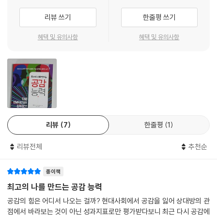
조로 불편한 이야기를 할 때는 내 어조와 억양을 누그러뜨리는 것이 도움
공감의 일곱 가지 열쇠는 ‘눈 맞춤’, ‘표정 근육’, ‘자세’, ‘객관적으로 감정 읽
된다. 상대방의 분노의 톤을 따라한다면 그가 느낀 불편한 마음에 공감할
리뷰 쓰기
한줄평 쓰기
기’, ‘어조’, ‘사람 전체에 귀기울이기’, ‘당신의 반응’ 등이다. 우리의 삶에서
수는 있겠지만, 상대방이 이미 겪고 있는 불안을 증폭시키는 것과 같아 바
어떤 식으로든 의미 있고 긍정적인 영향을 준 사람은 모두 나와의 상호작
람직하지 않다. --- 「CHAP 4. ‘공감’의 문을 여는 일곱 가지 열쇠」 중에서
혜택 및 유의사항
혜택 및 유의사항
용에서 이러한 일곱 가지 공감의 열쇠를 주고받은 사람이다. 공감은 우리
가 직업이나 취미 심지어 사랑하는 사람을 선택하게 되는 이유에도 영향을
고도로 특수화된 신경 회로와 그 외 관련 있는 뇌와 몸의 여러 체계가 사회
미친다.
적인 공유 지능을 형성한다. 화학적·생물학적 반응이 모두 일어나고 나면
배려 깊고 감정적인 공감이 생겨나는 것이다. 좋은 리더는 추종자의 마음
내 머릿속에서 공감을 일으키는 신경 연결망을 이해하고 상대에게 더 세심
으로 공감을 전파한다. 공감 능력이 뛰어난 리더는 자신의 집단, 팀, 유권자
하게 공감한다면, 나와 세상의 모든 관계에 대한 적절하고 섬세한 균형을
들과 감정적 유대감을 형성하고 신뢰와 협력을 기반으로 하는 문화를 육성
유지할 수 있다. 공감이 어렵게 느껴질 때는 공감을 방해하는 장애물을 파
한다. 자신의 필요를 이해하고 해결할 수 있고 사람들의 재능을 발견하고
악하고, 공감의 일곱 가지 열쇠를 활용하면 도움이 된다. 더 나은 인간관계
리뷰
7
한줄평
1
활용할 줄 안다. 또한 문제 해결에 있어 타인의 관점을 인지하고 함께하는
와 삶을 위해 공감의 일곱 가지 열쇠는 당신의 삶에 무엇보다 중요한 도구
의사 결정 과정에 반영한다.
가 될 것이다.
리뷰전체
추천순
공감은 근본적으로 리더가 자신을 따르는 사람들의 감정과 생각을 읽고 관
점을 파악해 더 선명한 비전을 가지고 앞으로 나아갈 길을 찾는 데 도움이
종이책
된다. 공감은 ‘전염성’이 있기 때문에 협상, 협력, 갈등 해결에도 유용하다.
최고의 나를 만드는 공감 능력
리더십을 보여야 하는 자리는 또한 경계가 분명해야 한다.
타인에 대한 보다 깊은 이해는 리더가 시야를 넓히고 인간적인 면모를 키
공감의 힘은 어디서 나오는 걸까? 현대사회에서 공감을 잃어 상대방의 관
우는 데 도움이 될 것이다. 물론 인간적인 리더가 되기 위해 그릇된 행동에
점에서 바라보는 것이 아닌 성과지표로만 평가받다보니 최근 다시 공감에