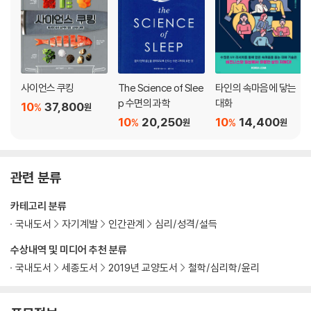
공감 능력을 갖춘 학생 만들기: ABC 테크닉
CHAP 8. 디지털 소통 시대에 ‘공감’은 어디로 가는가?
공감 결핍으로 몰고 가는 디지털 화면
표정에서 감정을 읽어 내지 못하는 디지털 네이티브
사이언스 쿠킹
The Science of Slee
타인의 속마음에 닿는
상대를 사람으로 생각하지 않는 온라인 트롤
p 수면의 과학
대화
10
37,800
%
원
하나의 이모티콘에 담긴 천 가지 감정
10
20,250
10
14,400
%
%
원
원
CHAP 9. 공감 근육을 강화시키는 ‘예술의 힘’
예술은 분리된 세상을 잇는 연결고리
관련 분류
예술은 어떻게 공감으로 이어지는가
뇌과학으로 입증한 예술과 공감의 연결 고리
카테고리 분류
예술과 공감, ‘닭이 먼저일까, 달걀이 먼저일까?’
국내도서
자기계발
인간관계
심리/성격/설득
사회적 소통으로 이어지는 예술의 힘
공감의 일곱 가지 열쇠와 예술
수상내역 및 미디어 추천 분류
국내도서
세종도서
2019년 교양도서
철학/심리학/윤리
CHAP 10. 구체적 결과를 얻어 내는 공감의 리더십
리더와 추종자의 뇌
리더에게 투영되는 애착 패턴