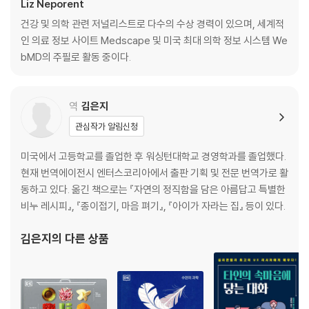
속했는가, 속하지 않았는가
Liz Neporent
중심에서 밖으로, 공감의 파급 효과
건강 및 의학 관련 저널리스트로 다수의 수상 경력이 있으며, 세계적
별 생각 없이 ‘밖으로’ 밀려나다
인 의료 정보 사이트 Medscape 및 미국 최대 의학 정보 시스템 We
bMD의 주필로 활동 중이다.
PART 2. ‘공감 능력’은 어떻게 나와 세상을 바꾸는가?
CHAP 6. 성장하며 배우는 공감이 삶을 좌우한다
역
김은지
공감은 어떻게 자라는가
관심작가 알림신청
아이에게 공감을 가르치는 거울 반응
롤 모델을 통해 배우는 공감
미국에서 고등학교를 졸업한 후 워싱턴대학교 경영학과를 졸업했다.
공유를 통해 공감을 배우는 트윈십 관계
현재 번역에이전시 엔터스코리아에서 출판 기획 및 전문 번역가로 활
즉시 반응하는 공감, 좌절을 가르치는 공감
동하고 있다. 옮긴 책으로는 『자연의 정직함을 담은 아름답고 특별한
부모의 공감이 시험에 드는 시기
비누 레시피』, 『종이접기, 마음 펴기』, 『아이가 자라는 집』 등이 있다.
CHAP 7. 교육을 살리는 ABC 공감 테크닉
김은지
의 다른 상품
감정이 학습 능력에 영향을 미친다
암기 영역 대신 사회적 영역의 뇌 활용하기
교실에서 활용하는 공감의 일곱 가지 열쇠
디지털 학습이 성공하려면