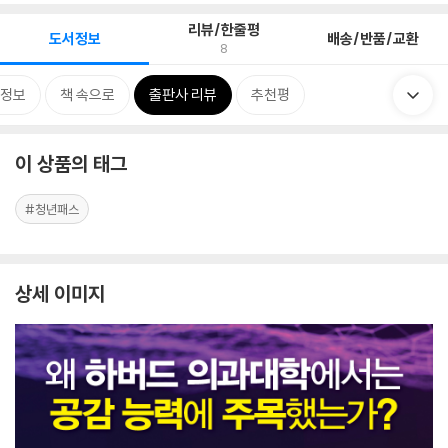
리뷰/한줄평
도서정보
배송/반품/교환
8
정보
책 속으로
출판사 리뷰
추천평
이 상품의 태그
#청년패스
상세 이미지