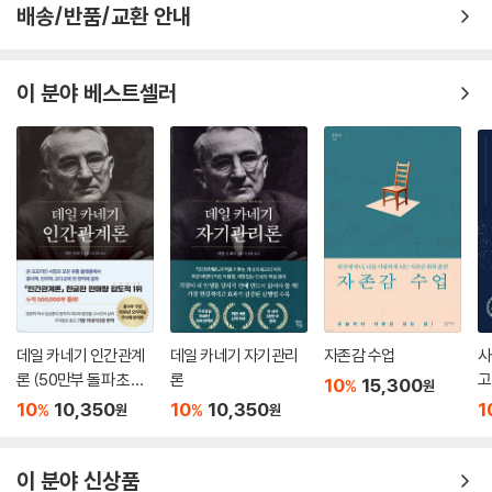
배송/반품/교환 안내
이 분야 베스트셀러
데일 카네기 인간관계
데일 카네기 자기관리
자존감 수업
사
론 (50만부 돌파 초판
론
고
10
15,300
%
원
무삭제 완역본)
10
10,350
10
10,350
1
%
%
원
원
이 분야 신상품