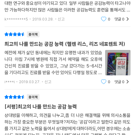
대한 연구와 중요성이 야기되고 있다. 일부 사람들은 공감능력이 타고나야
대한 책임을 묻지 않아야 하는 것은 아니다. 자신의 역할에 충실한 리더여
만 가능하다하지만 많은 사람들은 이러한 공감능력도 훈련을 통해서도 발
야 어려움과 위기가 닥쳤을 때 사람들은 리더를 추종하고 자문을 구할 것
달시킬 수 있다하여 한창 연구되는 이 학문을 보다 읽기 쉽게 뇌과학을 설
이다.
k*********5
2019.03.28.
신고
0
댓글
0
명해주는 책이 있
--- 「CHAP 10. 구체적 결과를 얻어 내는 공감의 리더십」 중에서
종이책
최고의 나를 만드는 공감 능력 (헬렌 리스, 리즈 네포렌트 저)
예전에 제가 살던 동네에는 작지만 유명한 내과가 있었습
니다. 아침 7시에 병원에 직접 가서 예약을 해도 오후에
간신히 진료를 받을 수 있었고, 그냥 갔다가는 5-6시간
을 기다리고도 진료를 받을 수만 있어도 다행일 정도로 많
은 사람이 찾던 곳이었지요. 실력이 좋은 것으로도 유명했
i****i
2019.03.27.
신고
0
댓글
0
지만, 저를 포함해 다녀온 사람들은 ‘의사 선생님이 내 이
야기를 잘 들어주고 아픈 것에 대해 잘 설
종이책
[서평]최고의 나를 만드는 공감 능력
상대방을 이해하고, 의견을 나누고,좀 더 나은 해결책을 위해 의사소통을
하는 가장 중요한 부분은 무엇일까?저자는 '공감'이라고 말한다.같은 의도
를 가지고 같은 노력을 들여서 상대방에게 대하더라도,어떤 경우에는 소송