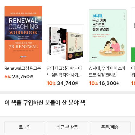
Renewal 코칭 워크북
안티 다크심리학 + 어
AI시대, 우리 아이 스마
어
느 심리학자와 사기꾼
트폰 설정 관리법
워
5
23,750
%
원
의 대화 세트
10
34,740
10
16,200
1
%
%
원
원
이 책을 구입하신 분들이 산 분야 책
로그인
최근 본 상품
주문/배송