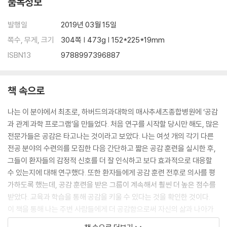
품목정보
기업의 이윤을 증진시키는 공감 지수
2016년 미국 대통령 선거: 공감의 부재와 그릇된 공감
발행일
2019년 03월 15일
리더십에 활용하는 공감의 일곱 가지 열쇠
쪽수, 무게, 크기
304쪽 | 473g | 152*225*19mm
ISBN13
9788997396887
CHAP 11. 공감 결핍, 공감 과잉의 심층 분석
‘극단적 외집단’에 대한 혐오
정신질환자에 대한 공감 부족
책 속으로
중독에 대한 동정과 공감의 차이
공감 대신 ‘기타 집단’으로 분류되는 자폐증
나는 이 분야에서 최초로, 하버드의과대학의 매사추세츠종합병원에 ‘공감
나의 공감 열쇠를 찾으라
과 관계 과학 프로그램’을 만들었다. 처음 연구를 시작할 당시만 해도, 많은
공감하기 어려운 ‘괴물들’에 대한 생각
전문가들은 공감은 타고나는 것이라고 보았다. 나는 여섯 개의 각기 다른
전공 분야의 수련의를 모집한 다음 간단하고 짧은 공감 훈련을 실시한 후,
CHAP 12 비난, 자책에 맞서는 ‘자기 공감’
그들이 환자들의 감정적 신호를 더 잘 인식하고 보다 효과적으로 대응할
자기 연민과 다른 자기 공감 이해하기
수 있는지에 대해 연구했다. 또한 환자들에게 공감 훈련 전후로 의사를 평
남을 돕기 전에 자기 자신을 도와야
가하도록 했는데, 공감 훈련을 받은 그룹이 계속해서 훨씬 더 높은 점수를
스스로 만들어 낸 비평가에 맞서기
받았다. 교육과 학습을 통해 공감을 키울 수 있다는 것을 확인한 것이다.
공감 능력 향상이 만들 미래
이 책을 통해 나는 주변 사람들에게 더 공감함으로써 자신의 삶과 나아가
사회 전반을 개선할 수 있다는 점을 보여 주고자 한다. 부모는 공감을 바탕