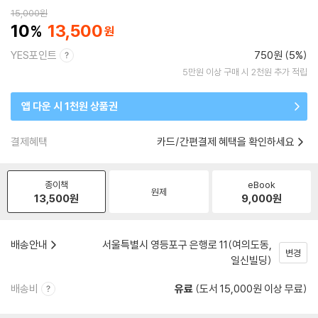
15,000
원
10
13,500
YES포인트
750원 (5%)
5만원 이상 구매 시 2천원 추가 적립
앱 다운 시 1천원 상품권
결제혜택
카드/간편결제 혜택을 확인하세요
종이책
eBook
원제
13,500
원
9,000
원
배송안내
서울특별시 영등포구 은행로 11(여의도동,
변경
일신빌딩)
배송비
유료
(도서 15,000원 이상 무료)