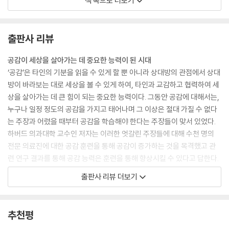
책 속으로 더보기
참고문헌
으로 자녀를 있는 그대로 바라보고 잠재력을 발휘할 수 있도록 돕는다. 교
사는 학생의 재능을 발견하고 향상시킬 수 있도록 공감을 통해 교류한다.
기업 역시 함께 일하는 직원에 더 많이 투자할수록 성공의 확률이 높아진
출판사 리뷰
다. 정치인은 모든 유권자가 필요로 하는 바를 대변할 수 있게 된다. --- 「들
어가는 글」 중에서
공감이 세상을 살아가는 데 중요한 능력이 된 시대
‘공감’은 타인의 기분을 읽을 수 있게 할 뿐 아니라 상대방의 관점에서 상대
공감 능력은 우리가 일상 전반에 걸쳐 사용하는 꼭 필요한 특성이다. 육아
방이 바라보는 대로 세상을 볼 수 있게 하여, 타인과 교감하고 협력하여 세
에서부터 교육, 의료 서비스, 직장, 기업, 법률, 예술, 환경, 디지털 세계, 리
상을 살아가는 데 큰 힘이 되는 중요한 능력이다. 그동안 공감에 대해서는,
더십, 정치에 이르기까지 모두 공감 능력과 관련이 있다. 혼자 힘으로는 절
누구나 일정 정도의 공감을 가지고 태어나며 그 이상은 절대 가질 수 없다
대 할 수 없지만 서로에 대한 이해와 협력을 통해서는 달성할 수 있는 가능
는 주장과 어렸을 때부터 공감을 학습해야 한다는 주장들이 맞서 있었다.
성과 성과에 있어 공감이 왜 그리고 어떻게 도움을 주는지 살펴볼 것이다.
하버드 의과대학 교수인 저자는 이러한 엇갈린 주장들에 대해 수천 명의
공감이라는 감정이 부모의 양육과 자녀의 생존을 보장하기 위해 발달된 만
전문 의료진에 대한 공감 훈련을 통해 공감이 증가하는 것을 목격했고 관
큼, 부모의 양육 모델은 다른 맥락에서 공감을 이해하는 기초가 된다.
련 연구 결과를 통해 공감 능력은 훈련을 통해 향상시킬 수 있다고 답한다.
과거에 사람들은 공감 능력을 타고났든 아니든 바꿀 수 없는 것이라고 생
출판사 리뷰 더보기
각했다. 그러나 나는 연구를 통해 공감은 가르칠 수 있다는 가설을 증명했
부모는 공감을 바탕으로 자녀가 잠재력을 발휘할 수 있도록 도울 수 있고,
다. 환자에게 의사의 공감 능력을 평가하게 했을 때 공감 훈련을 받은 의사
기업은 함께 일하는 직원에게 더 많이 공감할수록 성공의 확률이 높아지는
는 환자로부터 높은 점수를 받았다. 공감은 상대방의 감정을 인정하는 것
것을 발견했으며, 정치인 역시 공감을 통해 모든 유권자가 필요로 하는 바
추천평
과 남에게 도움이 되도록 자신의 감정을 통제하는 것 사이의 섬세한 균형
를 더 잘 대변할 수 있다는 사실을 확인했다. 공감은 이렇게 각계각층의 사
을 뜻한다. 자신의 공감 반응을 다스릴 수 있어야 어려움에 처한 상대방에