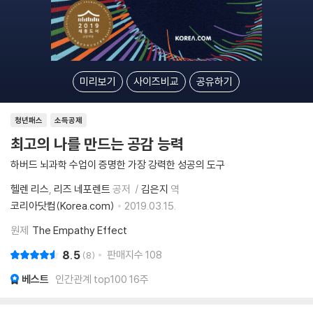
미리보기
사이즈비교
공유하기
청년패스
소득공제
최고의 나를 만드는 공감 능력
하버드 뇌과학 수업이 증명한 가장 강력한 성공의 도구
헬렌 리스
리즈 네포렌트
공저
김은지
역
코리아닷컴(Korea.com)
2019.03.15.
원제
The Empathy Effect
8.5
판매지수
108
8
베스트
인간관계 top100 16주