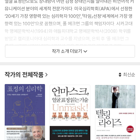
얼굴 표정만으로도 상대방이 어떤 감정 상태인지를 알아내는 비언어적 커
뮤니케이션 분야의 세계적 전문가이다. 미국심리학회(APA)에서 선정한
‘20세기 가장 영향력 있는 심리학자 100인’,「타임」선정‘세계에서 가장 영
향력 있는 100인’으로 꼽혔으며, 폴 에크먼 그룹의 책임자이다. 시카고대
학 명예문학박사(1994)와 애들피대학교 명예문학박사(2008) 학위를
받았고 캘리포니아대 심리학과 교수를 지냈으며, 은퇴 후 ‘폴 에크먼 그
룹’을 설립해 비언어 커뮤니케이션 교육 프로그램을 제공하고 있다.
작가 소개 더보기
폴 에크먼 박사는 인간의 감정을 드러내는 ‘보편적인 얼굴 표정’이 있다는
것을 밝혔다. 특히 1초 미만의 짧은 순간에 나타났다 사라지는 ‘미세표정
작가의 전체작품
최신순
(micro-expressions)’으로 거짓과 진실을 구별해내는 법을 체계화하
였으며, 수천 개의 얼굴근육을 분석해‘얼굴 지도(얼굴 움직임 부호화 시스
템)’를 만들었다. 이런 그의 업적은 학계에서도 인정을 받아 미국심리학회
로부터‘위대한 과학 기여상’을 수상했으며, FBI와 CIA에서는 지금도 그의
자문을 받고 있다.
미국심리학회 과학공로상(1991)과 미국심리학협회 윌리엄 제임스펠로우
상(1998)을 수상한 바 있다. 미국 폭스TV에서는 그의 연구를 바탕으로 'L
ie to me'라는 범죄심리 드라마를 제작, 인기리에 방영했다. 1978년 얼굴