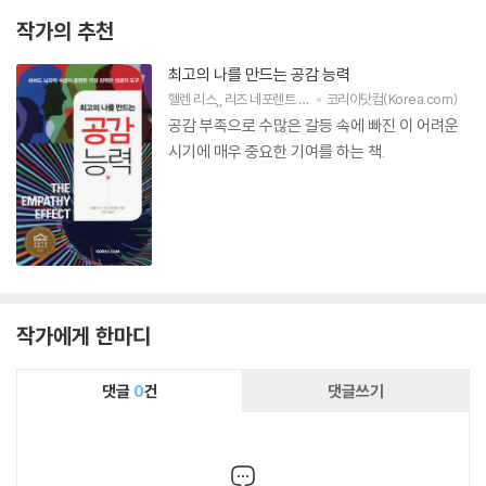
작가의 추천
최고의 나를 만드는 공감 능력
헬렌 리스
,
리즈 네포렌트
공저
김은지
코리아닷컴(Korea.com)
역
공감 부족으로 수많은 갈등 속에 빠진 이 어려운
시기에 매우 중요한 기여를 하는 책.
작가에게 한마디
댓글
0
건
댓글쓰기