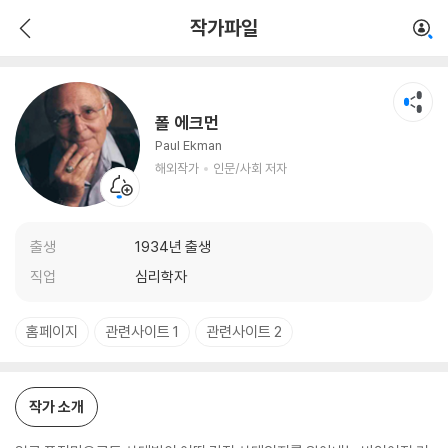
폴 에크먼
작가파일
해외작가
인문/사회 저자
폴 에크먼
Paul Ekman
해외작가
인문/사회 저자
출생
1934년 출생
직업
심리학자
홈페이지
관련사이트 1
관련사이트 2
작가 소개