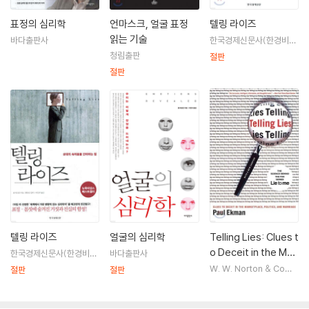
움직임을 체계저그올 묘사한 '최초의 얼굴 지도'인 '얼굴 움직임 부호화 시
표정의 심리학
언마스크, 얼굴 표정
텔링 라이즈
스템'을 만들어 냈으며, 미국 FBI,CIA 등 세계적 범죄용의자의 심리 분석
읽는 기술
바다출판사
한국경제신문사(한경비
자문가로 활동 중이다. 지은 책으로『얼굴의 심리학』『텔링라이즈』등이 있
피)
청림출판
절판
다.
절판
『언마스크, 얼굴 표정 읽는 기술』은 폴 에크먼이 평생 연구해온 얼굴 표정
과 감정 이론의 원전(原典)으로, 출간 당시 얼굴 표정을 과학적으로 분석
해냈다는 평가를 받았으며 지금까지 약 40년간 각종 수사기관에서 교재
로 활용되고 있다. 그의 탁월한 분석 기술은 ‘인간 거짓말 탐지기’로 불릴
정도이며, 그를 모델로 한 미국의 TV 드라마〈Lie to Me〉는 연일 화제를
모으기도 했다. 캘리포니아대 심리학과 교수를 지냈으며, 은퇴 후 ‘폴 에크
먼 그룹’을 설립해 비언어 커뮤니케이션 교육 프로그램을 제공하고 있다.
텔링 라이즈
얼굴의 심리학
Telling Lies: Clues t
o Deceit in the Mar
한국경제신문사(한경비
바다출판사
피)
ketplace, Politics,
W. W. Norton & Comp
절판
절판
any
and Marriage