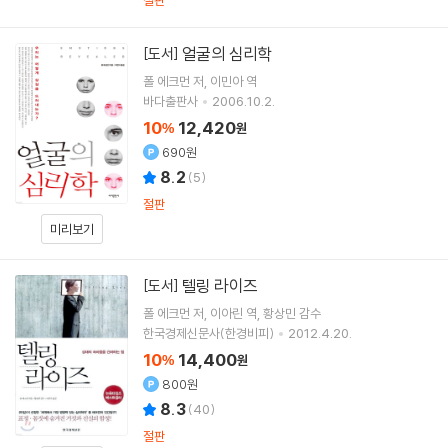
절판
얼굴의 심리학
[도서]
폴 에크먼
저
이민아
역
바다출판사
2006.10.2.
10
12,420
%
원
690원
8.2
(
5
)
절판
미리보기
텔링 라이즈
[도서]
폴 에크먼
저
이아린
역
황상민
감수
한국경제신문사(한경비피)
2012.4.20.
10
14,400
%
원
800원
8.3
(
40
)
절판