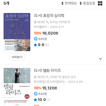
5개
판매량순
품절포함
표정의 심리학
[도서]
폴 에크먼
저
허우성
허주형
역
바다출판사
2020.9.11.
10
16,020
%
원
890원
9.6
(
5
)
미리보기
텔링 라이즈
[도서]
폴 에크먼
저
이아린
역
황상민
감수
한국경제신문사(한경비피)
2012.4.20.
10
15,120
%
원
840원
10.0
(
1
)