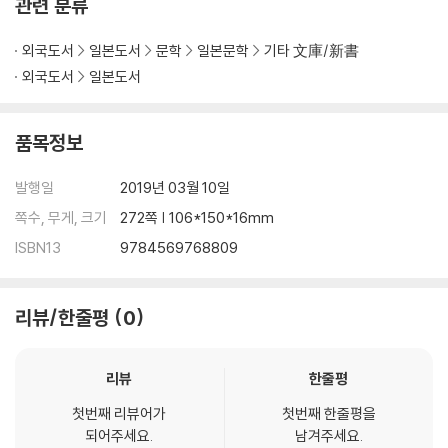
관련 분류
외국도서
일본도서
문학
일본문학
기타 文庫/新書
외국도서
일본도서
품목정보
발행일
2019년 03월 10일
쪽수, 무게, 크기
272쪽 | 106*150*16mm
ISBN13
9784569768809
리뷰/한줄평
0
리뷰
한줄평
첫번째 리뷰어가
첫번째 한줄평을
되어주세요.
남겨주세요.