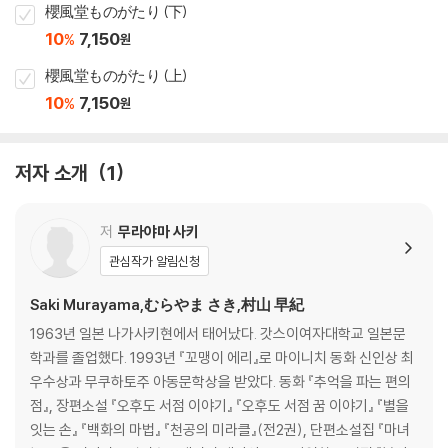
櫻風堂ものがたり (下)
10
7,150
%
원
櫻風堂ものがたり (上)
10
7,150
%
원
저자 소개
1
저
무라야마 사키
관심작가 알림신청
Saki Murayama,むらやま さき,村山 早紀
1963년 일본 나가사키현에서 태어났다. 갓스이여자대학교 일본문
학과를 졸업했다. 1993년 『꼬맹이 에리』로 마이니치 동화 신인상 최
우수상과 무쿠하토주 아동문학상을 받았다. 동화 『추억을 파는 편의
점』, 장편소설 『오후도 서점 이야기』 『오후도 서점 꿈 이야기』 『별을
잇는 손』 『백화의 마법』 『천공의 미라클』(전2권), 단편소설집 『마녀