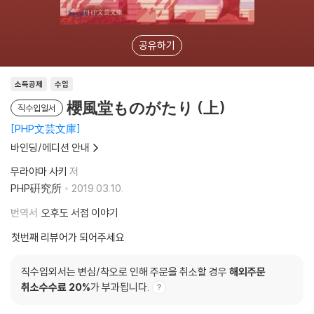
공유하기
소득공제
수입
櫻風堂ものがたり (上)
직수입일서
PHP文芸文庫
바인딩/에디션 안내
무라야마 사키
저
PHP硏究所
2019.03.10.
번역서
오후도 서점 이야기
첫번째 리뷰어가 되어주세요
직수입외서는 변심/착오로 인해 주문을 취소할 경우
해외주문
취소수수료 20%
가 부과됩니다.