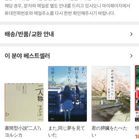
해당 경우, 문자와 메일로 별도 안내를 드리고 있사오니 마이페이지에서
휴대전화번호와 메일주소를 다시 한번 확인해주시기 바랍니다.
배송/반품/교환 안내
이 분야 베스트셀러
書簡型小說「二人?」
また,同じ夢を見て
君の膵臟をたべた
ヨルシカ
いた
い
1