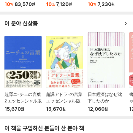
10
83,570
10
7,120
10
7,230
%
%
%
원
원
원
이 분야 신상품
超譯ニ-チェの言葉
超譯アドラ-の言葉
日本經濟はなぜ沈
書
2 エッセンシャル版
エッセンシャル版
下したのか
15,670
15,670
12,060
1
원
원
원
이 책을 구입하신 분들이 산 분야 책