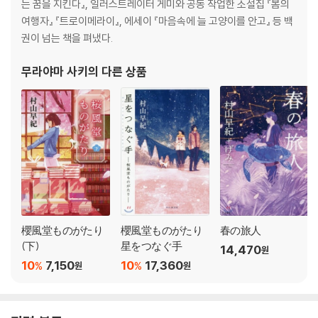
는 꿈을 지킨다』, 일러스트레이터 게미와 공동 작업한 소설집 『봄의
여행자』 『트로이메라이』, 에세이 『마음속에 늘 고양이를 안고』 등 백
권이 넘는 책을 펴냈다.
무라야마 사키
의 다른 상품
櫻風堂ものがたり
櫻風堂ものがたり
春の旅人
(下)
星をつなぐ手
14,470
원
10
7,150
10
17,360
%
%
원
원