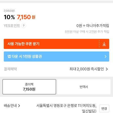
7,950
원
10
7,150
YES포인트
0원
마니아추가적립
5만원 이상 구매 시 2천원 추가 적립
사용 가능한 쿠폰 받기
앱 다운 시 1천원 상품권
결제혜택
최대 2,000원 즉시할인
종이책
번역서
7,150
원
배송안내
서울특별시 영등포구 은행로 11(여의도동,
변경
일신빌딩)