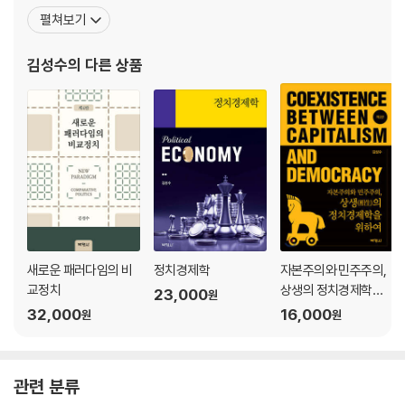
··························· 36
Dissertation Scholarship, Jesse M. Unruh Institute of Politi
펼쳐보기
1. 고전적 자유주의의 발전과정 _ 37
cs Research Fellowship 등의 연구지원과 더불어 Korean
2. 고전적 자유주의의 주요 특징 _ 42
김성수
의 다른 상품
제3절 급진주의(Radicalism) ····························································
····························· 43
1. 급진주의의 발전과정 _ 44
2. 급진주의의 주요 특징 _ 50
차 례 xi
제4절 보수주의(Conservatism) ······················································
······························· 52
1. 보수주의의 발전과정 _ 53
2. 보수주의의 주요 특징 _ 56
제5절 현대적 자유주의(Modern Liberalism) ····································
새로운 패러다임의 비
정치경제학
자본주의와 민주주의,
··························· 58
교정치
상생의 정치경제학을
23,000
원
1. 현대적 자유주의의 발전과정 _ 60
위하여
32,000
16,000
원
원
2. 현대적 자유주의의 주요 특징 _ 65
제6절 사상적 논의의 의의 ··································································
··························· 67
관련 분류