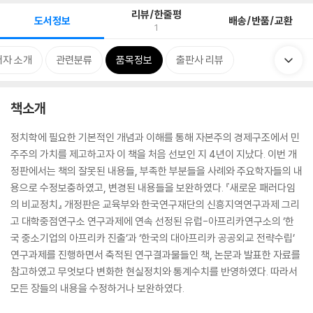
리뷰/한줄평
도서정보
배송/반품/교환
1
저자 소개
관련분류
품목정보
출판사 리뷰
책소개
정치학에 필요한 기본적인 개념과 이해를 통해 자본주의 경제구조에서 민
주주의 가치를 제고하고자 이 책을 처음 선보인 지 4년이 지났다. 이번 개
정판에서는 책의 잘못된 내용들, 부족한 부분들을 사례와 주요학자들의 내
용으로 수정보충하였고, 변경된 내용들을 보완하였다. 『새로운 패러다임
의 비교정치』 개정판은 교육부와 한국연구재단의 신흥지역연구과제 그리
고 대학중점연구소 연구과제에 연속 선정된 유럽-아프리카연구소의 ‘한
국 중소기업의 아프리카 진출’과 ‘한국의 대아프리카 공공외교 전략수립’
연구과제를 진행하면서 축적된 연구결과물들인 책, 논문과 발표한 자료를
참고하였고 무엇보다 변화한 현실정치와 통계수치를 반영하였다. 따라서
모든 장들의 내용을 수정하거나 보완하였다.