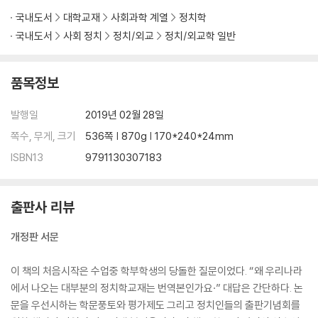
제3장 국가론 69
국내도서
대학교재
사회과학 계열
정치학
제1절 국가에 대한 일반적 논의 ····························································
국내도서
사회 정치
정치/외교
정치/외교학 일반
························ 70
1. 법률적 역사사회학적 정의 _ 71
2. 국가와 민족 _ 72
품목정보
제2절 체계론적 · 구조기능론적 접근 ····················································
························ 76
발행일
2019년 02월 28일
1. 체계론적 접근 _ 76
쪽수, 무게, 크기
536쪽 | 870g | 170*240*24mm
2. 구조기능론적 정의 _ 82
ISBN13
9791130307183
제3절 계급주의 국가론 ······································································
···························· 85
1. 계급주의의 기본 개념 _ 85
출판사 리뷰
2. 계급국가론의 원형 _ 87
제4절 다원주의 국가론 ······································································
개정판 서문
···························· 92
1. 다원주의의 기본 개념 _ 92
이 책의 처음시작은 수업중 학부학생의 당돌한 질문이었다. “왜 우리나라
2. 다원주의 국가 이론 _ 93
에서 나오는 대부분의 정치학교재는 번역본인가요·” 대답은 간단하다. 논
3. 다원주의와 이익집단 _ 94
문을 우선시하는 학문풍토와 평가제도 그리고 정치인들의 출판기념회를
4. 다원주의의 흐름 _ 97