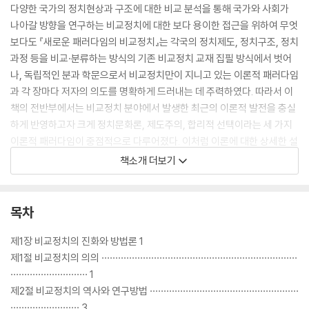
다양한 국가의 정치현상과 구조에 대한 비교 분석을 통해 국가와 사회가
나아갈 방향을 연구하는 비교정치에 대한 보다 용이한 접근을 위하여 무엇
보다도 『새로운 패러다임의 비교정치』는 각국의 정치제도, 정치구조, 정치
과정 등을 비교·분류하는 방식의 기존 비교정치 교재 집필 방식에서 벗어
나, 독립적인 분과 학문으로서 비교정치만이 지니고 있는 이론적 패러다임
과 각 장마다 저자의 의도를 명확하게 드러내는 데 주력하였다. 따라서 이
책의 전반부에서는 비교정치 분야에서 발생한 최근의 이론적 발전을 충실
하게 반영하고자 크게 정치문화론, 제도주의, 합리적 선택이라는 세 가지
이론적 패러다임이 중점적으로 다루어졌다. 이처럼 이론에 대한 상세한 설
명과 더불어 자칫 추상적인 논의에 머물 수 있는 위험을 극복하기 위하여
책소개 더보기
각각의 이론적 접근을 이해하기 위한 적절한 적용 사례들을 제시하였다.
이론적 접근에 중점을 둔 전반부 이후에는 정당과 선거, 정치권력, 정치경
제, 정치발전론과 민주주의 공고화, 사회운동, 세계화 등 비교정치의 구체
목차
적인 연구 분야에 대한 장들을 수록하였다.
제1장 비교정치의 진화와 방법론 1
제1절 비교정치의 의의 ·······································································
···························· 1
제2절 비교정치의 역사와 연구방법 ······················································
························· 3