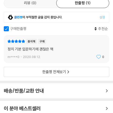
2. 정치사회화 기구 _ 135
리뷰
0
한줄평
1
물이다’ 라는 말이 있듯이 미래를 예측할 수 없다는 한계가 주관적인 결론
제4절 정치적 관습과 상징주의 ····························································
을 찾을 수밖에 없다는 아쉬움을 남게 한다. 리들리는 『The Rational Op
······················· 140
timist(합리적 낙관주의자)』에서 개개인이 아이디어를 서로 교환하며 집
클린봇
이 부적절한 글을 감지 중입니다.
설정
제5절 정치문화론의 한계와 의의 ·························································
단지능을 만들어 내어, 인류문명이 퇴보 또는 긍극적으로 멸망할 수 있다
······················ 143
는 비관주의자들의 예측을 무너뜨리고 계속해서 진보할 수 있었다고 주장
구매한줄평
추천순
하였다(Ridley, 2010). 교환의 시작과 함께 문화가 집단적 성격을 띠게 되
제5장 합리적 선택 145
면서 경제적 진보라는 형태의 서로의 이익을 위하여 재능과 노력을 특화할
종이책
구매
제1절 합리적 선택 이론의 발전 ····························································
수 있는 노동의 분업, 전문화 등의 시도가 진행되어 경제적 번영이 가능했
정치 기본 입문하기에 괜찮은 책
······················ 147
다는 것이다.
제2절 합리성의 개념 ··········································································
m****0
2020.08.12.
0
························· 152
비록 정치에 대한 예측은 어렵지만 이 책을 통하여 성숙한 시민사회를 추
제3절 합리적 선택의 모형과 방법론 ·····················································
구하는 가치를 제고할 수 있는 기회가 개개인의 의식 속에 만들어진다면,
한줄평 전체보기
····················· 153
개개인의 문제의식이 집단문제의식으로 전이되어 상생(相生)의 공동체
1. 합리적 선택 모형의 구성요소 _ 153
가 만들어질 것이라 기대해 본다.
2. 합리적 선택의 방법론 _ 162
배송/반품/교환 안내
제4절 합리적 선택 이론의 여러 형태 ····················································
우리 사회가 심각한 성장의 후유증을 겪고 있다. 한강의 기적으로 불리는
····················· 166
엄청난경제성장을 이루었고, 세계가 부러워하는 최첨단의 정보통신 기술
1. 결정 이론(Decision Theory) _ 166
을 갖게 되었지만 탈산업화의 심화는 사회이익의 파편화, 사회구조의 분
이 분야 베스트셀러
2. 게임 이론(Game Theory) _ 168
화, 대중의 원자화를 가속시키고 사회환경의 유동성과 불확실성을 고조시