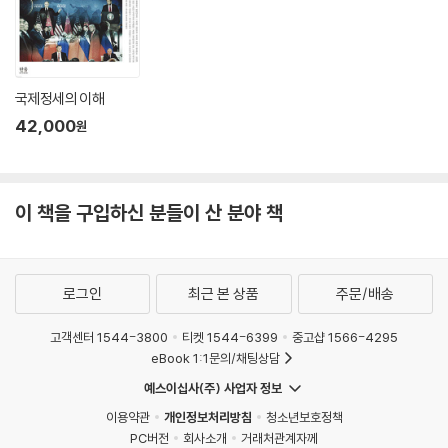
와 역사적 과정을 충분히 이해하지 못하였다. 자유를 배웠지만 자유에 따
제7장 정치구조 212
르는 책임과 의무를 배우지 못하였다. 우리 사회의 발전을 위해서는 성숙
제1절 민주주의 ··················································································
한 시민사회로의 발전이 절실하다. 성숙한 시민사회는 상호 차이를 인정하
·························· 213
고 존중하면서도 공동의 가치와 연대성이 형성된 사회를 의미한다. 민주주
1. 민주주의의 개념 정의: 소다로(Sodaro)의 민주주의의 사원 _ 213
국제정세의 이해
의의 가치 함양을 통해 성숙한 시민사회로 전환될 때, 보편적 가치의 공유
2. 자유민주주의의 모델들 _ 222
42,000
와 함께 사회적 통합도 이루어질 수 있다. 사회적 차원의 통합은 성숙한 시
원
제2절 행정부 ····················································································
민의식을 바탕으로 사회적 포용력이 뒷받침될 때 비로소 가능하다. 사회적
···························· 237
포용력은 공통의 가치, 즉 대한민국의 기본적인 가치인 자유민주주의제도
1. 행정부의 역할 _ 238
에 대한 기본적인 이해가 전제되어야 함은 당연한 일이다.
이 책을 구입하신 분들이 산 분야 책
2. 구조적 제도 _ 239
3. 관료제 _ 245
다양한 국가의 정치현상과 구조에 대한 비교 분석을 통해 국가와 사회가
4. 정치적 행정부의 역할 _ 248
나아갈 방향을 연구하는 비교정치에 대한 보다 용이한 접근을 위하여 무엇
제3절 입법부 ····················································································
로그인
최근 본 상품
주문/배송
보다도 이 책은 각국의 정치제도, 정치구조, 정치과정 등을 비교 · 분류하
···························· 250
는 방식의 기존 비교정치 교재 집필 방식에서 벗어나, 독립적인 분과 학문
1. 입법부의 역할 _ 250
고객센터 1544-3800
티켓 1544-6399
중고샵 1566-4295
으로서 비교정치만이 지니고 있는 이론적 패러다임과 각 장마다 저자의 의
2. 구조적 제도 _ 255
eBook 1:1문의/채팅상담
도를 명확하게 드러내는 데 주력하였다. 따라서 이 책의 전반부에서는 비
3. 입법부의 쇠퇴 _ 261
예스이십사(주) 사업자 정보
교정치 분야에서 발생한 최근의 이론적 발전을 충실하게 반영하고자 크게
제4절 사법부 ····················································································
정치문화론, 제도주의, 합리적 선택이라는 세 가지 이론적 패러다임이 중
이용약관
개인정보처리방침
청소년보호정책
···························· 262
점적으로 다루어졌다. 이처럼 이론에 대한 상세한 설명과 더불어 자칫 추
PC버전
회사소개
거래처관계자께