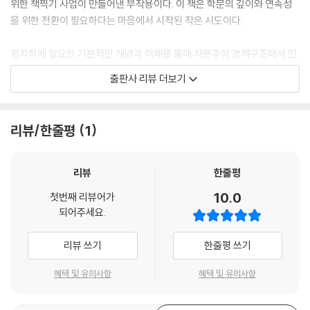
위한 책찍기 사업이 만들어낸 부작용이다. 이 책은 학문의 깊이와 연속성
제5절 국가론의 의의 ··········································································
을 위한 전환이 필요하다는 마음에서 시작된 작은 시도이다.
························· 104
정치학에 필요한 기본적인 개념과 이해를 통해 자본주의 경제구조에서 민
제4장 정치문화 106
주주의 가치를 제고하고자 이 책을 처음 선보인 지 4년이 지났다. 지금까
출판사 리뷰 더보기
제1절 정치문화 연구의 기원과 방법적 특성 ···········································
지 부족함이 많은 책을 교재와 참고서로 사용해온 학생들과 연구자들에게
··················· 108
미안한 마음을 가져왔다. 이번 기회에 책의 잘못된 내용들, 부족한 부분들
1. 정치문화 연구의 기원 _ 108
을 사례와 주요학자들의 내용으로 수정보충하였고, 변경된 내용들을 보완
리뷰/한줄평
1
2. 국가 간 문화 비교 _ 109
하였다. 무엇보다 수업중 학생들의 질문과 토론내용들이 생각을 정리하는
3. 정치문화 연구의 특징 _ 112
데 많은 도움을 주었다.
xii 새로운 패러다임의 비교정치
리뷰
한줄평
제2절 시민문화 연구 ··········································································
이 개정판은 교육부와 한국연구재단의 신흥지역연구과제 그리고 대학중
10.0
첫번째 리뷰어가
························· 123
점연구소 연구과제에 연속 선정된 유럽-아프리카연구소의 ‘한국 중소기
되어주세요.
1. 알몬드와 버바(Almond and Verba)의 정치문화 _ 124
업의 아프리카 진출’과 ‘한국의 대아프리카 공공외교 전략수립’ 연구과제
2. 알몬드와 버바의 시민문화(Civic Culture) _ 128
를 진행하면서 축적된 연구결과 물들인 책, 논문과 발표한 자료를 참고하
리뷰 쓰기
한줄평 쓰기
3. 알몬드와 버바의 정치문화 연구에 대한 비판 _ 129
였고 무엇보다 변화한 현실정치와 통계수치를 반영하였다. 따라서 모든 장
제3절 정치사회화를 통한 정치과정 연구 ··············································
들의 내용을 수정하거나 보완하였다.
혜택 및 유의사항
혜택 및 유의사항
····················· 133
1. 정치사회화 연구의 흐름 _ 134
이번 개정판을 내면서 객관성을 유지하기 위하여 노력하였다. ‘정치는 생