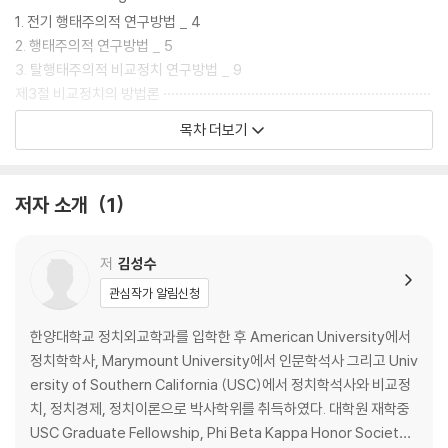
1. 전기 행태주의적 연구방법 _ 4
2. 행태주의적 연구방법 _ 5
3. 탈행태주의적 비교정치 연구방법 _ 9
제3절 비교정치의 방법론 ···································································
··························· 12
목차 더보기
1. 비교방법론 _ 12
2. 과학적 접근방법 _ 13
3. 질적 분석방법과 양적 분석방법 _ 17
저자 소개
1
제4절 비교정치의 발전방향 ································································
·························· 21
저
김성수
제2장 정치이념 23
관심작가 알림신청
제1절 정치이념의 주요 쟁점 ································································
························· 24
한양대학교 정치외교학과를 입학한 후 American University에서
1. 베버의 사상 _ 25
정치학학사, Marymount University에서 인문학석사 그리고 Univ
2. 마르크스의 사상 _ 27
ersity of Southern California (USC)에서 정치학석사와 비교정
3. 마르크스와 베버의 주요 개념 비교 _ 30
치, 정치경제, 정치이론으로 박사학위를 취득하였다. 대학원 재학중
제2절 고전적 자유주의(Classical Liberalism) ···································
USC Graduate Fellowship, Phi Beta Kappa Honor Society