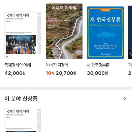
제5절 합리적 선택 이론의 한계와 전망 ·················································
키고 있다. 정보화는 소통의 측면에서는 긍정적인 면도 있지만, 갈등구조
···················· 174
를 공개하고 해석하는 과정에서 갈등을 특정한 측면에서 고착화시킴으로
써 사회를 양극화시키고 있다는 점도 간과해서는 안 된다.
제6장 제도주의 176
제1절 제도주의 이론의 발전과정 ·························································
이러한 정보의 홍수 속에서 정치현상에 대한 관심은 점점 무뎌지고, 각종
······················ 177
사회이익을 대변하는 집단들 간의 갈등과 대립 속에 ‘나만 아니면 된다’는
제2절 구제도주의와 신제도주의 비교 ··················································
식의 이기적인 사고가 보편화되었으며, 타인에 대한 배려는 실종되었다.
······················ 179
더욱이 국정농단을 단죄한 2016년 촛불시위에서 대통령하야를 외치며 자
제3절 신제도주의 이론 ······································································
유 민주주의를 경험했지만, 정치에 대한 관심이 진영싸움으로 귀결되면서
국제정세의 이해
에너지 지정학
새 한국정부론
거
·························· 182
제대로 잘잘못을 가리지 않고 자기진영의 주장은 무조건 옹호하고 상대진
42,000
10
20,700
30,000
2
%
원
원
원
1. 이론적 발전 _ 183
영의 주장은 무조건 비난하는 편가르기로 매몰되는 모습을 보이고 있다.
2. 제도의 의미 _ 187
3. 신제도주의의 주요 특징 _ 189
결국 사회연대감의 약화로 사회의 갈등은 점점 깊어 가고 있다. 국민주권
4. 신제도주의에 대한 비판 _ 203
이 분야 신상품
의 보장, 인권과 자유의 보장, 경제적 안녕을 전제로 한 민주주의 의식의 사
5. 비판에 대한 역사적 제도주의의 반론 _ 205
회적 확산이 새롭게 필요한 시점이 되었다. 우리 사회의 갈등에 대해서는
제4절 신제도주의 이론의 가능성 ························································
다양한 견해가 있을 수 있다. 하지만 우리 헌법에서 규정한 자유민주주의
······················· 210
제도에 대한 이해와 교육의 부족도 한 원인이라는 점에 반대할 사람은 많
차 례 xiii
지 않을 것이다. 교과서에서 민주주의를 배웠지만 민주주의의 이론적 토대