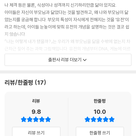
나 체격 등은 물론, 식성이나 성격까지 신기하리만큼 닮아 있지요.
아이들은 자신이 부모님과 닮았다는 것을 발견하고, 왜 나와 부모님이 닮
았는지를 궁금해 합니다. 부모의 특성이 자식에게 전해지는 것을 ‘유전’이
라고 하는데, 아이들 눈높이에 맞춰 유전의 개념을 설명하는 것은 결코 쉽
지 않습니다.
『나는 어떻게 내가 됐을까?』는 우리가 왜 부모님을 닮을 수밖에 없는지 차
근차근 짚어 주는 과학 그림책입니다. 유전의 개념부터 DNA, 게놈에 이르
기까지, 복잡하게만 느껴지는 유전자에 대한 지식을 쉽고 재밌게 표현했습
출판사 리뷰 더보기
니다. 동글동글하고 알록달록한 그림 덕분에 재미와 친근감이 더해집니다.
덕분에 누구나 쉽게 유전의 원리를 이해할 수 있습니다.
리뷰/한줄평
17
똑같이 생긴 쌍둥이도 성격은 왜 다를까?
DNA에는 우리 몸의 특징을 결정하는 정보가 담겨 있고, 부모님에게 물려
받은 DNA에 따라 눈동자 색, 코의 모양, 손의 크기 같은 것들이 결정됩니
리뷰
한줄평
다. 그런데 유전자가 한 사람이 가진 특징을 모두 결정하는 것은 아닙니다.
9.8
10.0
일란성 쌍둥이는 하나의 수정란이 둘로 나누어지며 생겨나기 때문에 유전
자 정보가 동일하고 생김새도 꼭 닮지만, 성격이나 취향은 전혀 다를 수 있
습니다.
리뷰 쓰기
한줄평 쓰기