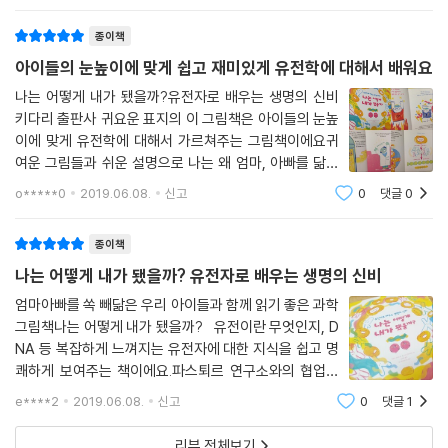
종이책
아이들의 눈높이에 맞게 쉽고 재미있게 유전학에 대해서 배워요
나는 어떻게 내가 됐을까?유전자로 배우는 생명의 신비
키다리 출판사 귀요운 표지의 이 그림책은 아이들의 눈높
이에 맞게 유전학에 대해서 가르쳐주는 그림책이에요귀
여운 그림들과 쉬운 설명으로 나는 왜 엄마, 아빠를 닮았
는지, 똑같이 생긴 쌍둥이가 왜 성격이 다른지유전자를 통
o*****0
2019.06.08.
신고
0
댓글
0
해 알게 되는 생명의 신비에 대해서 배울 수 있었어요특히
나 평소에 아이들이 쌍둥이 친구들을
종이책
나는 어떻게 내가 됐을까? 유전자로 배우는 생명의 신비
엄마아빠를 쏙 빼닮은 우리 아이들과 함께 읽기 좋은 과학
그림책나는 어떻게 내가 됐을까? 유전이란 무엇인지, D
NA 등 복잡하게 느껴지는 유전자에 대한 지식을 쉽고 명
쾌하게 보여주는 책이에요.파스퇴르 연구소와의 협업으
로 만들어져 전문가에게 검증된 지식을 바탕으로 알록달
e****2
2019.06.08.
신고
0
댓글
1
록 귀여운 그림까지 더해져아이들이 친근하게 볼 수 있답
니다. 쌍둥이 형제 노엘과 레옹의 이야기를
리뷰 전체보기