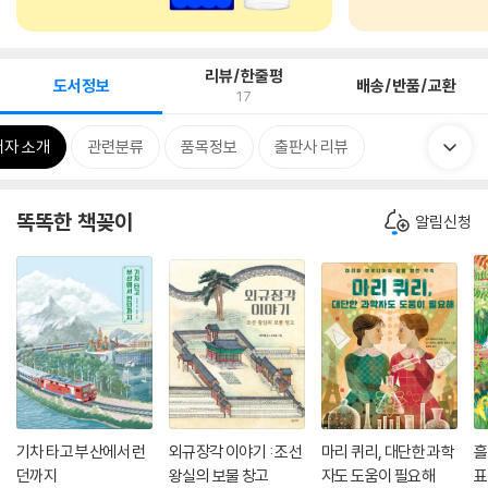
리뷰/한줄평
도서정보
배송/반품/교환
17
저자 소개
관련분류
품목정보
출판사 리뷰
똑똑한 책꽂이
알림신청
기차 타고 부산에서 런
외규장각 이야기 : 조선
마리 퀴리, 대단한 과학
흘
던까지
왕실의 보물 창고
자도 도움이 필요해
표