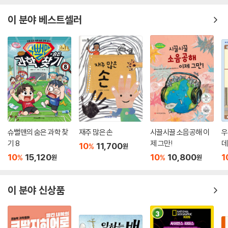
이 분야 베스트셀러
슈뻘맨의 숨은 과학 찾
재주 많은 손
시끌시끌 소음공해 이
우
기 8
제 그만!
데
10
11,700
%
원
10
15,120
10
10,800
1
%
%
원
원
이 분야 신상품