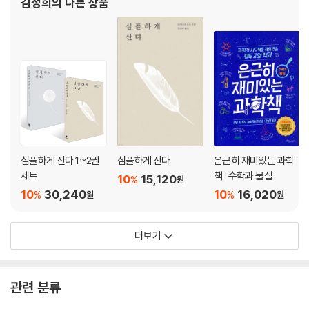
김성희
의 다른 상품
심플하게 산다 1~2권
심플하게 산다
은근히 재미있는 과학
세트
책 : 수학과 물질
10
15,120
%
원
10
30,240
10
16,020
%
%
원
원
더보기
관련 분류