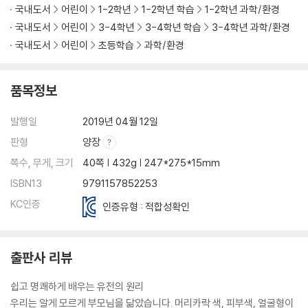
국내도서
어린이
1-2학년
1-2학년 학습
1-2학년 과학/환경
국내도서
어린이
3-4학년
3-4학년 학습
3-4학년 과학/환경
국내도서
어린이
초등학습
과학/환경
품목정보
발행일
2019년 04월 12일
판형
양장
쪽수, 무게, 크기
40쪽 | 432g | 247*275*15mm
ISBN13
9791157852253
KC인증
인증유형 : 적합성확인
출판사 리뷰
쉽고 명쾌하게 배우는 유전의 원리
우리는 알게 모르게 부모님을 닮았습니다. 머리카락 색, 피부색, 얼굴형이