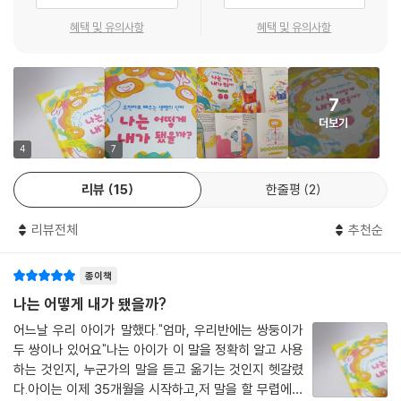
이 책은 유전자에 의해 한 사람의 특징이 모두 정해지는 것이 아니라는 것
을 보여주기 위해, 쌍둥이인 레옹과 노엘을 주인공으로 내세웁니다. 레옹
혜택 및 유의사항
혜택 및 유의사항
은 활동적이지만 노엘은 차분한 성격입니다. 레옹은 음식을 빨리 먹는데
레옹은 천천히 먹지요. 왜 이런 차이가 생기는 걸까요?
7
유전자가 전부는 아냐!
더보기
한 사람이 가진 DNA 전체를 게놈이라고 하는데, 게놈은 우리가 자라면서
갖게 되는 성격까지 정해 주지는 않습니다. 우리의 성격은 우리가 살아가
4
7
는 방식과 주변 환경에 더 크게 영향을 받습니다.
리뷰
15
한줄평
2
눈동자 색처럼 태어날 때부터 가지고 있는 것을 선천적이라고 말하고, 악
기 연주처럼 살아가면서 얻게 되는 것을 후천적이라고 하는데, 후천적인
리뷰전체
추천순
것은 선천적인 것에 영향을 주게 됩니다. 즉, 어떤 취미를 가지는지, 어떤
음식을 먹는지 등 매일 하는 크고 작은 행동들이 모두 게놈에 영향을 미쳐
종이책
‘오늘의 내’가 되는 것이지요.
나는 어떻게 내가 됐을까?
파스퇴르 연구소와 함께 만든 검증된 내용
어느날 우리 아이가 말했다."엄마, 우리반에는 쌍둥이가
『나는 어떻게 내가 됐을까?』는 유전자에 대해 쉽고 정확한 정보를 전달하
두 쌍이나 있어요"나는 아이가 이 말을 정확히 알고 사용
기 위해 파스퇴르 연구소와의 협업으로 만들어진 과학 그림책입니다. 이
하는 것인지, 누군가의 말을 듣고 옮기는 것인지 헷갈렸
책에서 유전의 개념을 설명해 주는 ‘봉봉 교수님’은 파스퇴르 연구소에서
다.아이는 이제 35개월을 시작하고,저 말을 할 무렵에는