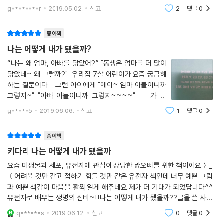
예쁜꼬마선충을 연구하는 제르마노 박사님을 모델로 한 가상의 인물입니
겨우 32개월이었기 때문이다. "쌍둥이가 뭔지 알아?" 하
g********r
2019.05.02.
신고
2
댓글
0
니"똑같이 생겼지만 다른 친구에요." 한다."그런데 왜 두
다.
쌍이야?" 하고 물으니"태@이, 태@이가 있고요.
파스퇴르 연구소에서는 1887년부터 세계 각국의 과학자들이 모여 함께
종이책
연구를 해 왔고, 이곳에서 유전학을 연구한 학자들이 노벨상을 수상하기도
나는 어떻게 내가 됐을까?
했습니다. 유전학은 생명의 신비를 밝히는 과학으로, 게놈에 담긴 궁금증
을 알아내는 일을 합니다. 유전자에 대해서는 아직까지 밝혀지지 않은 부
“나는 왜 엄마, 아빠를 닮았어?” "동생은 엄마를 더 많이
닮았네~ 왜 그럴까?" 우리집 7살 어린이가 요즘 궁금해
분들이 많기 때문에 꾸준히 연구가 진행되고 있습니다.
하는 질문이다. 그런 아이에게 "에이~ 엄마 아들이니까
그렇지~" "아빠 아들이니까 그렇지~~~~" 가 아
닌!!!! 좀 더 명확하게 그러나 쉽게 설명하기 위해 준비한
g*****5
2019.06.06.
신고
1
댓글
0
한 권의 그림책 『나는 어떻게 내가 됐을까?』 『나는 어
떻게 내가 됐을까?』는 아이가 왜 부
종이책
키다리 나는 어떻게 내가 됐을까
요즘 미생물과 세포, 유전자에 관심이 상당한 랑오빠를 위한 책이에요＞_
＜어려울 것만 같고 접하기 힘들 것만 같은 유전자 책인데 너무 예쁜 그림
과 예쁜 색감이 마음을 활짝 열게 해주네요.제가 더 기대가 되었답니다^^
유전자로 배우는 생명의 신비~!!나는 어떻게 내가 됐을까??글을 쓴 사람
은 빅토르 쿠타르 라는 3년 동안 어린이들에게 미술을 가르치며 병원에서
q******s
2019.06.12.
신고
0
댓글
0
일을 했다고 해요.프