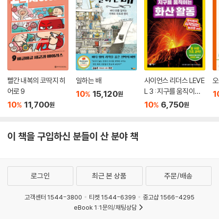
빨간 내복의 코딱지 히
일하는 배
사이언스 리더스 LEVE
오
어로 9
L 3 : 지구를 움직이는
10
15,120
1
%
원
화산 활동
10
11,700
10
6,750
%
%
원
원
이 책을 구입하신 분들이 산 분야 책
로그인
최근 본 상품
주문/배송
고객센터 1544-3800
티켓 1544-6399
중고샵 1566-4295
eBook 1:1문의/채팅상담