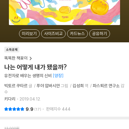
미리보기
사이즈비교
카드뉴스
공유하기
소득공제
똑똑한 책꽂이
나는 어떻게 내가 됐을까?
유전자로 배우는 생명의 신비
양장
빅토르 쿠타르
글
푸야 압바시안
그림
김성희
역
파스퇴르 연구소
감
수
키다리
2019.04.12.
9.9
판매지수
444
17
13,000
원