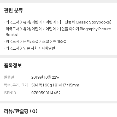
ncess
관련 분류
외국도서
유아/어린이
어린이
[고전동화 Classic Storybooks]
외국도서
유아/어린이
어린이
[인물 이야기 Biography Picture
Books]
외국도서
문학/소설
소설
현대소설
외국도서
인문 사회
사회일반
품목정보
발행일
2019년 10월 22일
쪽수, 무게, 크기
504쪽 | 90g | 81*117*15mm
ISBN13
9780593114452
리뷰/한줄평
0