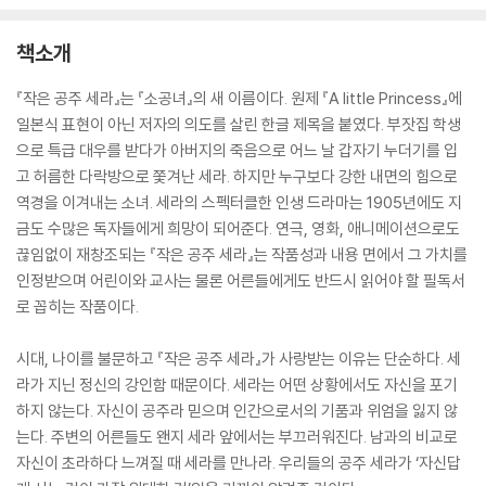
책소개
『작은 공주 세라』는 『소공녀』의 새 이름이다. 원제 『A little Princess』에
일본식 표현이 아닌 저자의 의도를 살린 한글 제목을 붙였다. 부잣집 학생
으로 특급 대우를 받다가 아버지의 죽음으로 어느 날 갑자기 누더기를 입
고 허름한 다락방으로 쫓겨난 세라. 하지만 누구보다 강한 내면의 힘으로
역경을 이겨내는 소녀. 세라의 스펙터클한 인생 드라마는 1905년에도 지
금도 수많은 독자들에게 희망이 되어준다. 연극, 영화, 애니메이션으로도
끊임없이 재창조되는 『작은 공주 세라』는 작품성과 내용 면에서 그 가치를
인정받으며 어린이와 교사는 물론 어른들에게도 반드시 읽어야 할 필독서
로 꼽히는 작품이다.
시대, 나이를 불문하고 『작은 공주 세라』가 사랑받는 이유는 단순하다. 세
라가 지닌 정신의 강인함 때문이다. 세라는 어떤 상황에서도 자신을 포기
하지 않는다. 자신이 공주라 믿으며 인간으로서의 기품과 위엄을 잃지 않
는다. 주변의 어른들도 왠지 세라 앞에서는 부끄러워진다. 남과의 비교로
자신이 초라하다 느껴질 때 세라를 만나라. 우리들의 공주 세라가 ‘자신답