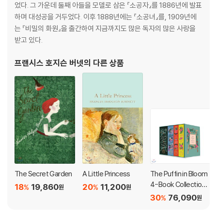
she'll never see her beloved father again, her life is turned ups
었다. 그 가운데 둘째 아들을 모델로 삼은 『소공자』를 1886년에 발표
ide down. Transformed from princess to pauper, she must sw
하며 대성공을 거두었다. 이후 1888년에는 『소공녀』를, 1909년에
ap dancing lessons and luxury for hard work and a room in the
는 『비밀의 화원』을 출간하여 지금까지도 많은 독자의 많은 사랑을
attic. Will she find that kindness and generosity are all the rich
받고 있다.
es she truly needs?
프랜시스 호지슨 버넷
의 다른 상품
The Secret Garden
A Little Princess
The Puffin in Bloom
4-Book Collection:
18
19,860
20
11,200
%
%
원
원
Anne of Green Gabl
30
76,090
%
원
es, Heidi, Little Wo
men, and a Little Pri