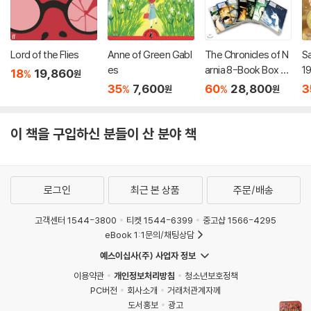
Lord of the Flies
Anne of Green Gabl
The Chronicles of N
Sa
es
arnia 8-Book Box S
1
18
19,860
%
원
et(1~7+Trivia boo
35
7,600
60
28,800
3
%
%
원
원
k) : 나니아 연대기 원서
8권 세트 (1~7권 + 설
정집)
이 책을 구입하신 분들이 산 분야 책
로그인
최근 본 상품
주문/배송
고객센터 1544-3800
티켓 1544-6399
중고샵 1566-4295
eBook 1:1문의/채팅상담
예스이십사(주) 사업자 정보
이용약관
개인정보처리방침
청소년보호정책
PC버전
회사소개
거래처관계자께
도서홍보
광고