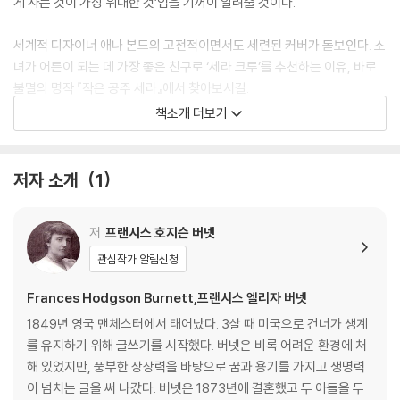
게 사는 것이 가장 위대한 것’임을 기꺼이 알려줄 것이다.
세계적 디자이너 애나 본드의 고전적이면서도 세련된 커버가 돋보인다. 소
녀가 어른이 되는 데 가장 좋은 친구로 ‘세라 크루’를 추천하는 이유, 바로
불멸의 명작 『작은 공주 세라』에서 찾아보시길.
책소개 더보기
A beloved classic, A Little Princess, now in a revolutionary ne
w mini format with a beautiful cover illustration by Anna Bond,
the artist behind world-renowned stationery brand, Rifle Pap
저자 소개
1
er Co.
저
프랜시스 호지슨 버넷
This beloved classic is now available as a Penguin Mini. Compl
ete and unabridged, the book's revolutionary landscape desig
관심작가 알림신청
n and ultra-thin paper make it easy to hold in one hand without
Frances Hodgson Burnett,프랜시스 엘리자 버넷
sacrificing readability. Perfectly sized to slip into a pocket or b
ag, Penguin Minis are ideal for reading on the go.
1849년 영국 맨체스터에서 태어났다. 3살 때 미국으로 건너가 생계
를 유지하기 위해 글쓰기를 시작했다. 버넷은 비록 어려운 환경에 처
Alone in a new country, wealthy Sara Crewe tries to settle in a
해 있었지만, 풍부한 상상력을 바탕으로 꿈과 용기를 가지고 생명력
nd make friends at boarding school. But when she learns that
이 넘치는 글을 써 나갔다. 버넷은 1873년에 결혼했고 두 아들을 두