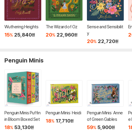
Wuthering Heights
The Wizard of Oz
Sense and Sensibilit
E
y
15
25,840
20
22,960
2
%
%
원
원
20
22,720
%
원
Penguin Minis
Penguin Minis Puffin
Penguin Minis: Heidi
Penguin Minis: Anne
Pe
in Bloom Boxed Set
of Green Gables
e 
18
17,710
%
원
18
53,130
59
5,900
1
%
%
원
원