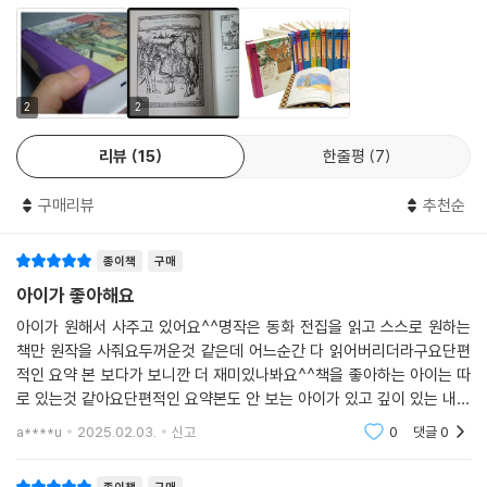
게 나눠 주는 의로운 도둑이다. 말하자면 우리나라의 홍길동과 같은 인물
이다. 그런데 다른 작가의 작품들에서 로빈 후드는 그저 용맹한 영웅일 뿐
인 반면, 하워드 파일의 『로빈 후드의 모험』에서는 강인하면서 종종 실수
도 하는 친근한 인물로 그려진다. 로빈은 전설적인 궁수이지만, 다른 싸움
은 부하들이 한 수 위다. 첫 대면에서 리틀 존에게 몽둥이찜질을 당해 냇물
2
2
에 거꾸로 처박힌 로빈은 분해서 어쩔 줄을 모른다. 또한 조카 윌 스칼렛에
리뷰
15
한줄평
7
게도 몽둥이 싸움에 패하는데 이를 부하들에게 숨기려고 전전긍긍하는 모
습은 귀엽기까지 하다. 또한 로빈 후드는 정의로우면서도 농담과 풍류를
구매리뷰
추천순
아는 인물로 그려진다. 푸줏간 주인으로 변장하고 장터에 나가 우스꽝스러
운 노래를 불러 호객을 하고, 아가씨들에게 입맞춤을 받고 공짜로 고기를
종이책
구매
나눠 주기도 한다. 그리고 싸움 잘하는 사내는 물론, 노래를 잘 부르고 인물
이 좋은 사내를 만나면 어떻게든 자기 부하로 삼고 싶어 하며, 어디를 가든
아이가 좋아해요
술과 노래가 빠지는 법이 없다. 이처럼 사람 냄새 풀풀 나는 유쾌한 영웅 로
아이가 원해서 사주고 있어요^^명작은 동화 전집을 읽고 스스로 원하는
빈 후드 덕분에 작품은 시종일관 유쾌하고 통쾌한 분위기를 띠며, 독자들
책만 원작을 사줘요두꺼운것 같은데 어느순간 다 읽어버리더라구요단편
은 마치 셔우드 숲에서 벌이는 로빈 후드의 잔치에 온 듯 상쾌하고 즐거운
적인 요약 본 보다가 보니깐 더 재미있나봐요^^책을 좋아하는 아이는 따
기분을 만끽할 수 있다.
로 있는것 같아요단편적인 요약본도 안 보는 아이가 있고 깊이 있는 내용
을 좋아하는 아이도 있어요깊이 있는 내용을 좋아하는 아이라면 추천입니
a****u
2025.02.03.
신고
0
댓글
0
다.
'로빈 후드’ 이야기의 결정판, 하워드 파일의 원작과 원화로 만나다.
11세기부터 수백 년간 영국을 비롯해 유럽에서 사랑 받아 온 로빈 후드 이