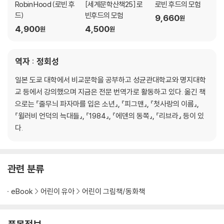
Robin Hood (로빈 후
[세계문학산책25] 로
로빈 후드의 모험
제2장 사자왕 리처드, 셔우드 숲에 오다
드)
빈후드의 모험
9,660
원
4,900
4,500
원
원
에필로그
옮긴이의 말
작가 연보
역자 : 정회성
비룡소 클래식을 펴내면서
일본 도쿄 대학에서 비교문학을 공부하고 성균관대학교와 명지대학
교 등에서 강의했으며 지금은 전문 번역가로 활동하고 있다. 옮긴 책
으로는 『줄무늬 파자마를 입은 소년』, 『피그맨』, 『첫사랑의 이름』,
『윌러비 언덕의 늑대들』, 『1984』, 『에덴의 동쪽』, 『리브라』 등이 있
다.
관련 분류
eBook
어린이 유아
어린이 그림책/동화책