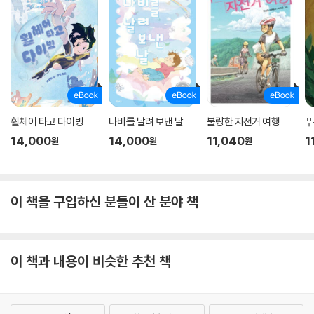
휠체어 타고 다이빙
나비를 날려 보낸 날
불량한 자전거 여행
푸
14,000
14,000
11,040
1
원
원
원
이 책을 구입하신 분들이 산 분야 책
이 책과 내용이 비슷한 추천 책