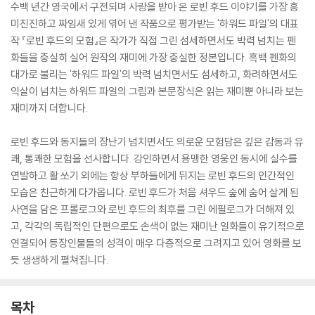
수백 년간 영국에서 구전되며 사랑을 받아 온 로빈 후드 이야기를 가장 흥
미진진하고 짜임새 있게 엮어 낸 작품으로 평가받는 '하워드 파일'의 대표
작 『로빈 후드의 모험』은 작가가 직접 그린 섬세하면서도 박력 넘치는 펜
화들을 충실히 실어 원작의 재미에 가장 충실한 정본입니다. 흑백 펜화의
대가로 불리는 '하워드 파일'의 박력 넘치면서도 섬세하고, 화려하면서도
익살이 넘치는 하워드 파일의 그림과 본문장식은 읽는 재미뿐 아니라 보는
재미까지 더합니다.
로빈 후드와 동지들의 장난기 넘치면서도 의로운 모험담은 깊은 감동과 유
쾌, 통쾌한 모험을 선사합니다. 강인하면서 용맹한 영웅인 동시에 실수를
연발하고 활 쏘기 외에는 항상 부하들에게 뒤지는 로빈 후드의 인간적인
모습은 친근하게 다가옵니다. 로빈 후드가 처음 셔우드 숲에 숨어 살게 된
사연을 담은 프롤로그와 로빈 후드의 최후를 그린 에필로그가 더해져 있
고, 각각의 독립적인 단편으로도 손색이 없는 재미난 일화들이 유기적으로
연결되어 등장인물들의 성격이 매우 다층적으로 그려지고 있어 영화를 보
듯 생생하게 펼쳐집니다.
목차