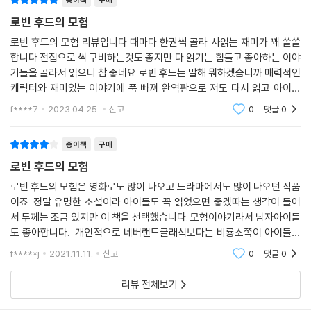
종이책
구매
야기는 인쇄술이 발달되면서 여러 작가들에 의해 소설로 엮여 나왔다. 188
로빈 후드의 모험
3년 미국에서 출간된 하워드 파일의 『로빈 후드의 모험』은 그중에서도 가
장 짜임새 있고 뛰어난 작품으로 평가 받는다. 총 8부 20장으로 구성된 이
로빈 후드의 모험 리뷰입니다 때마다 한권씩 골라 사읽는 재미가 꽤 쏠쏠
합니다 전집으로 싹 구비하는것도 좋지만 다 읽기는 힘들고 좋아하는 이야
작품은 여기저기 흩어져 전해 내려오던 로빈 후드 이야기들을 한데 묶은
기들을 골라서 읽으니 참 좋네요 로빈 후드는 말해 뭐하겠습니까 매력적인
것으로, 스무 개의 굵직한 에피소드로 이뤄져 있다. 거기에 로빈 후드가 처
캐릭터와 재미있는 이야기에 푹 빠져 완역판으로 저도 다시 읽고 아이도
음 셔우드 숲에 숨어 살게 된 사연을 담은 프롤로그와 로빈 후드의 최후를
함께 읽었습니다 재미있게 잘읽었습니다 강추합니다 좋은책 많이 내주셔
그린 에필로그가 더해져 있다. 이 작품의 특징을 꼽는다면, 각각의 독립적
f****7
2023.04.25.
신고
0
댓글
0
서 감사합니다
인 단편으로도 손색이 없는 재미난 일화들이 유기적으로 연결되어 등장인
물들의 성격이 매우 다층적으로 그려지는 점이라 하겠다. 로빈 후드 외에
종이책
구매
부하인 리틀 존, 터크 수도사, 윌 스칼렛 등이 각 장의 주요 인물로 번갈아
로빈 후드의 모험
등장하는데, 여러 캐릭터들의 면면이 드러나 읽는 재미를 더한다. 또한 각
로빈 후드의 모험은 영화로도 많이 나오고 드라마에서도 많이 나오던 작품
장의 도입부에는 장의 간략한 줄거리와 함께 하워드 파일이 직접 그린 풀
이죠. 정말 유명한 소설이라 아이들도 꼭 읽었으면 좋겠따는 생각이 들어
컷 삽화가 들어간다. 흑백 펜화의 대가로 불리는 파일의 박력 넘치면서도
서 두께는 조금 있지만 이 책을 선택했습니다. 모험이야기라서 남자아이들
섬세하고, 화려하면서도 익살이 넘치는 파일의 그림과 본문장식 등은 읽는
도 좋아합니다. 개인적으로 네버랜드클래식보다는 비룡소쪽이 아이들이
재미와 더불어 보는 재미를 선사한다.
읽기에 더 적합한 번역인 것 같습니다. 아이들도 네버랜드보다 비룡소클래
f*****j
2021.11.11.
신고
0
댓글
0
식을 더 좋아하더
리뷰 전체보기