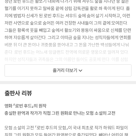
청년 로빈 후드는 활쏘기 대회에 나가기 위해 셔우드 숲을 지나던 중 젊은
혈기를 이기지 못하고 말싸움 끝에 삼림 감독관을 활로 쏴 죽이게 된다. 졸
지에 범법자 신세가 된 로빈 후드는 셔우드 숲에 숨어 살기 시작하고, 이런
저런 사연으로 숲으로 숨어든 여러 건장한 사내들이 그의 곁에 모여든다.
그들은 황록색 옷을 빼입고 숲에서 활쏘기와 몽둥이 싸움으로 신체를 단련
하며 자유롭게 살아간다. 그리고 이따금 숲을 지나는 성직자들에게 연회를
베푼 뒤 더 큰 돈이나 귀중품을 뜯어내고 그 돈을 가난한 백성들에게 나눠
준다. 로빈 후드는 어느새 잉글랜드 전역에 의로운 영웅으로 알려져 있다.
하지만 성직자들과 귀족들은 그의 이름만 들어도 공포에 떤다. 이를 삼림
감독관의 친척인 노팅엄 주 장관은 로빈 후드를 괘씸히 여겨 체포 영장을
줄거리 더보기
내리는데…….
출판사 리뷰
영화 「로빈 후드」의 원작
충실한 완역과 작가가 직접 그린 원화로 만나는 모험 소설의 고전
모험 소설의 고전 『로빈 후드의 모험』이 국내 최초로 작가 하워드 파일이
직접 그린 원화가 모두 들어간 완역본으로 출간되었다. 빼어난 어린이 책