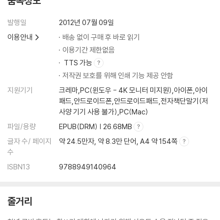
품목정보
발행일
2012년 07월 09일
이용안내
배송 없이 구매 후 바로 읽기
이용기간 제한없음
TTS 가능
저작권 보호를 위해 인쇄 기능 제공 안함
지원기기
크레마,PC(윈도우 - 4K 모니터 미지원),아이폰,아이
패드,안드로이드폰,안드로이드패드,전자책단말기(저
사양 기기 사용 불가),PC(Mac)
파일/용량
EPUB(DRM) | 26.68MB
글자 수/ 페이지
약 24.5만자, 약 8.3만 단어, A4 약 154쪽
수
ISBN13
9788949140964
줄거리