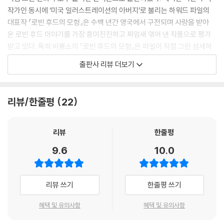
작가인 동시에 ‘미국 일러스트레이션의 아버지’로 불리는 하워드 파일의
대표작 『로빈 후드의 모험』은 수백 년간 영국에서 구전되며 사랑을 받아
온 로빈 후드 이야기를 가장 흥미진진하고 짜임새 엮어 낸 작품으로 평가
받고 있다. 특히 비룡소의 『로빈 후드의 모험』은 파일이 직접 그린 섬세하
면서도 박력 넘치는 펜화들을 충실히 실어 원작의 재미에 가장 충실한 정
출판사 리뷰 더보기
본이라 하겠다.
작가는 ‘프롤로그’에서 밝히듯 역사 속 인물과 실제 장소를 친근하고 유쾌
하게 각색한 환상 세계로 독자들을 초대한다. 백성들에게는 의로운 영웅으
리뷰/한줄평
22
로, 귀족과 성직자에게는 악랄한 도적으로 알려진 로빈 후드와 그의 동지
들은 셔우드 숲에서 활쏘기와 몽둥이 대결로 몸을 단련하며 자유롭게 살아
가고, 때로는 거지, 맨발의 수도사, 푸줏간 주인으로 출몰해 어려움에 처한
리뷰
한줄평
백성을 돕고 탐욕스러운 관리를 골탕 먹인다. 이들이 펼치는 장난기 넘치
9.6
10.0
면서도 의로운 모험담은 진짜 영웅에 목말라 있는 오늘날의 독자들에게도
깊은 감동과 통쾌한 재미를 선사할 것이다.
리뷰 쓰기
한줄평 쓰기
사람 냄새 나는 영웅 로빈 후드의 유쾌 통쾌한 모험 이야기
원래 로빈 후드는 영국 민담에 등장하는 가공의 인물로, 부하들과 함께 부
혜택 및 유의사항
혜택 및 유의사항
당한 권력에 맞서 싸우고 부자나 성직자의 재산을 빼앗아 가난한 사람들에