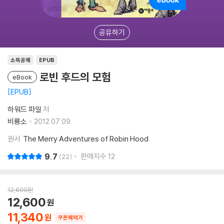
공유하기
소득공제
EPUB
로빈 후드의 모험
eBook
EPUB
하워드 파일
저
비룡소
2012.07.09.
원서
The Merry Adventures of Robin Hood
9.7
판매지수
12
22
12,600
원
12,600
11,340
쿠폰혜택가