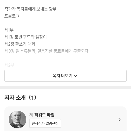
작가가 독자들에게 보내는 당부
프롤로그
제1부
제1장 로빈 후드와 땜장이
제2장 활쏘기 대회
제3장 윌 스튜틀리, 믿음직한 동료들에게 구출되다
제2부
제1장 푸줏간 주인이 된 로빈 후드
목차 더보기
제2장 리틀 존, 노팅엄 축제에 가다
제3장 노팅엄 성에서 살게 된 리틀 존
저자 소개
1
제3부
제1장 리틀 존과 블라이스의 무두장이
제2장 로빈 후드와 윌 스칼렛
저
하워드 파일
제3장 장안간지기 미지를 만나다
관심작가 알림신청