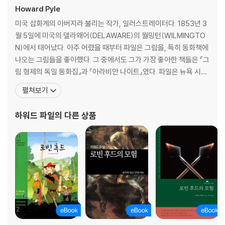
제4부
Howard Pyle
제1장 로빈 후드와 앨런 어 데일
미국 삽화계의 아버지라 불리는 작가, 일러스트레이터다. 1853년 3
제2장 파운틴 수도원을 찾아간 로빈
월 5일에 미국의 델라왜어(DELAWARE)의 월밍턴(WILMINGTO
제3장 로빈 후드, 두 연인의 결혼을 성사시키다
N)에서 태어났다. 아주 어렸을 때부터 파일은 그림을, 특히 동화책에
나오는 그림들을 좋아했다. 그 중에서도 그가 가장 좋아한 책들은 『그
제5부
림 형제의 독일 동화집』과 『아라비안 나이트』였다. 파일은 뉴욕 시의
제1장 로빈 후드, 비운의 기사를 도와주다
아트 스튜던츠 리그에서 공부했으며, 처음에는 알브레히트 뒤러의
펼쳐보기
제2장 리처드 경, 에밋 수도원에 빚을 갚다
양식을 본뜬 소묘로 주목을 받았다. 그가 잡지와 책에 그린 삽화들은
19세기말에 아르 누보 양식으로 제작된 작품 중 가장 뛰어난 것에 속
하워드 파일
의 다른 상품
제6부
한다. 그는 옛날 이야기를 개작했을
제1장 리틀 존, 맨발의 수도사가 되다
제2장 거지로 변장한 로빈 후드
제7부
제1장 로빈과 세 부하들이 엘레오노르 왕비 앞에서 활을 쏘다
제2장 쫓기는 로빈 후드
제8부
제1장 로빈 후드와 기스본의 가이