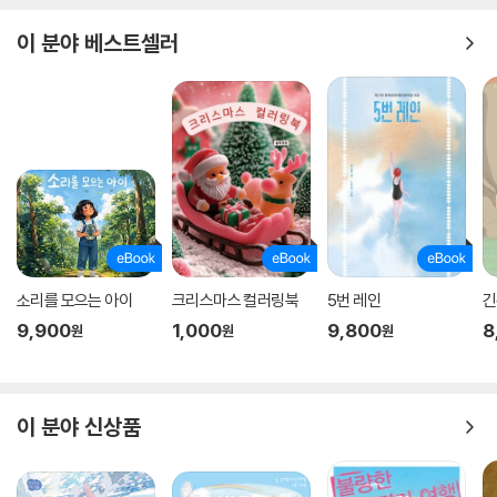
이 분야 베스트셀러
소리를 모으는 아이
크리스마스 컬러링북
5번 레인
긴
9,900
1,000
9,800
8
원
원
원
이 분야 신상품