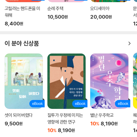
고릴라는 핸드폰을 미
순례 주택
오디세이아
문
워해
서
10,500
20,000
원
원
8,400
1
원
이 분야 신상품
셋이 되어 버렸다
질투가 우정에 미치는
별난 우주학교
퀘
영향에 관한 연구
하
9,500
10
8,190
%
원
원
10
8,190
1
%
원