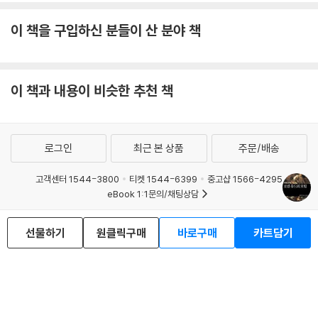
이 책을 구입하신 분들이 산 분야 책
이 책과 내용이 비슷한 추천 책
로그인
최근 본 상품
주문/배송
고객센터 1544-3800
티켓 1544-6399
중고샵 1566-4295
eBook 1:1문의/채팅상담
예스이십사(주) 사업자 정보
선물하기
원클릭구매
바로구매
카트담기
이용약관
개인정보처리방침
청소년보호정책
PC버전
회사소개
거래처관계자께
도서홍보
광고
Copyright © YES24 Corp. All Rights Reserved.
MATOM7