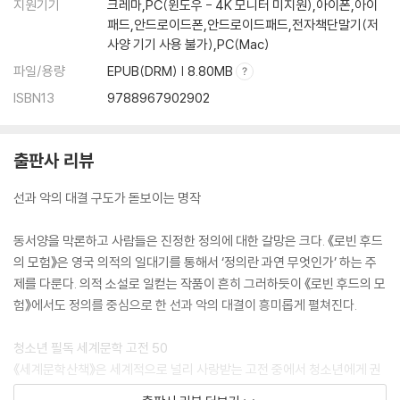
지원기기
크레마,PC(윈도우 - 4K 모니터 미지원),아이폰,아이
패드,안드로이드폰,안드로이드패드,전자책단말기(저
사양 기기 사용 불가),PC(Mac)
파일/용량
EPUB(DRM) | 8.80MB
ISBN13
9788967902902
출판사 리뷰
선과 악의 대결 구도가 돋보이는 명작
동서양을 막론하고 사람들은 진정한 정의에 대한 갈망은 크다. 《로빈 후드
의 모험》은 영국 의적의 일대기를 통해서 ‘정의란 과연 무엇인가’ 하는 주
제를 다룬다. 의적 소설로 일컫는 작품이 흔히 그러하듯이 《로빈 후드의 모
험》에서도 정의를 중심으로 한 선과 악의 대결이 흥미롭게 펼쳐진다.
청소년 필독 세계문학 고전 50
《세계문학산책》은 세계적으로 널리 사랑받는 고전 중에서 청소년에게 권
장할 만한 소설을 추려 50권의 시리즈로 엮었다. 작품은 청소년의 삶과 문