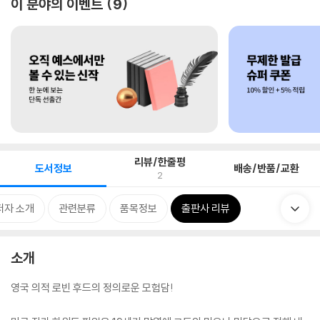
이 분야의 이벤트
9
리뷰/한줄평
도서정보
배송/반품/교환
2
저자 소개
관련분류
품목정보
출판사 리뷰
소개
영국 의적 로빈 후드의 정의로운 모험담!