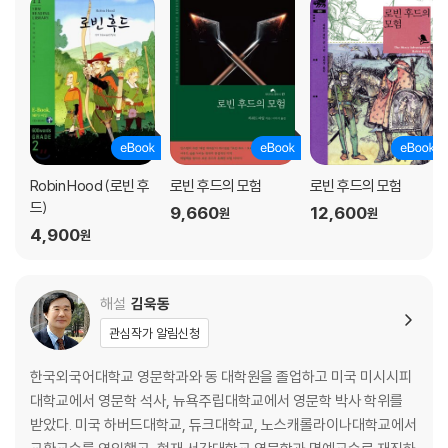
Robin Hood (로빈 후
로빈 후드의 모험
로빈 후드의 모험
드)
9,660
12,600
원
원
4,900
원
해설
김욱동
관심작가 알림신청
한국외국어대학교 영문학과와 동 대학원을 졸업하고 미국 미시시피
대학교에서 영문학 석사, 뉴욕주립대학교에서 영문학 박사 학위를
받았다. 미국 하버드대학교, 듀크대학교, 노스캐롤라이나대학교에서