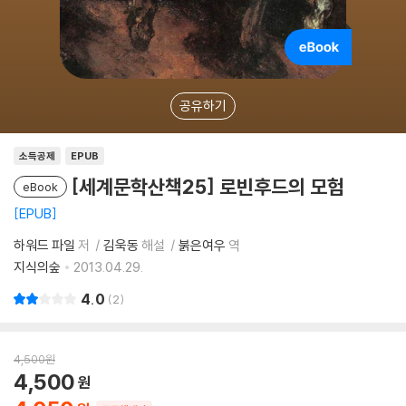
공유하기
소득공제
EPUB
[세계문학산책25] 로빈후드의 모험
eBook
EPUB
하워드 파일
저
김욱동
해설
붉은여우
역
지식의숲
2013.04.29.
4.0
2
4,500
원
4,500