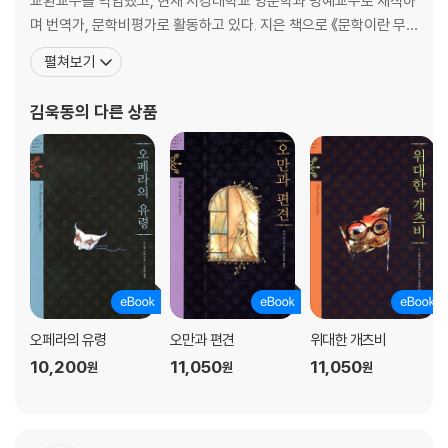
교환교수를 역임했고, 현재 서강대학교 영문학과 명예교수로 재직하
며 번역가, 문학비평가로 활동하고 있다. 지은 책으로 《문학이란 무
엇인가》 《세계문학이란 무엇인가》 《이양하, 그의 삶과 문학》 《설정
펼쳐보기
식, 분노의 문학》 《비평의 변증법》 《천재와 반역》 등이 있고, 옮긴 책
으로 《앵무새 죽이기》 《호밀밭의 파수꾼》 《위대한 개츠비》 《노인과
김욱동
의 다른 상품
바다》 《이선 프롬》 《아메리카의 비극》 《새장에 갇힌 새
오페라의 유령
오만과 편견
위대한 개츠비
10,200
11,050
11,050
원
원
원