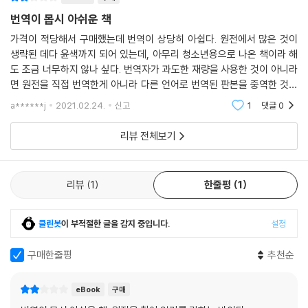
★ 원서의 깊이를 더하는 영문학 교수의 해설 수록
번역이 몹시 아쉬운 책
고전은 단순히 읽는 데서 그치는 것이 아니라 작품에서 중요한 핵심을 짚
가격이 적당해서 구매했는데 번역이 상당히 아쉽다. 원전에서 많은 것이
어 내는 훈련이 필요하다. 이에 책 뒷부분에 영문학과 교수의 해설을 붙여
생략된 데다 윤색까지 되어 있는데, 아무리 청소년용으로 나온 책이라 해
작품 소개, 작품 구조, 작품의 감상과 의의, 작품에 반영된 당대의 현실까
도 조금 너무하지 않나 싶다. 번역자가 과도한 재량을 사용한 것이 아니라
지 작품마다 꼭 알아야 할 감상 포인트를 짚어 준다. 이를 통해 현대를 살아
면 원전을 직접 번역한게 아니라 다른 언어로 번역된 판본을 중역한 것일
가는 청소년들이 100~200년 전의 세계 명작을 왜 지금 굳이 읽어야 하는
지도 모른다는 의심이 들 지경이다. 어릴때 본 계몽사 소년소녀전집에 실
a******j
2021.02.24.
신고
1
댓글
0
지, 오늘날의 시점에서는 작품이 어떤 의의를 갖는지 등을 살펴볼 수 있다.
려 있던 로빈 후드
영문학 교수의 수준 높은 해설은 청소년부터 일반인에 이르기까지 문학 작
리뷰 전체보기
품을 더욱 깊이 있고 폭넓게 이해하는 데 길잡이가 될 것이다.
리뷰
1
한줄평
1
클린봇
이 부적절한 글을 감지 중입니다.
설정
구매한줄평
추천순
eBook
구매