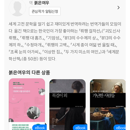
역
붉은여우
관심작가 알림신청
세계 고전 문학을 알기 쉽고 재미있게 번역하려는 번역가들의 모임이
다. 옮긴 책으로는 한국인이 가장 좋아하는 「뤼팽 걸작선」(『괴도신사
뤼팽』, 『뤼팽 대 홈즈』, 『기암성』, 『813의 수수께끼 상』, 『813의 수수
께끼 하』, 『수정마개』, 『뤼팽의 고백』, 『시계 종이 여덟 번 울릴 때』,
『초록 눈의 아가씨』, 『이상한 집』, 『두 가지 미소의 여인』)과 「세계문
학산책」(총 50권) 등이 있다.
붉은여우
의 다른 상품