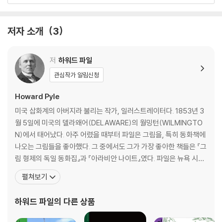
저자 소개
3
저
하워드 파일
관심작가 알림신청
Howard Pyle
미국 삽화계의 아버지라 불리는 작가, 일러스트레이터다. 1853년 3
월 5일에 미국의 델라왜어(DELAWARE)의 월밍턴(WILMINGTO
N)에서 태어났다. 아주 어렸을 때부터 파일은 그림을, 특히 동화책에
나오는 그림들을 좋아했다. 그 중에서도 그가 가장 좋아한 책들은 『그
림 형제의 독일 동화집』과 『아라비안 나이트』였다. 파일은 뉴욕 시의
아트 스튜던츠 리그에서 공부했으며, 처음에는 알브레히트 뒤러의
펼쳐보기
양식을 본뜬 소묘로 주목을 받았다. 그가 잡지와 책에 그린 삽화들은
19세기말에 아르 누보 양식으로 제작된 작품 중 가장 뛰어난 것에 속
하워드 파일
의 다른 상품
한다. 그는 옛날 이야기를 개작했을