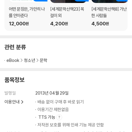
어떤 문장은, 가만히 나
[세계문학산책23] 목
[세계문학산책8] 가난
를 안아준다
걸이 외
한 사람들
12,000
4,200
4,500
원
원
원
관련 분류
eBook
청소년
문학
품목정보
발행일
2013년 04월 29일
이용안내
배송 없이 구매 후 바로 읽기
이용기간 제한없음
TTS 가능
저작권 보호를 위해 인쇄 기능 제공 안함