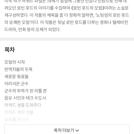
미국 작가 하워드 파일은 19세기 말엽에 그동안 민요나 민담으로 전해 내
려오던 로빈 후드의 이야기를 수집하여 《로빈 후드의 모험》이라는 소설로
재구성하였다. 이 작품의 제목을 좀 더 정확히 말하면, ‘노팅엄의 로빈 후드
의 유쾌한 모험’이다. 이 작품은 뒷날 로빈 후드를 다루는 영화나 텔레비전
드라마, 만화 등의 모체가 되었다.
목차
모험의 시작
반역자들의 두목
새로운 동료들
어리석은 군수
군수의 부하가 된 리틀 존
음유 시인과 태크 수도사
리처드 경을 도와주다
리처드 경의 선물
왕후를 만나다
군수를 골탕 먹이다
목차 더보기
로빈 후드 잠들다