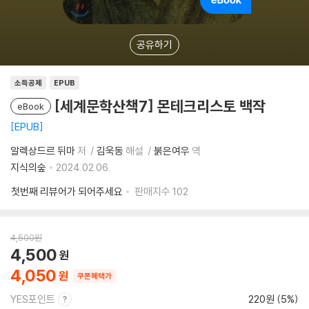
공유하기
소득공제
EPUB
[세계문학산책7] 몬테크리스토 백작
eBook
EPUB
알렉상드르 뒤마
저
김욱동
해설
붉은여우
역
지식의숲
2024.02.06.
첫번째 리뷰어가 되어주세요
판매지수
102
4,500
원
4,500
4,050
쿠폰혜택가
YES포인트
220원 (5%)