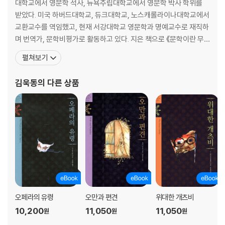
대학교에서 영문학 석사, 뉴욕주립대학교에서 영문학 박사 학위를
받았다. 미국 하버드대학교, 듀크대학교, 노스캐롤라이나대학교에서
교환교수를 역임했고, 현재 서강대학교 영문학과 명예교수로 재직하
며 번역가, 문학비평가로 활동하고 있다. 지은 책으로 《문학이란 무
엇인가》 《세계문학이란 무엇인가》 《이양하, 그의 삶과 문학》 《설정
펼쳐보기
식, 분노의 문학》 《비평의 변증법》 《천재와 반역》 등이 있고, 옮긴 책
으로 《앵무새 죽이기》 《호밀밭의 파수꾼》 《위대한 개츠비》 《노인과
김욱동
의 다른 상품
바다》 《이선 프롬》 《아메리카의 비극》 《새장에 갇힌 새
오페라의 유령
오만과 편견
위대한 개츠비
10,200
11,050
11,050
원
원
원