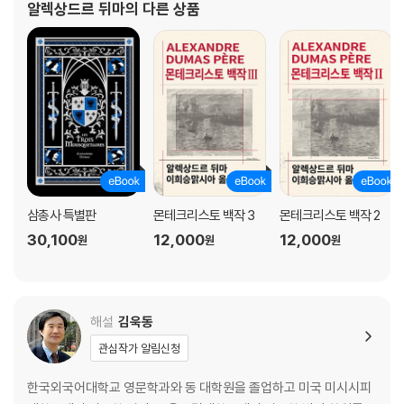
알렉상드르 뒤마
의 다른 상품
되지만 곧 연극계로 뛰어들었다. 1
삼총사 특별판
몬테크리스토 백작 3
몬테크리스토 백작 2
30,100
12,000
12,000
원
원
원
해설
김욱동
관심작가 알림신청
한국외국어대학교 영문학과와 동 대학원을 졸업하고 미국 미시시피