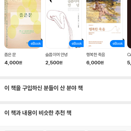
작품 소개, 작품 구조, 작품의 감상과 의의, 작품에 반영된 당대의 현실까
지 작품마다 꼭 알아야 할 감상 포인트를 짚어 준다. 이를 통해 현대를 살아
가는 청소년들이 100~200년 전의 세계 명작을 왜 지금 굳이 읽어야 하는
지, 오늘날의 시점에서는 작품이 어떤 의의를 갖는지 등을 살펴볼 수 있다.
영문학 교수의 수준 높은 해설은 청소년부터 일반인에 이르기까지 문학 작
품을 더욱 깊이 있고 폭넓게 이해하는 데 길잡이가 될 것이다.
좁은 문
슬픔이여 안녕
행복한 죽음
C
4,000
2,500
6,000
5
원
원
원
이 책을 구입하신 분들이 산 분야 책
이 책과 내용이 비슷한 추천 책