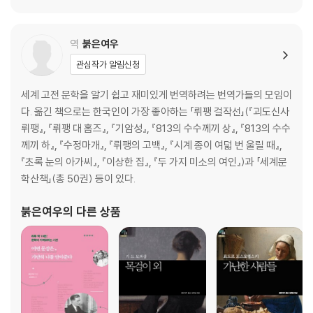
역
붉은여우
관심작가 알림신청
세계 고전 문학을 알기 쉽고 재미있게 번역하려는 번역가들의 모임이
다. 옮긴 책으로는 한국인이 가장 좋아하는 「뤼팽 걸작선」(『괴도신사
뤼팽』, 『뤼팽 대 홈즈』, 『기암성』, 『813의 수수께끼 상』, 『813의 수수
께끼 하』, 『수정마개』, 『뤼팽의 고백』, 『시계 종이 여덟 번 울릴 때』,
『초록 눈의 아가씨』, 『이상한 집』, 『두 가지 미소의 여인』)과 「세계문
학산책」(총 50권) 등이 있다.
붉은여우
의 다른 상품