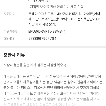
TTS 가능
저작권 보호를 위해 인쇄 기능 제공 안함
지원기기
크레마,PC(윈도우 - 4K 모니터 미지원),아이폰,아이
패드,안드로이드폰,안드로이드패드,전자책단말기(저
사양 기기 사용 불가)
파일/용량
EPUB(DRM) | 5.88MB
ISBN13
9788967904784
출판사 리뷰
사랑과 청춘을 잃은 자가 펼치는 처절한 복수극
에드몽 당테스는 결혼을 앞두고 간첩 누명을 쓰고 지하 감옥에 갇힌다. 14
년이나 억울하게 옥살이를 하는 동안, 약혼녀는 원수와 결혼하고 아버지는
굶어 죽는다. 당테스는 감옥에서 만난 파리아 신부에게서 갖가지 지식을
배우고, 몬테크리스토 섬에 숨겨진 엄청난 보물까지 물려받는다. 파리아
신부의 시체 포대에 대신 들어가 탈출에 성공한 당테스는 보물을 찾고 나
서 몬테크리스토 백작이란 이름으로 파리에 나타난다.