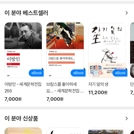
하루 만에 손쉽게 탐독하는 세계 명작
세계 명작 중에는 방대한 분량과 까다로운 어휘 때문에 웬만한 독서력을
이 분야 베스트셀러
갖춘 성인들도 읽기에 부담스러운 작품이 많다. 이 시리즈는 원작이 지닌
깊이와 감동을 고스란히 간직하면서도 청소년들이 읽기 쉽도록 하루 만에
읽을 수 있는 분량으로 조정하고, 현대적이고 쉬운 어휘로 가다듬었다. 이
는 청소년들이 완역본을 읽기 전에 작품의 전체적인 흐름과 메시지를 파악
하는 데 도움을 줄 것이다.
명작 읽기 & 독서 훈련 교재
대학수학능력시험과 논술고사에서는 탄탄한 ‘독서력’이 갖추어져야 성공
할 수 있다. 전문가들은 독서력을 기르는 데는 고전을 통한 독서 훈련만큼
좋은 것이 없다고 말한다. 이 시리즈는 읽기 훈련이 익숙하지 않은 청소년
이방인 - 세계문학전집
브람스를 좋아하세
자기 앞의 생
단
들에게는 독서 훈련 교재로 활용하기에도 좋다. 작품의 기본적인 줄거리와
266
요… - 세계문학전집 1
11,200
7
원
주제, 등장인물의 성격과 시대적 배경을 파악하는 등 배경지식을 넓히고,
79
7,000
7,000
원
원
글의 논리적 전개를 이해하는 데 좋은 영향을 미칠 것이다.
★ 원서의 깊이를 더하는 영문학 교수의 해설 수록
이 분야 신상품
고전은 단순히 읽는 데서 그치는 것이 아니라 작품에서 중요한 핵심을 짚
어 내는 훈련이 필요하다. 이에 책 뒷부분에 영문학과 교수의 해설을 붙여