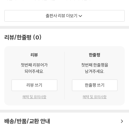
그동안 당테스를 함정에 빠뜨린 원수들은 하나같이 성공해서 잘살고 있다.
출판사 리뷰 더보기
복수의 화신이 된 당테스는 윌모어 경, 부조니 신부, 뱃사람 신드바드로 행
세하면서 치밀한 계획 아래 복수를 실천에 옮긴다. 결국 밀고장을 썼던 당
글라르는 알거지가 되고, 밀고장을 검찰에 갖다 주고 약혼녀를 빼앗은 페
리뷰/한줄평
0
르낭은 자살하며, 당테스를 지하 감옥에서 썩게 한 빌포르는 일가의 파멸
끝에 미쳐 버리고 만다.
리뷰
한줄평
당테스는 은인에 대한 보답을 잊지 않는다. 아버지에게 온정을 베푼 선주
첫번째 리뷰어가
첫번째 한줄평을
모렐을 파산에서 구해 주고, 그의 아들을 끝까지 보살펴 준다. 복수와 보은
되어주세요.
남겨주세요.
을 마무리한 당테스는 아무도 모르는 곳으로 여행길에 나선다.
리뷰 쓰기
한줄평 쓰기
청소년 필독 세계문학 고전 50
《세계문학산책》은 세계적으로 널리 사랑받는 고전 중에서 청소년에게 권
혜택 및 유의사항
혜택 및 유의사항
장할 만한 소설을 추려 50권의 시리즈로 엮었다. 작품은 청소년의 삶과 문
학에 지침이 되는, 세계인이 꼭 읽어야 할 대문호의 대표작을 위주로 엄선
하였다.
배송/반품/교환 안내