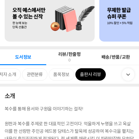
리뷰/한줄평
도서정보
배송/반품/교환
0
저자 소개
관련분류
품목정보
출판사 리뷰
소개
복수를 통해 용서와 구원을 이야기하는 걸작!
원한과 복수를 주제로 한 대표적인 고전이다. 억울하게 누명을 쓰고 옥살
이를 한 선량한 주인공 에드몽 당테스가 탈옥에 성공하여 복수극을 펼치는
내용이 흥미진진하게 전개된다. 전 세계를 매료시킨 이 파란만장한 모험담