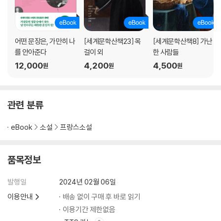
어떤 문장은, 가만히 나
[세계문학산책23] 목
[세계문학산책8] 가난
를 안아준다
걸이 외
한 사람들
12,000
4,200
4,500
원
원
원
관련 분류
eBook
소설
프랑스소설
품목정보
발행일
2024년 02월 06일
이용안내
배송 없이 구매 후 바로 읽기
이용기간 제한없음