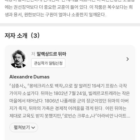
에는 권선징악보다 더 중요한 교훈이 들어 있다. 이 작품은 복수보다는 희
생과 용서, 원한보다는 구원이 얼마나 소중한지 일깨운다.
저자 소개
3
저
알렉상드르 뒤마
관심작가 알림신청
Alexandre Dumas
『삼총사』, 『몽테크리스토 백작』으로 잘 알려진 19세기 프랑스 극작
가이자 소설가다. 뒤마는 1802년 7월 24일, 빌레르코트레라는 작은
마을에서 태어났다. 1806년 나폴레옹 군의 장군이었던 뒤마의 아버
지가 죽자, 뒤마의 가족은 경제적 어려움을 겪게 된다.. 어린 뒤마는
제대로 교육도 받지 못했지만,『로빈슨 크루소』나『아라비안 나이트』
와 같은 작품을 읽으며 읽고 쓰는 능력을 길러나갔다. 성인이 된 뒤마
펼쳐보기
는 생계를 꾸려나가기 위해 파리로 간다. 파리에서 그는 1823년 오를
레앙 공작(후에 루이 필리프 왕) 가문에서 서류 작성하는 일을 얻게