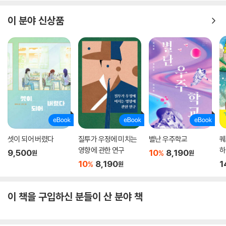
이 분야 신상품
셋이 되어 버렸다
질투가 우정에 미치는
별난 우주학교
퀘
영향에 관한 연구
하
9,500
10
8,190
%
원
원
10
8,190
1
%
원
이 책을 구입하신 분들이 산 분야 책