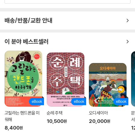
배송/반품/교환 안내
이 분야 베스트셀러
고릴라는 핸드폰을 미
순례 주택
오디세이아
문
워해
서
10,500
20,000
원
원
8,400
1
원