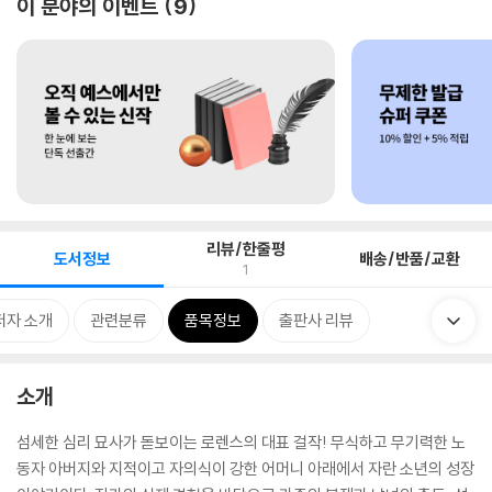
이 분야의 이벤트
9
리뷰/한줄평
도서정보
배송/반품/교환
1
저자 소개
관련분류
품목정보
출판사 리뷰
소개
섬세한 심리 묘사가 돋보이는 로렌스의 대표 걸작! 무식하고 무기력한 노
동자 아버지와 지적이고 자의식이 강한 어머니 아래에서 자란 소년의 성장