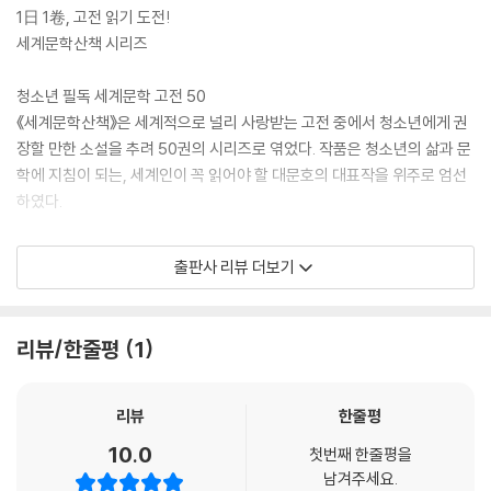
1日 1卷, 고전 읽기 도전!
세계문학산책 시리즈
청소년 필독 세계문학 고전 50
《세계문학산책》은 세계적으로 널리 사랑받는 고전 중에서 청소년에게 권
장할 만한 소설을 추려 50권의 시리즈로 엮었다. 작품은 청소년의 삶과 문
학에 지침이 되는, 세계인이 꼭 읽어야 할 대문호의 대표작을 위주로 엄선
하였다.
하루 만에 손쉽게 탐독하는 세계 명작
출판사 리뷰 더보기
세계 명작 중에는 방대한 분량과 까다로운 어휘 때문에 웬만한 독서력을
갖춘 성인들도 읽기에 부담스러운 작품이 많다. 이 시리즈는 원작이 지닌
깊이와 감동을 고스란히 간직하면서도 청소년들이 읽기 쉽도록 하루 만에
리뷰/한줄평
1
읽을 수 있는 분량으로 조정하고, 현대적이고 쉬운 어휘로 가다듬었다. 이
는 청소년들이 완역본을 읽기 전에 작품의 전체적인 흐름과 메시지를 파악
하는 데 도움을 줄 것이다.
리뷰
한줄평
10.0
첫번째 한줄평을
명작 읽기 & 독서 훈련 교재
남겨주세요.
대학수학능력시험과 논술고사에서는 탄탄한 ‘독서력’이 갖추어져야 성공