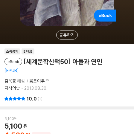
공유하기
소득공제
EPUB
[세계문학산책50] 아들과 연인
eBook
EPUB
김욱동
해설
붉은여우
역
지식의숲
2013.08.30.
10.0
1
5,100
원
5,100