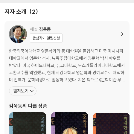
클라라의 남자
저자 소개
2
셰필드에서의 병원 생활
모렐 부인의 마지막 모습
세상을 향한 발걸음
해설
김욱동
관심작가 알림신청
한국외국어대학교 영문학과와 동 대학원을 졸업하고 미국 미시시피
대학교에서 영문학 석사, 뉴욕주립대학교에서 영문학 박사 학위를
받았다. 미국 하버드대학교, 듀크대학교, 노스캐롤라이나대학교에서
교환교수를 역임했고, 현재 서강대학교 영문학과 명예교수로 재직하
며 번역가, 문학비평가로 활동하고 있다. 지은 책으로 《문학이란 무
엇인가》 《세계문학이란 무엇인가》 《이양하, 그의 삶과 문학》 《설정
펼쳐보기
식, 분노의 문학》 《비평의 변증법》 《천재와 반역》 등이 있고, 옮긴 책
으로 《앵무새 죽이기》 《호밀밭의 파수꾼》 《위대한 개츠비》 《노인과
김욱동
의 다른 상품
바다》 《이선 프롬》 《아메리카의 비극》 《새장에 갇힌 새