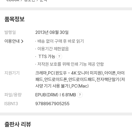
품목정보
발행일
2013년 08월 30일
이용안내
배송 없이 구매 후 바로 읽기
이용기간 제한없음
TTS 가능
저작권 보호를 위해 인쇄 기능 제공 안함
지원기기
크레마,PC(윈도우 - 4K 모니터 미지원),아이폰,아이
패드,안드로이드폰,안드로이드패드,전자책단말기(저
사양 기기 사용 불가),PC(Mac)
파일/용량
EPUB(DRM) | 6.81MB
ISBN13
9788967905255
출판사 리뷰