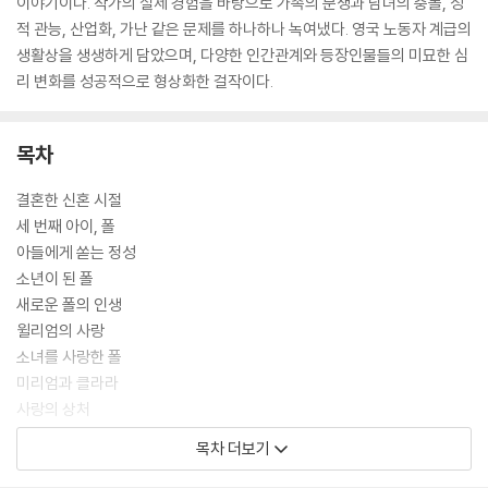
이야기이다. 작가의 실제 경험을 바탕으로 가족의 분쟁과 남녀의 충돌, 성
적 관능, 산업화, 가난 같은 문제를 하나하나 녹여냈다. 영국 노동자 계급의
생활상을 생생하게 담았으며, 다양한 인간관계와 등장인물들의 미묘한 심
리 변화를 성공적으로 형상화한 걸작이다.
목차
결혼한 신혼 시절
세 번째 아이, 폴
아들에게 쏟는 정성
소년이 된 폴
새로운 폴의 인생
윌리엄의 사랑
소녀를 사랑한 폴
미리엄과 클라라
사랑의 상처
클라라와 함께한 오후
목차 더보기
이별 이야기
어머니와 클라라