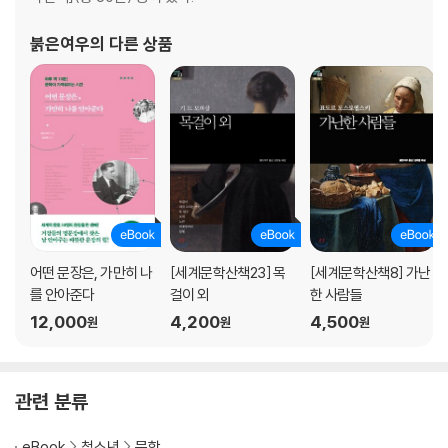
붉은여우
의 다른 상품
어떤 문장은, 가만히 나
[세계문학산책23] 목
[세계문학산책8] 가난
를 안아준다
걸이 외
한 사람들
12,000
4,200
4,500
원
원
원
관련 분류
eBook
청소년
문학