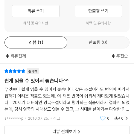
할 수 있다. 전문가들은 독서력을 기르는 데는 고전을 통한 독서 훈련만큼
리뷰 쓰기
한줄평 쓰기
좋은 것이 없다고 말한다. 이 시리즈는 읽기 훈련이 익숙하지 않은 청소년
들에게는 독서 훈련 교재로 활용하기에도 좋다. 작품의 기본적인 줄거리와
혜택 및 유의사항
혜택 및 유의사항
주제, 등장인물의 성격과 시대적 배경을 파악하는 등 배경지식을 넓히고,
글의 논리적 전개를 이해하는 데 좋은 영향을 미칠 것이다.
리뷰
1
한줄평
0
원서의 깊이를 더하는 영문학 교수의 해설 수록
리뷰전체
추천순
고전은 단순히 읽는 데서 그치는 것이 아니라 작품에서 중요한 핵심을 짚
어 내는 훈련이 필요하다. 이에 책 뒷부분에 영문학과 교수의 해설을 붙여
작품 소개, 작품 구조, 작품의 감상과 의의, 작품에 반영된 당대의 현실까
종이책
지 작품마다 꼭 알아야 할 감상 포인트를 짚어 준다. 이를 통해 현대를 살아
쉽게 읽을 수 있어서 좋습니다^^
가는 청소년들이 100~200년 전의 세계 명작을 왜 지금 굳이 읽어야 하는
무엇보다 쉽게 읽을 수 있어서 좋습니다. 같은 소설이라도 번역에 따라서
지, 오늘날의 시점에서는 작품이 어떤 의의를 갖는지 등을 살펴볼 수 있다.
접하기 어려운 책들도 있는데, 이 책은 번역이 쉬워서 재미있게 읽었습니
영문학 교수의 수준 높은 해설은 청소년부터 일반인에 이르기까지 문학 작
다. 20세기 대표적인 영국소설이라고 평가되는 작품이라서 접하게 되었
품을 더욱 깊이 있고 폭넓게 이해하는 데 길잡이가 될 것이다.
는데, 당시 영국의 시대상도 엿볼 수 있고, 그 시대를 살아가는 다양한 인물
들도 볼 수 있는 작품인 것 같습니다. 현재, 이 시대를 살아가고 있는 우리
s*******p
2016.07.25.
신고
0
댓글
0
들에
리뷰 전체보기