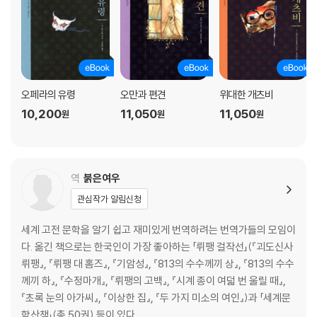
오페라의 유령
오만과 편견
위대한 개츠비
10,200
11,050
11,050
원
원
원
역
붉은여우
관심작가 알림신청
세계 고전 문학을 알기 쉽고 재미있게 번역하려는 번역가들의 모임이
다. 옮긴 책으로는 한국인이 가장 좋아하는 「뤼팽 걸작선」(『괴도신사
뤼팽』, 『뤼팽 대 홈즈』, 『기암성』, 『813의 수수께끼 상』, 『813의 수수
께끼 하』, 『수정마개』, 『뤼팽의 고백』, 『시계 종이 여덟 번 울릴 때』,
『초록 눈의 아가씨』, 『이상한 집』, 『두 가지 미소의 여인』)과 「세계문
학산책」(총 50권) 등이 있다.