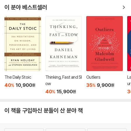
이 분야 베스트셀러
The Daily Stoic
Thinking, Fast and Sl
Outliers
L
ow
u
40
10,900
35
9,900
%
%
원
원
40
15,900
3
%
원
이 책을 구입하신 분들이 산 분야 책