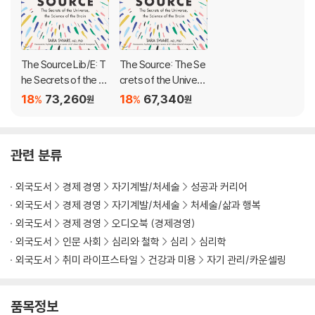
trepreneur living with confidence, purpose, and joy.
The truth is, most of the things we want--health, happiness,
wealth, love--are governed by our ability to think, feel, and ac
The Source Lib/E: T
The Source: The Se
t--in other words, by our brain. Dr. Swart combines the insight
he Secrets of the U
crets of the Univers
s and inspiration of The Secret with the practical lessons of T
niverse, the Science
e, the Science of th
18
73,260
18
67,340
%
%
원
원
he Master Key System to help a new generation fulfill their dre
of the Brain
e Brain
ams. The Source is a rigorous, proven toolkit for unlocking our
minds--and reaching our fullest potential.
관련 분류
외국도서
경제 경영
자기계발/처세술
성공과 커리어
외국도서
경제 경영
자기계발/처세술
처세술/삶과 행복
외국도서
경제 경영
오디오북 (경제경영)
외국도서
인문 사회
심리와 철학
심리
심리학
외국도서
취미 라이프스타일
건강과 미용
자기 관리/카운셀링
품목정보