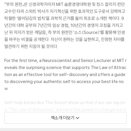
『부의 원천』은 신경과학자이자 MIT 슬론경영대학원 및 킹스 칼리지 런던
교수인 타라 스와트 박사가 자기혁신을 위한 효과적인 도구로서 강력하고
탁월한 ‘끌어당김의 법칙’을 과학적 근거를 들어 최초로 소개한 책이다. 9
년간의 대학 공부와 7년간의 임상 경험, 10년간의 경영자 코칭을 거치고
난 뒤 저자가 얻은 깨달음, 즉 부의 원천인 ‘소스(Source)’를 활용해 인생
을 바꾸는 비결을 공개한다. 자신이 원하는 것을 실현하고, 진정한 자아를
발견하기 위한 지침이 될 것이다.
For the first time, a Neuroscientist and Senior Lecturer at MIT r
eveals the surprising science that supports The Law of Attrac
tion as an effective tool for self-discovery and offers a guide
to discovering your authentic self to access your best life no
w.
Self-help books like The Secret show us that if we can tap int
o "The Law of Attraction," we have the power to change our d
estiny simply by reshaping our mind. Millions of people have u
책소개 더보기
sed the ancient systems of manifestation and visualization to
find health, success, love, friendship, wealth, and more. But d