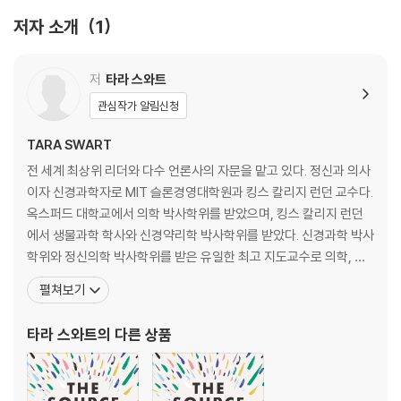
oes the "Law of Attraction" actually work? And more importan
저자 소개
1
t, is this kind of life-changing philosophy within reach for ever
yone, even the most skeptical among us?
저
타라 스와트
As Dr. Tara Swart, psychiatrist, neuroscientist, and Senior Lec
관심작가 알림신청
turer at MIT shows us in The Source, if we can strip away our s
TARA SWART
kepticism, these ancient tools of manifestation and visualizati
on are fundamentally powerful and incredibly effective at free
전 세계 최상위 리더와 다수 언론사의 자문을 맡고 있다. 정신과 의사
ing us of self-limiting behaviors and propelling us toward our t
이자 신경과학자로 MIT 슬론경영대학원과 킹스 칼리지 런던 교수다.
ruest, most authentic selves. Swart reveals how and why thes
옥스퍼드 대학교에서 의학 박사학위를 받았으며, 킹스 칼리지 런던
e systems actually work by offering the latest breakthroughs
에서 생물과학 학사와 신경약리학 박사학위를 받았다. 신경과학 박사
in neuroscience and behavioral psychology, including lessons i
학위와 정신의학 박사학위를 받은 유일한 최고 지도교수로 의학, 과
n neuroplasticity, magneticism, emotional and logical thinking,
학, 사업 분야에 걸쳐 전문성을 인정받아 두뇌의 힘을 가장 잘 활용하
펼쳐보기
and even hydration, self-care, and relaxation. Next, she descri
여 이를 최대치로 끌어냈음을 증명했다. 전 세계 최상위 리더와 다수
bes her own journey from skeptic to believer, and guides read
언론사의 자문을 맡고 있다. 2016년 세계 최초로 런던 코린티아 호텔
타라 스와트
의 다른 상품
ers through the scientific breakthroughs and personal revelati
전속 신경학자로 임명되어 ‘브레인 파워’ 고급 게
ons that changed her from an unhappy, close-minded, and dis
connected woman wanting more from life, to a successful en