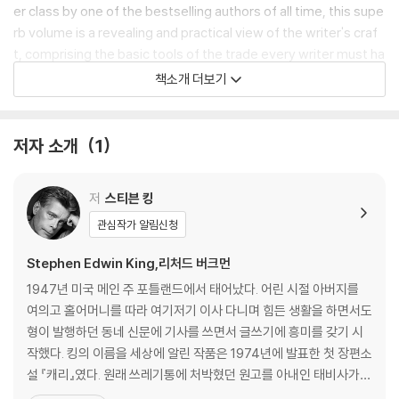
er class by one of the bestselling authors of all time, this supe
rb volume is a revealing and practical view of the writer's craf
t, comprising the basic tools of the trade every writer must ha
ve. King's advice is grounded in his vivid memories from childh
책소개 더보기
ood through his emergence as a writer, from his struggling ear
ly career to his widely reported, near-fatal accident in 1999 --
and how the inextricable link between writing and living spurre
저자 소개
1
d his recovery. Brilliantly structured, friendly and inspiring, On
Writing will empower and entertain everyone who reads it -- f
저
스티븐 킹
ans, writers, and anyone who loves a great story well told.
관심작가 알림신청
Stephen Edwin King,리처드 버크먼
1947년 미국 메인 주 포틀랜드에서 태어났다. 어린 시절 아버지를
여의고 홀어머니를 따라 여기저기 이사 다니며 힘든 생활을 하면서도
형이 발행하던 동네 신문에 기사를 쓰면서 글쓰기에 흥미를 갖기 시
작했다. 킹의 이름을 세상에 알린 작품은 1974년에 발표한 첫 장편소
설 『캐리』였다. 원래 쓰레기통에 처박혔던 원고를 아내인 태비사가
설득하여 고쳐 쓴 이 작품으로 킹은 작가로서 경력을 쌓기 시작했고,