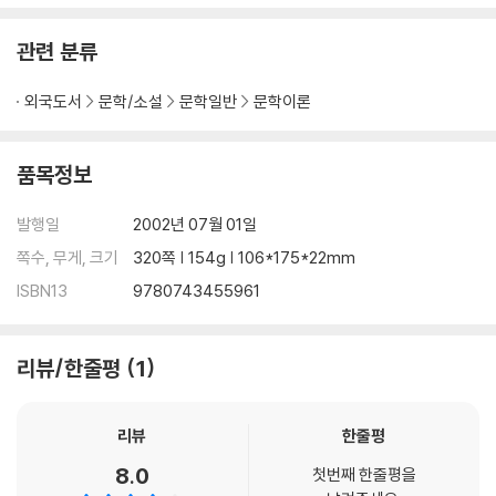
관련 분류
외국도서
문학/소설
문학일반
문학이론
품목정보
발행일
2002년 07월 01일
쪽수, 무게, 크기
320쪽 | 154g | 106*175*22mm
ISBN13
9780743455961
리뷰/한줄평
1
리뷰
한줄평
8.0
첫번째 한줄평을