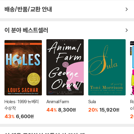
배송/반품/교환 안내
이 분야 베스트셀러
Holes : 1999 뉴베리
Animal Farm
Sula
Ro
수상작
o
44
8,300
20
15,920
%
%
원
원
Si
43
6,600
2
%
원
En