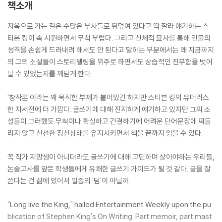
책소개
지옥으로 가는 길은 수많은 부사들로 뒤덮여 있다고 딱 잘라 얘기하는 스
티븐 킹이 속 시원하면서 무척 부럽다. 그리고 신체적 묘사를 통해 인물의
성격을 손쉽게 드러내려 해서도 안 된다고 말하는 부분에서는 왜 지금까지
의 그의 소설들이 스토리텔링을 위주로 하면서도 상습적인 진부함을 벗어
날 수 있었는지를 깨닫게 한다.
'창작론'이라는 꽤 묵직한 부제가 붙어있긴 하지만 스티븐 킹의 유머러스
한 자서전에 더 가깝다. 글쓰기에 대해 진지하게 얘기하고 있지만 그의 소
설들이 그러했듯 무척이나 확실하고 간결하기에 어려운 단어문장에 찌들
리지 않고 신선한 정신상태를 유지시키면서 책을 끝까지 읽을 수 있다.
꼭 작가 지망생이 아니더라도 글쓰기에 대해 고민하며 살아야하는 우리들,
논술고사를 앞둔 학생들에게 유쾌한 글쓰기 가이드가 될 것 같다. 글을 잘
쓴다는 건 삶에 있어서 일종의 '덤'이 아닐까.
"Long live the King," hailed Entertainment Weekly upon the pu
blication of Stephen King's On Writing. Part memoir, part mast