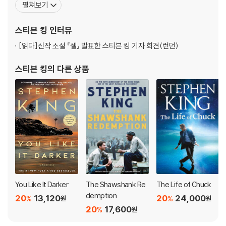
펼쳐보기
이후 30여 년간 500여 편의 작품을 발표하여 모든 책이 전 세계적인
베스트셀러가 된 오늘날 세계에서 가장 유명한 작가가 되었다. 킹의
스티븐 킹
인터뷰
작품들은 지금까지 33개 언어로 번역되
[읽다]
신작 소설 『셀』 발표한 스티븐 킹 기자 회견(런던)
스티븐 킹
의 다른 상품
You Like It Darker
The Shawshank Re
The Life of Chuck
demption
20
13,120
20
24,000
%
%
원
원
20
17,600
%
원