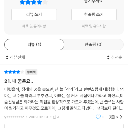
남겨주세요.
리뷰 쓰기
한줄평 쓰기
혜택 및 유의사항
혜택 및 유의사항
리뷰
1
한줄평
0
리뷰전체
추천순
종이책
21. 내 꿈은요...
어렸을적, 장래의 꿈을 물으면,난 늘 "작가"라고 뻔뻔스럽게 대답했다. 엄
마는 교수를 하라고 부추겼고, 아빠는 잘 커서 시집이나 가라고 하셨고,미
술선생님은 화가라는 직업을 환상적으로 가르쳐 주셨는데,난 글쓰는 사람
이 될거라고 아무것도 모르기에, 그렇게 말하고 다녔다. 생각보다 길어진
가방끈에 그리고 사랑해 마지 않는 세 남자 덕에, 이젠 매일 걷다가 넘어지
y********o
2009.02.19.
신고
3
댓글
6
게 생겼는데