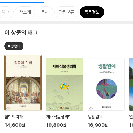
태그
책소개
목차
관련분류
품목정보
이 상품의 태그
#방송대
철학의이해
재배식물생리학
생활원예
일
14,600
19,800
16,900
1
원
원
원