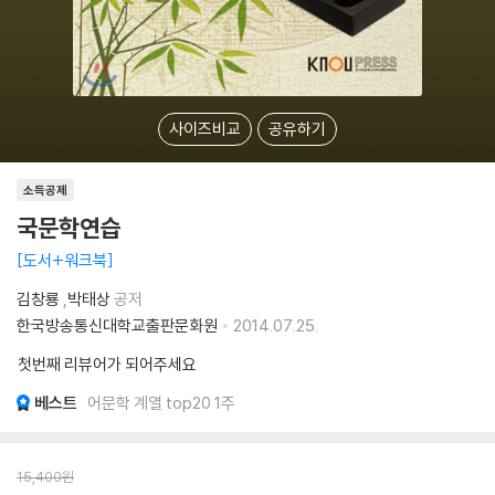
사이즈비교
공유하기
소득공제
국문학연습
도서+워크북
김창룡
,
박태상
공저
한국방송통신대학교출판문화원
2014.07.25.
첫번째 리뷰어가 되어주세요
베스트
어문학 계열 top20 1주
15,400
원