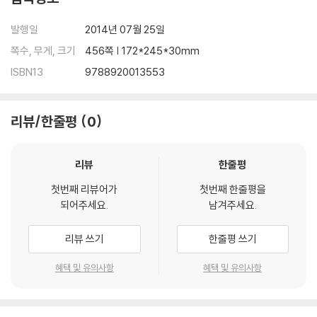
발행일
2014년 07월 25일
쪽수, 무게, 크기
456쪽 | 172*245*30mm
ISBN13
9788920013553
리뷰/한줄평
0
리뷰
한줄평
첫번째 리뷰어가
첫번째 한줄평을
되어주세요.
남겨주세요.
리뷰 쓰기
한줄평 쓰기
혜택 및 유의사항
혜택 및 유의사항