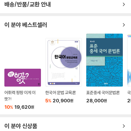
배송/반품/교환 안내
이 분야 베스트셀러
어휘력 팡팡 이게 이
한국어 문법 교육론
표준중세 국어문법론
국
뜻?!
5
20,900
28,000
2
%
원
원
10
19,620
%
원
이 분야 신상품