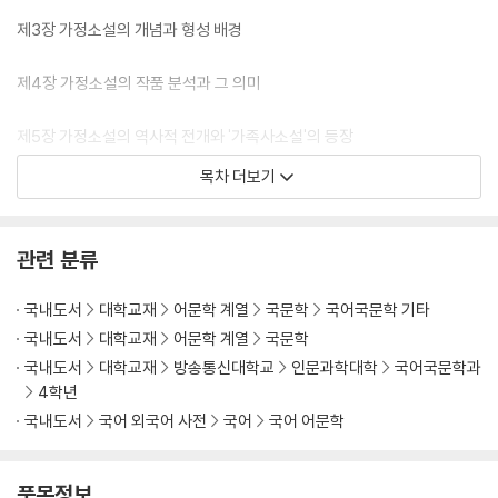
제3장 가정소설의 개념과 형성 배경
제4장 가정소설의 작품 분석과 그 의미
제5장 가정소설의 역사적 전개와 '가족사소설'의 등장
목차 더보기
제6장 소설에 투영된 김동인의 여성관
제7장 작품 감상
관련 분류
국내도서
대학교재
어문학 계열
국문학
국어국문학 기타
국내도서
대학교재
어문학 계열
국문학
국내도서
대학교재
방송통신대학교
인문과학대학
국어국문학과
4학년
국내도서
국어 외국어 사전
국어
국어 어문학
품목정보