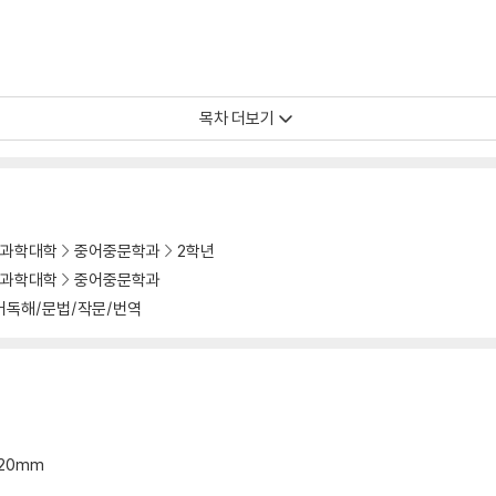
목차 더보기
과학대학
중어중문학과
2학년
과학대학
중어중문학과
어독해/문법/작문/번역
*20mm