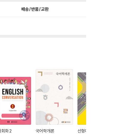
배송/반품/교환
회화 2
국어학개론
선형대수
사회복