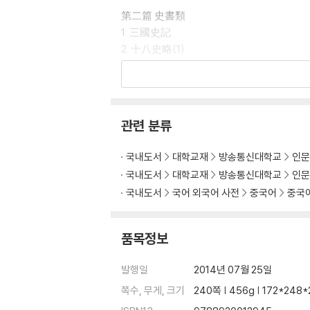
第二篇 史書類
1. 三國史記
2. 十八史略(1)
3. 十八史略(2)
4. 史記(1)
5. 史記(2)
관련 분류
第三篇 詩歌類
1. 絶句
국내도서
대학교재
방송통신대학교
인문
2. 律詩
국내도서
대학교재
방송통신대학교
인문
3. 古詩
국내도서
국어 외국어 사전
중국어
중국
第四篇 文章類
1. 桃花源記, 五柳先生傳
품목정보
2. 師說
3. 許生傳
발행일
2014년 07월 25일
쪽수, 무게, 크기
240쪽 | 456g | 172*248