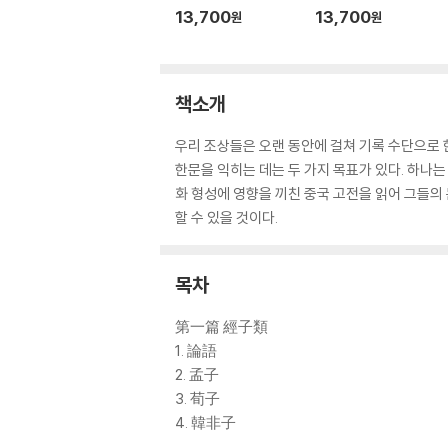
13,700
13,700
원
원
책소개
우리 조상들은 오랜 동안에 걸쳐 기록 수단으로 
한문을 익히는 데는 두 가지 목표가 있다. 하나
화 형성에 영향을 끼친 중국 고전을 읽어 그들의
할 수 있을 것이다.
목차
第一篇 經子類
1. 論語
2. 孟子
3. 荀子
4. 韓非子