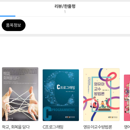
리뷰/한줄평
1
품목정보
학교, 회복을 담다
C프로그래밍
영유아교수방법론
영어