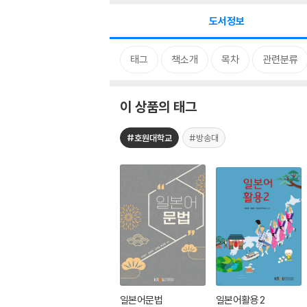
도서정보
태그
책소개
목차
관련분류
이 상품의 태그
#호원대학교
#방송대
일본어문법
일본어활용 2