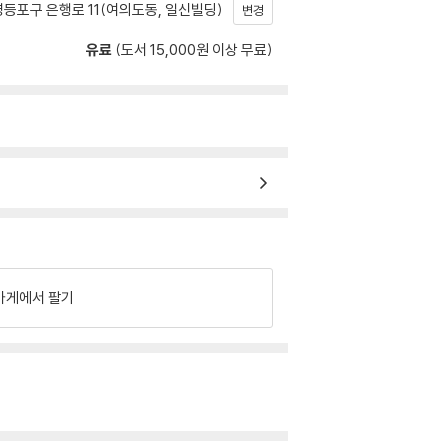
등포구 은행로 11(여의도동, 일신빌딩)
변경
유료
(도서 15,000원 이상 무료)
가게에서 팔기