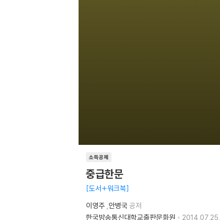
소득공제
중급한문
도서+워크북
이영주
,
안병국
공저
한국방송통신대학교출판문화원
2014.07.25.