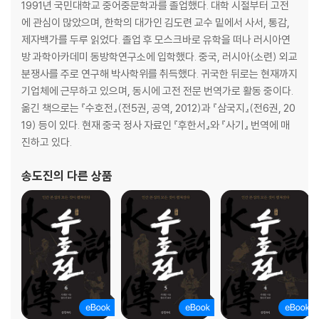
1991년 국민대학교 중어중문학과를 졸업했다. 대학 시절부터 고전
에 관심이 많았으며, 한학의 대가인 김도련 교수 밑에서 사서, 통감,
제자백가를 두루 읽었다. 졸업 후 모스크바로 유학을 떠나 러시아연
방 과학아카데미 동방학연구소에 입학했다. 중국, 러시아(소련) 외교
분쟁사를 주로 연구해 박사학위를 취득했다. 귀국한 뒤로는 현재까지
기업체에 근무하고 있으며, 동시에 고전 전문 번역가로 활동 중이다.
옮긴 책으로는 『수호전』(전5권, 공역, 2012)과 『삼국지』(전6권, 20
19) 등이 있다. 현재 중국 정사 자료인 『후한서』와 『사기』 번역에 매
진하고 있다.
송도진
의 다른 상품