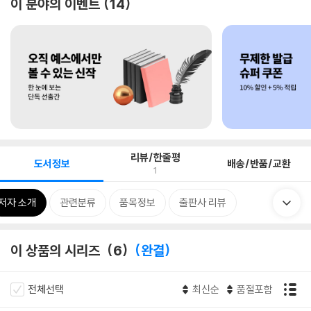
이 분야의 이벤트
14
리뷰/한줄평
도서정보
배송/반품/교환
1
저자 소개
관련분류
품목정보
출판사 리뷰
이 상품의 시리즈
6
완결
전체선택
최신순
품절포함