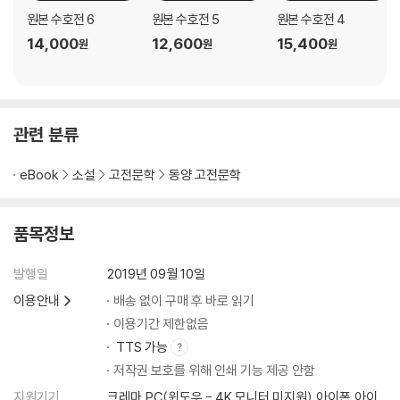
원본 수호전 6
원본 수호전 5
원본 수호전 4
14,000
12,600
15,400
원
원
원
관련 분류
eBook
소설
고전문학
동양 고전문학
품목정보
발행일
2019년 09월 10일
이용안내
배송 없이 구매 후 바로 읽기
이용기간 제한없음
TTS 가능
저작권 보호를 위해 인쇄 기능 제공 안함
지원기기
크레마,PC(윈도우 - 4K 모니터 미지원),아이폰,아이