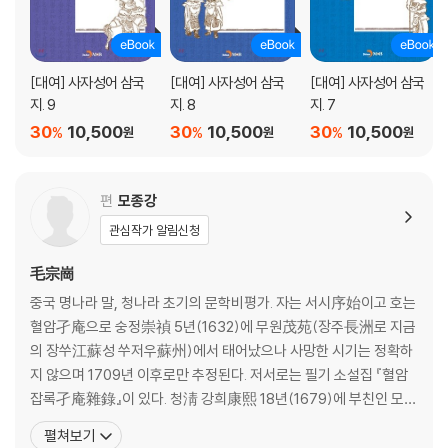
[대여] 사자성어 삼국
[대여] 사자성어 삼국
[대여] 사자성어 삼국
지. 9
지. 8
지. 7
30
10,500
30
10,500
30
10,500
%
%
%
원
원
원
편
모종강
관심작가 알림신청
毛宗崗
중국 명나라 말, 청나라 초기의 문학비평가. 자는 서시序始이고 호는
혈암孑庵으로 숭정崇禎 5년(1632)에 무원茂苑(장주長洲로 지금
의 장쑤江蘇성 쑤저우蘇州)에서 태어났으나 사망한 시기는 정확하
지 않으며 1709년 이후로만 추정된다. 저서로는 필기 소설집 『혈암
잡록孑庵雜錄』이 있다. 청淸 강희康熙 18년(1679)에 부친인 모륜
毛綸의 작업을 이어받아 유명한 ‘모종강평개본毛宗崗評改本(혹은
펼쳐보기
모본毛本)’을 출간했다. 그는 김성탄金聖t嘆의 『수호전』 첨삭 방법