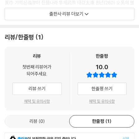
黃巾 기의起義부터 진晉나라 무제武帝 태강太康 원년(280) 오吳의 멸
망까지 100년에 가까운 역사를 배경으로 하는 소설이며, 동시에 사람들에
출판사 리뷰 더보기
게 가장 많이 읽히는 중국 고전소설이다.
이번 글항아리판 『삼국지』가 번역의 기본으로 삼은 판본은 가장 압도적으
리뷰/한줄평
1
로 유행하고 보편적으로 읽히는 세칭 ‘모종강본毛宗崗本’ 120회본이다.
2009년 펑황출판사鳳凰出版社에서 간행된 교리본 『삼국연의』(선보쥔
沈伯俊 교리)를 저본으로 삼고, 부가적으로 2013년 런민문학출판사人
리뷰
한줄평
民文學出版社에서 나온 『삼국연의』(제3판)를 채택했다. 추가로 모종강
10.0
첫번째 리뷰어가
毛宗崗의 비평이 실려 있는 펑황출판사의 모종강 비평본批評本 『삼국연
되어주세요.
의』와 중화서국中華書局의 모륜, 모종강 점평點評 『삼국연의』(2009)
등 관련 서적들을 추가로 참조했다. 또한 글항아리 『삼국지』의 가장 큰 특
리뷰 쓰기
한줄평 쓰기
징은 소설 『삼국지』와 실제 역사 기록을 비교- 분석했다는 점이다. 이를 위
해 매회 말미에 【실제 역사에서는……】을 덧붙여 한 회를 읽고 바로 이
혜택 및 유의사항
혜택 및 유의사항
어서 거기에 얽힌 이야기들이 실제 역사에 기록되어 있는 사실인지, 혹은
‘소설’로서의 창작인지를 한눈에 살펴볼 수 있도록 했다.
리뷰
0
한줄평
1
또한 『삼국지』를 실제 역사와 비교하는 작업에서 야사, 전설, 기타 개인적
저술이나 비평은 최대한 멀리 했으며 오직 정사正史 자료만을 참고했다.
클린봇
이 부적절한 글을 감지 중입니다.
설정