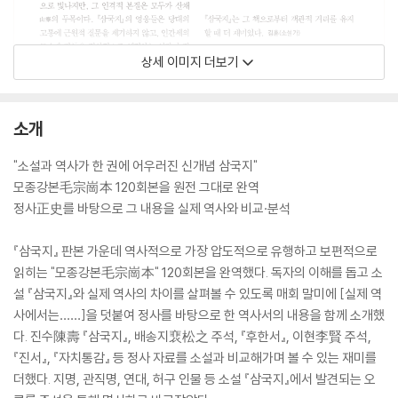
상세 이미지 더보기
소개
"소설과 역사가 한 권에 어우러진 신개념 삼국지"
모종강본毛宗崗本 120회본을 원전 그대로 완역
정사正史를 바탕으로 그 내용을 실제 역사와 비교·분석
『삼국지』 판본 가운데 역사적으로 가장 압도적으로 유행하고 보편적으로
읽히는 "모종강본毛宗崗本" 120회본을 완역했다. 독자의 이해를 돕고 소
설 『삼국지』와 실제 역사의 차이를 살펴볼 수 있도록 매회 말미에 [실제 역
사에서는……]을 덧붙여 정사를 바탕으로 한 역사서의 내용을 함께 소개했
다. 진수陳壽 『삼국지』, 배송지裵松之 주석, 『후한서』, 이현李賢 주석,
『진서』, 『자치통감』 등 정사 자료를 소설과 비교해가며 볼 수 있는 재미를
더했다. 지명, 관직명, 연대, 허구 인물 등 소설 『삼국지』에서 발견되는 오