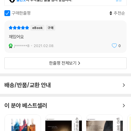
소설과 역사가 상이한 경우에는 그 내용을 소개하여 독자들이 비교해볼 수
있도록 했으며, 이에 대한 역자의 평가나 보론은 최대한 덧붙이지 않았다.
구매한줄평
추천순
정사인 진수의 『삼국지』와 배송지 주석, 남북조시대 남조南朝 송의 범엽
范曄이 편찬한 『후한서』와 이현李賢 주석, 당나라 태종太宗의 지시로 편
eBook
구매
찬한 방현령房玄齡의 진晉 왕조 정사인 『진서晉書』, 북송의 사마광司馬
재밌어요
光이 편찬한 편년체編年體 역사서인 『자치통감資治通鑑』 등을 기본으
j******8
2021.02.08.
0
로 삼았고, 필요한 경우에는 사마천司馬遷의 『사기史記』와 반고班固의
『한서漢書』, 청 왕선겸王先謙의 『후한서집해後漢書集解』, 노필盧弼
의 『삼국지집해三國志集解』 등을 참조했다. 또한 『삼국지』에 관련된 고
한줄평 전체보기
사 소개를 위해 남조 송 유의경劉義慶이 저술한 『세설신어世說新語』를
일부 참조했으며, 필요한 경우 주석에 사서삼경四書三經과 제자백가諸
子百家의 자료 등을 참고했다.
배송/반품/교환 안내
또한 소설 『삼국지』에는 내용상 이치에 맞지 않는 부분이 많다. 소설로서
의 재미를 더하려다 보니, 역사 사실을 토대로 하되 이야기를 좀더 극적으
이 분야 베스트셀러
로 만들어 흥미를 주고자 한 결과일 것이다. 예를 들어 형주자사였던 유표
가 자신의 아들 유종이 아닌 유비에게 형주를 넘겨줬을 리 없으며, 동오의
최고 전략가였던 노숙이 제갈량과 비교해 멍청한 사람으로 나온다는 것도