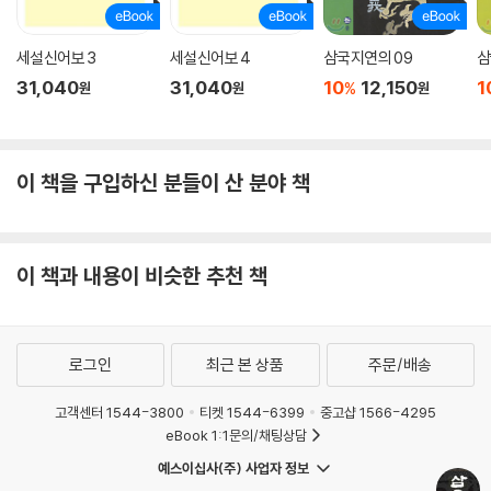
목을 새로 붙이고, 두 구절은 각 장 제목과 함께 제시해두었다. 이번 번역본
은 기존 어떤 번역본보다 원본에 가까운 형태를 유지하려고 했으며, 동시
세설신어보 3
세설신어보 4
삼국지연의 09
삼
에 정사와의 비교를 통해 독자들이 삼국지에 대해 갖고 있던 의문점을 풀
31,040
31,040
10
12,150
1
어주고 독자들의 이해를 돕고자 애썼다.
%
원
원
원
삼국지 읽기―삼국지의 시작과 현재
이 책을 구입하신 분들이 산 분야 책
명나라 말기의 저명한 통속 문학가이자 『동주열국지』의 저자이기도 한 풍
몽룡馮夢龍은 명대의 네 가지 소설인 『삼국지』 『수호전水滸傳』 『서유기
西遊記』 『금병매金甁梅』를 합쳐서 ‘사대기서四大奇書’, 즉 명대의 사대
이 책과 내용이 비슷한 추천 책
장편소설이라 했다. 이때 ‘기奇’에는 내용과 예술의 신기함과 더불어 창조
적인 성취의 의미가 포함되어 있는데, 한마디로 『삼국지』가 역사와 문학을
결합시킨 새로운 체제의 소설이라는 것이다.
로그인
최근 본 상품
주문/배송
그러나 우리가 흔히 말하는 『삼국지』는 사실 소설이 아닌 중국의 위魏(22
고객센터 1544-3800
티켓 1544-6399
중고샵 1566-4295
0~265), 촉蜀(221~263), 오吳(222~280) 삼국의 역사를 진晉나라
eBook 1:1문의/채팅상담
때 진수陳壽(233~297)가 기전체紀傳體 형태로 기술하여 편찬한 정사
예스이십사(주) 사업자 정보
正史 기록인 『삼국지』다. 그동안의 잘못된 관습으로 소설 형태의 『삼국