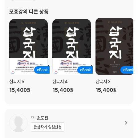
을 모방하여 기존 소설 『삼국지』의 구성에 커다란 변화를 주었는데,
모종강
의 다른 상품
첨삭뿐만 아니라 표제를 정돈하고 문사를 수정했으며 시문詩文을
고
삼국지 5
삼국지 4
삼국지 3
15,400
15,400
15,400
원
원
원
역
송도진
관심작가 알림신청