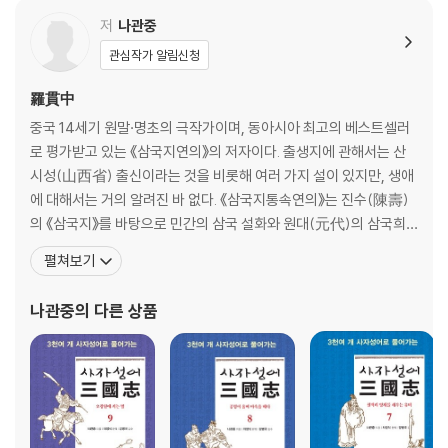
제116회 정군산의 신령
저
나관중
제117회 등애, 음평을 넘어 면죽을 함락시키다
관심작가 알림신청
제118회 마침내 멸망한 촉한
제119회 사마염의 등장
羅貫中
제120회 삼분천하, 하나로 통일되다
중국 14세기 원말·명초의 극작가이며, 동아시아 최고의 베스트셀러
삼국지 읽는 법
로 평가받고 있는 《삼국지연의》의 저자이다. 출생지에 관해서는 산
주
시성(山西省) 출신이라는 것을 비롯해 여러 가지 설이 있지만, 생애
참고문헌
에 대해서는 거의 알려진 바 없다. 《삼국지통속연의》는 진수(陳壽)
의 《삼국지》를 바탕으로 민간의 삼국 설화와 원대(元代)의 삼국희
(三國戱) 등 여기저기 흩어져 있는 삼국에 관한 이야기를 한꺼번에
펼쳐보기
엮어 펴낸 것이다. 이 외에 《수호지》, 《수당연의》, 《잔당오대사연
의》, 《평요전》 등의 작품이 있다. 서양에서는 《삼국지연의》를 소개할
나관중
의 다른 상품
때 동아시아에서 셰익스피어 또는 일리아스를 쓴 호메로스