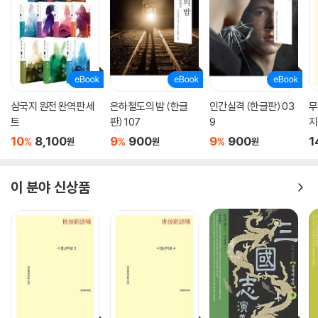
말이 되지 않는다. 또한 동오 정벌 때 목숨을 잃었다고 나오는 노장 황충은
건안 25년(220)에 병사했으므로 이미 죽은 사람이 동오 정벌(221년 7
월)에 참가했다는 것은 불가능하다. 이렇듯 이야기를 만들어내다 보니 앞
뒤가 맞지 않게 된 사례들을 곳곳에서 찾아볼 수 있다.
또한 지명, 관직명이 그 시기의 실제와 다른 경우도 많고, 정확한 연대나 등
장인물의 한자 성명, 자와 직책, 출신 지역, 연령 등에서 상당히 많은 오류
삼국지 원전 완역판 세
은하철도의 밤 (한글
인간실격 (한글판) 03
무
도 발견된다. 가령 처음 방문을 붙여 군사를 모집했을 때 실제 24세였던 유
트
판) 107
9
지
비의 나이가 28세로 잘못 기록되어 있고, 실제 ‘상국相國’이었던 동탁을
필
10
8,100
9
900
9
900
1
%
%
%
원
원
원
승상으로 기록하고 있으며, 동탁과 여포 사이를 갈라놓는 데 결정적인 역
할을 하는 초선은 사실 역사 기록에 등장하지 않는 허구의 인물이다. 이외
이 분야 신상품
에도 이러한 오류들은 셀 수 없이 많이 발견되는데, 실제 역사에 대한 오해
를 불러일으키기 쉽기 때문에 주석에서 ‘오류’라 명시하고, 교리본을 기초
로 정사 자료를 일일이 대조하여 바로잡았다. 또한 이해하기 어려운 개념
이나 역사적 사실 등 설명이 필요하다고 판단되는 내용을 이와 함께 소개
했다.
또한 소설 『삼국지』에서는 매회 두 구절의 제목을 제시하여 전체 줄거리를
예시했는데, 이번 글항아리 『삼국지』에서는 역자가 이를 대신할 간단한 제