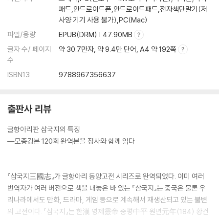
패드,안드로이드폰,안드로이드패드,전자책단말기(저
사양 기기 사용 불가),PC(Mac)
파일/용량
EPUB(DRM) | 47.90MB
글자 수/ 페이지
약 30.7만자, 약 9.4만 단어, A4 약 192쪽
수
ISBN13
9788967356637
출판사 리뷰
글항아리판 삼국지의 특징
―모종강본 120회 완역본을 정사와 함께 읽다
『삼국지三國志』가 글항아리 동양고전 시리즈로 완역되었다. 이미 여러
번역자가 여러 버전으로 책을 내놓은 바 있는 『삼국지』는 중국은 물론 우
리나라에서도 만화, 드라마, 게임 등으로 계속해서 재생산되고 있는 불변
의 고전이다. 『삼국지』는 한漢 영제靈帝 중평中平 원년元年(184) 황건