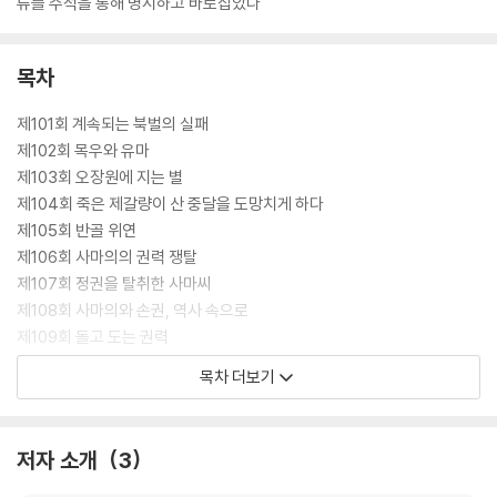
류를 주석을 통해 명시하고 바로잡았다
목차
제101회 계속되는 북벌의 실패
제102회 목우와 유마
제103회 오장원에 지는 별
제104회 죽은 제갈량이 산 중달을 도망치게 하다
제105회 반골 위연
제106회 사마의의 권력 쟁탈
제107회 정권을 탈취한 사마씨
제108회 사마의와 손권, 역사 속으로
제109회 돌고 도는 권력
제110회 거듭되는 강유의 출병
목차 더보기
제111회 제갈탄의 봉기
제112회 제갈탄의 멸망과 거듭된 강유의 중원 정벌 실패
제113회 강유와 등애의 진법 대결
저자 소개
3
제114회 황제를 살해한 사마소
제115회 실패로 끝난 중원 정벌