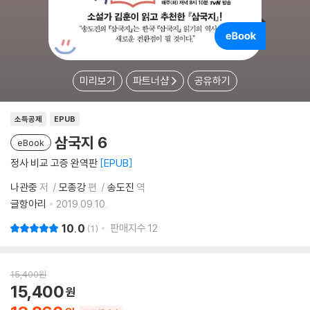
미리보기
파트너샵
공유하기
소득공제
EPUB
삼국지 6
eBook
정사 비교 고증 완역판
EPUB
나관중
저
모종강
편
송도진
역
글항아리
2019.09.10.
10.0
판매지수
12
1
15,400
원
15,400