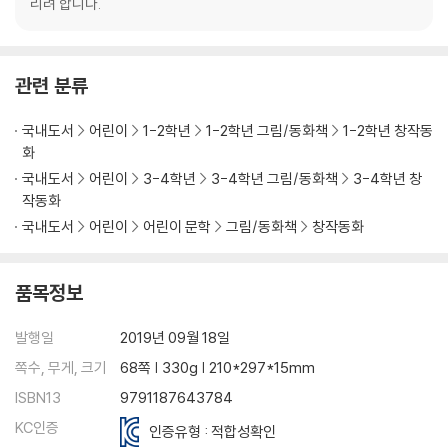
리려 합니다.
관련 분류
국내도서
어린이
1-2학년
1-2학년 그림/동화책
1-2학년 창작동
화
국내도서
어린이
3-4학년
3-4학년 그림/동화책
3-4학년 창
작동화
국내도서
어린이
어린이 문학
그림/동화책
창작동화
품목정보
발행일
2019년 09월 18일
쪽수, 무게, 크기
68쪽 | 330g | 210*297*15mm
ISBN13
9791187643784
KC인증
인증유형 : 적합성확인