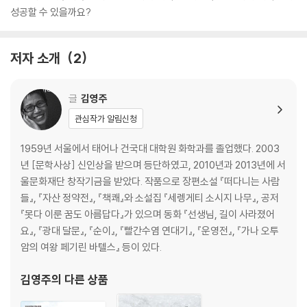
성공할 수 있을까요?
저자 소개
2
글
김영주
관심작가 알림신청
1959년 서울에서 태어나 건국대 대학원 화학과를 졸업했다. 2003
년 [문학사상] 신인상을 받으며 등단하였고, 2010년과 2013년에 서
울문화재단 창작기금을 받았다. 작품으로 장편소설 『떠다니는 사람
들』, 『자산 정약전』, 『책쾌』와 소설집 『세렝게티 소시지 나무』, 공저
『못다 이룬 꿈도 아름답다』가 있으며 동화 『선생님, 길이 사라졌어
요』, 『광대 달문』, 『순이』, 『빨간수염 연대기』, 『운영전』, 『가나 오투
암의 여왕 페기린 바텔스』 등이 있다.
김영주
의 다른 상품