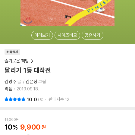
미리보기
사이즈비교
공유하기
소득공제
슬기로운 책방
달리기 1등 대작전
김영주
글
김은정
그림
리잼
2019.09.18.
10.0
판매지수
12
8
11,000
원
10
9,900