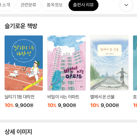
 소개
관련분류
품목정보
출판사 리뷰
슬기로운 책방
달리기 1등 대작전
비밀이 사는 아파트
별에서 온 선물
호
10
9,900
10
9,900
10
9,000
1
%
%
%
원
원
원
상세 이미지