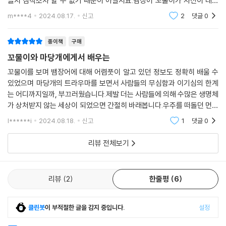
클지 짐작조차 할 수 없기 때문이 아닐지요.뱀장어 꼬물이가 자신이 태어
났던 태평양의 마리아나 해구에 가지 못하는 이유 또한 사람들이 함부로
m****4
2024.08.17.
신고
2
댓글
0
버린 쓰레기들 때문
종이책
구매
꼬물이와 마당개에게서 배우는
꼬물이를 보며 뱀장어에 대해 어렴풋이 알고 있던 정보도 정확히 배울 수
있었으며 마당개의 트라우마를 보면서 사람들의 무심함과 이기심의 한계
는 어디까지일까, 부끄러웠습니다.제발 더는 사람들에 의해 수많은 생명체
가 상처받지 않는 세상이 되었으면 간절히 바래봅니다.우주를 떠돌던 먼지
군단이 서울을 점령해 막을 쳐놓은 바람에 치우 제가 사실은 1등으로 달리
l******i
2024.08.18.
신고
1
댓글
0
는 건데도 사람들
리뷰 전체보기
리뷰
2
한줄평
6
클린봇
이 부적절한 글을 감지 중입니다.
설정