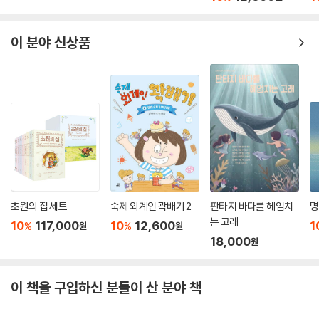
이 분야 신상품
초원의 집 세트
숙제 외계인 곽배기 2
판타지 바다를 헤엄치
명
는 고래
10
117,000
10
12,600
1
%
%
원
원
18,000
원
이 책을 구입하신 분들이 산 분야 책