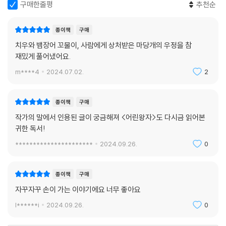
구매한줄평
추천순
종이책
구매
치우와 뱀장어 꼬물이, 사람에게 상처받은 마당개의 우정을 참
재밌게 풀어냈어요.
m****4
2024.07.02.
2
종이책
구매
작가의 말에서 인용된 글이 궁금해져 <어린왕자>도 다시금 읽어본
귀한 독서!
**********************
2024.09.26.
0
종이책
구매
자꾸자꾸 손이 가는 이야기에요 너무 좋아요
l******i
2024.09.26.
0