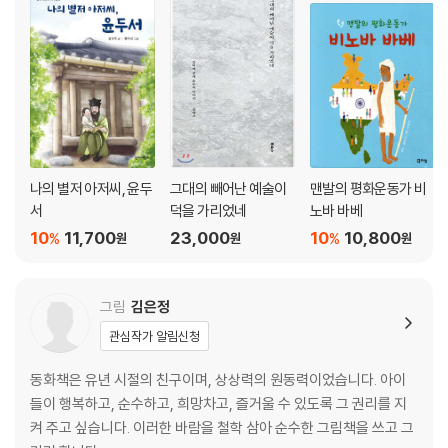
나의 별저 아저씨, 윤두
그대의 빼어난 예술이
맨발의 평화운동가 비
서
덕을 가리었네
노바 바베
10
11,700
23,000
10
10,800
%
%
원
원
원
그림
김은정
관심작가 알림신청
동화책은 유년 시절의 친구이며, 상상력의 원동력이었습니다. 아이
들이 행복하고, 순수하고, 희망차고, 즐거울 수 있도록 그 권리를 지
켜 주고 싶습니다. 이러한 바람을 철학 삼아 순수한 그림책을 쓰고 그