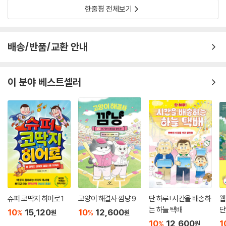
한줄평 전체보기
배송/반품/교환 안내
이 분야 베스트셀러
슈퍼 코딱지 히어로 1
고양이 해결사 깜냥 9
단 하루! 시간을 배송하
웹
는 하늘 택배
단
10
15,120
10
12,600
%
%
원
원
10
12,600
1
%
원