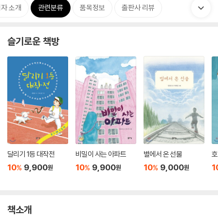
자 소개
관련분류
품목정보
출판사 리뷰
슬기로운 책방
달리기 1등 대작전
비밀이 사는 아파트
별에서 온 선물
호
10
9,900
10
9,900
10
9,000
1
%
%
%
원
원
원
책소개