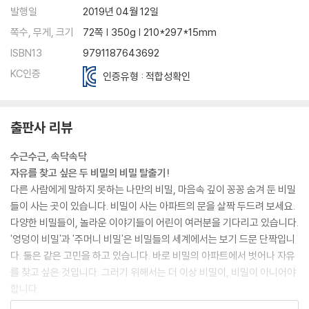
발행일
2019년 04월 12일
쪽수, 무게, 크기
72쪽 | 350g | 210*297*15mm
ISBN13
9791187643692
KC인증
인증유형 : 적합성확인
출판사 리뷰
수근수근, 속닥속닥
자유를 찾고 싶은 두 비밀의 비밀 탈출기!
다른 사람에게 말하지 못하는 나만의 비밀, 마음속 깊이 꽁꽁 숨겨 둔 비밀
들이 사는 곳이 있습니다. 비밀이 사는 아파트의 문을 살짝 두드려 보세요.
다양한 비밀들이, 놀라운 이야기들이 어린이 여러분을 기다리고 있습니다.
'엉덩이 비밀'과 '주머니 비밀'은 비밀들의 세계에서는 보기 드문 단짝입니
다. 둘은 같은 고민을 하고 있습니다. 바로 비밀의 아파트에서 벗어나 자유
를 찾고 싶은 것입니다. 그러기 위해서는 더 이상 비밀이, 비밀이 아니어야
합니다.
자유를 찾고 싶은 두 비밀의 비밀 탈출기! 두 비밀의 이야기는 어린이 여러