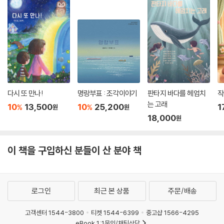
다시 또 만나!
명랑부표 : 조각이야기
판타지 바다를 헤엄치
작
는 고래
10
13,500
10
25,200
1
%
%
원
원
18,000
원
이 책을 구입하신 분들이 산 분야 책
로그인
최근 본 상품
주문/배송
고객센터 1544-3800
티켓 1544-6399
중고샵 1566-4295
eBook 1:1문의/채팅상담