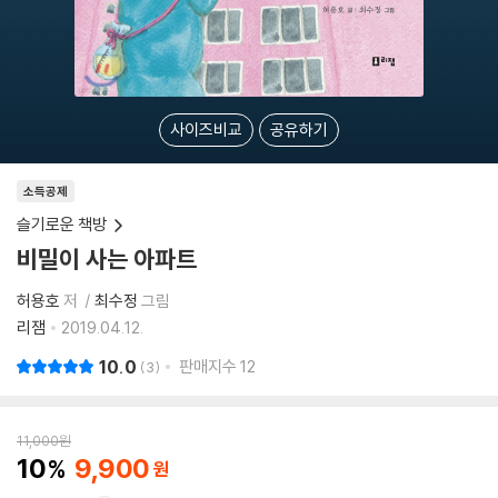
사이즈비교
공유하기
소득공제
슬기로운 책방
비밀이 사는 아파트
허용호
저
최수정
그림
리잼
2019.04.12.
10.0
판매지수
12
3
11,000
원
10
9,900