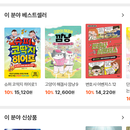
이 분야 베스트셀러
슈퍼 코딱지 히어로 1
고양이 해결사 깜냥 9
변호사 어벤저스 12
단
는
10
15,120
10
12,600
10
14,220
%
%
%
원
원
원
1
이 분야 신상품