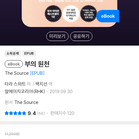
미리보기
공유하기
소득공제
EPUB
부의 원천
eBook
The Source
EPUB
타라 스와트
저
백지선
역
알에이치코리아(RHK)
2019.09.30.
원서
The Source
9.4
판매지수
120
56
11,200
원