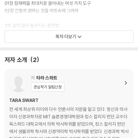
01장 잠재력을 최대치로 끌어내는 여섯 가지 도구
02장 간절히 원하는 것을 머릿속에 그려라
2부 삶의 질이 높아지는 훈련법
목차 더보기
03장 삶의 방식을 최적의 상태로 만들어라
04장 지금 할 수 있는 것과 미래의 모습에 집중하라
저자 소개
2
3부 완전한 나를 찾는 비법
05장 각각의 신경 경로를 균형 있게 관리해라
저
타라 스와트
06장 감정: 기분을 제어하라
관심작가 알림신청
07장 신체 반응: 너 자신을 알라
08장 직관: 육감을 믿어라
TARA SWART
09장 동기 부여: 회복탄력성을 유지해 목표를 달성하라
전 세계 최상위 리더와 다수 언론사의 자문을 맡고 있다. 정신과 의사
10장 논리: 현명한 결정을 내려라
이자 신경과학자로 MIT 슬론경영대학원과 킹스 칼리지 런던 교수다.
11장 창의성: 이상적인 미래를 설계하라
옥스퍼드 대학교에서 의학 박사학위를 받았으며, 킹스 칼리지 런던
에서 생물과학 학사와 신경약리학 박사학위를 받았다. 신경과학 박사
4부 운명을 바꾸는 4주의 실천