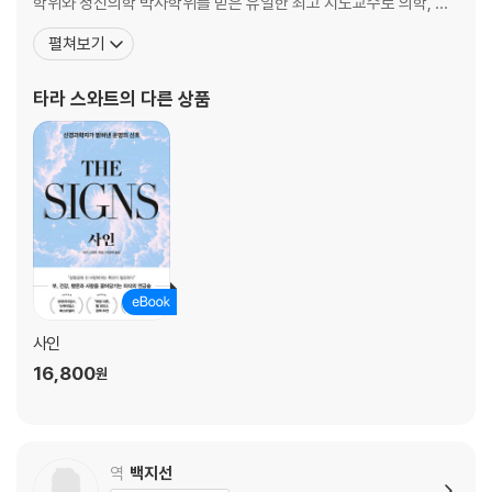
학위와 정신의학 박사학위를 받은 유일한 최고 지도교수로 의학, 과
학, 사업 분야에 걸쳐 전문성을 인정받아 두뇌의 힘을 가장 잘 활용하
펼쳐보기
12장 1단계 자각하기: 무의식적으로 하던 행동을 멈춰라
여 이를 최대치로 끌어냈음을 증명했다. 전 세계 최상위 리더와 다수
13장 2단계 액션 보드: 간절히 원하는 소원을 붙여라
언론사의 자문을 맡고 있다. 2016년 세계 최초로 런던 코린티아 호텔
타라 스와트
의 다른 상품
14장 3단계 주의 집중하기: 현재에 몰입하라
전속 신경학자로 임명되어 ‘브레인 파워’ 고급 게
15장 4단계 의미 있는 훈련: 꿈꾸는 미래를 실현하라
에필로그 내 안의 잠든 뇌를 계속 깨워라
Thanks to
작가의 말
주석
참고문헌
감사의 말
사인
색인
16,800
원
역
백지선