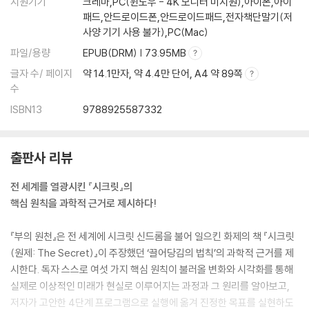
지원기기
크레마,PC(윈도우 - 4K 모니터 미지원),아이폰,아이
패드,안드로이드폰,안드로이드패드,전자책단말기(저
사양 기기 사용 불가),PC(Mac)
파일/용량
EPUB(DRM) | 73.95MB
글자 수/ 페이지
약 14.1만자, 약 4.4만 단어, A4 약 89쪽
수
ISBN13
9788925587332
출판사 리뷰
전 세계를 열광시킨 『시크릿』의
핵심 원칙을 과학적 근거로 제시하다!
『부의 원천』은 전 세계에 시크릿 신드롬을 불어 일으킨 화제의 책 『시크릿
(원제: The Secret)』이 주장했던 ‘끌어당김의 법칙’의 과학적 근거를 제
시한다. 독자 스스로 여섯 가지 핵심 원칙이 불러올 변화와 시각화를 통해
실제로 이상적인 미래가 현실로 이루어지는 과정과 그 원리를 알아보고,
저자가 고안한 4단계 프로그램으로 실행에 옮겨 진정한 목표를 실현하도