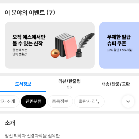
이 분야의 이벤트
7
리뷰/한줄평
도서정보
배송/반품/교환
56
저자 소개
관련분류
품목정보
출판사 리뷰
소개
정신 의학과 신경과학을 접목한