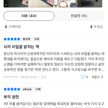
3
우리가 원하는 대부분의 것들. 즉, 건강, 행복, 부, 사랑 등은 생각하고 느끼
리뷰
40
한줄평
16
고 행동할 수 있는 능력에 의해 좌우된다. 타라 스와트 박사는 독자들이 꿈
을 이루도록 돕기 위해 『시크릿』의 통찰력과 영감을 『성공의 문을 여는 마
구매리뷰
추천순
스터키』의 실천법과 결합했다. 이 책의 핵심 메시지인 부의 원천, 즉 소스
는 우리의 마음을 열고 우리의 잠재력을 최대한 발휘할 수 있는 검증된 도
종이책
구매
구가 될 것이다.
뇌의 비밀을 밝히는 책
인생이 달라지는 놀라운 변화, 부의 원천
정신과 의사이자 신경과학자인 저자 타라 스와트는 뇌의 비밀을 밝히는 데
책을 집어 든 순간부터 완전히 새로 태어나다!
평생을 바치겠다는 결심으로 해석과 이론을 세우고 다듬었다. 각자 주어진
소명을 다하려면 실패하거나 잘못된 일보다 자신의 강점에 집중하고 삶의
‘나 자신보다 다른 사람을 더 신경 쓰고 있지 않은가?’
긍정적인 면을 찾기만 하면 된다고 한다. 그렇게 사고방식을 바꾸면 무슨
‘어떤 결정을 내려야 할지, 직업상 원하는 것이 무엇인지 고민하고 있는
일을 하든 원하는 대로 풀린다고 한다. 저자는 이 책을 통해 과학적으로 입
s******3
2022.11.03.
신고
0
댓글
0
증되고 최신
가?’
‘내 인생은 목표가 없는 것 같다. 이대로 인생이 흘러가 버릴까 봐 두려운
eBook
구매
가?’
부의 원천
‘나보다 더 가진 사람들이나 내 친구들을 질투하지는 않는가?’
1부 부를 끌어당기는 힘01장 잠재력을 최대치로 끌어내는 여섯 가지 도구