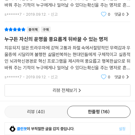
바꿔 주는 기적이 누구에게나 일어날 수 있다는확신을 주는 명저로 흔한
말장난의 자기계발서들과는차원이 다르다뇌의 민첩성을 키우는 전뇌사고
s******7
2019.09.12.
신고
0
댓글
0
훈련이 핵심인데1
종이책
구매
누구든 자신의 운명을 풍요롭게 뒤바꿀 수 있는 명저
치유되지 않은 트라우마에 갇혀 고통과 좌절 속에서절망적인 무력감과 우
울증에 시달리며 불행한 삶을반복하는 현대인들에게 구체적이고 실증적
인 뇌과학신경경로 혁신 프로그램을 제시하여 풍요롭고 행복한삶으로 뒤
바꿔 주는 기적이 누구에게나 일어날 수 있다는확신을 주는 명저로 흔한
말장난의 자기계발서들과는차원이 다르다뇌의 민첩성을 키우는 전뇌사고
s******7
2019.09.12.
신고
0
댓글
0
훈련이 핵심인데1
리뷰 전체보기
리뷰
40
한줄평
16
클린봇
이 부적절한 글을 감지 중입니다.
설정