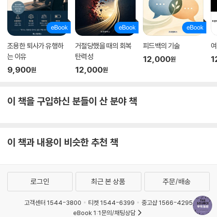
조용한 퇴사가 유행하
거절당했을 때의 회복
피드백의 기술
여
는 이유
탄력성
12,000
1
원
9,900
12,000
원
원
이 책을 구입하신 분들이 산 분야 책
이 책과 내용이 비슷한 추천 책
로그인
최근 본 상품
주문/배송
고객센터 1544-3800
티켓 1544-6399
중고샵 1566-4295
eBook 1:1문의/채팅상담