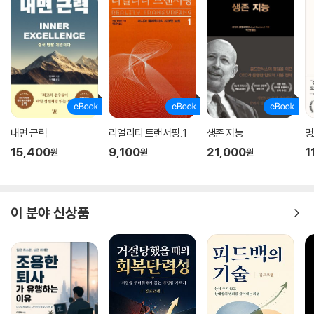
내면 근력
리얼리티 트랜서핑. 1
생존 지능
명
15,400
9,100
21,000
1
원
원
원
이 분야 신상품