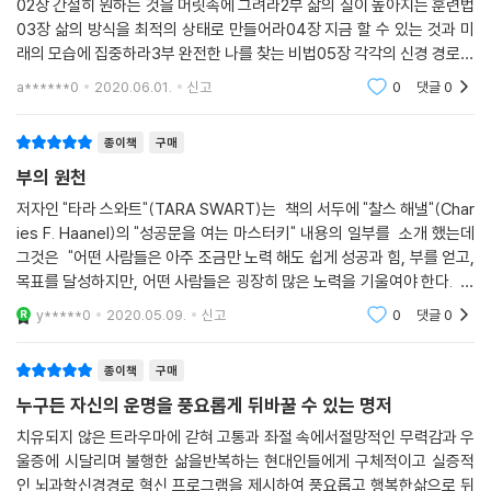
02장 간절히 원하는 것을 머릿속에 그려라2부 삶의 질이 높아지는 훈련법
슬럼프를 겪거나 긍정적인 생각을 잃었을 때 환경부터 탓하지는 않는가?
03장 삶의 방식을 최적의 상태로 만들어라04장 지금 할 수 있는 것과 미
그렇다고 달라지는 것은 없다. 자신의 인생을 바꾸려면 마음부터 열어야
래의 모습에 집중하라3부 완전한 나를 찾는 비법05장 각각의 신경 경로를
한다. 환경을 비롯한 모든 것을 뛰어넘는 것은 정신이다. 우리가 삶에서 원
균형 있게 관리해라06장 감정: 기분을 제어하라07장 신체 반응: 너 자신
하는 건강, 행복, 부, 사랑은 우리의 뇌에 의해 지배된다. 이 책은 우리의 뇌
a******0
2020.06.01.
신고
0
댓글
0
을 알라08장 직관: 육
가 어떻게 작용하는지에 대한 검증된 사실과 지식을 알려주며, 우리의 마
음을 새롭게 함으로써 우리의 삶을 변화시키는 실천법을 4단계로 제시한
종이책
구매
다. 부의 원천을 찾아 앞으로 나아가기 위해 필요한 결정을 내리는 방법과
부의 원천
완전한 나를 찾는 비법을 담아냈다. 이 책의 단계를 밟아 실천에 옮기면 누
저자인 "타라 스와트"(TARA SWART)는 책의 서두에 "찰스 해낼"(Char
구나 간절히 원하는 것을 이루게 될 것이다. 꿈을 이루는 단 하나의 마스터
ies F. Haanel)의 "성공문을 여는 마스터키" 내용의 일부를 소개 했는데
키를 얻은 당신은 완전한 나로 다시 태어날 것이다. 이제 그 무엇도 당신을
그것은 "어떤 사람들은 아주 조금만 노력 해도 쉽게 성공과 힘, 부를 얻고,
막을 수 없다.
목표를 달성하지만, 어떤 사람들은 굉장히 많은 노력을 기울여야 한다. 야
망과 소망, 이상을 이루는 데 완전히 실패 하는 사람들도 있다. 왜 그럴
y*****0
2020.05.09.
신고
0
댓글
0
까? 육체적 차이
종이책
구매
누구든 자신의 운명을 풍요롭게 뒤바꿀 수 있는 명저
치유되지 않은 트라우마에 갇혀 고통과 좌절 속에서절망적인 무력감과 우
울증에 시달리며 불행한 삶을반복하는 현대인들에게 구체적이고 실증적
인 뇌과학신경경로 혁신 프로그램을 제시하여 풍요롭고 행복한삶으로 뒤