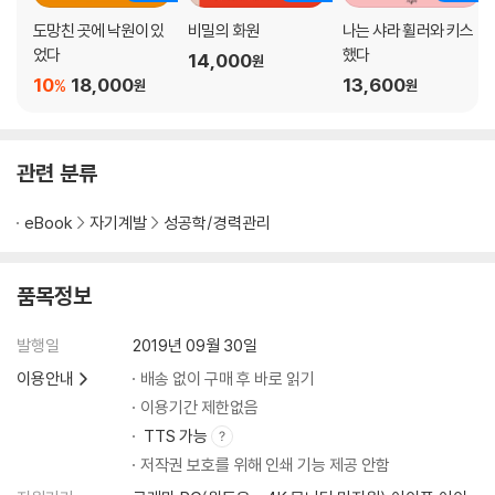
도망친 곳에 낙원이 있
비밀의 화원
나는 샤라 휠러와 키스
었다
했다
14,000
원
10
18,000
13,600
%
원
원
관련 분류
eBook
자기계발
성공학/경력관리
품목정보
발행일
2019년 09월 30일
이용안내
배송 없이 구매 후 바로 읽기
이용기간 제한없음
TTS 가능
저작권 보호를 위해 인쇄 기능 제공 안함