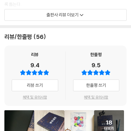
록 돕는다.
『시크릿』과 같은 자기계발서는 평범한 내가 '끌어당김의 법칙'을 이용해
출판사 리뷰 더보기
스스로의 운명을 바꿀 힘이 생긴다고 주장한다. 셀 수 없이 많은 사람이 수
세대 전부터 건강, 성공, 사랑, 우정, 부를 찾기 위해 고대의 표현과 시각화
시스템을 사용해 왔다. 하지만 ‘끌어당김의 법칙’이 진짜 효과가 있을까?
리뷰/한줄평
56
그리고 단순히 마음을 가다듬어 정신을 개조하면 인생을 바꿀 수 있다는
메시지가 회의적인 시각을 가지고 있는 사람들에게도 설득력 있게 다가올
까?
리뷰
한줄평
9.4
9.5
타라 스와트 박사는 『부의 원천』에서 만약 우리가 회의적인 시선에서 벗어
난다면 우리가 진실로 내면에서 강렬하게 원하는 것을 향해 몰입할 수 있
다고 강조한. 신경가소성, 끌어당김의 법칙, 감정, 논리적 사고, 심지어 자
리뷰 쓰기
한줄평 쓰기
기관리, 마음챙김에 대한 실용적인 훈련법을 포함해 신경과학과 행동심리
학에서 밝혀진 뇌가 어떻게 그리고 왜 실제로 작동하는지를 밝히며 이 시
혜택 및 유의사항
혜택 및 유의사항
스템이 어떻게 인생의 돌파구를 제공하는지를 알려준다. 그리고 회의적인
시선으로 바닥을 치던 불행한 인생에서 자신감, 목적, 기쁨을 가지고 살아
가는 성공적인 기업가로 변화시킨 그녀 자신의 지난 여정을 진정성 있게
18
풀어내 과학적인 검증과 개인적인 연구 사례가 어우러져 독자들에게 성공
더보기
을 향한 열망을 다시 뜨겁게 불러일으킨다.