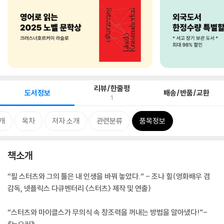
리뷰/한줄평
도서정보
배송/반품/교환
1
개
목차
저자 소개
관련분류
품목정보
책소개
“필 스터츠와 그의 툴은 내 인생을 바꿔 놓았다.” - 조나 힐(영화배우 겸
감독, 넷플릭스 다큐멘터리 〈스터츠〉 제작 및 연출)
“스터츠와 마이클스가 무의식 속 창조력을 꺼내는 방법을 알아냈다!”-