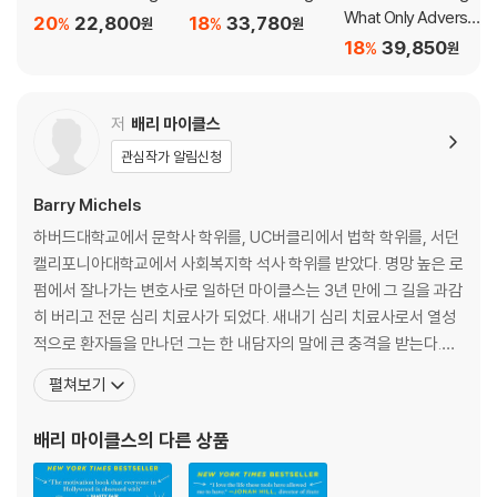
old and dramatic change in your life. Stutz and Michels teach y
What Only Adversit
20
22,800
18
33,780
%
%
원
원
ou how to:
y Can Teach You
18
39,850
%
원
* Get Unstuck
:Master the things you are avoiding and live in f
orward motion.
저
배리 마이클스
* Control Anger
:Free yourself from out-of-control rage and
관심작가 알림신청
never-ending grudges.
* Express Yourself
: Learn the secret of true confidence and f
Barry Michels
ind your authentic voice.
하버드대학교에서 문학사 학위를, UC버클리에서 법학 학위를, 서던
* Combat Anxiety
: Stop obsessive worrying and negative thi
캘리포니아대학교에서 사회복지학 석사 학위를 받았다. 명망 높은 로
nking.
펌에서 잘나가는 변호사로 일하던 마이클스는 3년 만에 그 길을 과감
* Find Discipline
: Activate willpower and make the most of e
히 버리고 전문 심리 치료사가 되었다. 새내기 심리 치료사로서 열성
very minute.
적으로 환자들을 만나던 그는 한 내담자의 말에 큰 충격을 받는다.
“어떻게 이 문제를 해결할지 알려주세요. 내가 ‘왜’ 불안한지 설명을
With The Tools, Stutz and Michels allow you to realize the full r
펼쳐보기
듣느라 돈과 시간을 낭비하고 싶지 않아요. 그건 저도 이미 알거든
ange of your potential. Their goal is nothing less than for your l
요.” 그에게는 마땅한 해답이 없었다. 무력감과 혼란에 빠진 그는 한
ife to become exceptional―exceptional in its resiliency, in its
배리 마이클스
의 다른 상품
세미나장에서 필 스터츠를 만나 새로운 전환점
experience of real happiness, and in its understanding of the h
uman spirit.