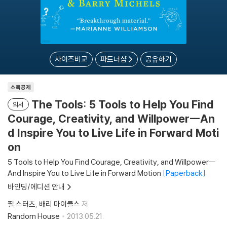
사이즈비교
파트너샵
공유하기
소득공제
The Tools: 5 Tools to Help You Find
외서
Courage, Creativity, and Willpower--An
d Inspire You to Live Life in Forward Moti
on
5 Tools to Help You Find Courage, Creativity, and Willpower--
And Inspire You to Live Life in Forward Motion
Paperback
바인딩/에디션 안내
필 스터츠
배리 마이클스
저
Random House
2013.05.21.