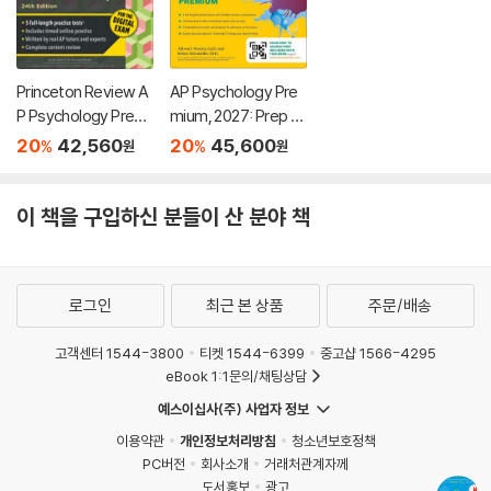
Princeton Review A
AP Psychology Pre
P Psychology Premi
mium, 2027: Prep B
um Prep, 24th Editio
ook with 4 Practice
20
42,560
20
45,600
%
%
원
원
n: 5 Practice Tests
Tests + Comprehe
+ Digital Practice On
nsive Review + Onli
line + Content Revie
ne Practice
이 책을 구입하신 분들이 산 분야 책
w
로그인
최근 본 상품
주문/배송
고객센터 1544-3800
티켓 1544-6399
중고샵 1566-4295
eBook 1:1문의/채팅상담
예스이십사(주) 사업자 정보
이용약관
개인정보처리방침
청소년보호정책
PC버전
회사소개
거래처관계자께
도서홍보
광고