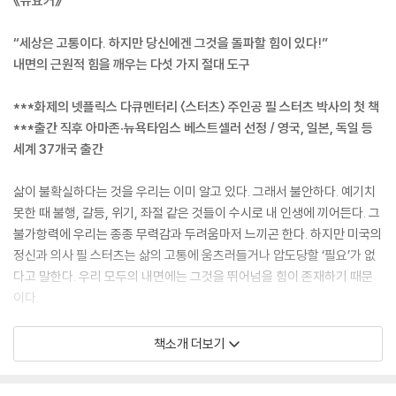
《뉴요커》
“세상은 고통이다. 하지만 당신에겐 그것을 돌파할 힘이 있다!”
내면의 근원적 힘을 깨우는 다섯 가지 절대 도구
***화제의 넷플릭스 다큐멘터리 〈스터츠〉 주인공 필 스터츠 박사의 첫 책
***출간 직후 아마존·뉴욕타임스 베스트셀러 선정 / 영국, 일본, 독일 등
세계 37개국 출간
삶이 불확실하다는 것을 우리는 이미 알고 있다. 그래서 불안하다. 예기치
못한 때 불행, 갈등, 위기, 좌절 같은 것들이 수시로 내 인생에 끼어든다. 그
불가항력에 우리는 종종 무력감과 두려움마저 느끼곤 한다. 하지만 미국의
정신과 의사 필 스터츠는 삶의 고통에 움츠러들거나 압도당할 ‘필요’가 없
다고 말한다. 우리 모두의 내면에는 그것을 뛰어넘을 힘이 존재하기 때문
이다.
스터츠는 과거에서의 원인 찾기에 몰두하는 기존 심리 치료 방식에 의문을
책소개 더보기
가지고, 당장의 고통 ‘해결’에 초점을 맞춘다. 그리고 오랜 연구와 다양한
임상 경험 끝에 인간의 신체와 의식을 넘어선 초월적 힘을 발견하고, 그 힘