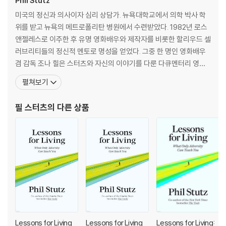
Phil Stutz
ing less than deliver you to your best and most powerful s
미국의 정신과 의사이자 심리 상담가. 뉴욕대학교에서 의학 박사 학
elf.”―Kathy Freston, author of Quantum Wellness
위를 받고 뉴욕의 메트로폴리탄 병원에서 수련받았다. 1982년 로스
앤젤레스로 이주한 후 유명 영화배우와 제작자를 비롯한 할리우드 셀
The Tools offers a solution to the biggest complaint patients
러브리티들의 정신적 멘토로 명성을 얻었다. 그중 한 명인 영화배우
have about therapy: the interminable wait for change to begi
겸 감독 조나 힐은 스터츠와 자신의 이야기를 다룬 다큐멘터리 영화
n. The traditional therapeutic model sets its sights on the pas
<스터츠: 마음을 다스리는 마스터>를 제작했다. 2022년 넷플릭스를
t, but psychiatrist Phil Stutz and psychotherapist Barry Michel
펼쳐보기
통해 공개된 이 영화는 내담자를 대하는 스터츠의 열정과 두 사람의
s employ an arsenal of techniques―“the tools”―that allow p
깊은 유대, 스터츠의 치료 과정에 쓰이는 핵심 도구인 ‘툴(Tool)’을
atients to use their problems as levers that access the power
필 스터츠
의 다른 상품
소개하면서 크게 주목받았다. 툴은 우리 모두
of the unconscious and propel them into action. Suddenly, thr
ough this transformative approach, obstacles become new c
hances―to find courage, embrace discipline, develop self-ex
pression, deepen creativity.
A dynamic, results-oriented practice, The Tools aims to deliv
er relief from persistent problems and restore control and ho
pe right away. Every day presents challenges―big and small
―that the tools transform into opportunities to bring about b
Lessons for Living
Lessons for Living
Lessons for Living: