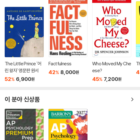
The Little Prince '어
Factfulness
Who Moved My Che
T
린 왕자' 영문판 원서
ese?
42
8,000
4
%
원
52
6,900
45
7,200
%
%
원
원
이 분야 신상품