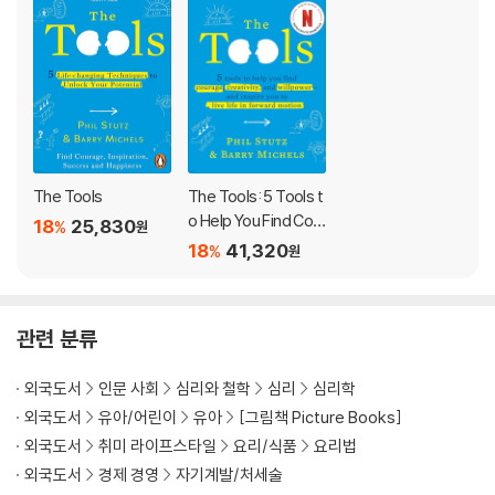
The Tools
The Tools: 5 Tools t
o Help You Find Cour
18
25,830
%
원
age, Creativity, and
18
41,320
%
원
Willpower--And Ins
pire You to Live Life i
n Forward Motion
관련 분류
외국도서
인문 사회
심리와 철학
심리
심리학
외국도서
유아/어린이
유아
[그림책 Picture Books]
외국도서
취미 라이프스타일
요리/식품
요리법
외국도서
경제 경영
자기계발/처세술