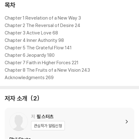
을 강화하고 작동시키는 다섯 가지 툴(Tool)을 개발해낸다. 스터츠가 지
목차
난 30여 년간 함께 연구해온 심리 치료 전문가 배리 마이클스와 공동 집필
한 『세상은 고통이다 하지만 당신은 고통보다 강하다』에는 개념과 작동 원
Chapter 1 Revelation of a New Way 3
리, 개발 과정, 실제 사례까지 툴에 관한 모든 것이 담겨 있다. 지금 이 순간
Chapter 2 The Reversal of Desire 24
예상치 못한 불안과 위기에서 벗어나고 싶다면, 나아가 자신이 원하는 방
Chapter 3 Active Love 68
향으로 삶을 이끌어가기를 원한다면 이 책 속에서 해답을 찾을 수 있을 것
Chapter 4 Inner Authority 98
이다.
Chapter 5 The Grateful Flow 141
Chapter 6 Jeopardy 180
NEW YORK TIMES BESTSELLER * “I love the life these tools
Chapter 7 Faith in Higher Forces 221
have allowed me to have.”―JONAH HILL, director of Stut
Chapter 8 The Fruits of a New Vision 243
z
Acknowledgments 269
Change can begin right now. Learn to bring about dynami
저자 소개
2
c personal growth using five uniquely effective tools―fr
om psychotherapist Barry Michels and psychiatrist Phil St
utz, subject of the Netflix documentary Stutz, directed b
저
필 스터츠
y Jonah Hill.
관심작가 알림신청
“These tools are emotional game changers. They do noth