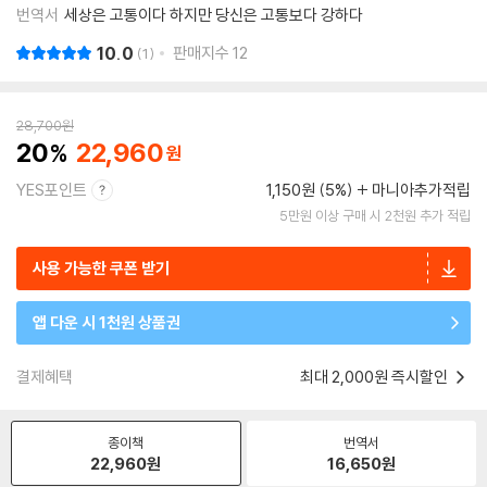
번역서
세상은 고통이다 하지만 당신은 고통보다 강하다
10.0
판매지수
12
1
28,700
원
20
22,960
YES포인트
1,150원 (5%)
마니아추가적립
5만원 이상 구매 시 2천원 추가 적립
사용 가능한 쿠폰 받기
앱 다운 시 1천원 상품권
결제혜택
최대 2,000원 즉시할인
종이책
번역서
22,960
원
16,650
원