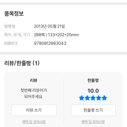
품목정보
발행일
2013년 05월 21일
쪽수, 무게, 크기
288쪽 | 133*202*20mm
ISBN13
9780812983043
리뷰/한줄평
1
리뷰
한줄평
10.0
첫번째 리뷰어가
되어주세요.
리뷰 쓰기
한줄평 쓰기
혜택 및 유의사항
혜택 및 유의사항