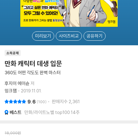
미리보기
사이즈비교
공유하기
소득공제
만화 캐릭터 데생 입문
360도 어떤 각도도 완벽 마스터
후지이 에이슌
저
잉크잼
2019.11.01.
9.6
판매지수
2,361
100
베스트
만화/라이트노벨 top100 14주
18,000
원