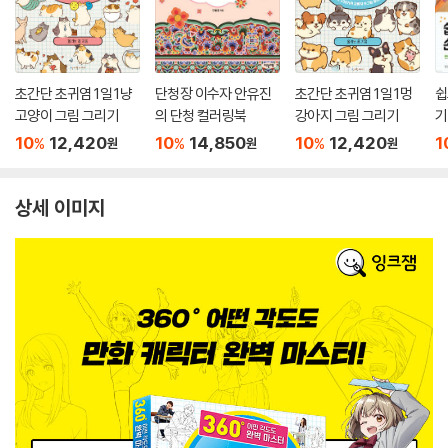
초간단 초귀염 1일 1냥
단청장 이수자 안유진
초간단 초귀염 1일 1멍
쉽
고양이 그림 그리기
의 단청 컬러링북
강아지 그림 그리기
기
10
12,420
10
14,850
10
12,420
1
%
%
%
원
원
원
상세 이미지