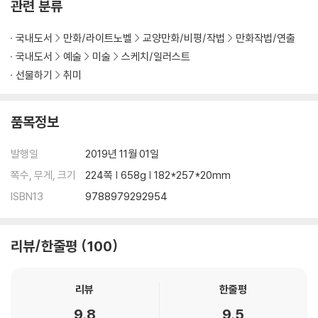
관련 분류
정면 / 아래에서 올려다본 얼굴 / 위에서 내려다본 얼굴
국내도서
만화/라이트노벨
교양만화/비평/작법
만화작법/연출
눈 그리는 방법 40
국내도서
예술
미술
스케치/일러스트
눈의 구조 / 단계별 그리기/ 눈 모양 / 눈의 움직임 / 여러 가지 눈 모양
선물하기
취미
눈썹 그리는 방법 44
눈썹의 구조 / 남녀의 눈썹 차이 / 눈썹과 감정표현 /눈썹의 종류
품목정보
코 그리는 방법 46
발행일
2019년 11월 01일
코의 구조 /코의 만화표현
쪽수, 무게, 크기
224쪽 | 658g | 182*257*20mm
ISBN13
9788979292954
입 그리는 방법 48
입의 구조 / 입의 감정표현 / 다양한 각도에서 본 입
리뷰/한줄평
100
귀 그리는 방법 50
귀의 구조 / 단계별 그리기 / 아이의 귀 그리는 방법 / 다양한 각도에서 본
귀
리뷰
한줄평
9.8
9.5