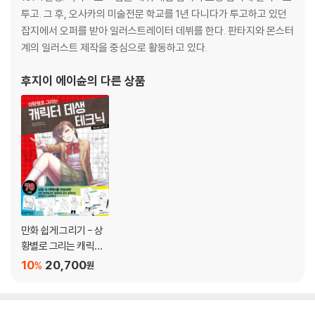
적인 표현) / 단계별 그리기(데포르메) / 단계별 그리기(남성) /단계별 그
투고. 그 후, 오사카의 미술전문 학교를 1년 다니다가 투고하고 있던
리기(사실적인 표현) / 단계별 그리기(데포르메)
잡지에서 오퍼를 받아 일러스트레이터 데뷔를 한다. 판타지와 몬스터
계의 일러스트 제작을 중심으로 활동하고 있다.
반 측면 얼굴 그리는 법 28
비례 잡기 / 남녀의 차이점 / 단계별 그리기
후지이 에이슌
의 다른 상품
측면 얼굴 그리는 법 30
비례 잡기 / 남녀의 차이점 / 단계별 그리기
아래에서 올려다본 얼굴 그리는 법 32
비례 잡기 / 남녀의 차이점 / 단계별 그리기
위에서 내려다본 얼굴 그리는 법 34
비례 잡기 / 남녀의 차이점 / 단계별 그리기
만화 쉽게 그리기 - 상
황별로 그리는 캐릭터
데생 테크닉
얼굴 360° 마스터_여성 36
10
20,700
%
원
정면 / 아래에서 올려다본 얼굴 / 위에서 내려다본 얼굴
얼굴 360° 마스터_남성 38