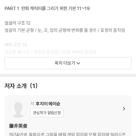
PART 1. 만화 캐릭터를 그리기 위한 기본 11~19
얼굴의 구조 12
얼굴의 기본 균형 / 눈, 코, 입의 균형에 변화를 줄 경우 / 표정의 움직임
뼈의 구조 14
주요한 뼈 구조 / 척주의 움직임 / 어깨, 허리의 움직임
목차 더보기
근육의 구조 16
주요한 근육 / 근육의 운동성
저자 소개
1
관절의 움직임 18
상체의 관절 / 하체의 관절
저
후지이 에이슌
PART 2. 얼굴 그리는 법 21~75
관심작가 알림신청
얼굴 그리기의 기본 22
藤井英俊
비례 잡기 / 연령에 따른 변화 / 단계별 그리기(여성) /단계별 그리기(사실
1974년생. 독학으로 그림을 배워 게임 잡지와 모형 잡지에 일러스트