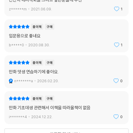
z******m
2021.06.09.
1
발가락의 움직임 128
까치발을 했을 때의 발가락의 움직임 / 발가락으로 버틸 때의 움직임 / 다
양한 발가락의 움직임
종이책
구매
입문용으로 좋네요
다리와 하체 그리는 법 130
b*****0
2020.08.30.
1
여러 가지 다리 모양 / 기본 포즈 / 장면 그리기
전신을 사용한 움직임 134
종이책
구매
도형화해서 생각해보기 / 주먹을 지르거나 발로 차는 자세 / 누워있는 자
만화 뎃생 연습하기에 좋아요.
세 / 감정 표현
n*******a
2026.02.20.
0
PART 4. 옷, 주름을 그리는 법 141~167
종이책
구매
기본 옷 그리는 법 142
만화 기초데생 관련해서 이책을 따라올책이 없음
몸 윤곽 생각해 그리기 / 목둘레 생각해 그리기
i*******4
2024.12.22.
0
티셔츠와 바지 그리는 법 144
티셔츠의 구조 / 단계별 그리기 / 바지의 구조 / 단계별 그리기