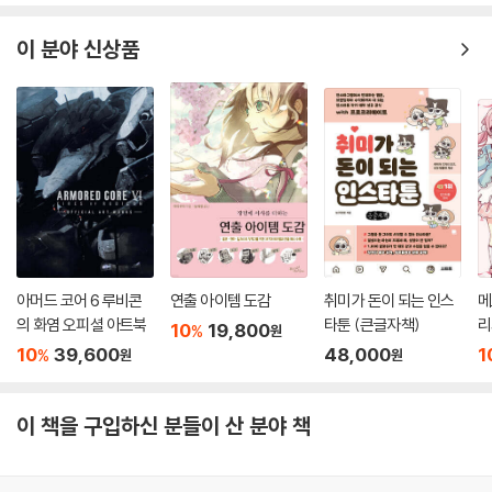
뻣뻣한 소재
이 분야 신상품
옷 주름으로 여성의 체형 표현하기 160
여성의 옷 주름 표현 / 가슴의 표현 / 엉덩이의 표현
옷 주름으로 남성의 체형 표현하기 162
남성의 옷 주름 표현 / 옷 주름으로 근육 표현하기 /
종류별 치마 그리기 164
치마의 3종류 / 다양한 각도에서 그리기 / 앉고 걸을 때의 치마의 움직임 /
다양한 장면에서 치마의 움직임
아머드 코어 6 루비콘
연출 아이템 도감
취미가 돈이 되는 인스
메
PART 5. 다양한 장면 그리는 법 169~219
의 화염 오피셜 아트북
타툰 (큰글자책)
리
10
19,800
%
원
10
39,600
48,000
1
%
원
원
세일러 교복을 입은 여고생 170
종종걸음으로 등교하는 모습 / 친구에게 인사하는 장면 / 인쇄물을 전달하
이 책을 구입하신 분들이 산 분야 책
는 장면 / 도시락 먹는 장면 / 서로 장난하는 장면 / 하교하는 커플의 장면
재킷 교복을 입은 여고생 178