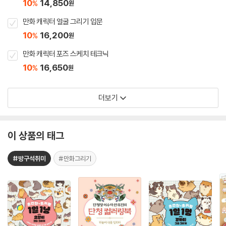
10
14,850
%
원
만화 캐릭터 얼굴 그리기 입문
10
16,200
%
원
만화 캐릭터 포즈 스케치 테크닉
10
16,650
%
원
더보기
이 상품의 태그
#방구석취미
#만화그리기