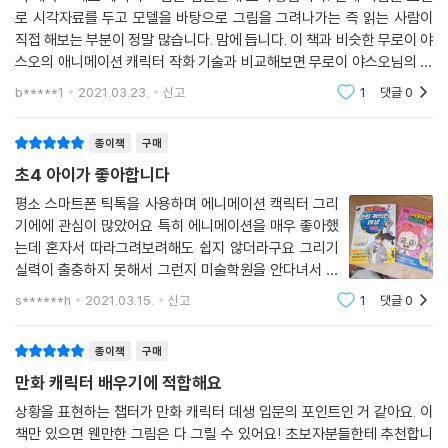
로 시각자료를 두고 모델을 바탕으로 그림을 그려나가는 즉 읽는 사람이
PART 3 .전신 그리는 법 77~139
직접 해보는 부분이 정말 많습니다. 맘에 듭니다. 이 책과 비슷한 무로이 야
스오의 애니메이션 캐릭터 작화 기술과 비교해보면 무로이 야스오님의 책
신체 부위의 비율에 대한 이해 78
은 애니메이션에 특화된 그림을, 이 책은 일러스트나 만화에 특화된 그림
b*****1
2021.03.23.
신고
1
댓글
0
을 배울 수 있
전신 일러스트 그리는 방법 / 비율의 기준
종이책
구매
전신 그리는 방법 80
초4 아이가 좋아합니다
남녀의 그림 특징 / 여성의 전신 단계별 그리기 /남성의 전신 단계별 그리
기
평소 스마트폰 틱톡을 사용하며 에니메이션 캑릭터 그리
기에에 관심이 많았어요 특히 에니메이션을 매우 좋아했
는데 혼자서 따라그려보려해도 쉽지 않더라구요 그리기
옆에서 전신 그리기 86
실력이 출충하지 못해서 그런지 미술학원을 안다녀서 그
측면에서의 특징 / 단계별로 그리기
런지 그리고 싶은 마음만 앞서고 곤란했어요 이 책을 사주
s******h
2021.03.15.
신고
1
댓글
0
니 너무 좋아하네요 따라그리기도 해보고 전문적인 지식
반 측면에서 전신 그리기 88
도 쌓고 평소 접해보지 못한 고급 스킬도 귀여운
반 측면에서의 특징 / 단계별로 그리기
종이책
구매
만화 캐릭터 배우기에 적합해요
뒤에서 전신 그리기 90
상황을 표현하는 챕터가 만화 캐릭터 데생 입문의 포인트인 거 같아요. 이
뒷모습에서의 특징 / 단계별로 그리기
책만 있으면 웬만한 그림은 다 그릴 수 있어요! 초보자분들한테 추천합니