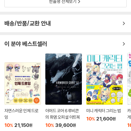
한줄평 전체보기
티셔츠와 바지의 360도 마스터 146
똑바로 바라본 구도
배송/반품/교환 안내
스웨터와 치마 그리는 법 148
스웨터의 구조 / 단계별 그리기 / 치마의 구조 / 단계별 그리기
이 분야 베스트셀러
스웨터와 치마의 360도 마스터 150
똑바로 바라본 구도
옷 주름의 기본을 배워보자 152
사진과 그림의 비교
3가지 옷 주름의 표현 154
밀린 주름 / 당겨진 주름 /늘어진 주름
자연스러운 인체 드로
아머드 코어 6 루비콘
미니 캐릭터 그리는 법
카
잉
의 화염 오피셜 아트북
게
주름으로 옷 소재 표현하기 156
10
21,600
%
원
10
21,150
10
39,600
1
얇고 부드러운 소재 / 얇고 뻣뻣한 소재 / 두껍고 부드러운 소재 / 두껍고
%
%
원
원