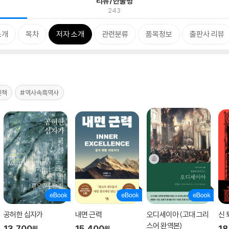
리뷰/한줄평
243
소개
목차
저자 소개
관련분류
품목정보
출판사 리뷰
된책
#역사속흑역사
공허한 십자가
내면 근력
오디세이아 (고대 그리
신 
스어 완역본)
13,700
15,400
18
원
원