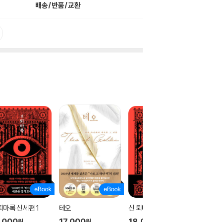
배송/반품/교환
퇴마록 신세편 1
테오
신 퇴마록 신세편 3
신 퇴마록
,000
17,000
18,000
18,00
원
원
원