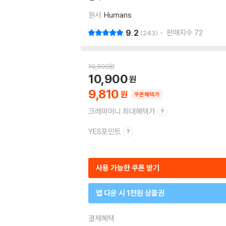
원서
Humans
9.2
판매지수
72
243
10,900
원
10,900
9,810
쿠폰혜택가
크레마머니 최대혜택가
YES포인트
사용 가능한 쿠폰 받기
앱 다운 시 1천원 상품권
결제혜택