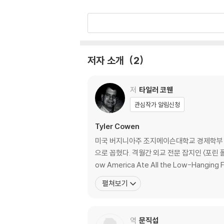
CHAPTER 3 · 075
CEO는 지나치게 많은 보상을 받는 걸까?
CHAPTER 4 · 109
저자 소개
2
직원들은 일에서 얼마나 만족감을 얻고 있을까?
CHAPTER 5 · 139
저
타일러 코웬
대기업은 과연 독점적일까?
관심작가 알림신청
CHAPTER 6 · 163
Tyler Cowen
기술 기업은 정말 악마 같은 존재일까?
미국 버지니아주 조지메이슨대학교 경제학부 교수.
으로 꼽혔다. 격월간 외교 전문 잡지인 〈포린 폴리시
CHAPTER 7 · 217
ow America Ate All the Low-Hanging F
월스트리트 금융 기업들은 어떤 부분에 기여하고
펼쳐보기
CHAPTER 8 · 269
대기업은 정부를 통제하고 조종하고 있을까?
역
문직섭