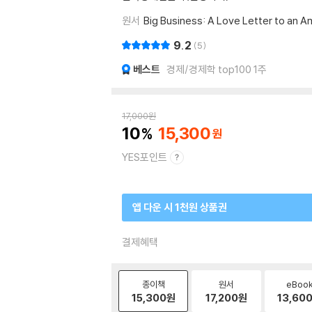
원서
Big Business: A Love Letter to an 
9.2
5
베스트
경제/경제학 top100 1주
17,000
원
10
15,300
YES포인트
앱 다운 시 1천원 상품권
결제혜택
종이책
원서
eBoo
15,300
원
17,200
원
13,60