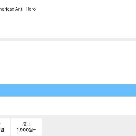
American Anti-Hero
k
중고
0
원
1,900
원~