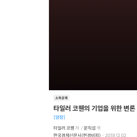
소득공제
타일러 코웬의 기업을 위한 변론
양장
타일러 코웬
저
문직섭
역
한국경제신문사(한경비피)
2019.12.02.