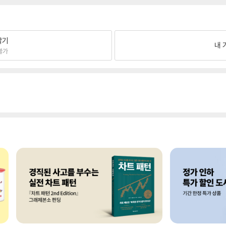
팔기
내 
불가