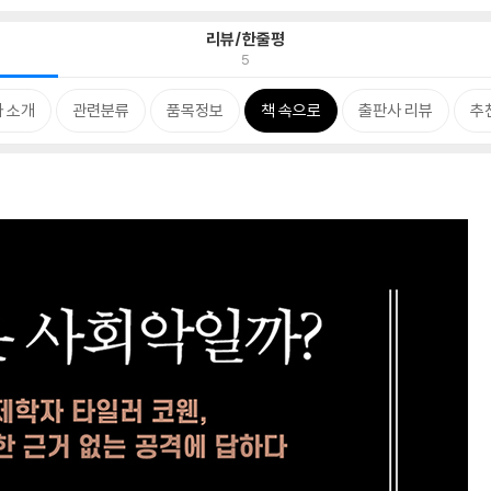
리뷰/한줄평
5
 소개
관련분류
품목정보
책 속으로
출판사 리뷰
추