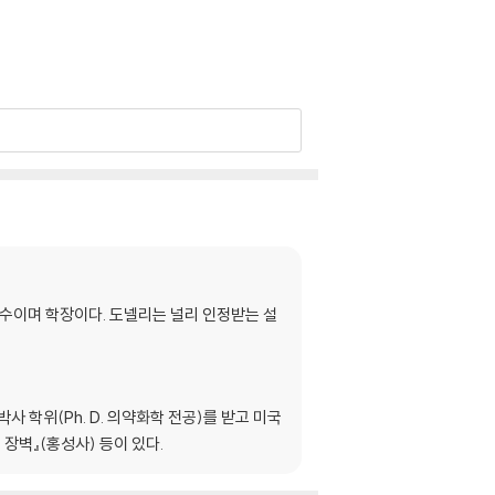
리의 관점| 천국의 존재
수이며 학장이다. 도넬리는 널리 인정받는 설
지속적으로 하나님을 계시하실 것임 |구속은 영광
이는 아무도 천국에 들어가지 못함
 박사 학위(Ph. D. 의약화학 전공)를 받고 미국
장벽』(홍성사) 등이 있다.