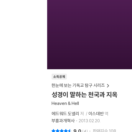
소득공제
한눈에 보는 기독교 탐구 시리즈
성경이 말하는 천국과 지옥
Heaven & Hell
에드워드 도넬리
저
이스데반
역
부흥과개혁사
2013.02.20.
9.0
판매지수
108
4