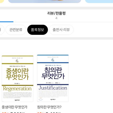
리뷰/한줄평
4
개
관련분류
품목정보
출판사 리뷰
중생이란 무엇인가
칭의란 무엇인가?