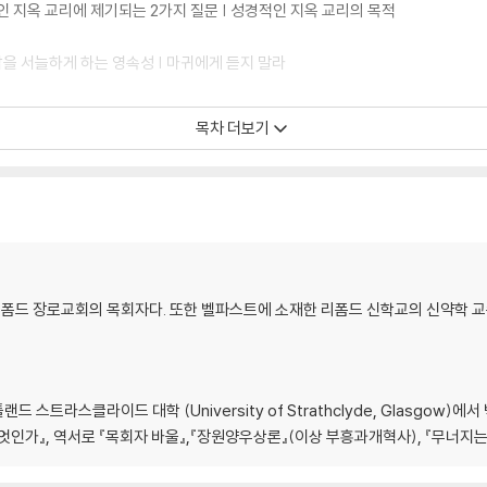
인 지옥 교리에 제기되는 2가지 질문 | 성경적인 지옥 교리의 목적
간담을 서늘하게 하는 영속성 | 마귀에게 듣지 말라
 대한 감사 | 복음 전도를 위한 열정 | 하나님의 주권적인 목적에 대한 겸손한 수용
목차 더보기
제가 중요한가
바로 그 하늘’ | 하나님의 영광이 감소됨| 하나님의 영광이 회복됨 | 천국에 대한 우
폼드 장로교회의 목회자다. 또한 벨파스트에 소재한 리폼드 신학교의 신약학 교
 천국에서 분명하게 보이심 |그리스도 천국 복의 핵심 |그리스도는 우리에게 
감 |우리는 땅에서보다 천국에서 더 많은 것을 경험할 수 있음 | 그리스도가 없
육체
트라스클라이드 대학 (University of Strathclyde, Glasgow)에서
우리의 죄는 파멸됨| 천국을
인가』, 역서로 『목회자 바울』,『장원양우상론』(이상 부흥과개혁사), 『무너지는 
짐| 동일하지만 다름| 썩지
능 가운데 일으켜짐| 영적인