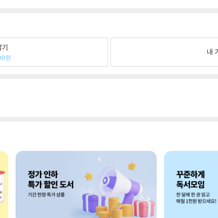
팔기
내 
00원