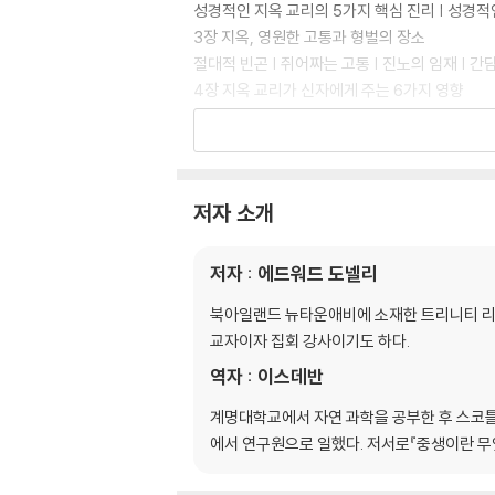
성경적인 지옥 교리의 5가지 핵심 진리 | 성경적
3장 지옥, 영원한 고통과 형벌의 장소
절대적 빈곤 | 쥐어짜는 고통 | 진노의 임재 | 
4장 지옥 교리가 신자에게 주는 6가지 영향
죄를 죽이는 일 | 자족감 | 진지함 | 그리스도께
2부 성경이 말하는 천국은 무엇인가
저자 소개
5장 우리는 왜 천국에 대해 생각해야 하는가
왜 천국이 무시되고 있는가 | 왜 천국이라는 주
저자 : 에드워드 도넬리
6장 천국의 목적은 하나님의 영광
하나님의 영광을 보여 줌 | ‘하늘’에 대하여 | ‘
북아일랜드 뉴타운애비에 소재한 트리니티 리
7장 성경적인 천국 교리의 핵심은 그리스도
교자이자 집회 강사이기도 하다.
그리스도는 우리를 천국으로 이끄심 |그리스도는
역자 : 이스데반
의 중심에 있음 |죽음은 우리를 그리스도께 데려
8장 천국에서 그리스도를 닮은 신자의 영혼과 
계명대학교에서 자연 과학을 공부한 후 스코틀랜드 스
우리의 영혼은 완전해짐 | 더 이상 죄가 없음| 
에서 연구원으로 일했다. 저서로『중생이란 무엇
위해 채비함 | 우리의 육체는 영광 가운데 일으켜
않는 가운데 살아남| 영광 가운데 일으켜짐| 권