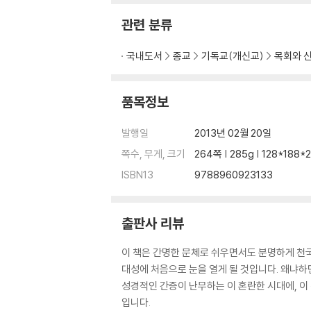
몸으로 일으켜짐| 우리 안에 있는 주님의 기쁨
관련 분류
9장 천국 영원한 기쁨과 교제의 장소
새 하늘과 새 땅| 천국의 가족| 회심하지 않은 
국내도서
종교
기독교(개신교)
목회와 
중요한가| 천국에서의 섬김| 영원을 위해 만들어
품목정보
발행일
2013년 02월 20일
쪽수, 무게, 크기
264쪽 | 285g | 128*188
ISBN13
9788960923133
출판사 리뷰
이 책은 간명한 문체로 쉬우면서도 분명하게 천국
대성에 처음으로 눈을 열게 될 것입니다. 왜냐하
성경적인 간증이 난무하는 이 혼란한 시대에, 이
입니다.